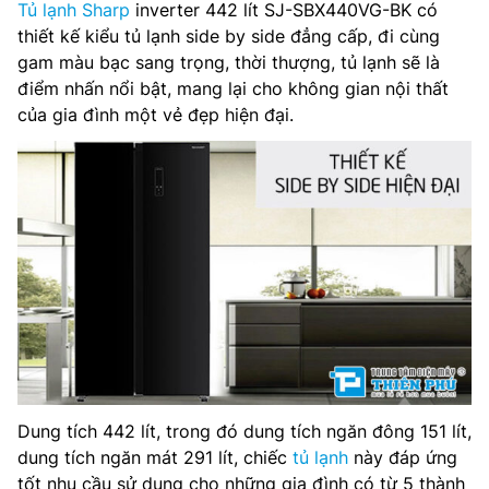
Tủ lạnh Sharp
inverter 442 lít SJ-SBX440VG-BK có
thiết kế kiểu tủ lạnh side by side đẳng cấp, đi cùng
Chất liệu khay: Kính cường lực
gam màu bạc sang trọng, thời thượng, tủ lạnh sẽ là
điểm nhấn nổi bật, mang lại cho không gian nội thất
Bảng điều khiển: Cảm ứng (bên ngoài)
của gia đình một vẻ đẹp hiện đại.
Công nghệ Inverter: Có
Lấy nước bên ngoài: Không
Làm đá tự động: Không
Khối lượng sản phẩm (kg): 81 kg
Kích thước sản phẩm: 1770 x 900 x 590 mm
Nhà sản xuất: Sharp
Dung tích 442 lít, trong đó dung tích ngăn đông 151 lít,
Xuất xứ: Chính hãng
dung tích ngăn mát 291 lít, chiếc
tủ lạnh
này đáp ứng
tốt nhu cầu sử dụng cho những gia đình có từ 5 thành