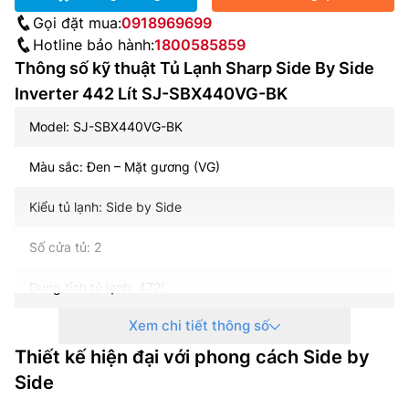
Gọi đặt mua:
0918969699
Hotline bảo hành:
1800585859
Thông số kỹ thuật Tủ Lạnh Sharp Side By Side
Inverter 442 Lít SJ-SBX440VG-BK
Model: SJ-SBX440VG-BK
Màu sắc: Đen – Mặt gương (VG)
Kiểu tủ lạnh: Side by Side
Số cửa tủ: 2
Dung tích tủ lạnh: 472L
Xem chi tiết thông số
Dung tích sử dụng: 442L
Thiết kế hiện đại với phong cách Side by
Dung tích ngăn đá: 151L
Side
Dung tích ngăn lạnh: 291L