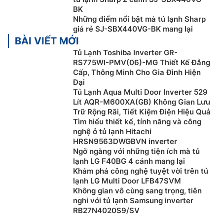
BK
Những điểm nổi bật mà tủ lạnh Sharp
giá rẻ SJ-SBX440VG-BK mang lại
BÀI VIẾT MỚI
Tủ Lạnh Toshiba Inverter GR-
RS775WI-PMV(06)-MG Thiết Kế Đẳng
Dễ dàng điều khiển nhiệt độ nhờ bảng điều
Cấp, Thông Minh Cho Gia Đình Hiện
khiển cảm ứng bên ngoài
Đại
Tủ Lạnh Aqua Multi Door Inverter 529
Tủ lạnh Sharp side by side
SJ-SBX440VG-BK có bảng
Lít AQR-M600XA(GB) Không Gian Lưu
Trữ Rộng Rãi, Tiết Kiệm Điện Hiệu Quả
điều khiển bên ngoài, người dùng không cần mở cửa
Tìm hiểu thiết kế, tính năng và công
tủ nhiều lần khi cần điều chỉnh nhiệt độ tủ lạnh tránh
nghệ ở tủ lạnh Hitachi
thất thoát hơi lạnh.
HRSN9563DWGBVN inverter
Ngỡ ngàng với những tiện ích mà tủ
lạnh LG F40BG 4 cánh mang lại
Khám phá công nghệ tuyệt vời trên tủ
lạnh LG Multi Door LFB47SVM
Không gian vô cùng sang trọng, tiên
nghi với tủ lạnh Samsung inverter
RB27N4020S9/SV