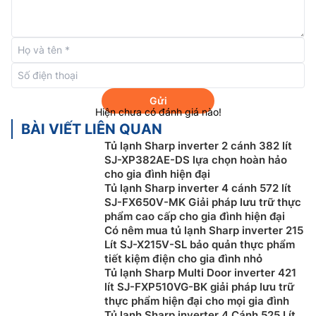
Cấp đông nhanh Express Freezing
Nhờ chế độ cấp đông nhanh Express Freezing, thực
phẩm bên trong ngăn đông của
tủ lạnh Sharp inverter
Gửi
SJ-SBX440VG-BK sẽ được làm đông trong khoảng
Hiện chưa có đánh giá nào!
thời gian ngắn với nhiệt độ xuống đến -25 độ C, ức
BÀI VIẾT LIÊN QUAN
chế sự hoạt động của vi khuẩn và góp phần bảo quản
Tủ lạnh Sharp inverter 2 cánh 382 lít
thực phẩm lâu hơn trong tủ lạnh.
SJ-XP382AE-DS lựa chọn hoàn hảo
cho gia đình hiện đại
Tủ lạnh Sharp inverter 4 cánh 572 lít
SJ-FX650V-MK Giải pháp lưu trữ thực
phẩm cao cấp cho gia đình hiện đại
Có nêm mua tủ lạnh Sharp inverter 215
Lít SJ-X215V-SL bảo quản thực phẩm
tiết kiệm điện cho gia đình nhỏ
Tủ lạnh Sharp Multi Door inverter 421
lít SJ-FXP510VG-BK giải pháp lưu trữ
thực phẩm hiện đại cho mọi gia đình
Tủ lạnh Sharp inverter 4 Cánh 525 Lít