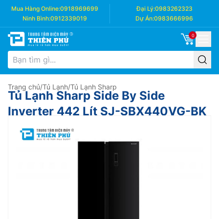
Mua Hàng Online:
0918969699
Đại Lý:
0983262323
Ninh Bình:
0912339019
Dự Án:
0983666996
0
Trang chủ
/
Tủ Lạnh
/
Tủ Lạnh Sharp
Tủ Lạnh Sharp Side By Side
Inverter 442 Lít SJ-SBX440VG-BK