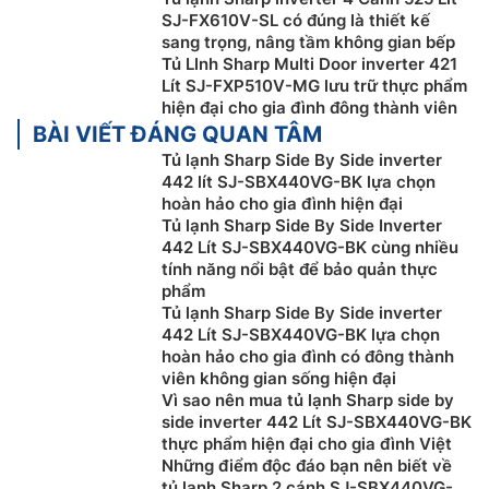
SJ-FX610V-SL có đúng là thiết kế
sang trọng, nâng tầm không gian bếp
Tủ Llnh Sharp Multi Door inverter 421
Làm lạnh nhanh Extra Cool
Lít SJ-FXP510V-MG lưu trữ thực phẩm
hiện đại cho gia đình đông thành viên
Ngăn làm lạnh nhanh Extra Cool là một loại ngăn riêng
BÀI VIẾT ĐÁNG QUAN TÂM
trong tủ lạnh, dùng để bảo quản thực phẩm, trái cây,
Tủ lạnh Sharp Side By Side inverter
đồ uống cần làm lạnh sâu. Khi người dùng kích hoạt
442 lít SJ-SBX440VG-BK lựa chọn
chế độ cực lạnh, nhiệt độ trong ngăn sẽ giảm nhanh
hoàn hảo cho gia đình hiện đại
xuống còn khoảng 2 độ C giúp trái cây và đồ uống có
Tủ lạnh Sharp Side By Side Inverter
thể bị đóng băng nhẹ trên bề mặt trong thời gian
442 Lít SJ-SBX440VG-BK cùng nhiều
ngắn. Điều này thích hợp với các gia đình thường
tính năng nổi bật để bảo quản thực
phẩm
xuyên tiếp khách hoặc những người dùng thích giải
Tủ lạnh Sharp Side By Side inverter
nhiệt bằng các loại trái cây và nước uống mát lạnh.
442 Lít SJ-SBX440VG-BK lựa chọn
hoàn hảo cho gia đình có đông thành
viên không gian sống hiện đại
Vì sao nên mua tủ lạnh Sharp side by
side inverter 442 Lít SJ-SBX440VG-BK
thực phẩm hiện đại cho gia đình Việt
Những điểm độc đáo bạn nên biết về
tủ lạnh Sharp 2 cánh SJ-SBX440VG-