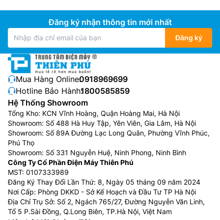
Đăng ký nhận thông tin mới nhất
Đăng ký
Ngoài ra, tủ lạnh còn trang bị thêm chuông báo mở
cửa, chuông này sẽ reo khi bạn mở cửa quá lâu hay
Mua Hàng Online:
0918969699
không đóng kín cửa giúp tránh thất thoát hơi lạnh ảnh
Hotline Bảo Hành:
1800585859
hưởng đến thực phẩm và tiết kiệm điện năng.
Hệ Thống Showroom
Tổng Kho: KCN Vĩnh Hoàng, Quận Hoàng Mai, Hà Nội
Showroom: Số 488 Hà Huy Tập, Yên Viên, Gia Lâm, Hà Nội
Showroom: Số 89A Đường Lạc Long Quân, Phường Vĩnh Phúc,
Phú Thọ
Showroom: Số 331 Nguyễn Huệ, Ninh Phong, Ninh Bình
Công Ty Cổ Phần Điện Máy Thiên Phú
MST: 0107333989
Đăng Ký Thay Đổi Lần Thứ: 8, Ngày 05 tháng 09 năm 2024
Nơi Cấp: Phòng DKKD - Sở Kế Hoạch và Đầu Tư TP Hà Nội
Địa Chỉ Trụ Sở: Số 2, Ngách 765/27, Đường Nguyễn Văn Linh,
Tổ 5 P.Sài Đồng, Q.Long Biên, TP.Hà Nội, Việt Nam