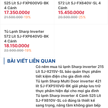
525 Lít SJ-FXP600VG-BK
572 Lít SJ-FX640V-SL 4
4 Cánh
Cánh
17.350.000
15.450.000
21.500.000
-19%
20.500.000
-25%
Tủ Lạnh Sharp Inverter
572 Lít SJ-FXP640VG-BK
4 Cánh
18.150.000
22.500.000
-19%
BÀI VIẾT LIÊN QUAN
Có nêm mua tủ lạnh Sharp inverter 215
Lít SJ-X215V-SL bảo quản thực phẩm
tiết kiệm điện cho gia đình nhỏ
Tủ lạnh Sharp Multi Door inverter 421
lít SJ-FXP510VG-BK giải pháp lưu trữ
thực phẩm hiện đại cho mọi gia đình
Tủ lạnh Sharp inverter 4 Cánh 525 Lít
SJ-FX610V-SL có đúng là thiết kế
sang trọng, nâng tầm không gian bếp