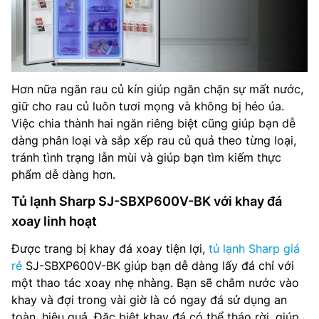
Hơn nữa ngăn rau củ kín giúp ngăn chặn sự mất nước,
giữ cho rau củ luôn tươi mọng và không bị héo úa.
Việc chia thành hai ngăn riêng biệt cũng giúp bạn dễ
dàng phân loại và sắp xếp rau củ quả theo từng loại,
tránh tình trạng lẫn mùi và giúp bạn tìm kiếm thực
phẩm dễ dàng hơn.
Tủ lạnh Sharp SJ-SBXP600V-BK với khay đá
xoay linh hoạt
Được trang bị khay đá xoay tiện lợi,
tủ lạnh Sharp giá
rẻ
SJ-SBXP600V-BK giúp bạn dễ dàng lấy đá chỉ với
một thao tác xoay nhẹ nhàng. Bạn sẽ châm nước vào
khay và đợi trong vài giờ là có ngay đá sử dụng an
toàn, hiệu quả. Đặc biệt khay đá có thể tháo rời, giúp