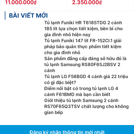
11.000.000
2.350.000
BÀI VIẾT MỚI
Tủ lạnh Funiki HR T6185TDG 2 cánh
185 lít lựa chọn tiết kiệm, bền bỉ cho
gia đình nhỏ hiện nay
Tủ lạnh Funiki 147 lít FR-152CI.1 giải
pháp bảo quản thực phẩm tiết kiệm
cho gia đình nhỏ
Sản phẩm đẳng cấp đáng sở hữu đó là
tủ lạnh Samsung RS80F65J2BSV 2
cánh
Tủ lạnh LG F58BGD 4 cánh giá 22 triệu
có gì đặc biệt?
Điểm nổi bật có trong tủ lạnh LG 4
cánh F61BMD mà bạn cần biết
Giới thiệu tủ lạnh Samsung 2 cánh
RS70F65Q3TSV chất lượng cho không
gian bếp
Đăng ký nhận thông tin mới nhất