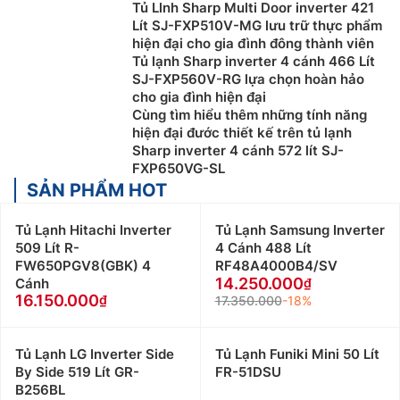
Tủ Llnh Sharp Multi Door inverter 421
Lít SJ-FXP510V-MG lưu trữ thực phẩm
hiện đại cho gia đình đông thành viên
Tủ lạnh Sharp inverter 4 cánh 466 Lít
SJ-FXP560V-RG lựa chọn hoàn hảo
cho gia đình hiện đại
Cùng tìm hiểu thêm những tính năng
hiện đại đước thiết kế trên tủ lạnh
Sharp inverter 4 cánh 572 lít SJ-
FXP650VG-SL
SẢN PHẨM HOT
Tủ Lạnh Hitachi Inverter
Tủ Lạnh Samsung Inverter
509 Lít R-
4 Cánh 488 Lít
FW650PGV8(GBK) 4
RF48A4000B4/SV
14.250.000
Cánh
16.150.000
17.350.000
-18%
Tủ Lạnh LG Inverter Side
Tủ Lạnh Funiki Mini 50 Lít
By Side 519 Lít GR-
FR-51DSU
B256BL