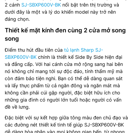
2 cánh
SJ-SBXP600V-BK
nổi bật trên thị trường và
dưới đây là một và lý do khiến model này trở nên
đáng chọn.
Thiết kế mặt kính đen cùng 2 cửa mở song
song
Điểm thu hút đầu tiên của
tủ lạnh Sharp SJ-
SBXP600V-BK
chính là thiết kế Side By Side hiện đại
và đẳng cấp. Với hai cánh cửa mở rộng sang hai bên
nó không chỉ mang tới sự độc đáo, tính thẩm mỹ mà
còn đảm bảo tiện nghi. Bạn có thể dễ dàng quan sát
và lấy thực phẩm từ cả ngăn đông và ngăn mát mà
không cần phải cúi gập người, đặc biệt hữu ích cho
những gia đình có người lớn tuổi hoặc người có vấn
đề về lưng.
Đặc biệt với sự kết hợp giữa tông màu đen chủ đạo và
các đường nét thiết kế tinh tế giúp SJ-SBXP600V-BK
dễ dàng hòa nhập vào mọi không gian bếp, từ phong