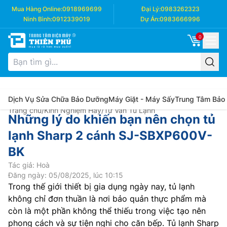
Mua Hàng Online:
0918969699
Đại Lý:
0983262323
Ninh Bình:
0912339019
Dự Án:
0983666996
0
Dịch Vụ Sửa Chữa Bảo Dưỡng
Máy Giặt - Máy Sấy
Trung Tâm Bảo
Trang chủ
/
Kinh Nghiệm Hay
/
Tư Vấn Tủ Lạnh
Những lý do khiến bạn nên chọn tủ
lạnh Sharp 2 cánh SJ-SBXP600V-
BK
Tác giả: Hoà
Đăng ngày: 05/08/2025, lúc 10:15
Trong thế giới thiết bị gia dụng ngày nay, tủ lạnh
không chỉ đơn thuần là nơi bảo quản thực phẩm mà
còn là một phần không thể thiếu trong việc tạo nên
phong cách và sự tiện nghi cho căn bếp. Tủ lạnh Sharp