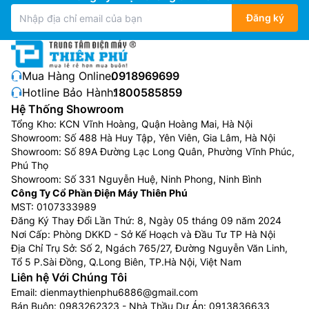
Đăng ký
Mua Hàng Online:
0918969699
Hotline Bảo Hành:
1800585859
Hệ Thống Showroom
Tổng Kho: KCN Vĩnh Hoàng, Quận Hoàng Mai, Hà Nội
Showroom: Số 488 Hà Huy Tập, Yên Viên, Gia Lâm, Hà Nội
Showroom: Số 89A Đường Lạc Long Quân, Phường Vĩnh Phúc,
Phú Thọ
Showroom: Số 331 Nguyễn Huệ, Ninh Phong, Ninh Bình
Công Ty Cổ Phần Điện Máy Thiên Phú
MST: 0107333989
Đăng Ký Thay Đổi Lần Thứ: 8, Ngày 05 tháng 09 năm 2024
Nơi Cấp: Phòng DKKD - Sở Kế Hoạch và Đầu Tư TP Hà Nội
Địa Chỉ Trụ Sở: Số 2, Ngách 765/27, Đường Nguyễn Văn Linh,
Tổ 5 P.Sài Đồng, Q.Long Biên, TP.Hà Nội, Việt Nam
Liên hệ Với Chúng Tôi
Email:
dienmaythienphu6886@gmail.com
Bán Buôn:
0983262323
- Nhà Thầu Dự Án:
0913836633