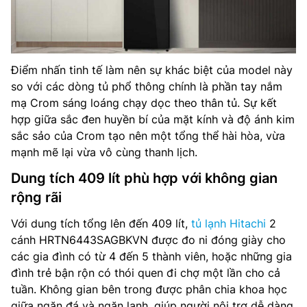
Điểm nhấn tinh tế làm nên sự khác biệt của model này
so với các dòng tủ phổ thông chính là phần tay nắm
mạ Crom sáng loáng chạy dọc theo thân tủ. Sự kết
hợp giữa sắc đen huyền bí của mặt kính và độ ánh kim
sắc sảo của Crom tạo nên một tổng thể hài hòa, vừa
mạnh mẽ lại vừa vô cùng thanh lịch.
Dung tích 409 lít phù hợp với không gian
rộng rãi
Với dung tích tổng lên đến 409 lít,
tủ lạnh Hitachi
2
cánh HRTN6443SAGBKVN được đo ni đóng giày cho
các gia đình có từ 4 đến 5 thành viên, hoặc những gia
đình trẻ bận rộn có thói quen đi chợ một lần cho cả
tuần. Không gian bên trong được phân chia khoa học
giữa ngăn đá và ngăn lạnh, giúp người nội trợ dễ dàng