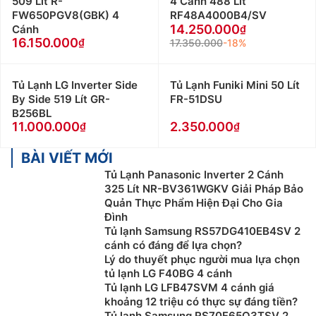
509 Lít R-
4 Cánh 488 Lít
FW650PGV8(GBK) 4
RF48A4000B4/SV
14.250.000
Cánh
16.150.000
17.350.000
-18%
Tủ Lạnh LG Inverter Side
Tủ Lạnh Funiki Mini 50 Lít
By Side 519 Lít GR-
FR-51DSU
B256BL
11.000.000
2.350.000
BÀI VIẾT MỚI
Tủ Lạnh Panasonic Inverter 2 Cánh
325 Lít NR-BV361WGKV Giải Pháp Bảo
Quản Thực Phẩm Hiện Đại Cho Gia
Đình
Tủ lạnh Samsung RS57DG410EB4SV 2
cánh có đáng để lựa chọn?
Lý do thuyết phục người mua lựa chọn
tủ lạnh LG F40BG 4 cánh
Tủ lạnh LG LFB47SVM 4 cánh giá
khoảng 12 triệu có thực sự đáng tiền?
Tủ lạnh Samsung RS70F65Q3TSV 2