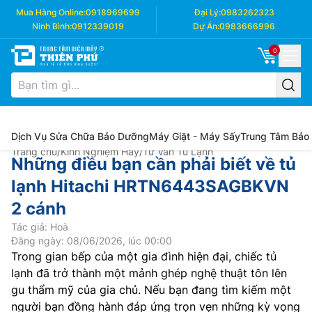
Mua Hàng Online:
0918969699
Đại Lý:
0983262323
Ninh Bình:
0912339019
Dự Án:
0983666996
0
Dịch Vụ Sửa Chữa Bảo Dưỡng
Máy Giặt - Máy Sấy
Trung Tâm Bảo
Trang chủ
/
Kinh Nghiệm Hay
/
Tư Vấn Tủ Lạnh
Những điều bạn cần phải biết về tủ
lạnh Hitachi HRTN6443SAGBKVN
2 cánh
Tác giả: Hoà
Đăng ngày: 08/06/2026, lúc 00:00
Trong gian bếp của một gia đình hiện đại, chiếc tủ
lạnh đã trở thành một mảnh ghép nghệ thuật tôn lên
gu thẩm mỹ của gia chủ. Nếu bạn đang tìm kiếm một
người bạn đồng hành đáp ứng trọn vẹn những kỳ vọng