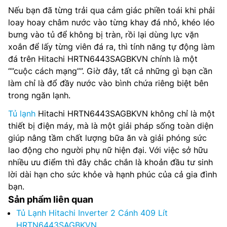
Nếu bạn đã từng trải qua cảm giác phiền toái khi phải
loay hoay châm nước vào từng khay đá nhỏ, khéo léo
bưng vào tủ để không bị tràn, rồi lại dùng lực vặn
xoắn để lấy từng viên đá ra, thì tính năng tự động làm
đá trên Hitachi HRTN6443SAGBKVN chính là một
“”cuộc cách mạng””. Giờ đây, tất cả những gì bạn cần
làm chỉ là đổ đầy nước vào bình chứa riêng biệt bên
trong ngăn lạnh.
Tủ lạnh
Hitachi HRTN6443SAGBKVN không chỉ là một
thiết bị điện máy, mà là một giải pháp sống toàn diện
giúp nâng tầm chất lượng bữa ăn và giải phóng sức
lao động cho người phụ nữ hiện đại. Với việc sở hữu
nhiều ưu điểm thì đây chắc chắn là khoản đầu tư sinh
lời dài hạn cho sức khỏe và hạnh phúc của cả gia đình
bạn.
Sản phẩm liên quan
Tủ Lạnh Hitachi Inverter 2 Cánh 409 Lít
HRTN6443SAGBKVN