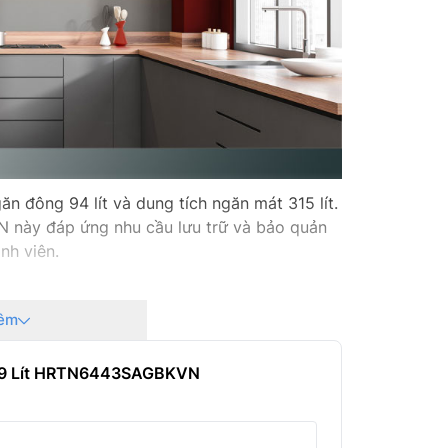
Kích thư
Trọng lư
Xuất xứ:
Hãng sản
ăn đông 94 lít và dung tích ngăn mát 315 lít.
Năm ra 
ày đáp ứng nhu cầu lưu trữ và bảo quản
nh viên.
êm
ợc trang bị 2 cảm biến độc lập, tùy
u suất sử dụng năng lượng và bảo quản thực
 409 Lít HRTN6443SAGBKVN
h toàn diện và chính xác. Cảm Biến Kép
phẩm tươi ngon dưới luồng khí lạnh nhẹ