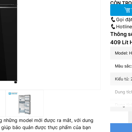
CÒN TRO
Gọi đặ
Hotlin
Thông số
409 Lí
Model:
Màu sắc:
Kiểu tủ:
Dung tích
Dung tíc
Dung tíc
g những model mới được ra mắt, với dung
đại giúp bảo quản được thực phẩm của bạn
Dung tíc