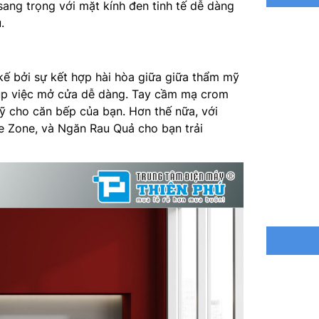
 sang trọng với mặt kính đen tinh tế dễ dàng
.
Công ngh
Công suấ
kế bởi sự kết hợp hài hòa giữa giữa thẩm mỹ
Lấy nước
iúp việc mở cửa dễ dàng. Tay cầm mạ crom
mỹ cho căn bếp của bạn. Hơn thế nữa, với
Làm đá 
e Zone, và Ngăn Rau Quả cho bạn trải
Ngăn chu
Chất liệu
Công ngh
Điều khi
Công ngh
Nguồn đ