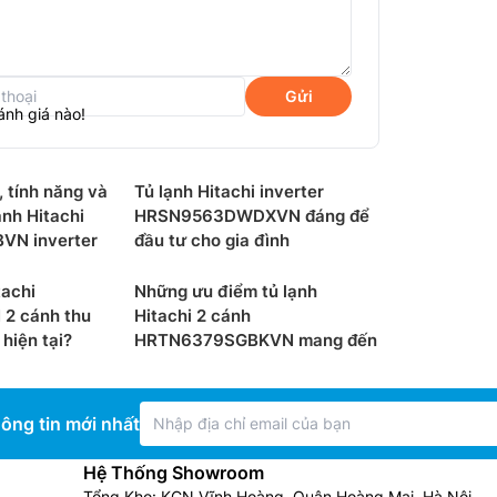
Gửi
ánh giá nào!
, tính năng và
Tủ lạnh Hitachi inverter
ạnh Hitachi
HRSN9563DWDXVN đáng để
N inverter
đầu tư cho gia đình
tachi
Những ưu điểm tủ lạnh
2 cánh thu
Hitachi 2 cánh
hiện tại?
HRTN6379SGBKVN mang đến
ông tin mới nhất
Hệ Thống Showroom
Tổng Kho: KCN Vĩnh Hoàng, Quận Hoàng Mai, Hà Nội