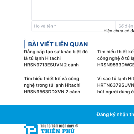
Hiện chưa có đ
BÀI VIẾT LIÊN QUAN
Đẳng cấp tạo sự khác biệt đó
Tìm hiểu thiết kế
là tủ lạnh Hitachi
công nghệ ở tủ l
HRSN9713ESUVN 2 cánh
HRSN9563DWGBV
Tìm hiểu thiết kế và công
Vì sao tủ lạnh Hi
nghệ trong tủ lạnh Hitachi
HRTN6379SUVN 
HRSN9563DDXVN 2 cánh
hút người dùng ở 
Đăng ký nhận th
Máy nén Inverter hiệu suất cao