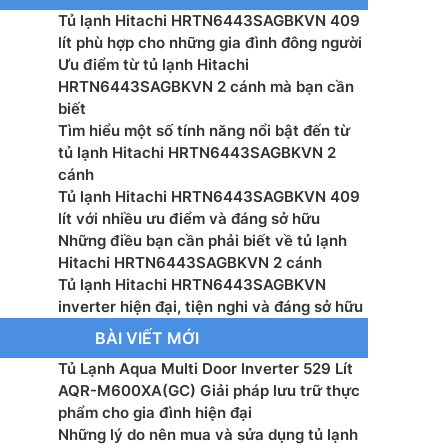
Tủ lạnh Hitachi HRTN6443SAGBKVN 409
ệ inverter: Inverter
lít phù hợp cho những gia đình đông người
Ưu điểm từ tủ lạnh Hitachi
t tiêu thụ công bố theo TCVN: – kWh/năm
HRTN6443SAGBKVN 2 cánh mà bạn cần
biết
 bên ngoài: Không
Tìm hiểu một số tính năng nổi bật đến từ
tủ lạnh Hitachi HRTN6443SAGBKVN 2
tự động: Có
cánh
Tủ lạnh Hitachi HRTN6443SAGBKVN 409
yển đổi linh hoạt: Có
lít với nhiều ưu điểm và đáng sở hữu
Những điều bạn cần phải biết về tủ lạnh
 cửa tủ: Kính
Hitachi HRTN6443SAGBKVN 2 cánh
Tủ lạnh Hitachi HRTN6443SAGBKVN
ệ làm lạnh: Làm Lạnh Vòng Cung Dual Sense
inverter hiện đại, tiện nghi và đáng sở hữu
BÀI VIẾT MỚI
ển: Điện tử bên trong tủ
Tủ Lạnh Aqua Multi Door Inverter 529 Lít
AQR-M600XA(GC) Giải pháp lưu trữ thực
ệ khử mùi, diệt khuẩn: Bộ lọc Tripple Power
phẩm cho gia đình hiện đại
Những lý do nên mua và sửa dụng tủ lạnh
iện: 220-240V, 50-60Hz