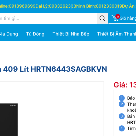
ine:
0918969699
Đại Lý:
0983262323
Ninh Bình:
0912339019
Dự Án:
0
Giỏ hàn
Gia Dụng
Tủ Đông
Thiết Bị Nhà Bếp
Thiết Bị Âm Than
ánh 409 Lít HRTN6443SAGBKVN
Giá: 1
Bảo
Than
kho
Bán 
HRT
Tình