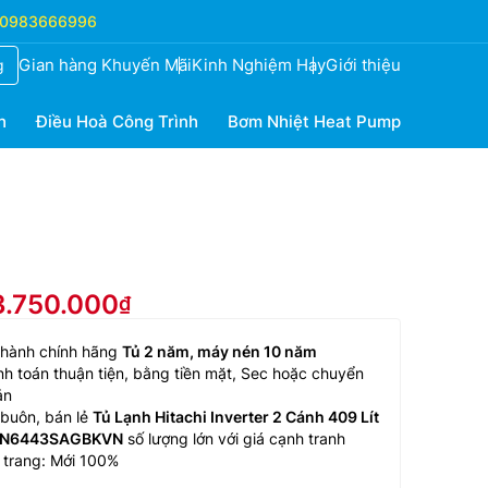
0983666996
Gian hàng Khuyến Mãi
Kinh Nghiệm Hay
Giới thiệu
g
h
Điều Hoà Công Trình
Bơm Nhiệt Heat Pump
3.750.000
 hành chính hãng
Tủ 2 năm, máy nén 10 năm
h toán thuận tiện, bằng tiền mặt, Sec hoặc chuyển
ản
buôn, bán lẻ
Tủ Lạnh Hitachi Inverter 2 Cánh 409 Lít
N6443SAGBKVN
số lượng lớn với giá cạnh tranh
 trang: Mới 100%