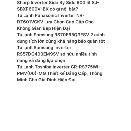
Sharp Inverter Side By Side 600 lít SJ-
SBXP600V-BK có gì nổi bật?
ớc tủ(RxCxS): 660 x 1800 x 720 mm
Tủ Lạnh Panasonic Inverter NR-
DZ601VGKV Lựa Chọn Cao Cấp Cho
ợng: 72 kg
Không Gian Bếp Hiện Đại
Tủ lạnh Samsung RS70F65Q3FSV 2 cánh
 Thái Lan
dung tích lớn cùng khả năng bảo quản tốt
Tủ lạnh Samsung inverter
 xuất: Hitachi
RS57DG400EM9SV sở hữu nhiều tính
năng và đáng lựa chọn
mắt: 2025
Tủ Lạnh Toshiba Inverter GR-RS775WI-
PMV(06)-MG Thiết Kế Đẳng Cấp, Thông
Minh Cho Gia Đình Hiện Đại