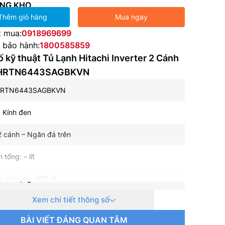
NG KHO
Thêm giỏ hàng
Mua ngay
t mua:
0918969699
e bảo hành:
1800585859
 kỹ thuật Tủ Lạnh Hitachi Inverter 2 Cánh
t HRTN6443SAGBKVN
 HRTN6443SAGBKVN
 Kính đen
 2 cánh – Ngăn đá trên
 tổng: – lít
h sử dụng: 409 lít
Xem chi tiết thông số
h năng đá: 94 lít
BÀI VIẾT ĐÁNG QUAN TÂM
h năng mát: 315 lít