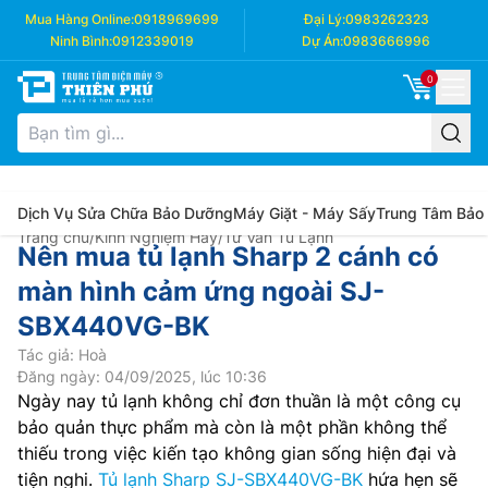
Mua Hàng Online:
0918969699
Đại Lý:
0983262323
Ninh Bình:
0912339019
Dự Án:
0983666996
0
Dịch Vụ Sửa Chữa Bảo Dưỡng
Máy Giặt - Máy Sấy
Trung Tâm Bảo
Trang chủ
/
Kinh Nghiệm Hay
/
Tư Vấn Tủ Lạnh
Nên mua tủ lạnh Sharp 2 cánh có
màn hình cảm ứng ngoài SJ-
SBX440VG-BK
Tác giả: Hoà
Đăng ngày: 04/09/2025, lúc 10:36
Ngày nay tủ lạnh không chỉ đơn thuần là một công cụ
bảo quản thực phẩm mà còn là một phần không thể
thiếu trong việc kiến tạo không gian sống hiện đại và
tiện nghi.
Tủ lạnh Sharp SJ-SBX440VG-BK
hứa hẹn sẽ