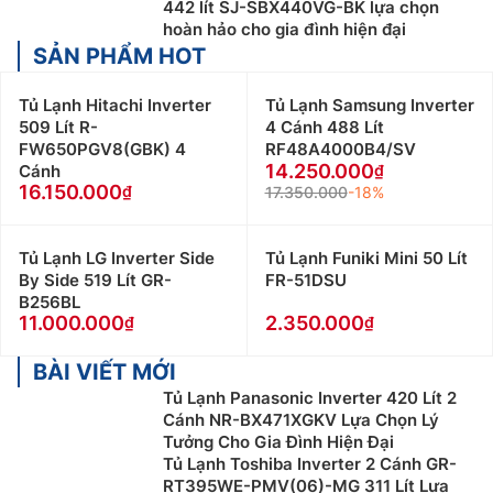
442 lít SJ-SBX440VG-BK lựa chọn
hoàn hảo cho gia đình hiện đại
SẢN PHẨM HOT
Tủ Lạnh Hitachi Inverter
Tủ Lạnh Samsung Inverter
509 Lít R-
4 Cánh 488 Lít
FW650PGV8(GBK) 4
RF48A4000B4/SV
14.250.000
Cánh
16.150.000
17.350.000
-18%
Tủ Lạnh LG Inverter Side
Tủ Lạnh Funiki Mini 50 Lít
By Side 519 Lít GR-
FR-51DSU
B256BL
11.000.000
2.350.000
BÀI VIẾT MỚI
Tủ Lạnh Panasonic Inverter 420 Lít 2
Cánh NR-BX471XGKV Lựa Chọn Lý
Tưởng Cho Gia Đình Hiện Đại
Tủ Lạnh Toshiba Inverter 2 Cánh GR-
RT395WE-PMV(06)-MG 311 Lít Lựa