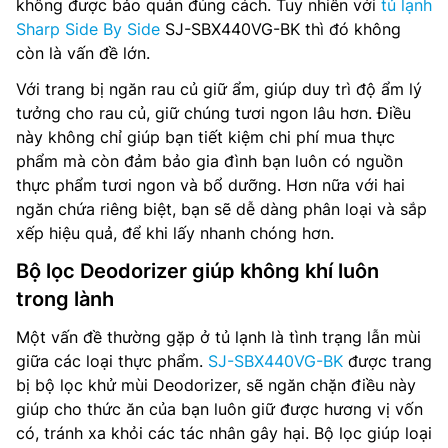
không được bảo quản đúng cách. Tuy nhiên với
tủ lạnh
Sharp Side By Side
SJ-SBX440VG-BK thì đó không
còn là vấn đề lớn.
Với trang bị ngăn rau củ giữ ẩm, giúp duy trì độ ẩm lý
tưởng cho rau củ, giữ chúng tươi ngon lâu hơn. Điều
này không chỉ giúp bạn tiết kiệm chi phí mua thực
phẩm mà còn đảm bảo gia đình bạn luôn có nguồn
thực phẩm tươi ngon và bổ dưỡng. Hơn nữa với hai
ngăn chứa riêng biệt, bạn sẽ dễ dàng phân loại và sắp
xếp hiệu quả, để khi lấy nhanh chóng hơn.
Bộ lọc Deodorizer giúp không khí luôn
trong lành
Một vấn đề thường gặp ở tủ lạnh là tình trạng lẫn mùi
giữa các loại thực phẩm.
SJ-SBX440VG-BK
được trang
bị bộ lọc khử mùi Deodorizer, sẽ ngăn chặn điều này
giúp cho thức ăn của bạn luôn giữ được hương vị vốn
có, tránh xa khỏi các tác nhân gây hại. Bộ lọc giúp loại