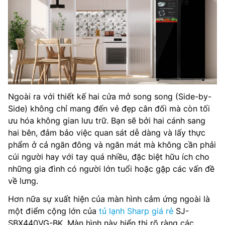
Ngoài ra với thiết kế hai cửa mở song song (Side-by-
Side) không chỉ mang đến vẻ đẹp cân đối mà còn tối
ưu hóa không gian lưu trữ. Bạn sẽ bởi hai cánh sang
hai bên, đảm bảo việc quan sát dễ dàng và lấy thực
phẩm ở cả ngăn đông và ngăn mát mà không cần phải
cúi người hay với tay quá nhiều, đặc biệt hữu ích cho
những gia đình có người lớn tuổi hoặc gặp các vấn đề
về lưng.
Hơn nữa sự xuất hiện của màn hình cảm ứng ngoài là
một điểm cộng lớn của
tủ lạnh Sharp giá rẻ
SJ-
SBX440VG-BK. Màn hình này hiển thị rõ ràng các