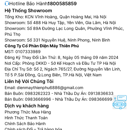
Hotline Bảo Hành:
1800585859
Hệ Thống Showroom
Tổng Kho: KCN Vĩnh Hoàng, Quận Hoàng Mai, Hà Nội
Showroom: Số 488 Hà Huy Tập, Yên Viên, Gia Lâm, Hà Nội
Showroom: Số 89A Đường Lạc Long Quân, Phường Vĩnh Phúc,
Phú Thọ
Showroom: Số 331 Nguyễn Huệ, Ninh Phong, Ninh Bình
Công Ty Cổ Phần Điện Máy Thiên Phú
MST: 0107333989
Đăng Ký Thay Đổi Lần Thứ: 8, Ngày 05 tháng 09 năm 2024
Nơi Cấp: Phòng DKKD - Sở Kế Hoạch và Đầu Tư TP Hà Nội
Địa Chỉ Trụ Sở: Số 2, Ngách 765/27, Đường Nguyễn Văn Linh,
Tổ 5 P.Sài Đồng, Q.Long Biên, TP.Hà Nội, Việt Nam
Liên hệ Với Chúng Tôi
Email:
dienmaythienphu6886@gmail.com
Bán Buôn:
0983262323
- Nhà Thầu Dự Án:
0913836633
Bán Buôn:
0983666996
- Nhà Thầu Dự Án:
0983666996
Dịch vụ khách hàng
Phương Thức Mua Hàng
Hình Thức Thanh Toán
Chính Sách Bảo Hành
Chính sách Đổi – Trả hàng hóa