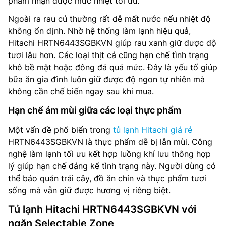
phẩm nhận được mức nhiệt tối ưu.
Ngoài ra rau củ thường rất dễ mất nước nếu nhiệt độ
không ổn định. Nhờ hệ thống làm lạnh hiệu quả,
Hitachi HRTN6443SGBKVN giúp rau xanh giữ được độ
tươi lâu hơn. Các loại thịt cá cũng hạn chế tình trạng
khô bề mặt hoặc đông đá quá mức. Đây là yếu tố giúp
bữa ăn gia đình luôn giữ được độ ngon tự nhiên mà
không cần chế biến ngay sau khi mua.
Hạn chế ám mùi giữa các loại thực phẩm
Một vấn đề phổ biến trong
tủ lạnh Hitachi giá rẻ
HRTN6443SGBKVN là thực phẩm dễ bị lẫn mùi. Công
nghệ làm lạnh tối ưu kết hợp luồng khí lưu thông hợp
lý giúp hạn chế đáng kể tình trạng này. Người dùng có
thể bảo quản trái cây, đồ ăn chín và thực phẩm tươi
sống mà vẫn giữ được hương vị riêng biệt.
Tủ lạnh Hitachi HRTN6443SGBKVN với
ngăn Selectable Zone