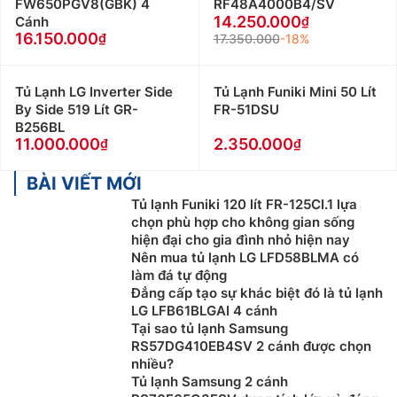
FW650PGV8(GBK) 4
RF48A4000B4/SV
14.250.000
Cánh
16.150.000
17.350.000
-18%
Tủ Lạnh LG Inverter Side
Tủ Lạnh Funiki Mini 50 Lít
By Side 519 Lít GR-
FR-51DSU
B256BL
11.000.000
2.350.000
BÀI VIẾT MỚI
Tủ lạnh Funiki 120 lít FR-125CI.1 lựa
chọn phù hợp cho không gian sống
hiện đại cho gia đình nhỏ hiện nay
Nên mua tủ lạnh LG LFD58BLMA có
làm đá tự động
Đẳng cấp tạo sự khác biệt đó là tủ lạnh
LG LFB61BLGAI 4 cánh
Tại sao tủ lạnh Samsung
RS57DG410EB4SV 2 cánh được chọn
nhiều?
Tủ lạnh Samsung 2 cánh