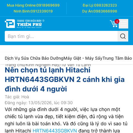
Mua Hàng Online:
0918969699
Đại Lý:
0983262323
Ninh Bình:
0912339019
Dự Án:
0983666996
0
Dịch Vụ Sửa Chữa Bảo Dưỡng
Máy Giặt - Máy Sấy
Trung Tâm Bảo
Trang chủ
/
Kinh Nghiệm Hay
/
Tư Vấn Tủ Lạnh
Nên chọn tủ lạnh Hitachi
HRTN6443SGBKVN 2 cánh khi gia
đình dưới 4 người
Tác giả: Hoà
Đăng ngày: 13/05/2026, lúc 09:30
Với những gia đình dưới 4 người, việc lựa chọn một
chiếc tủ lạnh vừa đẹp, tiết kiệm điện, đủ rộng và tiện
nghi luôn là bài toán khó. Và đó cũng là lý do vì sao tủ
lạnh Hitachi
HRTN6443SGBKVN
đang trở thành lựa