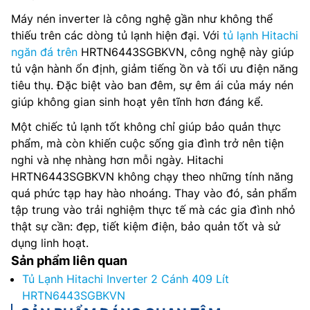
Máy nén inverter là công nghệ gần như không thể
thiếu trên các dòng tủ lạnh hiện đại. Với
tủ lạnh Hitachi
ngăn đá trên
HRTN6443SGBKVN, công nghệ này giúp
tủ vận hành ổn định, giảm tiếng ồn và tối ưu điện năng
tiêu thụ. Đặc biệt vào ban đêm, sự êm ái của máy nén
giúp không gian sinh hoạt yên tĩnh hơn đáng kể.
Một chiếc tủ lạnh tốt không chỉ giúp bảo quản thực
phẩm, mà còn khiến cuộc sống gia đình trở nên tiện
nghi và nhẹ nhàng hơn mỗi ngày. Hitachi
HRTN6443SGBKVN không chạy theo những tính năng
quá phức tạp hay hào nhoáng. Thay vào đó, sản phẩm
tập trung vào trải nghiệm thực tế mà các gia đình nhỏ
thật sự cần: đẹp, tiết kiệm điện, bảo quản tốt và sử
dụng linh hoạt.
Sản phẩm liên quan
Tủ Lạnh Hitachi Inverter 2 Cánh 409 Lít
HRTN6443SGBKVN