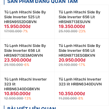
SẢN PHẨM ĐÁNG QUAN TÂM
Tủ Lạnh Hitachi Side By
Tủ Lạnh Hitachi Side By
Side Inverter 525 Lít
Side Inverter 656 Lít
HRSN9552DGBVN
HRSN9713ESUVN
15.950.000
19.350.000
17.100.000
-7%
25.100.000
-23%
Tủ Lạnh Hitachi Side By
Tủ Lạnh Hitachi Side By
Side Inverter 656 Lít
Side Inverter 656 Lít
HRSN9713ESMGWVN
HRSN9713ESGBKVN
23.500.000
20.950.000
25.100.000
-6%
25.100.000
-17%
Tủ Lạnh Hitachi Inverter
Tủ Lạnh Hitachi Inverter
323 lít
323 lít HRBN6340DUVN
HRBN6340DGBKVN
10.850.000
10.350.000
12.500.000
-13%
11.200.000
-8%
BÀI VIẾT LIÊN QUAN