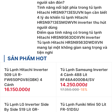
người săn đón?
Tính năng nổi bật phía trong tủ lạnh
Hitachi HRSN9713ESUVN bạn cần biết
4 lý do khiến tủ lạnh Hitachi
HRSN9713ESMGWVN inverter thu hút
người dùng
Điểm qua tính năng có trong tủ lạnh
Hitachi HRSN9563DDXVN inverter
Tủ lạnh Hitachi HRSN9563DWDXVN
mang lại một không gian sang trọng và
tiện nghi
SẢN PHẨM HOT
Tủ Lạnh Hitachi Inverter
Tủ Lạnh Samsung Inverter
509 Lít R-
4 Cánh 488 Lít
FW650PGV8(GBK) 4
RF48A4000B4/SV
14.250.000
Cánh
16.150.000
17.350.000
-18%
Tủ Lạnh LG Inverter Side
Tủ Lạnh Funiki Mini 50 Lít
By Side 519 Lít GR-
FR-51DSU