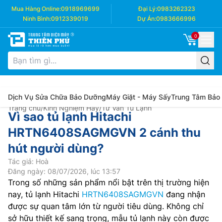
Mua Hàng Online:
0918969699
Đại Lý:
0983262323
Ninh Bình:
0912339019
Dự Án:
0983666996
0
Dịch Vụ Sửa Chữa Bảo Dưỡng
Máy Giặt - Máy Sấy
Trung Tâm Bảo
Trang chủ
/
Kinh Nghiệm Hay
/
Tư Vấn Tủ Lạnh
Vì sao tủ lạnh Hitachi
HRTN6408SAGMGVN 2 cánh thu
hút người dùng?
Tác giả: Hoà
Đăng ngày: 08/07/2026, lúc 13:57
Trong số những sản phẩm nổi bật trên thị trường hiện
nay, tủ lạnh Hitachi
HRTN6408SAGMGVN
đang nhận
được sự quan tâm lớn từ người tiêu dùng. Không chỉ
sở hữu thiết kế sang trọng, mẫu tủ lạnh này còn được