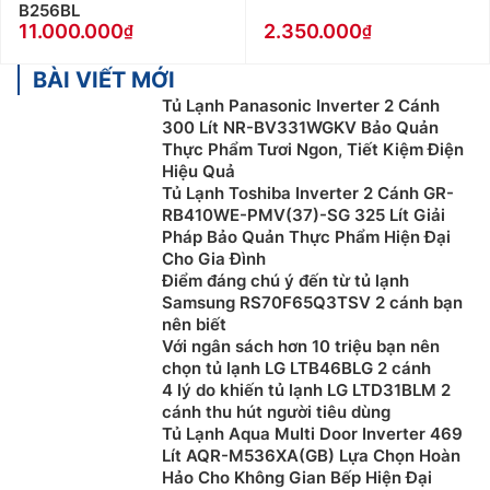
B256BL
11.000.000
2.350.000
BÀI VIẾT MỚI
Tủ Lạnh Panasonic Inverter 2 Cánh
300 Lít NR-BV331WGKV Bảo Quản
Thực Phẩm Tươi Ngon, Tiết Kiệm Điện
Hiệu Quả
Tủ Lạnh Toshiba Inverter 2 Cánh GR-
RB410WE-PMV(37)-SG 325 Lít Giải
Pháp Bảo Quản Thực Phẩm Hiện Đại
Cho Gia Đình
Điểm đáng chú ý đến từ tủ lạnh
Samsung RS70F65Q3TSV 2 cánh bạn
nên biết
Với ngân sách hơn 10 triệu bạn nên
chọn tủ lạnh LG LTB46BLG 2 cánh
4 lý do khiến tủ lạnh LG LTD31BLM 2
cánh thu hút người tiêu dùng
Tủ Lạnh Aqua Multi Door Inverter 469
Lít AQR-M536XA(GB) Lựa Chọn Hoàn
Hảo Cho Không Gian Bếp Hiện Đại