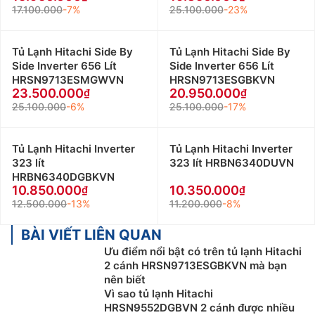
17.100.000
-7%
25.100.000
-23%
Tủ Lạnh Hitachi Side By
Tủ Lạnh Hitachi Side By
Side Inverter 656 Lít
Side Inverter 656 Lít
HRSN9713ESMGWVN
HRSN9713ESGBKVN
23.500.000
20.950.000
25.100.000
-6%
25.100.000
-17%
Tủ Lạnh Hitachi Inverter
Tủ Lạnh Hitachi Inverter
323 lít
323 lít HRBN6340DUVN
HRBN6340DGBKVN
10.850.000
10.350.000
12.500.000
-13%
11.200.000
-8%
BÀI VIẾT LIÊN QUAN
Ưu điểm nổi bật có trên tủ lạnh Hitachi
2 cánh HRSN9713ESGBKVN mà bạn
nên biết
Vì sao tủ lạnh Hitachi
HRSN9552DGBVN 2 cánh được nhiều