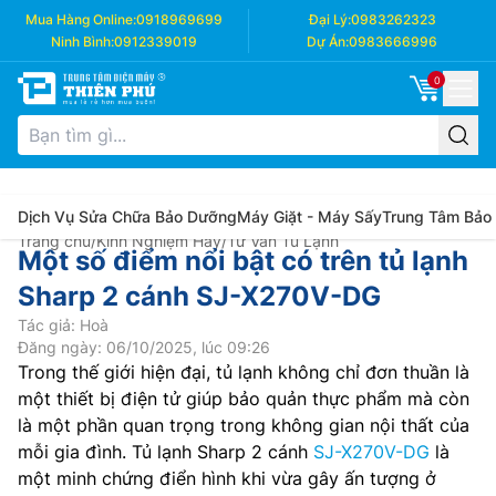
Mua Hàng Online:
0918969699
Đại Lý:
0983262323
Ninh Bình:
0912339019
Dự Án:
0983666996
0
Dịch Vụ Sửa Chữa Bảo Dưỡng
Máy Giặt - Máy Sấy
Trung Tâm Bảo
Trang chủ
/
Kinh Nghiệm Hay
/
Tư Vấn Tủ Lạnh
Một số điểm nổi bật có trên tủ lạnh
Sharp 2 cánh SJ-X270V-DG
Tác giả: Hoà
Đăng ngày: 06/10/2025, lúc 09:26
Trong thế giới hiện đại, tủ lạnh không chỉ đơn thuần là
một thiết bị điện tử giúp bảo quản thực phẩm mà còn
là một phần quan trọng trong không gian nội thất của
mỗi gia đình. Tủ lạnh Sharp 2 cánh
SJ-X270V-DG
là
một minh chứng điển hình khi vừa gây ấn tượng ở