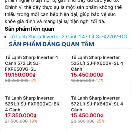
phẩm nghệ thuật hội tụ gần như đầy đủ các yếu tố.
Chính vì thế đây thực sự là một sản phẩm không thể
thiếu trong mỗi căn bếp hiện đại, giúp bảo vệ sức
khỏe gia đình và mang lại sự tiện nghi tối đa.
Sản phẩm liên quan
Tủ Lạnh Sharp Inverter 2 Cánh 247 Lít SJ-X270V-DG
SẢN PHẨM ĐÁNG QUAN TÂM
Tủ Lạnh Sharp Inverter 4
Tủ Lạnh Sharp Inverter
Cánh 572 Lít SJ-
525 Lít SJ-FX600V-SL 4
FXP650VG-SL
Cánh
19.150.000
15.450.000
20.250.000
-5%
18.650.000
-17%
Tủ Lạnh Sharp Inverter
Tủ Lạnh Sharp Inverter
525 Lít SJ-FXP600VG-BK
572 Lít SJ-FX640V-SL 4
4 Cánh
Cánh
17.350.000
15.450.000
21.500.000
-19%
20.500.000
-25%