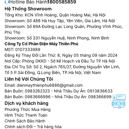
Hotline Bảo Hành:
1800585859
Hệ Thống Showroom
Tổng Kho: KCN Vĩnh Hoàng, Quận Hoàng Mai, Hà Nội
Showroom: Số 488 Hà Huy Tập, Yên Viên, Gia Lâm, Hà Nội
Showroom: Số 89A Đường Lạc Long Quân, Phường Vĩnh Phúc,
Phú Thọ
Showroom: Số 331 Nguyễn Huệ, Ninh Phong, Ninh Bình
Công Ty Cổ Phần Điện Máy Thiên Phú
MST: 0107333989
Đăng Ký Thay Đổi Lần Thứ: 8, Ngày 05 tháng 09 năm 2024
Nơi Cấp: Phòng DKKD - Sở Kế Hoạch và Đầu Tư TP Hà Nội
Địa Chỉ Trụ Sở: Số 2, Ngách 765/27, Đường Nguyễn Văn Linh,
Tổ 5 P.Sài Đồng, Q.Long Biên, TP.Hà Nội, Việt Nam
Liên hệ Với Chúng Tôi
Email:
dienmaythienphu6886@gmail.com
Bán Buôn:
0983262323
- Nhà Thầu Dự Án:
0913836633
Bán Buôn:
0983666996
- Nhà Thầu Dự Án:
0983666996
Dịch vụ khách hàng
Phương Thức Mua Hàng
Hình Thức Thanh Toán
Chính Sách Bảo Hành
Chính sách Đổi – Trả hàng hóa