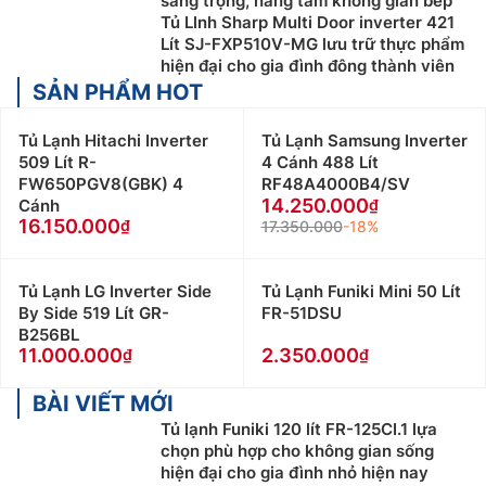
sang trọng, nâng tầm không gian bếp
Tủ Llnh Sharp Multi Door inverter 421
Lít SJ-FXP510V-MG lưu trữ thực phẩm
hiện đại cho gia đình đông thành viên
SẢN PHẨM HOT
Tủ Lạnh Hitachi Inverter
Tủ Lạnh Samsung Inverter
509 Lít R-
4 Cánh 488 Lít
FW650PGV8(GBK) 4
RF48A4000B4/SV
14.250.000
Cánh
16.150.000
17.350.000
-18%
Tủ Lạnh LG Inverter Side
Tủ Lạnh Funiki Mini 50 Lít
By Side 519 Lít GR-
FR-51DSU
B256BL
11.000.000
2.350.000
BÀI VIẾT MỚI
Tủ lạnh Funiki 120 lít FR-125CI.1 lựa
chọn phù hợp cho không gian sống
hiện đại cho gia đình nhỏ hiện nay