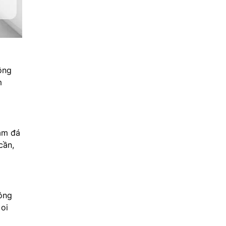
ông
m
àm đá
cần,
ông
 oi