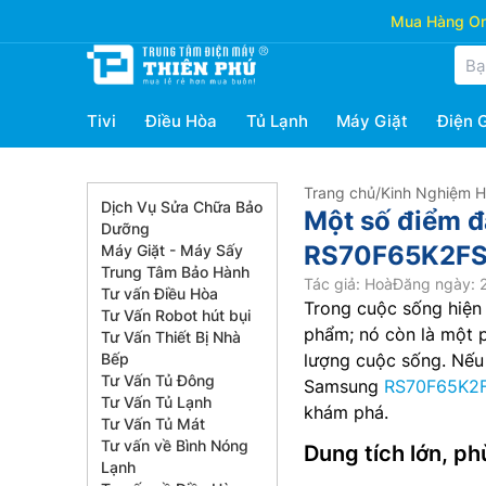
Mua Hàng Onl
Tivi
Điều Hòa
Tủ Lạnh
Máy Giặt
Điện 
Trang chủ
/
Kinh Nghiệm 
Dịch Vụ Sửa Chữa Bảo
Một số điểm đ
Dưỡng
RS70F65K2FSV
Máy Giặt - Máy Sấy
Trung Tâm Bảo Hành
Tác giả: Hoà
Đăng ngày: 2
Tư vấn Điều Hòa
Trong cuộc sống hiện 
Tư Vấn Robot hút bụi
phẩm; nó còn là một p
Tư Vấn Thiết Bị Nhà
Bếp
lượng cuộc sống. Nếu 
Tư Vấn Tủ Đông
Samsung
RS70F65K2
Tư Vấn Tủ Lạnh
khám phá.
Tư Vấn Tủ Mát
Tư vấn về Bình Nóng
Dung tích lớn, p
Lạnh