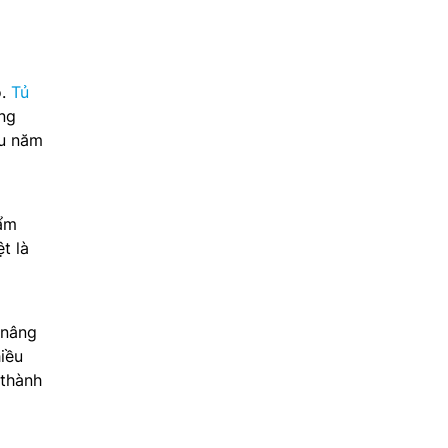
o.
Tủ
ông
ều năm
hẩm
t là
 nâng
iều
 thành