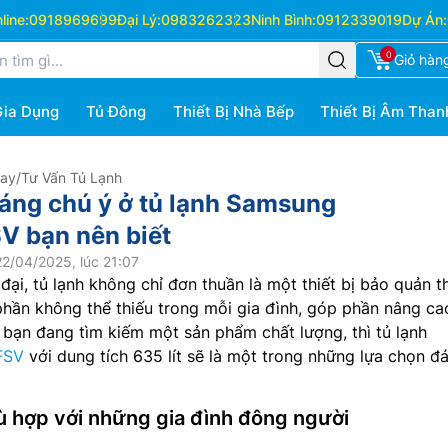
ine:
0918969699
Đại Lý:
0983262323
Ninh Bình:
0912339019
Dự Án:
0
Giỏ hàn
Gia Dụng
Tủ Đông
Thiết Bị Nhà Bếp
Thiết Bị Âm Than
Hay
/
Tư Vấn Tủ Lạnh
áng chú ý ở tủ lạnh Samsung
 bạn nên biết
2/04/2025, lúc 21:07
đại, tủ lạnh không chỉ đơn thuần là một thiết bị bảo quản t
hần không thể thiếu trong mỗi gia đình, góp phần nâng ca
bạn đang tìm kiếm một sản phẩm chất lượng, thì tủ lạnh
FSV
với dung tích 635 lít sẽ là một trong những lựa chọn đ
hù hợp với những gia đình đông người