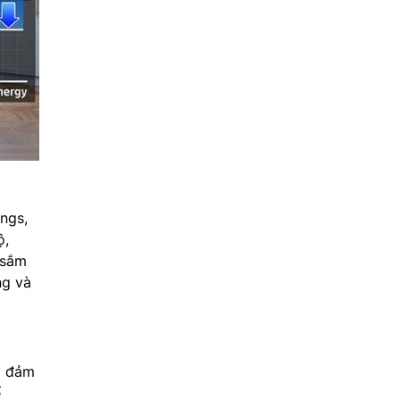
ngs,
ộ,
 sắm
ng và
o đảm
ể