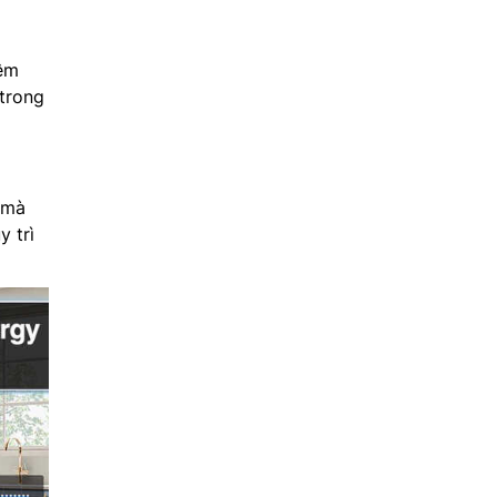
iệm
 trong
 mà
y trì