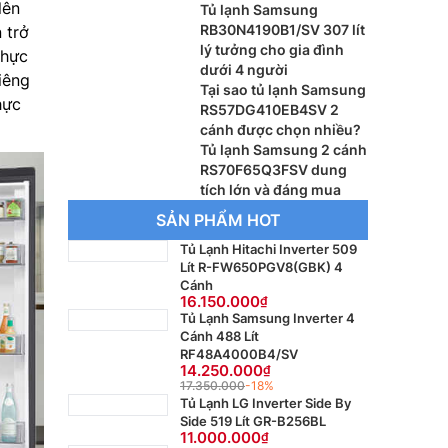
lên
Tủ lạnh Samsung
RB30N4190B1/SV 307 lít
 trở
lý tưởng cho gia đình
thực
dưới 4 người
iêng
Tại sao tủ lạnh Samsung
hực
RS57DG410EB4SV 2
cánh được chọn nhiều?
Tủ lạnh Samsung 2 cánh
RS70F65Q3FSV dung
tích lớn và đáng mua
SẢN PHẨM HOT
Tủ Lạnh Hitachi Inverter 509
Lít R-FW650PGV8(GBK) 4
Cánh
16.150.000
Tủ Lạnh Samsung Inverter 4
Cánh 488 Lít
RF48A4000B4/SV
14.250.000
17.350.000
-18%
Tủ Lạnh LG Inverter Side By
Side 519 Lít GR-B256BL
11.000.000