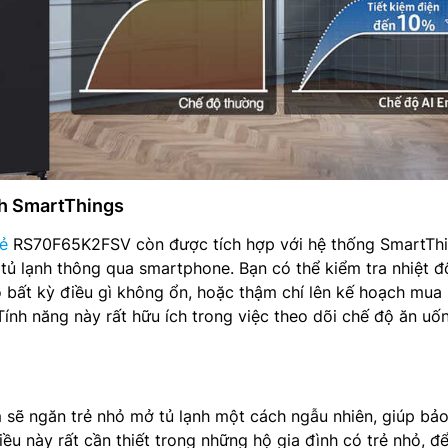
h SmartThings
ẻ
RS70F65K2FSV còn được tích hợp với hệ thống SmartThi
tủ lạnh thông qua smartphone. Bạn có thể kiểm tra nhiệt đ
 bất kỳ điều gì không ổn, hoặc thậm chí lên kế hoạch mua
ính năng này rất hữu ích trong việc theo dõi chế độ ăn uố
 sẽ ngăn trẻ nhỏ mở tủ lạnh một cách ngẫu nhiên, giúp bả
ều này rất cần thiết trong những hộ gia đình có trẻ nhỏ, đ