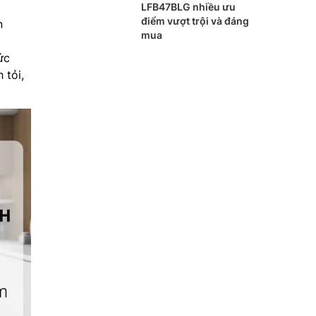
LFB47BLG nhiều ưu
điểm vượt trội và đáng
n
mua
ức
 tỏi,