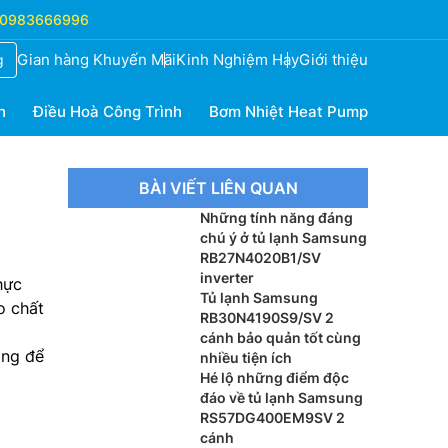
0983666996
Gian hàng Khuyến Mãi
Kinh Nghiệm Hay
Giới thiệu
g
h
Điều Hoà Công Trình
Bơm Nhiệt Heat Pump
BÀI VIẾT LIÊN QUAN
Những tính năng đáng
chú ý ở tủ lạnh Samsung
RB27N4020B1/SV
inverter
hực
Tủ lạnh Samsung
o chất
RB30N4190S9/SV 2
cánh bảo quản tốt cùng
áng để
nhiều tiện ích
Hé lộ những điểm độc
đáo về tủ lạnh Samsung
RS57DG400EM9SV 2
cánh