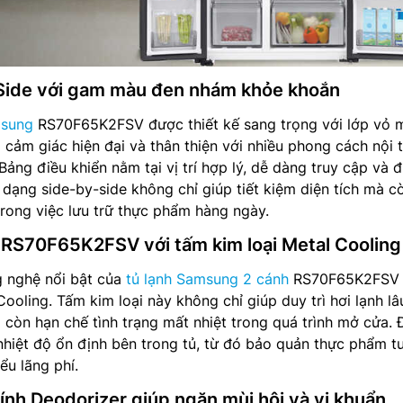
 Side với gam màu đen nhám khỏe khoắn
msung
RS70F65K2FSV được thiết kế sang trọng với lớp vỏ 
 cảm giác hiện đại và thân thiện với nhiều phong cách nội 
ảng điều khiển nằm tại vị trí hợp lý, dễ dàng truy cập và đ
h dạng side-by-side không chỉ giúp tiết kiệm diện tích mà c
 trong việc lưu trữ thực phẩm hàng ngày.
RS70F65K2FSV với tấm kim loại Metal Cooling
 nghệ nổi bật của
tủ lạnh Samsung 2 cánh
RS70F65K2FSV 
Cooling. Tấm kim loại này không chỉ giúp duy trì hơi lạnh l
 còn hạn chế tình trạng mất nhiệt trong quá trình mở cửa. 
nhiệt độ ổn định bên trong tủ, từ đó bảo quản thực phẩm t
ểu lãng phí.
tính Deodorizer giúp ngăn mùi hôi và vi khuẩn