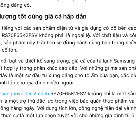
hông đáng có.
lượng tốt cùng giá cả hấp dẫn
 tiếng với các sản phẩm điện tử và gia dụng có độ bền ca
r
RS70F65K2FSV không phải là ngoại lệ. Với chất liệu và c
ại, sản phẩm này hứa hẹn sẽ đồng hành cùng bạn trong nhi
 cố lớn.
 nổi bật và thiết kế sang trọng, giá cả của tủ lạnh Samsung
 hợp lý trong phân khúc cao cấp. Với những gì mà sản p
 đây là một sự đầu tư xứng đáng cho tổ ấm của bạn, đặc biệ
ạnh lớn cho gia đình nhiều người.
msung inverter 2 cánh
RS70F65K2FSV không chỉ là một sản
 là một trợ thủ đắc lực trong việc bảo quản thực phẩm và
ống hàng ngày. Với dung tích lớn, công nghệ hiện đại và nh
y thực sự là một lựa chọn tuyệt vời cho những gia đình từ 5