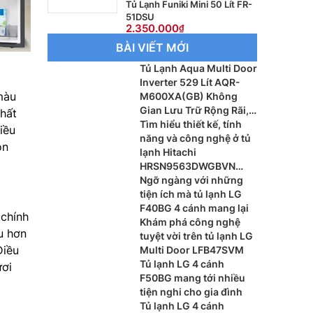
Tủ Lạnh Funiki Mini 50 Lít FR-
51DSU
2.350.000
BÀI VIẾT MỚI
Tủ Lạnh Aqua Multi Door
Inverter 529 Lít AQR-
màu
M600XA(GB) Không
Gian Lưu Trữ Rộng Rãi,
thất
Tiết Kiệm Điện Hiệu Quả
Tìm hiểu thiết kế, tính
iều
năng và công nghệ ở tủ
òn
lạnh Hitachi
HRSN9563DWGBVN
inverter
Ngỡ ngàng với những
tiện ích mà tủ lạnh LG
F40BG 4 cánh mang lại
chính
Khám phá công nghệ
âu hơn
tuyệt vời trên tủ lạnh LG
Điều
Multi Door LFB47SVM
Tủ lạnh LG 4 cánh
ươi
F50BG mang tới nhiều
tiện nghi cho gia đình
Tủ lạnh LG 4 cánh