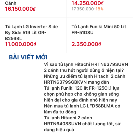
14.250.000
Cánh
16.150.000
17.350.000
-18%
Tủ Lạnh LG Inverter Side
Tủ Lạnh Funiki Mini 50 Lít
By Side 519 Lít GR-
FR-51DSU
B256BL
11.000.000
2.350.000
BÀI VIẾT MỚI
Vì sao tủ lạnh Hitachi HRTN6379SUVN
2 cánh thu hút người dùng ở hiện tại?
Những ưu điểm tủ lạnh Hitachi 2 cánh
HRTN6379SGBKVN mang đến
Tủ lạnh Funiki 120 lít FR-125CI.1 lựa
chọn phù hợp cho không gian sống
hiện đại cho gia đình nhỏ hiện nay
Nên mua tủ lạnh LG LFD58BLMA có
làm đá tự động
Tủ lạnh Hitachi 2 cánh
HRTN6408SUVN chất lượng tốt, sử
dụng hiệu quả