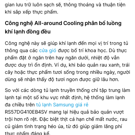
gian lưu trữ luôn sạch sẽ, thông thoáng và thuận tiện
khi sắp xếp thực phẩm.
Công nghệ All-around Cooling phân bổ luồng
khí lạnh đồng đều
Công nghệ này sẽ giúp khí lạnh đến mọi vị trí trong tủ
thông qua các
cửa gió
được bố trí khoa học. Dù thực
phẩm đặt ở ngăn trên hay ngăn dưới, nhiệt độ vẫn
được duy trì ổn định. Ví dụ, khi bảo quản rau xanh, trái
cây hoặc thực phẩm tươi sống trong nhiều ngày, người
dùng sẽ nhận thấy độ tươi ngon được giữ lâu hơn.
So với các dòng tủ lạnh truyền thống chỉ tập trung làm
lạnh tại một số khu vực nhất định, hệ thống làm lạnh
đa chiều trên
tủ lạnh Samsung giá rẻ
RS57DG410EB4SV mang lại hiệu quả bảo quản vượt
trội hơn rõ rệt. Đặc biệt thịt cá hạn chế mất nước, rau
củ giảm tình trạng héo úa, từ đó giúp giảm lãng phí
thực phẩm đáng kể.