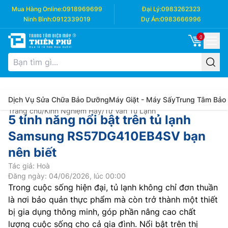
Mua Hàng Online:
0918969699
Đại Lý:
0983262323
Ninh Bình:
0912339019
Dự Án:
0983666996
0
Dịch Vụ Sửa Chữa Bảo Dưỡng
Máy Giặt - Máy Sấy
Trung Tâm Bảo
Trang chủ
/
Kinh Nghiệm Hay
/
Tư Vấn Tủ Lạnh
5 tính năng nổi bật trên tủ lạnh
Samsung RS57DG410EB4SV bạn
nên biết
Tác giả: Hoà
Đăng ngày: 04/06/2026, lúc 00:00
Trong cuộc sống hiện đại, tủ lạnh không chỉ đơn thuần
là nơi bảo quản thực phẩm mà còn trở thành một thiết
bị gia dụng thông minh, góp phần nâng cao chất
lượng cuộc sống cho cả gia đình. Nổi bật trên thị