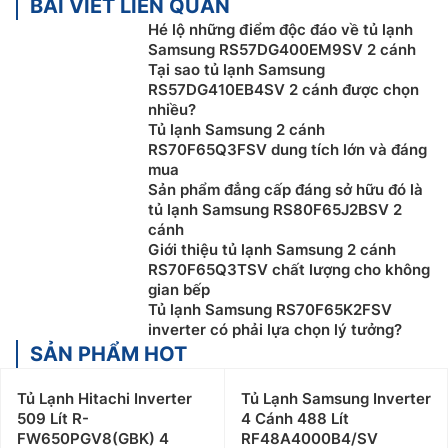
BÀI VIẾT LIÊN QUAN
Hé lộ những điểm độc đáo về tủ lạnh
Samsung RS57DG400EM9SV 2 cánh
Tại sao tủ lạnh Samsung
RS57DG410EB4SV 2 cánh được chọn
nhiều?
Tủ lạnh Samsung 2 cánh
RS70F65Q3FSV dung tích lớn và đáng
mua
Sản phẩm đẳng cấp đáng sở hữu đó là
tủ lạnh Samsung RS80F65J2BSV 2
cánh
Giới thiệu tủ lạnh Samsung 2 cánh
RS70F65Q3TSV chất lượng cho không
gian bếp
Tủ lạnh Samsung RS70F65K2FSV
inverter có phải lựa chọn lý tưởng?
SẢN PHẨM HOT
Tủ Lạnh Hitachi Inverter
Tủ Lạnh Samsung Inverter
509 Lít R-
4 Cánh 488 Lít
FW650PGV8(GBK) 4
RF48A4000B4/SV