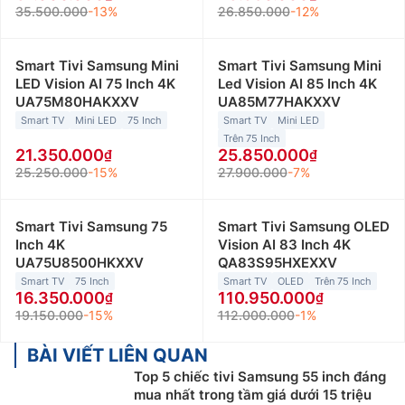
35.500.000
-13%
26.850.000
-12%
Smart Tivi Samsung Mini
Smart Tivi Samsung Mini
LED Vision AI 75 Inch 4K
Led Vision AI 85 Inch 4K
UA75M80HAKXXV
UA85M77HAKXXV
Smart TV
Mini LED
75 Inch
Smart TV
Mini LED
Trên 75 Inch
21.350.000
25.850.000
25.250.000
-15%
27.900.000
-7%
Smart Tivi Samsung 75
Smart Tivi Samsung OLED
Inch 4K
Vision AI 83 Inch 4K
UA75U8500HKXXV
QA83S95HXEXXV
Smart TV
75 Inch
Smart TV
OLED
Trên 75 Inch
16.350.000
110.950.000
19.150.000
-15%
112.000.000
-1%
BÀI VIẾT LIÊN QUAN
Top 5 chiếc tivi Samsung 55 inch đáng
mua nhất trong tầm giá dưới 15 triệu