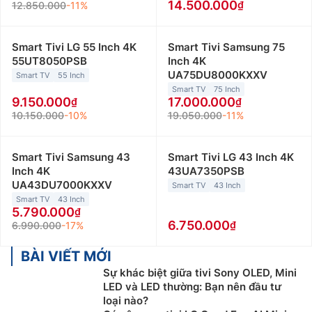
14.500.000
12.850.000
-11%
Smart Tivi LG 55 Inch 4K
Smart Tivi Samsung 75
55UT8050PSB
Inch 4K
UA75DU8000KXXV
Smart TV
55 Inch
Smart TV
75 Inch
9.150.000
17.000.000
10.150.000
-10%
19.050.000
-11%
Smart Tivi Samsung 43
Smart Tivi LG 43 Inch 4K
Inch 4K
43UA7350PSB
UA43DU7000KXXV
Smart TV
43 Inch
Smart TV
43 Inch
5.790.000
6.750.000
6.990.000
-17%
BÀI VIẾT MỚI
Sự khác biệt giữa tivi Sony OLED, Mini
LED và LED thường: Bạn nên đầu tư
loại nào?