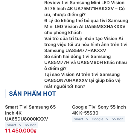
Review tivi Samsung Mini LED Vision
AI 75 Inch 4K UA75M71HAKXXV – Có
ưu, nhược điểm gì?
6 Lý do không thể bỏ qua tivi Samsung
Mini LED Vision AI UA55M8XHAKXXV
cho phòng khách
Vai trò của trí tuệ nhân tạo Vision Ai
trong việc tối ưu hóa hình ảnh trên tivi
Samsung UA85M77HAKXXV
So sánh hai dòng tivi Samsung
UA85M77H và UA85M80H khác nhau
ở điểm gì?
Tại sao Vision AI trên tivi Samsung
QA85QN70HAKXXV lại giúp bảo vệ
mắt người tốt hơn?
SẢN PHẨM HOT
Smart Tivi Samsung 65
Google Tivi Sony 55 Inch
Inch 4K
4K K-55S30
UA65DU8000KXXV
Smart TV
Google TV
55 Inch
Smart TV
65 Inch
11.450.000