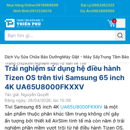
Mua Hàng Online:
0918969699
Đại Lý:
0983262323
Ninh Bình:
0912339019
Dự Án:
0983666996
0
Dịch Vụ Sửa Chữa Bảo Dưỡng
Máy Giặt - Máy Sấy
Trung Tâm Bảo
Trang chủ
/
Kinh Nghiệm Hay
/
Tư Vấn về Tivi
Trải nghiệm sử dụng hệ điều hành
Tizen OS trên tivi Samsung 65 inch
4K UA65U8000FKXXV
Tác giả: Nguyễn Quyết
Đăng ngày: 28/04/2026, lúc 15:39
Tivi Samsung 65 inch 4K
UA65U8000FKXXV
là một
sản phẩm thuộc phân khúc tầm trung không chỉ gây
ấn tượng bởi thiết kế AirSlim tinh tế mà còn nằm ở trải
nghiệm phần mềm vượt trội từ hệ điều hành Tizen OS.