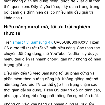
một không gian nội dung riêng, được đề xuất dựa trên
thói quen xem. Đây là yếu tố cực kỳ quan trọng trong
bối cảnh gia đình hiện đại có nhiều nhu cầu giải trí
khác nhau.
Hiệu năng mượt mà, tối ưu trải nghiệm
thực tế
Trên
smart tivi Samsung 4K
UA65U8000FKXXV, Tizen
OS được tối ưu rất tốt về mặt hiệu năng. Các thao tác
chuyển đổi ứng dụng, mở YouTube, Netflix hay duyệt
menu đều diễn ra nhanh chóng, gần như không có hiện
tượng giật lag.
Điều này đến từ việc Samsung tối ưu phần cứng và
phần mềm theo hướng đồng bộ. Không giống một số
nền tảng Android TV có thể gặp tình trạng chậm sau
thời gian dài sử dụng, Tizen OS duy trì độ ổn định cao,
phù hợp với người dùng phổ thông lẫn người lớn tuổi.
Không chỉ vậy, khả năng đa nhiệm cũng là ưu điểm