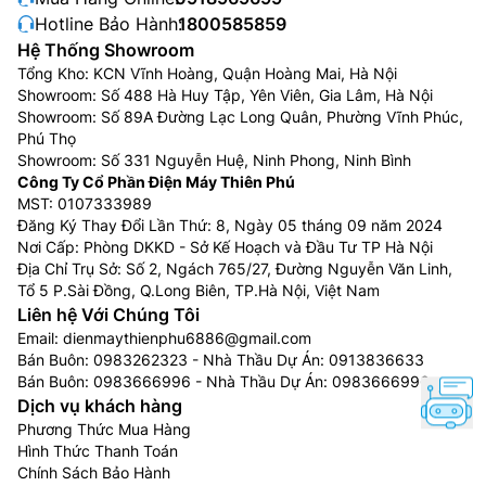
Hotline Bảo Hành:
1800585859
Hệ Thống Showroom
Tổng Kho: KCN Vĩnh Hoàng, Quận Hoàng Mai, Hà Nội
Showroom: Số 488 Hà Huy Tập, Yên Viên, Gia Lâm, Hà Nội
Showroom: Số 89A Đường Lạc Long Quân, Phường Vĩnh Phúc,
Phú Thọ
Showroom: Số 331 Nguyễn Huệ, Ninh Phong, Ninh Bình
Công Ty Cổ Phần Điện Máy Thiên Phú
MST: 0107333989
Đăng Ký Thay Đổi Lần Thứ: 8, Ngày 05 tháng 09 năm 2024
Nơi Cấp: Phòng DKKD - Sở Kế Hoạch và Đầu Tư TP Hà Nội
Địa Chỉ Trụ Sở: Số 2, Ngách 765/27, Đường Nguyễn Văn Linh,
Tổ 5 P.Sài Đồng, Q.Long Biên, TP.Hà Nội, Việt Nam
Liên hệ Với Chúng Tôi
Email:
dienmaythienphu6886@gmail.com
Bán Buôn:
0983262323
- Nhà Thầu Dự Án:
0913836633
Bán Buôn:
0983666996
- Nhà Thầu Dự Án:
0983666996
Dịch vụ khách hàng
Phương Thức Mua Hàng
Hình Thức Thanh Toán
Chính Sách Bảo Hành