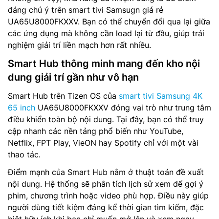
đáng chú ý trên smart tivi Samsugn giá rẻ
UA65U8000FKXXV. Bạn có thể chuyển đổi qua lại giữa
các ứng dụng mà không cần load lại từ đầu, giúp trải
nghiệm giải trí liền mạch hơn rất nhiều.
Smart Hub thông minh mang đến kho nội
dung giải trí gần như vô hạn
Smart Hub trên Tizen OS của
smart tivi Samsung 4K
65 inch
UA65U8000FKXXV đóng vai trò như trung tâm
điều khiển toàn bộ nội dung. Tại đây, bạn có thể truy
cập nhanh các nền tảng phổ biến như YouTube,
Netflix, FPT Play, VieON hay Spotify chỉ với một vài
thao tác.
Điểm mạnh của Smart Hub nằm ở thuật toán đề xuất
nội dung. Hệ thống sẽ phân tích lịch sử xem để gợi ý
phim, chương trình hoặc video phù hợp. Điều này giúp
người dùng tiết kiệm đáng kể thời gian tìm kiếm, đặc