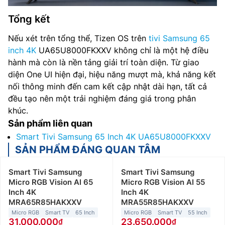
Tổng kết
Nếu xét trên tổng thể, Tizen OS trên
tivi Samsung 65
inch 4K
UA65U8000FKXXV không chỉ là một hệ điều
hành mà còn là nền tảng giải trí toàn diện. Từ giao
diện One UI hiện đại, hiệu năng mượt mà, khả năng kết
nối thông minh đến cam kết cập nhật dài hạn, tất cả
đều tạo nên một trải nghiệm đáng giá trong phân
khúc.
Sản phẩm liên quan
Smart Tivi Samsung 65 Inch 4K UA65U8000FKXXV
SẢN PHẨM ĐÁNG QUAN TÂM
Smart Tivi Samsung
Smart Tivi Samsung
Micro RGB Vision AI 65
Micro RGB Vision AI 55
Inch 4K
Inch 4K
MRA65R85HAKXXV
MRA55R85HAKXXV
Micro RGB
Smart TV
65 Inch
Micro RGB
Smart TV
55 Inch
31.000.000
23.650.000