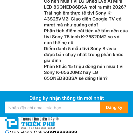
Có nên mua tivi LG Qned Evo AI Mini
LED 86QNED86BSA mới ra mắt 2026?
Trải nghiệm thực tế tivi Sony K-
43S25VM2: Giao diện Google TV có
mượt mà như quảng cáo?
Phân tích điểm cải tiến về tấm nền của
tivi Sony 75 inch K-75S20M2 so với
các thế hệ cũ
Điểm danh 5 mẫu tivi Sony Bravia
được bán chạy nhất trong phân khúc
gia đình
Phân khúc 15 triệu đồng nên mua tivi
Sony K-65S20M2 hay LG
65QNED80BSA sẽ đáng tiền?
Đăng ký nhận thông tin mới nhất
Đăng ký
Mua Hàng Online:
0918969699