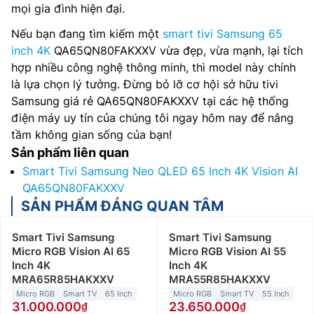
mọi gia đình hiện đại.
Nếu bạn đang tìm kiếm một
smart tivi Samsung 65
inch 4K
QA65QN80FAKXXV vừa đẹp, vừa mạnh, lại tích
hợp nhiều công nghệ thông minh, thì model này chính
là lựa chọn lý tưởng. Đừng bỏ lỡ cơ hội sở hữu tivi
Samsung giá rẻ QA65QN80FAKXXV tại các hệ thống
điện máy uy tín của chúng tôi ngay hôm nay để nâng
tầm không gian sống của bạn!
Sản phẩm liên quan
Smart Tivi Samsung Neo QLED 65 Inch 4K Vision AI
QA65QN80FAKXXV
SẢN PHẨM ĐÁNG QUAN TÂM
Smart Tivi Samsung
Smart Tivi Samsung
Micro RGB Vision AI 65
Micro RGB Vision AI 55
Inch 4K
Inch 4K
MRA65R85HAKXXV
MRA55R85HAKXXV
Micro RGB
Smart TV
65 Inch
Micro RGB
Smart TV
55 Inch
31.000.000
23.650.000