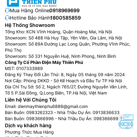
Mua Hàng Online:
0918969699
Hotline Bảo Hành:
1800585859
Hệ Thống Showroom
Tổng Kho: KCN Vĩnh Hoàng, Quận Hoàng Mai, Hà Nội
Showroom: Số 488 Hà Huy Tập, Yên Viên, Gia Lâm, Hà Nội
Showroom: Số 89A Đường Lạc Long Quân, Phường Vĩnh Phúc,
Phú Thọ
Showroom: Số 331 Nguyễn Huệ, Ninh Phong, Ninh Bình
Công Ty Cổ Phần Điện Máy Thiên Phú
MST: 0107333989
Đăng Ký Thay Đổi Lần Thứ: 8, Ngày 05 tháng 09 năm 2024
Nơi Cấp: Phòng DKKD - Sở Kế Hoạch và Đầu Tư TP Hà Nội
Địa Chỉ Trụ Sở: Số 2, Ngách 765/27, Đường Nguyễn Văn Linh,
Tổ 5 P.Sài Đồng, Q.Long Biên, TP.Hà Nội, Việt Nam
Liên hệ Với Chúng Tôi
Email:
dienmaythienphu6886@gmail.com
Bán Buôn:
0983262323
- Nhà Thầu Dự Án:
0913836633
Bán Buôn:
0983666996
- Nhà Thầu Dự Án:
0983666996
Dịch vụ khách hàng
Phương Thức Mua Hàng