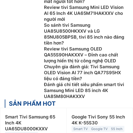
mắt người tốt hơn?
Review tivi Samsung Mini LED Vision
AI 65 Inch 4K UA65M71HAKXXV cho
người mới
So sánh tivi Samsung
UA85U8500HKXXV và LG
85NU805BPSB, tivi 85 inch nào đáng
tiền hơn?
Review tivi Samsung OLED
QA55S90HAKXXV – Đỉnh cao chất
lượng hiển thị từ công nghệ OLED
Chuyên gia đánh giá: Tivi Samsung
OLED Vision AI 77 inch QA77S95HX
liệu có đáng tiền?
Đánh giá chi tiết siêu phẩm smart tivi
Samsung Mini LED 85 inch 4K
UA85M80HAKXXV
SẢN PHẨM HOT
Smart Tivi Samsung 65
Google Tivi Sony 55 Inch
Inch 4K
4K K-55S30
UA65DU8000KXXV
Smart TV
Google TV
55 Inch