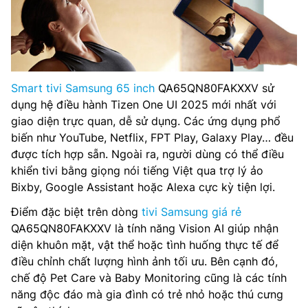
Smart tivi Samsung 65 inch
QA65QN80FAKXXV sử
dụng hệ điều hành Tizen One UI 2025 mới nhất với
giao diện trực quan, dễ sử dụng. Các ứng dụng phổ
biến như YouTube, Netflix, FPT Play, Galaxy Play… đều
được tích hợp sẵn. Ngoài ra, người dùng có thể điều
khiển tivi bằng giọng nói tiếng Việt qua trợ lý ảo
Bixby, Google Assistant hoặc Alexa cực kỳ tiện lợi.
Điểm đặc biệt trên dòng
tivi Samsung giá rẻ
QA65QN80FAKXXV là tính năng Vision AI giúp nhận
diện khuôn mặt, vật thể hoặc tình huống thực tế để
điều chỉnh chất lượng hình ảnh tối ưu. Bên cạnh đó,
chế độ Pet Care và Baby Monitoring cũng là các tính
năng độc đáo mà gia đình có trẻ nhỏ hoặc thú cưng