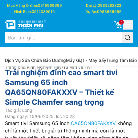
Mua Hàng Online:
0918969699
Đại Lý:
0983262323
Ninh Bình:
0912339019
Dự Án:
0983666996
0
Dịch Vụ Sửa Chữa Bảo Dưỡng
Máy Giặt - Máy Sấy
Trung Tâm Bảo
Trang chủ
/
Kinh Nghiệm Hay
/
Tư Vấn về Tivi
Trải nghiệm đỉnh cao smart tivi
Samsung 65 inch
QA65QN80FAKXXV – Thiết kế
Simple Chamfer sang trọng
Tác giả: Long
Đăng ngày: 15/06/2025, lúc 20:23
Smart tivi Samsung 65 inch
QA65QN80FAKXXV
không
chỉ là một thiết bị giải trí thông minh mà còn là một