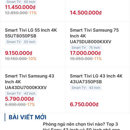
Smart TV
65 Inch
11.450.000
14.500.000
12.850.000
-11%
Smart Tivi LG 55 Inch 4K
Smart Tivi Samsung 75
55UT8050PSB
Inch 4K
UA75DU8000KXXV
Smart TV
55 Inch
Smart TV
75 Inch
9.150.000
17.000.000
10.150.000
-10%
19.050.000
-11%
Smart Tivi Samsung 43
Smart Tivi LG 43 Inch 4K
Inch 4K
43UA7350PSB
UA43DU7000KXXV
Smart TV
43 Inch
Smart TV
43 Inch
5.790.000
6.750.000
6.990.000
-17%
BÀI VIẾT MỚI
Phòng ngủ nên chọn tivi nào? Top 3
tivi Sony 43 inch và 50 inch nhỏ gọn,