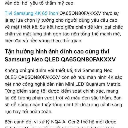
vẫn đòi hỏi yếu tố thẩm mỹ cao.
Tivi Samsung 4K 65 inch
QA65QN80FAKXXV thực sự
là sự lựa chọn lý tưởng cho người dùng yêu cầu cao
về mặt thiết kế. Sự kết hợp giữa chân đế kim loại chắc
chắn và mặt lưng tinh gọn tạo nên tổng thể mạnh mẽ,
hiện đại và bền vững theo thời gian.
Tận hưởng hình ảnh đỉnh cao cùng tivi
Samsung Neo QLED QA65QN80FAKXXV
Không chỉ ghi điểm với thiết kế, tivi Samsung Neo
QLED QA65QN80FAKXXV còn sở hữu màn hình 4K sắc
nét nhờ công nghệ đèn nền Mini LED Quantum Matrix.
Từng điểm sáng tối được kiểm soát chính xác, mang
lại độ tương phản vượt trội và màu đen sâu thẳm. Bạn
sẽ dễ dàng nhận thấy từng chi tiết dù trong cảnh sáng
rực hay tối hoàn toàn.
Bên cạnh đó, vi xử lý NQ4 AI Gen2 thế hệ mới được