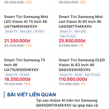
35.500.000
-13%
26.850.000
-12%
Smart Tivi Samsung Mini
Smart Tivi Samsung Mini
LED Vision AI 75 Inch 4K
Led Vision AI 85 Inch 4K
UA75M80HAKXXV
UA85M77HAKXXV
Smart TV
Mini LED
75 Inch
Smart TV
Mini LED
Trên 75 Inch
21.350.000
25.850.000
25.250.000
-15%
27.900.000
-7%
Smart Tivi Samsung 75
Smart Tivi Samsung OLED
Inch 4K
Vision AI 83 Inch 4K
UA75U8500HKXXV
QA83S95HXEXXV
Smart TV
75 Inch
Smart TV
OLED
Trên 75 Inch
16.350.000
110.950.000
19.150.000
-15%
112.000.000
-1%
BÀI VIẾT LIÊN QUAN
Tại sao Vision AI trên tivi Samsung
QA85QN70HAKXXV lại giúp bảo vệ