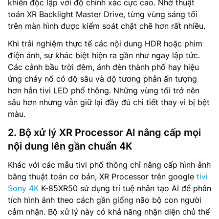
khiển độc lập với độ chính xác cực cao. Nhờ thuật
toán XR Backlight Master Drive, từng vùng sáng tối
trên màn hình được kiểm soát chặt chẽ hơn rất nhiều.
Khi trải nghiệm thực tế các nội dung HDR hoặc phim
điện ảnh, sự khác biệt hiện ra gần như ngay lập tức.
Các cảnh bầu trời đêm, ánh đèn thành phố hay hiệu
ứng cháy nổ có độ sâu và độ tương phản ấn tượng
hơn hẳn tivi LED phổ thông. Những vùng tối trở nên
sâu hơn nhưng vẫn giữ lại đầy đủ chi tiết thay vì bị bệt
màu.
2. Bộ xử lý XR Processor AI nâng cấp mọi
nội dung lên gần chuẩn 4K
Khác với các mẫu tivi phổ thông chỉ nâng cấp hình ảnh
bằng thuật toán cơ bản, XR Processor trên google
tivi
Sony 4K
K-85XR50 sử dụng trí tuệ nhân tạo AI để phân
tích hình ảnh theo cách gần giống não bộ con người
cảm nhận. Bộ xử lý này có khả năng nhận diện chủ thể