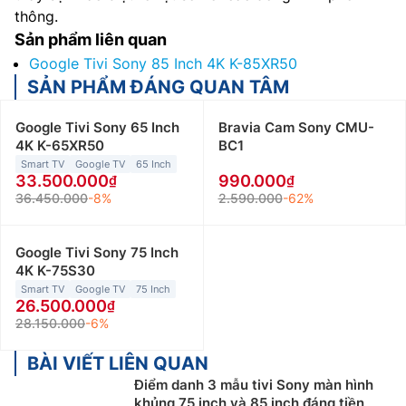
thông.
Sản phẩm liên quan
Google Tivi Sony 85 Inch 4K K-85XR50
SẢN PHẨM ĐÁNG QUAN TÂM
Google Tivi Sony 65 Inch
Bravia Cam Sony CMU-
4K K-65XR50
BC1
Smart TV
Google TV
65 Inch
33.500.000
990.000
36.450.000
-8%
2.590.000
-62%
Google Tivi Sony 75 Inch
4K K-75S30
Smart TV
Google TV
75 Inch
26.500.000
28.150.000
-6%
BÀI VIẾT LIÊN QUAN
Điểm danh 3 mẫu tivi Sony màn hình
khủng 75 inch và 85 inch đáng tiền