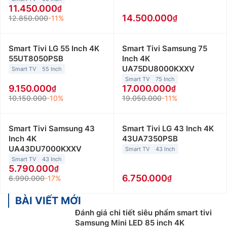
11.450.000
14.500.000
12.850.000
-11%
Smart Tivi LG 55 Inch 4K
Smart Tivi Samsung 75
55UT8050PSB
Inch 4K
UA75DU8000KXXV
Smart TV
55 Inch
Smart TV
75 Inch
9.150.000
17.000.000
10.150.000
-10%
19.050.000
-11%
Smart Tivi Samsung 43
Smart Tivi LG 43 Inch 4K
Inch 4K
43UA7350PSB
UA43DU7000KXXV
Smart TV
43 Inch
Smart TV
43 Inch
5.790.000
6.750.000
6.990.000
-17%
BÀI VIẾT MỚI
Đánh giá chi tiết siêu phẩm smart tivi
Samsung Mini LED 85 inch 4K