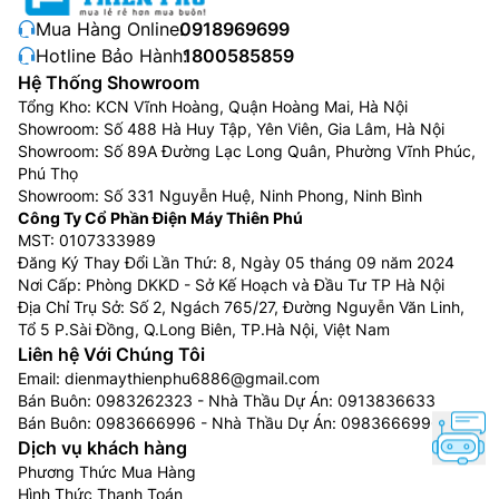
Mua Hàng Online:
0918969699
Hotline Bảo Hành:
1800585859
Hệ Thống Showroom
Tổng Kho: KCN Vĩnh Hoàng, Quận Hoàng Mai, Hà Nội
Showroom: Số 488 Hà Huy Tập, Yên Viên, Gia Lâm, Hà Nội
Showroom: Số 89A Đường Lạc Long Quân, Phường Vĩnh Phúc,
Phú Thọ
Showroom: Số 331 Nguyễn Huệ, Ninh Phong, Ninh Bình
Công Ty Cổ Phần Điện Máy Thiên Phú
MST: 0107333989
Đăng Ký Thay Đổi Lần Thứ: 8, Ngày 05 tháng 09 năm 2024
Nơi Cấp: Phòng DKKD - Sở Kế Hoạch và Đầu Tư TP Hà Nội
Địa Chỉ Trụ Sở: Số 2, Ngách 765/27, Đường Nguyễn Văn Linh,
Tổ 5 P.Sài Đồng, Q.Long Biên, TP.Hà Nội, Việt Nam
Liên hệ Với Chúng Tôi
Email:
dienmaythienphu6886@gmail.com
Bán Buôn:
0983262323
- Nhà Thầu Dự Án:
0913836633
Bán Buôn:
0983666996
- Nhà Thầu Dự Án:
0983666996
Dịch vụ khách hàng
Phương Thức Mua Hàng
Hình Thức Thanh Toán