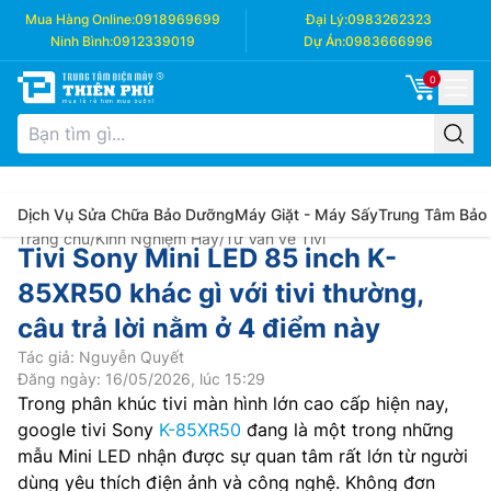
Mua Hàng Online:
0918969699
Đại Lý:
0983262323
Ninh Bình:
0912339019
Dự Án:
0983666996
0
Dịch Vụ Sửa Chữa Bảo Dưỡng
Máy Giặt - Máy Sấy
Trung Tâm Bảo
Trang chủ
/
Kinh Nghiệm Hay
/
Tư Vấn về Tivi
Tivi Sony Mini LED 85 inch K-
85XR50 khác gì với tivi thường,
câu trả lời nằm ở 4 điểm này
Tác giả: Nguyễn Quyết
Đăng ngày: 16/05/2026, lúc 15:29
Trong phân khúc tivi màn hình lớn cao cấp hiện nay,
google tivi Sony
K-85XR50
đang là một trong những
mẫu Mini LED nhận được sự quan tâm rất lớn từ người
dùng yêu thích điện ảnh và công nghệ. Không đơn