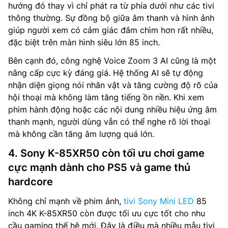
hướng đó thay vì chỉ phát ra từ phía dưới như các tivi
thông thường. Sự đồng bộ giữa âm thanh và hình ảnh
giúp người xem có cảm giác đắm chìm hơn rất nhiều,
đặc biệt trên màn hình siêu lớn 85 inch.
Bên cạnh đó, công nghệ Voice Zoom 3 AI cũng là một
nâng cấp cực kỳ đáng giá. Hệ thống AI sẽ tự động
nhận diện giọng nói nhân vật và tăng cường độ rõ của
hội thoại mà không làm tăng tiếng ồn nền. Khi xem
phim hành động hoặc các nội dung nhiều hiệu ứng âm
thanh mạnh, người dùng vẫn có thể nghe rõ lời thoại
mà không cần tăng âm lượng quá lớn.
4. Sony K-85XR50 còn tối ưu chơi game
cực mạnh dành cho PS5 và game thủ
hardcore
Không chỉ mạnh về phim ảnh,
tivi Sony Mini LED
85
inch 4K K-85XR50 còn được tối ưu cực tốt cho nhu
cầu gaming thế hệ mới. Đây là điều mà nhiều mẫu tivi