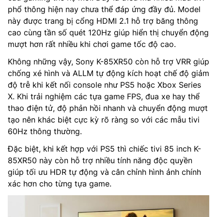
phổ thông hiện nay chưa thể đáp ứng đầy đủ. Model
này được trang bị cổng HDMI 2.1 hỗ trợ băng thông
cao cùng tần số quét 120Hz giúp hiển thị chuyển động
mượt hơn rất nhiều khi chơi game tốc độ cao.
Không những vậy, Sony K-85XR50 còn hỗ trợ VRR giúp
chống xé hình và ALLM tự động kích hoạt chế độ giảm
độ trễ khi kết nối console như PS5 hoặc Xbox Series
X. Khi trải nghiệm các tựa game FPS, đua xe hay thể
thao điện tử, độ phản hồi nhanh và chuyển động mượt
tạo nên khác biệt cực kỳ rõ ràng so với các mẫu tivi
60Hz thông thường.
Đặc biệt, khi kết hợp với PS5 thì chiếc tivi 85 inch K-
85XR50 này còn hỗ trợ nhiều tính năng độc quyền
giúp tối ưu HDR tự động và cân chỉnh hình ảnh chính
xác hơn cho từng tựa game.