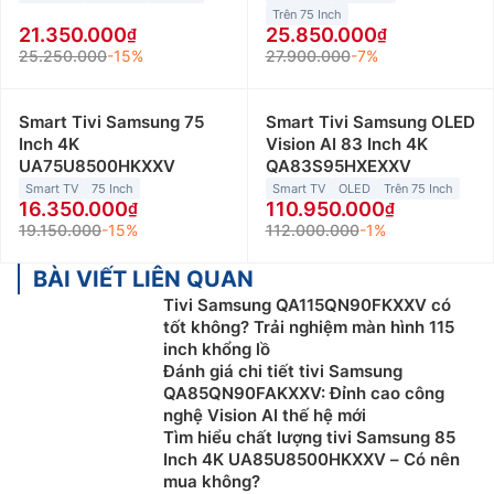
Trên 75 Inch
21.350.000
25.850.000
25.250.000
-15%
27.900.000
-7%
Smart Tivi Samsung 75
Smart Tivi Samsung OLED
Inch 4K
Vision AI 83 Inch 4K
UA75U8500HKXXV
QA83S95HXEXXV
Smart TV
75 Inch
Smart TV
OLED
Trên 75 Inch
16.350.000
110.950.000
19.150.000
-15%
112.000.000
-1%
BÀI VIẾT LIÊN QUAN
Tivi Samsung QA115QN90FKXXV có
tốt không? Trải nghiệm màn hình 115
inch khổng lồ
Đánh giá chi tiết tivi Samsung
QA85QN90FAKXXV: Đỉnh cao công
nghệ Vision AI thế hệ mới
Tìm hiểu chất lượng tivi Samsung 85
Inch 4K UA85U8500HKXXV – Có nên
mua không?