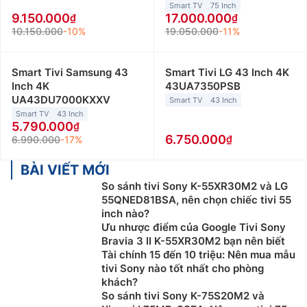
Smart TV
75 Inch
9.150.000
17.000.000
10.150.000
-10%
19.050.000
-11%
Smart Tivi Samsung 43
Smart Tivi LG 43 Inch 4K
Inch 4K
43UA7350PSB
UA43DU7000KXXV
Smart TV
43 Inch
Smart TV
43 Inch
5.790.000
6.750.000
6.990.000
-17%
BÀI VIẾT MỚI
So sánh tivi Sony K-55XR30M2 và LG
55QNED81BSA, nên chọn chiếc tivi 55
inch nào?
Ưu nhược điểm của Google Tivi Sony
Bravia 3 II K-55XR30M2 bạn nên biết
Tài chính 15 đến 10 triệu: Nên mua mẫu
tivi Sony nào tốt nhất cho phòng
khách?
So sánh tivi Sony K-75S20M2 và