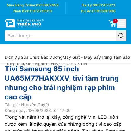
Mua Hàng Online:
0918969699
Đại Lý:
0983262323
Ninh Bình:
0912339019
Dự Án:
0983666996
0
Dịch Vụ Sửa Chữa Bảo Dưỡng
Máy Giặt - Máy Sấy
Trung Tâm Bảo
Trang chủ
/
Kinh Nghiệm Hay
/
Tư Vấn về Tivi
Tivi Samsung 65 inch
UA65M77HAKXXV, tivi tầm trung
nhưng cho trải nghiệm rạp phim
cao cấp
Tác giả: Nguyễn Quyết
Đăng ngày: 13/06/2026, lúc 17:00
Trong vài năm trở lại đây, công nghệ Mini LED luôn
được xem là đặc quyền của những dòng tivi cao cấp