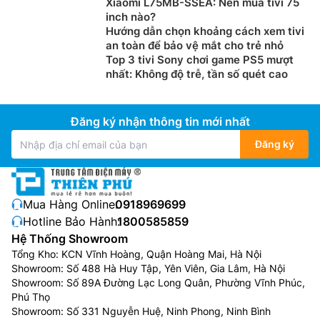
Xiaomi L75MB-SSEA: Nên mua tivi 75
inch nào?
Hướng dẫn chọn khoảng cách xem tivi
an toàn để bảo vệ mắt cho trẻ nhỏ
Top 3 tivi Sony chơi game PS5 mượt
nhất: Không độ trễ, tần số quét cao
Đăng ký nhận thông tin mới nhất
Đăng ký
Mua Hàng Online:
0918969699
Hotline Bảo Hành:
1800585859
Hệ Thống Showroom
Tổng Kho: KCN Vĩnh Hoàng, Quận Hoàng Mai, Hà Nội
Showroom: Số 488 Hà Huy Tập, Yên Viên, Gia Lâm, Hà Nội
Showroom: Số 89A Đường Lạc Long Quân, Phường Vĩnh Phúc,
Phú Thọ
Showroom: Số 331 Nguyễn Huệ, Ninh Phong, Ninh Bình