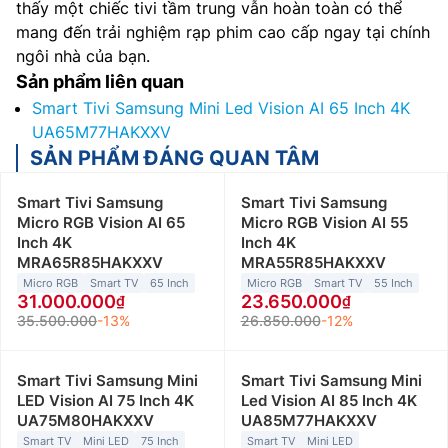
thấy một chiếc tivi tầm trung vẫn hoàn toàn có thể
mang đến trải nghiệm rạp phim cao cấp ngay tại chính
ngôi nhà của bạn.
Sản phẩm liên quan
Smart Tivi Samsung Mini Led Vision AI 65 Inch 4K
UA65M77HAKXXV
SẢN PHẨM ĐÁNG QUAN TÂM
Smart Tivi Samsung
Smart Tivi Samsung
Micro RGB Vision AI 65
Micro RGB Vision AI 55
Inch 4K
Inch 4K
MRA65R85HAKXXV
MRA55R85HAKXXV
Micro RGB
Smart TV
65 Inch
Micro RGB
Smart TV
55 Inch
31.000.000
23.650.000
35.500.000
-13%
26.850.000
-12%
Smart Tivi Samsung Mini
Smart Tivi Samsung Mini
LED Vision AI 75 Inch 4K
Led Vision AI 85 Inch 4K
UA75M80HAKXXV
UA85M77HAKXXV
Smart TV
Mini LED
75 Inch
Smart TV
Mini LED