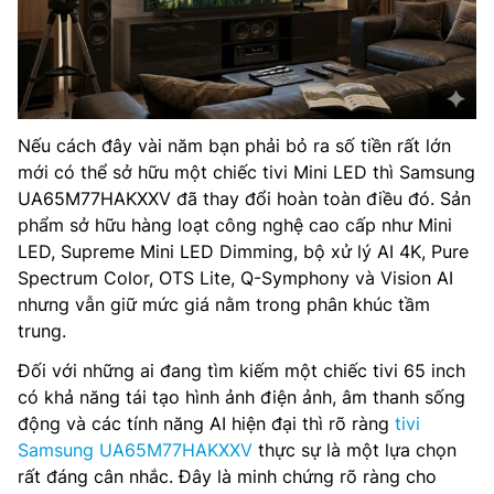
Nếu cách đây vài năm bạn phải bỏ ra số tiền rất lớn
mới có thể sở hữu một chiếc tivi Mini LED thì Samsung
UA65M77HAKXXV đã thay đổi hoàn toàn điều đó. Sản
phẩm sở hữu hàng loạt công nghệ cao cấp như Mini
LED, Supreme Mini LED Dimming, bộ xử lý AI 4K, Pure
Spectrum Color, OTS Lite, Q-Symphony và Vision AI
nhưng vẫn giữ mức giá nằm trong phân khúc tầm
trung.
Đối với những ai đang tìm kiếm một chiếc tivi 65 inch
có khả năng tái tạo hình ảnh điện ảnh, âm thanh sống
động và các tính năng AI hiện đại thì rõ ràng
tivi
Samsung UA65M77HAKXXV
thực sự là một lựa chọn
rất đáng cân nhắc. Đây là minh chứng rõ ràng cho