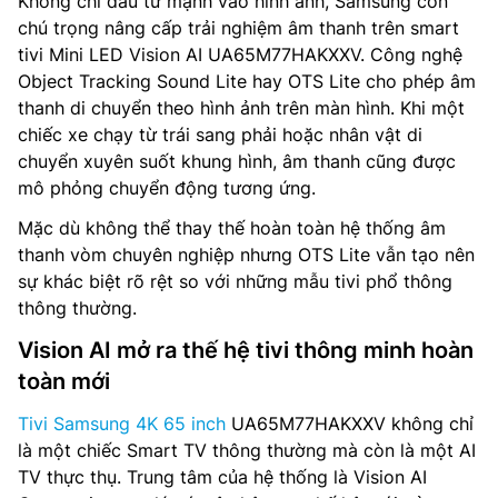
Không chỉ đầu tư mạnh vào hình ảnh, Samsung còn
chú trọng nâng cấp trải nghiệm âm thanh trên smart
tivi Mini LED Vision AI UA65M77HAKXXV. Công nghệ
Object Tracking Sound Lite hay OTS Lite cho phép âm
thanh di chuyển theo hình ảnh trên màn hình. Khi một
chiếc xe chạy từ trái sang phải hoặc nhân vật di
chuyển xuyên suốt khung hình, âm thanh cũng được
mô phỏng chuyển động tương ứng.
Mặc dù không thể thay thế hoàn toàn hệ thống âm
thanh vòm chuyên nghiệp nhưng OTS Lite vẫn tạo nên
sự khác biệt rõ rệt so với những mẫu tivi phổ thông
thông thường.
Vision AI mở ra thế hệ tivi thông minh hoàn
toàn mới
Tivi Samsung 4K 65 inch
UA65M77HAKXXV không chỉ
là một chiếc Smart TV thông thường mà còn là một AI
TV thực thụ. Trung tâm của hệ thống là Vision AI