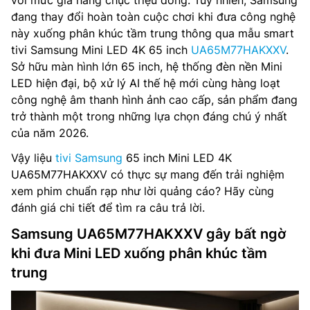
với mức giá hàng chục triệu đồng. Tuy nhiên, Samsung
đang thay đổi hoàn toàn cuộc chơi khi đưa công nghệ
này xuống phân khúc tầm trung thông qua mẫu smart
tivi Samsung Mini LED 4K 65 inch
UA65M77HAKXXV
.
Sở hữu màn hình lớn 65 inch, hệ thống đèn nền Mini
LED hiện đại, bộ xử lý AI thế hệ mới cùng hàng loạt
công nghệ âm thanh hình ảnh cao cấp, sản phẩm đang
trở thành một trong những lựa chọn đáng chú ý nhất
của năm 2026.
Vậy liệu
tivi Samsung
65 inch Mini LED 4K
UA65M77HAKXXV có thực sự mang đến trải nghiệm
xem phim chuẩn rạp như lời quảng cáo? Hãy cùng
đánh giá chi tiết để tìm ra câu trả lời.
Samsung UA65M77HAKXXV gây bất ngờ
khi đưa Mini LED xuống phân khúc tầm
trung