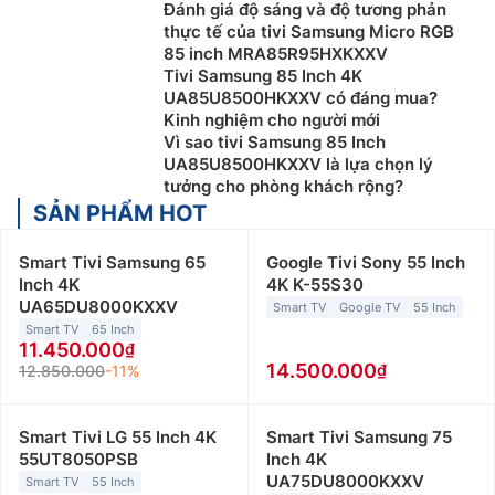
Đánh giá độ sáng và độ tương phản
thực tế của tivi Samsung Micro RGB
85 inch MRA85R95HXKXXV
Tivi Samsung 85 Inch 4K
UA85U8500HKXXV có đáng mua?
Kinh nghiệm cho người mới
Vì sao tivi Samsung 85 Inch
UA85U8500HKXXV là lựa chọn lý
tưởng cho phòng khách rộng?
SẢN PHẨM HOT
Smart Tivi Samsung 65
Google Tivi Sony 55 Inch
Inch 4K
4K K-55S30
UA65DU8000KXXV
Smart TV
Google TV
55 Inch
Smart TV
65 Inch
11.450.000
14.500.000
12.850.000
-11%
Smart Tivi LG 55 Inch 4K
Smart Tivi Samsung 75
55UT8050PSB
Inch 4K
UA75DU8000KXXV
Smart TV
55 Inch