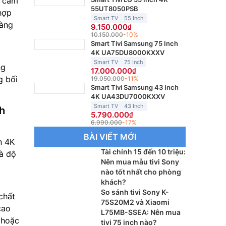
o cảm
55UT8050PSB
hợp
Smart TV
55 Inch
gàng
9.150.000
10.150.000
-10%
Smart Tivi Samsung 75 Inch
4K UA75DU8000KXXV
Smart TV
75 Inch
ng
17.000.000
g bối
19.050.000
-11%
Smart Tivi Samsung 43 Inch
4K UA43DU7000KXXV
Smart TV
43 Inch
nh
5.790.000
6.990.000
-17%
l
BÀI VIẾT MỚI
n 4K
Tài chính 15 đến 10 triệu:
và độ
Nên mua mẫu tivi Sony
nào tốt nhất cho phòng
khách?
So sánh tivi Sony K-
chất
75S20M2 và Xiaomi
cao
L75MB-SSEA: Nên mua
 hoặc
tivi 75 inch nào?