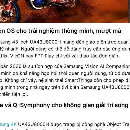
en OS cho trải nghiệm thông minh, mượt mà
amsung 43 inch UA43U8000H mang đến giao diện trực quan,
 lý nhanh. Người dùng có thể dễ dàng truy cập các ứng dụ
lix, VieON hay FPT Play chỉ với vài thao tác đơn giản.
 bản 2026 là sự tích hợp của Samsung Vision AI Companion
g minh có khả năng học hỏi thói quen người dùng, từ đó đưa
p. Không chỉ vậy, hệ sinh thái SmartThings còn cho phép đ
hông minh trong nhà ngay trên tivi biến Samsung UA43U800
hiển tiện lợi.
e và Q-Symphony cho không gian giải trí sống
msung 4K
UA43U8000H được trang bị công nghệ Object Tra