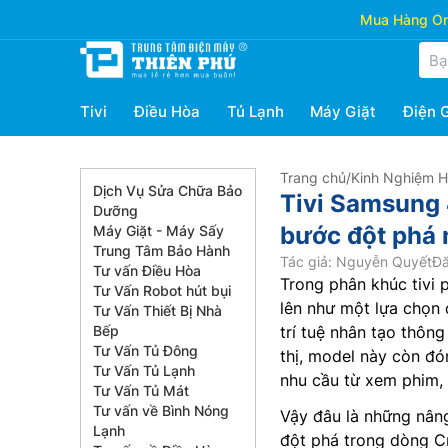
Mua Hàng Onl
Tivi
Điều Hòa
Tủ Lạnh
Máy Giặt
Điện 
Trang chủ
/
Kinh Nghiệm 
Dịch Vụ Sửa Chữa Bảo
Tivi Samsung
Dưỡng
bước đột phá 
Máy Giặt - Máy Sấy
Trung Tâm Bảo Hành
Tác giả: Nguyễn Quyết
Đă
Tư vấn Điều Hòa
Trong phân khúc tivi
Tư Vấn Robot hút bụi
lên như một lựa chọn 
Tư Vấn Thiết Bị Nhà
Bếp
trí tuệ nhân tạo thông
Tư Vấn Tủ Đông
thị, model này còn đó
Tư Vấn Tủ Lạnh
nhu cầu từ xem phim, 
Tư Vấn Tủ Mát
Tư vấn về Bình Nóng
Vậy đâu là những nâ
Lạnh
đột phá trong dòng C