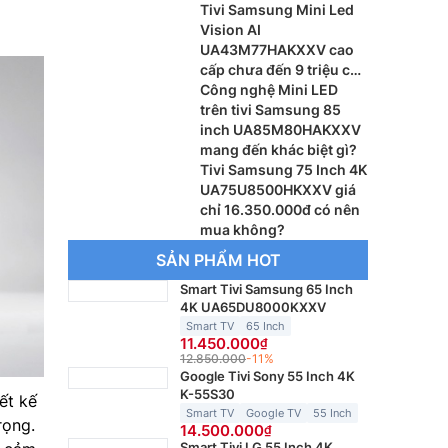
gì khác biệt?
Tivi Samsung Mini Led
Vision AI
UA43M77HAKXXV cao
cấp chưa đến 9 triệu có
đáng mua
Công nghệ Mini LED
trên tivi Samsung 85
inch UA85M80HAKXXV
mang đến khác biệt gì?
Tivi Samsung 75 Inch 4K
UA75U8500HKXXV giá
chỉ 16.350.000đ có nên
mua không?
SẢN PHẨM HOT
Smart Tivi Samsung 65 Inch
4K UA65DU8000KXXV
Smart TV
65 Inch
11.450.000
12.850.000
-11%
Google Tivi Sony 55 Inch 4K
K-55S30
ết kế
Smart TV
Google TV
55 Inch
rọng.
14.500.000
Smart Tivi LG 55 Inch 4K