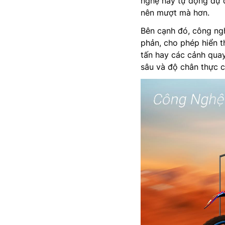
nghệ này tự động dự 
nên mượt mà hơn.
Bên cạnh đó, công ng
phản, cho phép hiển t
tấn hay các cảnh quay
sâu và độ chân thực c