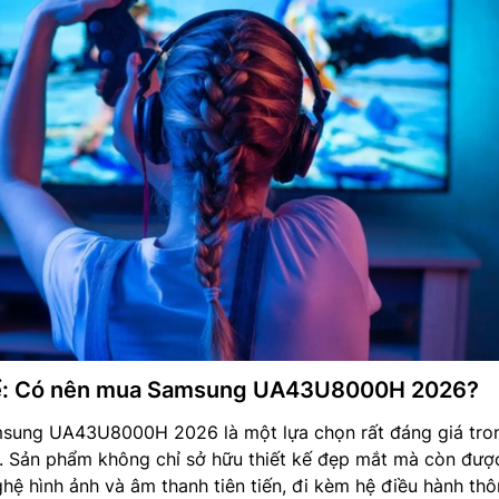
hể: Có nên mua Samsung UA43U8000H 2026?
amsung UA43U8000H 2026 là một lựa chọn rất đáng giá tro
h. Sản phẩm không chỉ sở hữu thiết kế đẹp mắt mà còn đượ
ghệ hình ảnh và âm thanh tiên tiến, đi kèm hệ điều hành th