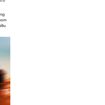
trở
ơng
 bom
hiều