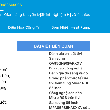
0983666996
Gian hàng Khuyến Mãi
Kinh Nghiệm Hay
Giới thiệu
g
h
Điều Hoà Công Trình
Bơm Nhiệt Heat Pump
BÀI VIẾT LIÊN QUAN
Đánh giá chi tiết tivi
Samsung
QA85QN90FAKXXV:
Đỉnh cao công nghệ
 nổi
Vision AI thế hệ mới
Đánh giá độ sáng và độ
 tiến,
tương phản thực tế của
hiển
tivi Samsung Micro RGB
dạng
85 inch
MRA85R95HXKXXV
Công nghệ đèn nền
Micro RGB trên tivi
bước
Samsung 85 inch
MRA85R85HAKXXV có