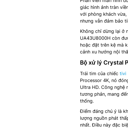
Phần viền màn hình đư
giác hình ảnh tràn vi
với phòng khách vừa,
nhưng vẫn đảm bảo tí
Không chỉ dừng lại ở n
UA43U8000H còn được 
hoặc đặt trên kệ mà k
cảnh xu hướng nội thấ
Bộ xử lý Crystal
Trái tim của chiếc
tiv
Processor 4K, nó đóng
Ultra HD. Công nghệ n
tương phản, mang đến 
thống.
Điểm đáng chú ý là kh
lượng nguồn phát thấp
nhất. Điều này đặc bi