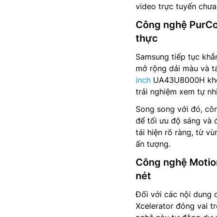
video trực tuyến chưa
Công nghệ PurCol
thực
Samsung tiếp tục khẳn
mở rộng dải màu và t
inch
UA43U8000H không
trải nghiệm xem tự nh
Song song với đó, cô
để tối ưu độ sáng và 
tái hiện rõ ràng, từ v
ấn tượng.
Công nghệ Motion
nét
Đối với các nội dung
Xcelerator đóng vai t