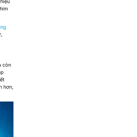
 hiệu
phim
ung
,
à còn
ép
ết
h hơn,