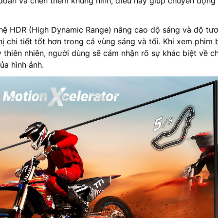
đoán và chèn thêm khung hình, điều này giúp chuyển động 
hệ HDR (High Dynamic Range) nâng cao độ sáng và độ tư
hị chi tiết tốt hơn trong cả vùng sáng và tối. Khi xem phim
 thiên nhiên, người dùng sẽ cảm nhận rõ sự khác biệt về c
ủa hình ảnh.