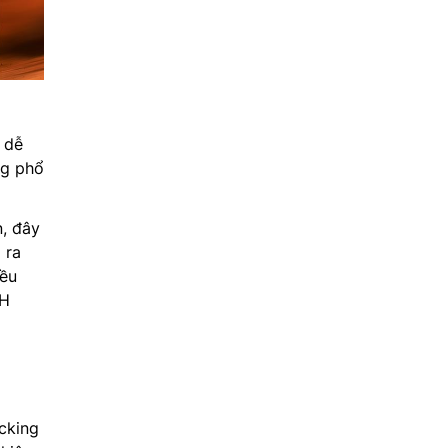
 dễ
ng phổ
, đây
 ra
iều
0H
cking