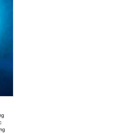
ng
c
ông