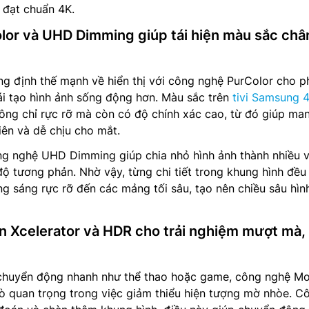
 đạt chuẩn 4K.
or và UHD Dimming giúp tái hiện màu sắc châ
g định thế mạnh về hiển thị với công nghệ PurColor cho p
ái tạo hình ảnh sống động hơn. Màu sắc trên
tivi Samsung 
 chỉ rực rỡ mà còn có độ chính xác cao, từ đó giúp man
iên và dễ chịu cho mắt.
ng nghệ UHD Dimming giúp chia nhỏ hình ảnh thành nhiều 
độ tương phản. Nhờ vậy, từng chi tiết trong khung hình đề
ùng sáng rực rỡ đến các mảng tối sâu, tạo nên chiều sâu hìn
 Xcelerator và HDR cho trải nghiệm mượt mà,
 chuyển động nhanh như thể thao hoặc game, công nghệ Mo
rò quan trọng trong việc giảm thiểu hiện tượng mờ nhòe. C