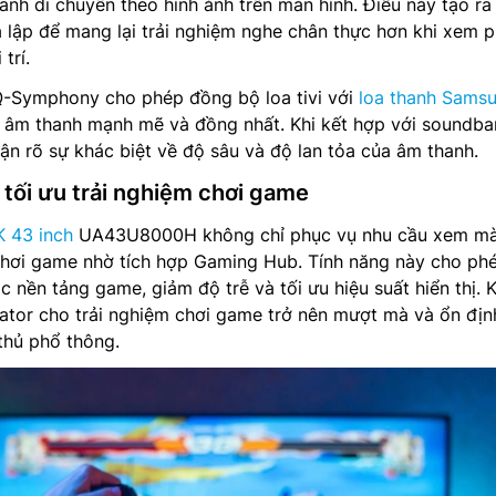
anh di chuyển theo hình ảnh trên màn hình. Điều này tạo ra
 lập để mang lại trải nghiệm nghe chân thực hơn khi xem 
trí.
Q-Symphony cho phép đồng bộ loa tivi với
loa thanh Sams
 âm thanh mạnh mẽ và đồng nhất. Khi kết hợp với soundbar
n rõ sự khác biệt về độ sâu và độ lan tỏa của âm thanh.
tối ưu trải nghiệm chơi game
K 43 inch
UA43U8000H không chỉ phục vụ nhu cầu xem m
chơi game nhờ tích hợp Gaming Hub. Tính năng này cho ph
 nền tảng game, giảm độ trễ và tối ưu hiệu suất hiển thị. K
ator cho trải nghiệm chơi game trở nên mượt mà và ổn địn
thủ phổ thông.