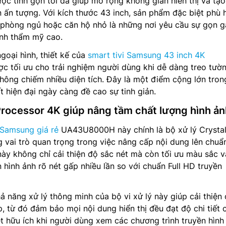
ợc tinh gọn tối đa giúp mở rộng không gian hiển thị và tạ
ền ấn tượng. Với kích thước 43 inch, sản phẩm đặc biệt phù 
 phòng ngủ hoặc căn hộ nhỏ là những nơi yêu cầu sự gọn 
nh thẩm mỹ cao.
goại hình, thiết kế của
smart tivi Samsung 43 inch 4K
tối ưu cho trải nghiệm người dùng khi dễ dàng treo tườ
hông chiếm nhiều diện tích. Đây là một điểm cộng lớn tron
t hiện đại ngày càng đề cao sự tinh giản.
 Processor 4K giúp nâng tầm chất lượng hình ả
i Samsung giá rẻ
UA43U8000H này chính là bộ xử lý Crysta
 vai trò quan trọng trong việc nâng cấp nội dung lên chuẩ
ày không chỉ cải thiện độ sắc nét mà còn tối ưu màu sắc 
hình ảnh rõ nét gấp nhiều lần so với chuẩn Full HD truyền
ả năng xử lý thông minh của bộ vi xử lý này giúp cải thiện 
, từ đó đảm bảo mọi nội dung hiển thị đều đạt độ chi tiết 
ệt hữu ích khi người dùng xem các chương trình truyền hình