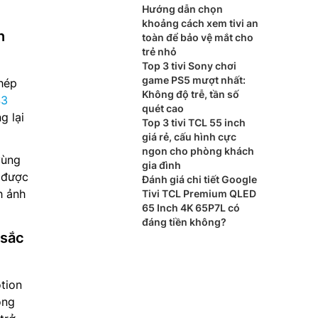
Hướng dẫn chọn
khoảng cách xem tivi an
n
toàn để bảo vệ mắt cho
trẻ nhỏ
Top 3 tivi Sony chơi
game PS5 mượt nhất:
hép
Không độ trễ, tần số
43
quét cao
g lại
Top 3 tivi TCL 55 inch
giá rẻ, cấu hình cực
ngon cho phòng khách
vùng
gia đình
u được
Đánh giá chi tiết Google
h ảnh
Tivi TCL Premium QLED
65 Inch 4K 65P7L có
đáng tiền không?
 sắc
tion
ông