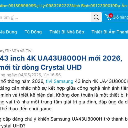
ine:
0918969699
Đại Lý:
0983262323
Ninh Bình:
0912339019
Dự Án:
0
Giỏ hàn
Gia Dụng
Tủ Đông
Thiết Bị Nhà Bếp
Thiết Bị Âm Than
Hay
/
Tư Vấn về Tivi
 43 inch 4K UA43U8000H mới 2026,
mới từ dòng Crystal UHD
ng ngày: 04/05/2026, lúc 16:56
 phổ thông năm 2026,
tivi Samsung
43 inch 4K UA43U8000H
đáng cân nhắc nhờ sự kết hợp giữa công nghệ hình ảnh tiên
 minh và thiết kế hiện đại. Không đơn thuần là một thiết bị 
ng vai trò như một trung tâm giải trí gia đình, đáp ứng đa 
thể thao đến chơi game.
ng cấp đáng chú ý khiến Samsung UA43U8000H trở thành 
rystal UHD?