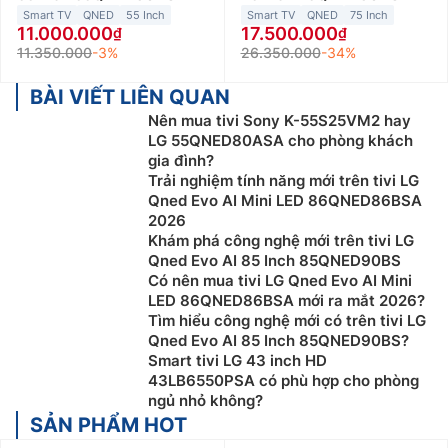
Smart TV
QNED
55 Inch
Smart TV
QNED
75 Inch
11.000.000
17.500.000
11.350.000
-3%
26.350.000
-34%
BÀI VIẾT LIÊN QUAN
Nên mua tivi Sony K-55S25VM2 hay
LG 55QNED80ASA cho phòng khách
gia đình?
Trải nghiệm tính năng mới trên tivi LG
Qned Evo AI Mini LED 86QNED86BSA
2026
Khám phá công nghệ mới trên tivi LG
Qned Evo AI 85 Inch 85QNED90BS
Có nên mua tivi LG Qned Evo AI Mini
LED 86QNED86BSA mới ra mắt 2026?
Tìm hiểu công nghệ mới có trên tivi LG
Qned Evo AI 85 Inch 85QNED90BS?
Smart tivi LG 43 inch HD
43LB6550PSA có phù hợp cho phòng
ngủ nhỏ không?
SẢN PHẨM HOT