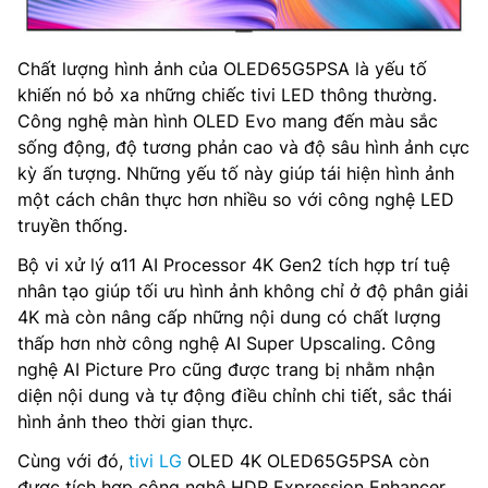
Chất lượng hình ảnh của OLED65G5PSA là yếu tố
khiến nó bỏ xa những chiếc tivi LED thông thường.
Công nghệ màn hình OLED Evo mang đến màu sắc
sống động, độ tương phản cao và độ sâu hình ảnh cực
kỳ ấn tượng. Những yếu tố này giúp tái hiện hình ảnh
một cách chân thực hơn nhiều so với công nghệ LED
truyền thống.
Bộ vi xử lý α11 AI Processor 4K Gen2 tích hợp trí tuệ
nhân tạo giúp tối ưu hình ảnh không chỉ ở độ phân giải
4K mà còn nâng cấp những nội dung có chất lượng
thấp hơn nhờ công nghệ AI Super Upscaling. Công
nghệ AI Picture Pro cũng được trang bị nhằm nhận
diện nội dung và tự động điều chỉnh chi tiết, sắc thái
hình ảnh theo thời gian thực.
Cùng với đó,
tivi LG
OLED 4K OLED65G5PSA còn
được tích hợp công nghệ HDR Expression Enhancer