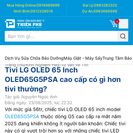
Mua Hàng Online:
0918969699
Đại Lý:
0983262323
Ninh Bình:
0912339019
Dự Án:
0983666996
0
Dịch Vụ Sửa Chữa Bảo Dưỡng
Máy Giặt - Máy Sấy
Trung Tâm Bảo
Trang chủ
/
Kinh Nghiệm Hay
/
Tư Vấn về Tivi
Tivi LG OLED 65 Inch
OLED65G5PSA cao cấp có gì hơn
tivi thường?
Tác giả: Nguyễn Ngọc Anh
Đăng ngày: 23/08/2025, lúc 22:32
Với mức giá 56tr, chiếc tivi LG OLED 65 inch model
OLED65G5PSA
thuộc dòng G5 cao cấp ra mắt năm
2025 đang khiến không ít người băn khoăn: Chiếc tivi
này có gì vượt trội hơn so với những chiếc tivi LED