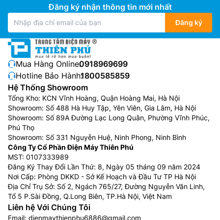
Đăng ký nhận thông tin mới nhất
Đăng ký
Mua Hàng Online:
0918969699
Hotline Bảo Hành:
1800585859
Hệ Thống Showroom
Tổng Kho: KCN Vĩnh Hoàng, Quận Hoàng Mai, Hà Nội
Showroom: Số 488 Hà Huy Tập, Yên Viên, Gia Lâm, Hà Nội
Showroom: Số 89A Đường Lạc Long Quân, Phường Vĩnh Phúc,
Phú Thọ
Showroom: Số 331 Nguyễn Huệ, Ninh Phong, Ninh Bình
Công Ty Cổ Phần Điện Máy Thiên Phú
MST: 0107333989
Đăng Ký Thay Đổi Lần Thứ: 8, Ngày 05 tháng 09 năm 2024
Nơi Cấp: Phòng DKKD - Sở Kế Hoạch và Đầu Tư TP Hà Nội
Địa Chỉ Trụ Sở: Số 2, Ngách 765/27, Đường Nguyễn Văn Linh,
Tổ 5 P.Sài Đồng, Q.Long Biên, TP.Hà Nội, Việt Nam
Liên hệ Với Chúng Tôi
Email:
dienmaythienphu6886@gmail.com