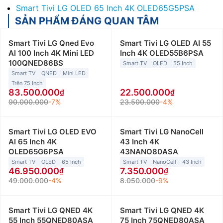
Smart Tivi LG OLED 65 Inch 4K OLED65G5PSA
SẢN PHẨM ĐÁNG QUAN TÂM
Smart Tivi LG Qned Evo
Smart Tivi LG OLED AI 55
AI 100 Inch 4K Mini LED
Inch 4K OLED55B6PSA
100QNED86BS
Smart TV
OLED
55 Inch
Smart TV
QNED
Mini LED
Trên 75 Inch
83.500.000
22.500.000
90.000.000
-7%
23.500.000
-4%
Smart Tivi LG OLED EVO
Smart Tivi LG NanoCell
AI 65 Inch 4K
43 Inch 4K
OLED65G6PSA
43NANO80ASA
Smart TV
OLED
65 Inch
Smart TV
NanoCell
43 Inch
46.950.000
7.350.000
49.000.000
-4%
8.050.000
-9%
Smart Tivi LG QNED 4K
Smart Tivi LG QNED 4K
55 Inch 55QNED80ASA
75 Inch 75QNED80ASA