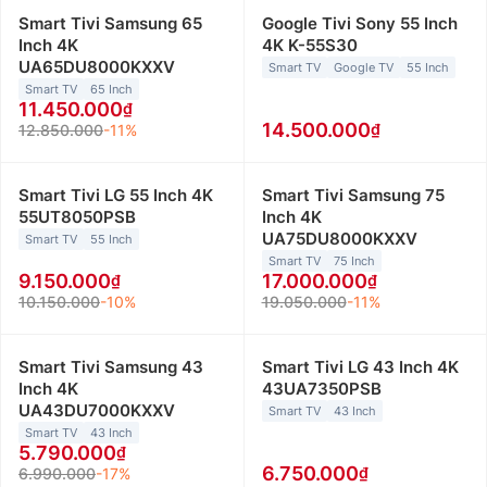
Smart Tivi Samsung 65
Google Tivi Sony 55 Inch
Inch 4K
4K K-55S30
UA65DU8000KXXV
Smart TV
Google TV
55 Inch
Smart TV
65 Inch
11.450.000
14.500.000
12.850.000
-11%
Smart Tivi LG 55 Inch 4K
Smart Tivi Samsung 75
55UT8050PSB
Inch 4K
UA75DU8000KXXV
Smart TV
55 Inch
Smart TV
75 Inch
9.150.000
17.000.000
10.150.000
-10%
19.050.000
-11%
Smart Tivi Samsung 43
Smart Tivi LG 43 Inch 4K
Inch 4K
43UA7350PSB
UA43DU7000KXXV
Smart TV
43 Inch
Smart TV
43 Inch
5.790.000
6.750.000
6.990.000
-17%