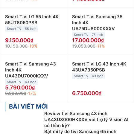
Smart Tivi LG 55 Inch 4K
Smart Tivi Samsung 75
55UT8050PSB
Inch 4K
UA75DU8000KXXV
Smart TV
55 Inch
Smart TV
75 Inch
9.150.000
17.000.000
10.150.000
-10%
19.050.000
-11%
Smart Tivi Samsung 43
Smart Tivi LG 43 Inch 4K
Inch 4K
43UA7350PSB
UA43DU7000KXXV
Smart TV
43 Inch
Smart TV
43 Inch
5.790.000
6.750.000
6.990.000
-17%
BÀI VIẾT MỚI
Review tivi Samsung 43 inch
UA43U8000HKXXV với trợ lý Vision AI
có thần kỳ?
Bật mí lý do tivi Samsung 65 inch