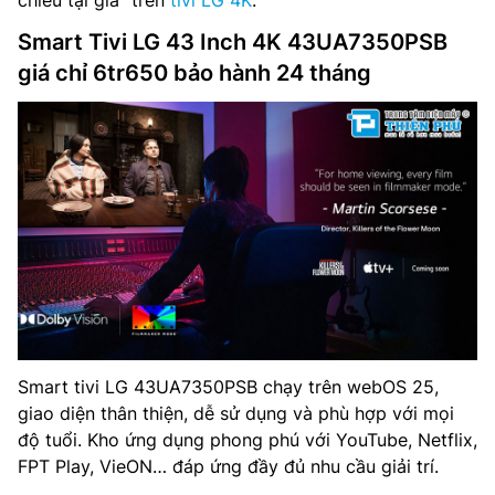
chiếu tại gia” trên
tivi LG 4K
.
Smart Tivi LG 43 Inch 4K 43UA7350PSB
giá chỉ 6tr650 bảo hành 24 tháng
Smart tivi LG 43UA7350PSB chạy trên webOS 25,
giao diện thân thiện, dễ sử dụng và phù hợp với mọi
độ tuổi. Kho ứng dụng phong phú với YouTube, Netflix,
FPT Play, VieON… đáp ứng đầy đủ nhu cầu giải trí.