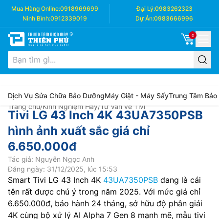
Mua Hàng Online:
0918969699
Đại Lý:
0983262323
Ninh Bình:
0912339019
Dự Án:
0983666996
0
Dịch Vụ Sửa Chữa Bảo Dưỡng
Máy Giặt - Máy Sấy
Trung Tâm Bảo
Trang chủ
/
Kinh Nghiệm Hay
/
Tư Vấn về Tivi
Tivi LG 43 Inch 4K 43UA7350PSB
hình ảnh xuất sắc giá chỉ
6.650.000đ
Tác giả: Nguyễn Ngọc Anh
Đăng ngày: 31/12/2025, lúc 15:53
Smart Tivi LG 43 Inch 4K
43UA7350PSB
đang là cái
tên rất được chú ý trong năm 2025. Với mức giá chỉ
6.650.000đ, bảo hành 24 tháng, sở hữu độ phân giải
4K cùng bộ xử lý AI Alpha 7 Gen 8 mạnh mẽ, mẫu tivi