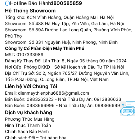
Hotline Bảo Hành:
1800585859
Hệ Thống Showroom
Tổng Kho: KCN Vĩnh Hoàng, Quận Hoàng Mai, Hà Nội
Showroom: Số 488 Hà Huy Tập, Yên Viên, Gia Lâm, Hà Nội
Showroom: Số 89A Đường Lạc Long Quân, Phường Vĩnh Phúc,
Phú Thọ
Showroom: Số 331 Nguyễn Huệ, Ninh Phong, Ninh Bình
Công Ty Cổ Phần Điện Máy Thiên Phú
MST: 0107333989
Đăng Ký Thay Đổi Lần Thứ: 8, Ngày 05 tháng 09 năm 2024
Nơi Cấp: Phòng DKKD - Sở Kế Hoạch và Đầu Tư TP Hà Nội
Địa Chỉ Trụ Sở: Số 2, Ngách 765/27, Đường Nguyễn Văn Linh,
Tổ 5 P.Sài Đồng, Q.Long Biên, TP.Hà Nội, Việt Nam
Liên hệ Với Chúng Tôi
Email:
dienmaythienphu6886@gmail.com
Bán Buôn:
0983262323
- Nhà Thầu Dự Án:
0913836633
Bán Buôn:
0983666996
- Nhà Thầu Dự Án:
0983666996
Dịch vụ khách hàng
Phương Thức Mua Hàng
Hình Thức Thanh Toán
Chính Sách Bảo Hành
Chính sách Đổi – Trả hàng hóa