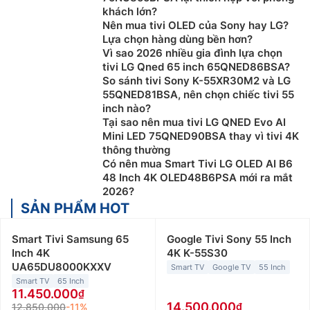
khách lớn?
Nên mua tivi OLED của Sony hay LG?
Lựa chọn hàng dùng bền hơn?
Vì sao 2026 nhiều gia đình lựa chọn
tivi LG Qned 65 inch 65QNED86BSA?
So sánh tivi Sony K-55XR30M2 và LG
55QNED81BSA, nên chọn chiếc tivi 55
inch nào?
Tại sao nên mua tivi LG QNED Evo AI
Mini LED 75QNED90BSA thay vì tivi 4K
thông thường
Có nên mua Smart Tivi LG OLED AI B6
48 Inch 4K OLED48B6PSA mới ra mắt
2026?
SẢN PHẨM HOT
Smart Tivi Samsung 65
Google Tivi Sony 55 Inch
Inch 4K
4K K-55S30
UA65DU8000KXXV
Smart TV
Google TV
55 Inch
Smart TV
65 Inch
11.450.000
14.500.000
12.850.000
-11%