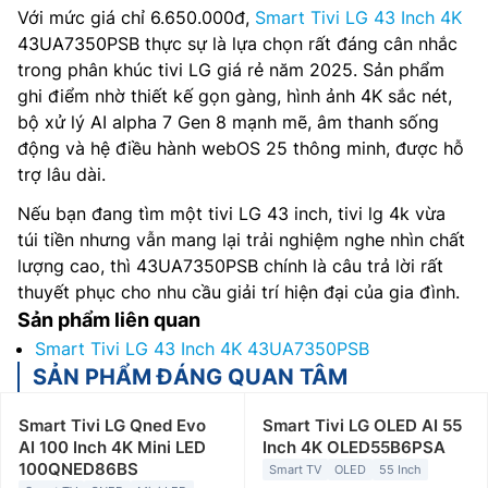
Với mức giá chỉ 6.650.000đ,
Smart Tivi LG 43 Inch 4K
43UA7350PSB thực sự là lựa chọn rất đáng cân nhắc
trong phân khúc tivi LG giá rẻ năm 2025. Sản phẩm
ghi điểm nhờ thiết kế gọn gàng, hình ảnh 4K sắc nét,
bộ xử lý AI alpha 7 Gen 8 mạnh mẽ, âm thanh sống
động và hệ điều hành webOS 25 thông minh, được hỗ
trợ lâu dài.
Nếu bạn đang tìm một tivi LG 43 inch, tivi lg 4k vừa
túi tiền nhưng vẫn mang lại trải nghiệm nghe nhìn chất
lượng cao, thì 43UA7350PSB chính là câu trả lời rất
thuyết phục cho nhu cầu giải trí hiện đại của gia đình.
Sản phẩm liên quan
Smart Tivi LG 43 Inch 4K 43UA7350PSB
SẢN PHẨM ĐÁNG QUAN TÂM
Smart Tivi LG Qned Evo
Smart Tivi LG OLED AI 55
AI 100 Inch 4K Mini LED
Inch 4K OLED55B6PSA
100QNED86BS
Smart TV
OLED
55 Inch