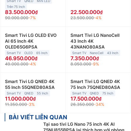
Smart TV
QNED
Mini LED
Trên 75 Inch
83.500.000
22.500.000
90.000.000
-7%
23.500.000
-4%
Smart Tivi LG OLED EVO
Smart Tivi LG NanoCell
AI 65 Inch 4K
43 Inch 4K
OLED65G6PSA
43NANO80ASA
Smart TV
OLED
65 Inch
Smart TV
NanoCell
43 Inch
46.950.000
7.350.000
49.000.000
-4%
8.050.000
-9%
Smart Tivi LG QNED 4K
Smart Tivi LG QNED 4K
55 Inch 55QNED80ASA
75 Inch 75QNED80ASA
Smart TV
QNED
55 Inch
Smart TV
QNED
75 Inch
11.000.000
17.500.000
11.350.000
-3%
26.350.000
-34%
BÀI VIẾT LIÊN QUAN
Tại sao tivi LG Nano 75 inch 4K AI
75NU855BPSA lại thích hợp với phòng