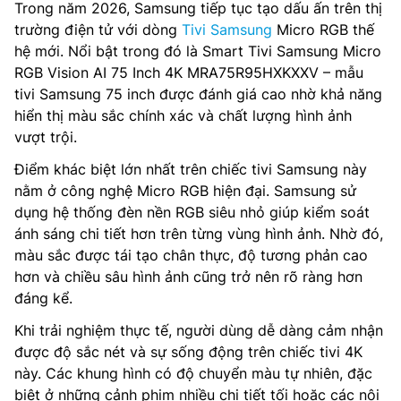
Trong năm 2026, Samsung tiếp tục tạo dấu ấn trên thị
trường điện tử với dòng
Tivi Samsung
Micro RGB thế
hệ mới. Nổi bật trong đó là Smart Tivi Samsung Micro
RGB Vision AI 75 Inch 4K MRA75R95HXKXXV – mẫu
tivi Samsung 75 inch được đánh giá cao nhờ khả năng
hiển thị màu sắc chính xác và chất lượng hình ảnh
vượt trội.
Điểm khác biệt lớn nhất trên chiếc tivi Samsung này
nằm ở công nghệ Micro RGB hiện đại. Samsung sử
dụng hệ thống đèn nền RGB siêu nhỏ giúp kiểm soát
ánh sáng chi tiết hơn trên từng vùng hình ảnh. Nhờ đó,
màu sắc được tái tạo chân thực, độ tương phản cao
hơn và chiều sâu hình ảnh cũng trở nên rõ ràng hơn
đáng kể.
Khi trải nghiệm thực tế, người dùng dễ dàng cảm nhận
được độ sắc nét và sự sống động trên chiếc tivi 4K
này. Các khung hình có độ chuyển màu tự nhiên, đặc
biệt ở những cảnh phim nhiều chi tiết tối hoặc các nội