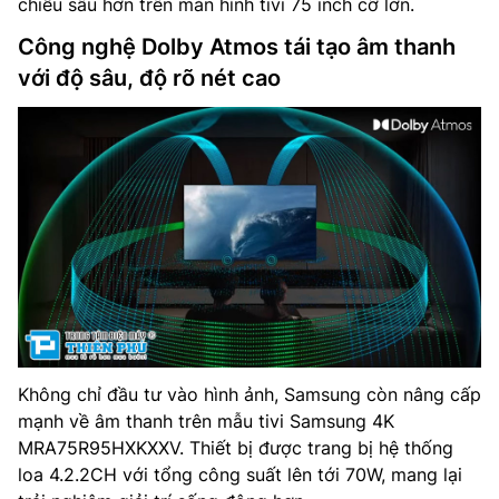
chiều sâu hơn trên màn hình tivi 75 inch cỡ lớn.
Công nghệ Dolby Atmos tái tạo âm thanh
với độ sâu, độ rõ nét cao
Không chỉ đầu tư vào hình ảnh, Samsung còn nâng cấp
mạnh về âm thanh trên mẫu tivi Samsung 4K
MRA75R95HXKXXV. Thiết bị được trang bị hệ thống
loa 4.2.2CH với tổng công suất lên tới 70W, mang lại