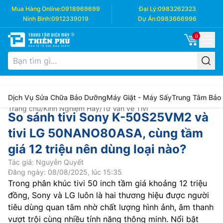
Mua Hàng Online:
0918969699
Đại Lý:
0983262323
Ninh Bình:
0912339019
Dự Án:
0983666996
0
Dịch Vụ Sửa Chữa Bảo Dưỡng
Máy Giặt - Máy Sấy
Trung Tâm Bảo
Trang chủ
/
Kinh Nghiệm Hay
/
Tư Vấn về Tivi
So sánh tivi Sony K-50S25VM2 và
tivi LG 50NANO80ASA, cùng tầm
giá 12 triệu nên dùng loại nào?
Tác giả: Nguyễn Quyết
Đăng ngày: 08/08/2025, lúc 15:35
Trong phân khúc tivi 50 inch tầm giá khoảng 12 triệu
đồng, Sony và LG luôn là hai thương hiệu được người
tiêu dùng quan tâm nhờ chất lượng hình ảnh, âm thanh
vượt trội cùng nhiều tính năng thông minh. Nổi bật