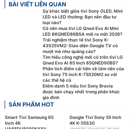
BÀI VIẾT LIÊN QUAN
Sự khác biệt giữa tivi Sony OLED, Mini
LED và LED thường: Bạn nên đầu tư
loại nào?
Có nên mua tivi LG Qned Evo AI Mini
LED 86QNED86BSA mới ra mắt 2026?
Trải nghiệm thực tế tivi Sony K-
43S25VM2: Giao diện Google TV có
mượt mà như quảng cáo?
Tìm hiểu công nghệ mới có trên tivi LG
Qned Evo AI 85 Inch 85QNED90BS?
Phân tích điểm cải tiến về tấm nền của
tivi Sony 75 inch K-75S20M2 so với
các thế hệ cũ
Điểm danh 5 mẫu tivi Sony Bravia
được bán chạy nhất trong phân khúc
gia đình
SẢN PHẨM HOT
Smart Tivi Samsung 65
Google Tivi Sony 55 Inch
Inch 4K
4K K-55S30
UA65DU8000KXXV