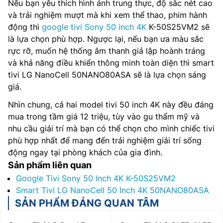
Nếu bạn yêu thích hình ảnh trung thực, độ sắc nét cao
và trải nghiệm mượt mà khi xem thể thao, phim hành
động thì
google tivi Sony 50 inch 4K
K-50S25VM2 sẽ
là lựa chọn phù hợp. Ngược lại, nếu bạn ưa màu sắc
rực rỡ, muốn hệ thống âm thanh giả lập hoành tráng
và khả năng điều khiển thông minh toàn diện thì smart
tivi LG NanoCell 50NANO80ASA sẽ là lựa chọn sáng
giá.
Nhìn chung, cả hai model tivi 50 inch 4K này đều đáng
mua trong tầm giá 12 triệu, tùy vào gu thẩm mỹ và
nhu cầu giải trí mà bạn có thể chọn cho mình chiếc tivi
phù hợp nhất để mang đến trải nghiệm giải trí sống
động ngay tại phòng khách của gia đình.
Sản phẩm liên quan
Google Tivi Sony 50 Inch 4K K-50S25VM2
Smart Tivi LG NanoCell 50 Inch 4K 50NANO80ASA
SẢN PHẨM ĐÁNG QUAN TÂM