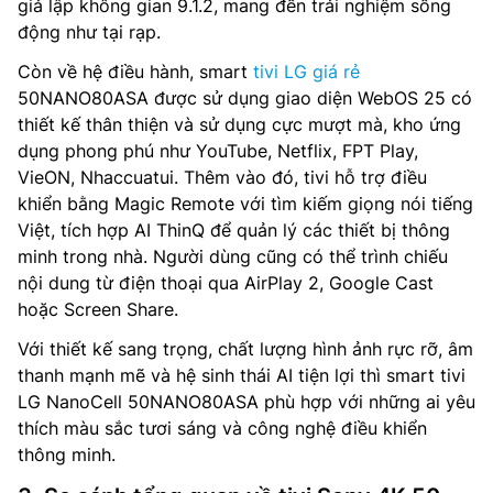
giả lập không gian 9.1.2, mang đến trải nghiệm sống
động như tại rạp.
Còn về hệ điều hành, smart
tivi LG giá rẻ
50NANO80ASA được sử dụng giao diện WebOS 25 có
thiết kế thân thiện và sử dụng cực mượt mà, kho ứng
dụng phong phú như YouTube, Netflix, FPT Play,
VieON, Nhaccuatui. Thêm vào đó, tivi hỗ trợ điều
khiển bằng Magic Remote với tìm kiếm giọng nói tiếng
Việt, tích hợp AI ThinQ để quản lý các thiết bị thông
minh trong nhà. Người dùng cũng có thể trình chiếu
nội dung từ điện thoại qua AirPlay 2, Google Cast
hoặc Screen Share.
Với thiết kế sang trọng, chất lượng hình ảnh rực rỡ, âm
thanh mạnh mẽ và hệ sinh thái AI tiện lợi thì smart tivi
LG NanoCell 50NANO80ASA phù hợp với những ai yêu
thích màu sắc tươi sáng và công nghệ điều khiển
thông minh.