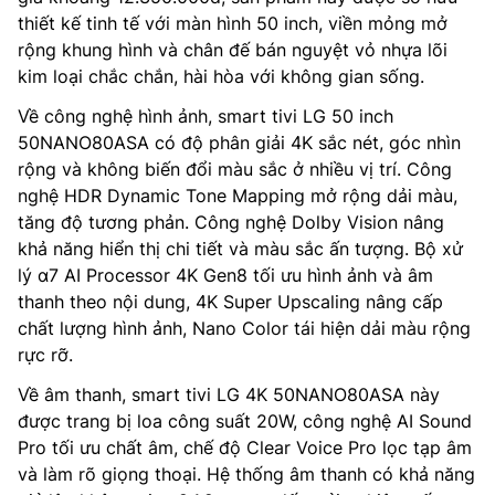
thiết kế tinh tế với màn hình 50 inch, viền mỏng mở
rộng khung hình và chân đế bán nguyệt vỏ nhựa lõi
kim loại chắc chắn, hài hòa với không gian sống.
Về công nghệ hình ảnh, smart tivi LG 50 inch
50NANO80ASA có độ phân giải 4K sắc nét, góc nhìn
rộng và không biến đổi màu sắc ở nhiều vị trí. Công
nghệ HDR Dynamic Tone Mapping mở rộng dải màu,
tăng độ tương phản. Công nghệ Dolby Vision nâng
khả năng hiển thị chi tiết và màu sắc ấn tượng. Bộ xử
lý α7 AI Processor 4K Gen8 tối ưu hình ảnh và âm
thanh theo nội dung, 4K Super Upscaling nâng cấp
chất lượng hình ảnh, Nano Color tái hiện dải màu rộng
rực rỡ.
Về âm thanh, smart tivi LG 4K 50NANO80ASA này
được trang bị loa công suất 20W, công nghệ AI Sound
Pro tối ưu chất âm, chế độ Clear Voice Pro lọc tạp âm
và làm rõ giọng thoại. Hệ thống âm thanh có khả năng