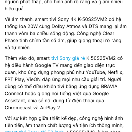
nguồn phát thấp, cho hình ảnh rõ ràng và giảm nhiễu
hiệu quả.
Về âm thanh, smart tivi Sony 4K K-50S25VM2 có hệ
thống loa 20W cùng Dolby Atmos và DTS mang lại âm
thanh vòm ba chiều sống động. Công nghệ Clear
Phase tinh chỉnh tần số âm, giúp giọng thoại rõ ràng
và tự nhiên.
Thêm vào đó, smart
tivi Sony giá rẻ
K-50S25VM2 có
hệ điều hành Google TV mang đến giao diện trực
quan, kho ứng dụng phong phú như YouTube, Netflix,
FPT Play, VieON đáp ứng mọi nhu cầu giải trí. Người
dùng có thể điều khiển tivi bằng ứng dụng BRAVIA
Connect hoặc giọng nói tiếng Việt qua Google
Assistant, chia sẻ nội dung từ điện thoại qua
Chromecast và AirPlay 2.
Với sự kết hợp giữa thiết kế đẹp, công nghệ hình ảnh
tiên tiến, âm thanh chất lượng và tiện ích thông minh,