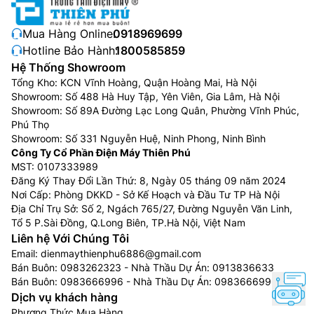
Mua Hàng Online:
0918969699
Hotline Bảo Hành:
1800585859
Hệ Thống Showroom
Tổng Kho: KCN Vĩnh Hoàng, Quận Hoàng Mai, Hà Nội
Showroom: Số 488 Hà Huy Tập, Yên Viên, Gia Lâm, Hà Nội
Showroom: Số 89A Đường Lạc Long Quân, Phường Vĩnh Phúc,
Phú Thọ
Showroom: Số 331 Nguyễn Huệ, Ninh Phong, Ninh Bình
Công Ty Cổ Phần Điện Máy Thiên Phú
MST: 0107333989
Đăng Ký Thay Đổi Lần Thứ: 8, Ngày 05 tháng 09 năm 2024
Nơi Cấp: Phòng DKKD - Sở Kế Hoạch và Đầu Tư TP Hà Nội
Địa Chỉ Trụ Sở: Số 2, Ngách 765/27, Đường Nguyễn Văn Linh,
Tổ 5 P.Sài Đồng, Q.Long Biên, TP.Hà Nội, Việt Nam
Liên hệ Với Chúng Tôi
Email:
dienmaythienphu6886@gmail.com
Bán Buôn:
0983262323
- Nhà Thầu Dự Án:
0913836633
Bán Buôn:
0983666996
- Nhà Thầu Dự Án:
0983666996
Dịch vụ khách hàng
Phương Thức Mua Hàng