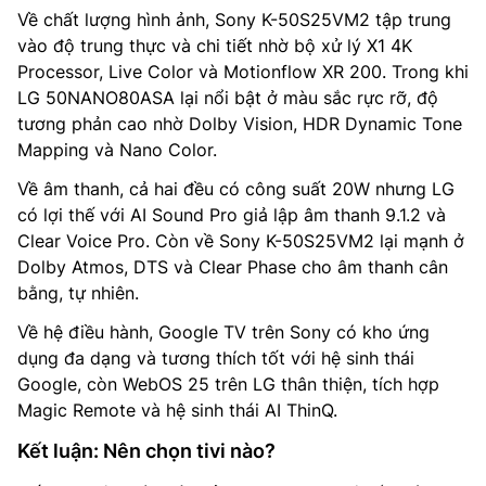
Về chất lượng hình ảnh, Sony K-50S25VM2 tập trung
vào độ trung thực và chi tiết nhờ bộ xử lý X1 4K
Processor, Live Color và Motionflow XR 200. Trong khi
LG 50NANO80ASA lại nổi bật ở màu sắc rực rỡ, độ
tương phản cao nhờ Dolby Vision, HDR Dynamic Tone
Mapping và Nano Color.
Về âm thanh, cả hai đều có công suất 20W nhưng LG
có lợi thế với AI Sound Pro giả lập âm thanh 9.1.2 và
Clear Voice Pro. Còn về Sony K-50S25VM2 lại mạnh ở
Dolby Atmos, DTS và Clear Phase cho âm thanh cân
bằng, tự nhiên.
Về hệ điều hành, Google TV trên Sony có kho ứng
dụng đa dạng và tương thích tốt với hệ sinh thái
Google, còn WebOS 25 trên LG thân thiện, tích hợp
Magic Remote và hệ sinh thái AI ThinQ.
Kết luận: Nên chọn tivi nào?