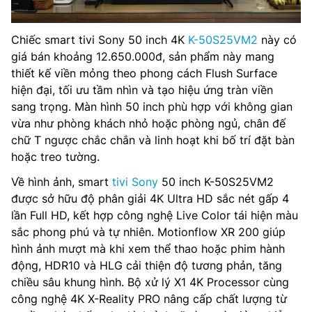
Chiếc smart tivi Sony 50 inch 4K
K-50S25VM2
này có
giá bán khoảng 12.650.000đ, sản phẩm này mang
thiết kế viền mỏng theo phong cách Flush Surface
hiện đại, tối ưu tầm nhìn và tạo hiệu ứng tràn viền
sang trọng. Màn hình 50 inch phù hợp với không gian
vừa như phòng khách nhỏ hoặc phòng ngủ, chân đế
chữ T ngược chắc chắn và linh hoạt khi bố trí đặt bàn
hoặc treo tường.
Về hình ảnh, smart
tivi Sony
50 inch K-50S25VM2
được sở hữu độ phân giải 4K Ultra HD sắc nét gấp 4
lần Full HD, kết hợp công nghệ Live Color tái hiện màu
sắc phong phú và tự nhiên. Motionflow XR 200 giúp
hình ảnh mượt mà khi xem thể thao hoặc phim hành
động, HDR10 và HLG cải thiện độ tương phản, tăng
chiều sâu khung hình. Bộ xử lý X1 4K Processor cùng
công nghệ 4K X-Reality PRO nâng cấp chất lượng từ