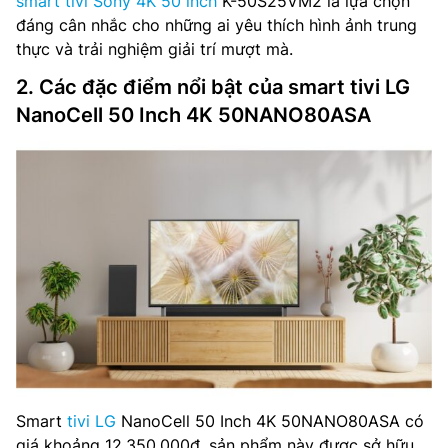
smart tivi Sony 4K 50 inch
K-50S25VM2 là lựa chọn
đáng cân nhắc cho những ai yêu thích hình ảnh trung
thực và trải nghiệm giải trí mượt mà.
2. Các đặc điểm nổi bật của smart tivi LG
NanoCell 50 Inch 4K 50NANO80ASA
Smart
tivi LG
NanoCell 50 Inch 4K 50NANO80ASA có
giá khoảng 12.350.000đ, sản phẩm này được sở hữu