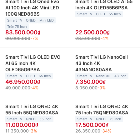
Smart Tivi LG Qned Evo
Smart Tivi LG OLED AI 55
AI 100 Inch 4K Mini LED
Inch 4K OLED55B6PSA
100QNED86BS
Smart TV
OLED
55 Inch
Smart TV
QNED
Mini LED
Trên 75 Inch
83.500.000
22.500.000
90.000.000
-7%
23.500.000
-4%
Smart Tivi LG OLED EVO
Smart Tivi LG NanoCell
AI 65 Inch 4K
43 Inch 4K
OLED65G6PSA
43NANO80ASA
Smart TV
OLED
65 Inch
Smart TV
NanoCell
43 Inch
46.950.000
7.350.000
49.000.000
-4%
8.050.000
-9%
Smart Tivi LG QNED 4K
Smart Tivi LG QNED 4K
55 Inch 55QNED80ASA
75 Inch 75QNED80ASA
Smart TV
QNED
55 Inch
Smart TV
QNED
75 Inch
11.000.000
17.500.000
11.350.000
-3%
26.350.000
-34%