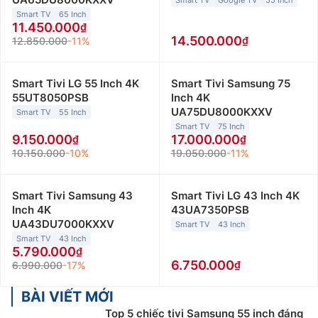
Smart TV
Google TV
55 Inch
Smart TV
65 Inch
11.450.000
14.500.000
12.850.000
-11%
Smart Tivi LG 55 Inch 4K
Smart Tivi Samsung 75
55UT8050PSB
Inch 4K
UA75DU8000KXXV
Smart TV
55 Inch
Smart TV
75 Inch
9.150.000
17.000.000
10.150.000
-10%
19.050.000
-11%
Smart Tivi Samsung 43
Smart Tivi LG 43 Inch 4K
Inch 4K
43UA7350PSB
UA43DU7000KXXV
Smart TV
43 Inch
Smart TV
43 Inch
5.790.000
6.750.000
6.990.000
-17%
BÀI VIẾT MỚI
Top 5 chiếc tivi Samsung 55 inch đáng