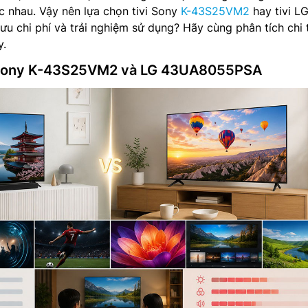
 nhau. Vậy nên lựa chọn tivi Sony
K-43S25VM2
hay tivi L
 chi phí và trải nghiệm sử dụng? Hãy cùng phân tích chi t
y.
ề Sony K-43S25VM2 và LG 43UA8055PSA