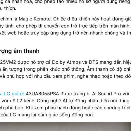
g cá nhân hóa, cho phép tạo nhiều hồ sơ người dùng riêng 
u thích.
chính là Magic Remote. Chiếc điều khiển này hoạt động gi
 tính, cho phép di chuyển con trỏ trực tiếp trên màn hình.
uyệt web hoặc truy cập ứng dụng trở nên nhanh chóng và t
lượng âm thanh
25VM2 được hỗ trợ cả Dolby Atmos và DTS mang đến hiệ
 ấn tượng trong phân khúc phổ thông. Âm thanh có độ chi 
g và phù hợp với nhu cầu xem phim, nghe nhạc hoặc theo dõ
vi LG giá rẻ
43UA8055PSA được trang bị AI Sound Pro với
 vòm 9.1.2 kênh. Công nghệ AI tự động nhận diện nội dung
nh phù hợp. Khi xem phim hành động hoặc các chương trình
h của LG mang lại cảm giác sống động hơn.