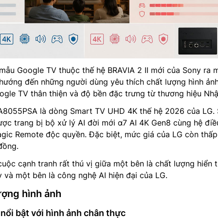
ẫu Google TV thuộc thế hệ BRAVIA 2 II mới của Sony ra 
ướng đến những người dùng yêu thích chất lượng hình ản
ogle TV thân thiện và độ bền đặc trưng từ thương hiệu Nhậ
UA8055PSA là dòng Smart TV UHD 4K thế hệ 2026 của LG.
ợc trang bị bộ xử lý AI đời mới α7 AI 4K Gen8 cùng hệ điề
ic Remote độc quyền. Đặc biệt, mức giá của LG còn thấp
đồng.
cuộc cạnh tranh rất thú vị giữa một bên là chất lượng hiển t
 và một bên là công nghệ AI hiện đại của LG.
ượng hình ảnh
i bật với hình ảnh chân thực