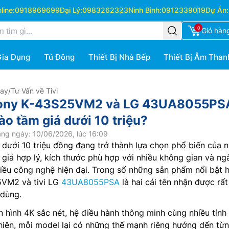
ine:
0918969699
Đại Lý:
0983262323
Ninh Bình:
0912339019
Dự Án:
0
Giỏ hàn
Gia Dụng
Tủ Đông
Thiết Bị Nhà Bếp
Thiết Bị Âm Than
Hay
/
Tư Vấn về Tivi
 Sony K-43S25VM2 và LG 43UA8055PS
ào tầm giá dưới 10 triệu?
ng ngày: 10/06/2026, lúc 16:09
h dưới 10 triệu đồng đang trở thành lựa chọn phổ biến của n
 giá hợp lý, kích thước phù hợp với nhiều không gian và ng
iều công nghệ hiện đại. Trong số những sản phẩm nổi bật h
5VM2 và tivi LG
43UA8055PSA
là hai cái tên nhận được rất
 dùng.
 hình 4K sắc nét, hệ điều hành thông minh cùng nhiều tính
 nhiên, mỗi model lại có những thế mạnh riêng hướng đến từ