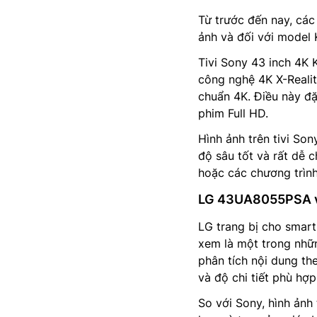
Từ trước đến nay, cá
ảnh và đối với model
Tivi Sony 43 inch 4K
công nghệ 4K X-Realit
chuẩn 4K. Điều này đặ
phim Full HD.
Hình ảnh trên tivi So
độ sâu tốt và rất dễ c
hoặc các chương trình
LG 43UA8055PSA vư
LG trang bị cho smar
xem là một trong nhữ
phân tích nội dung th
và độ chi tiết phù hợp
So với Sony, hình ảnh