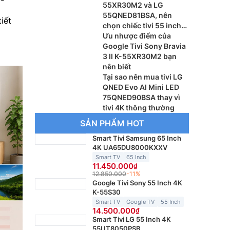
55XR30M2 và LG
G
55QNED81BSA, nên
iết
chọn chiếc tivi 55 inch
nào?
Ưu nhược điểm của
Google Tivi Sony Bravia
3 II K-55XR30M2 bạn
nên biết
Tại sao nên mua tivi LG
QNED Evo AI Mini LED
75QNED90BSA thay vì
tivi 4K thông thường
SẢN PHẨM HOT
Smart Tivi Samsung 65 Inch
4K UA65DU8000KXXV
Smart TV
65 Inch
11.450.000
12.850.000
-11%
Google Tivi Sony 55 Inch 4K
K-55S30
Smart TV
Google TV
55 Inch
14.500.000
Smart Tivi LG 55 Inch 4K
55UT8050PSB