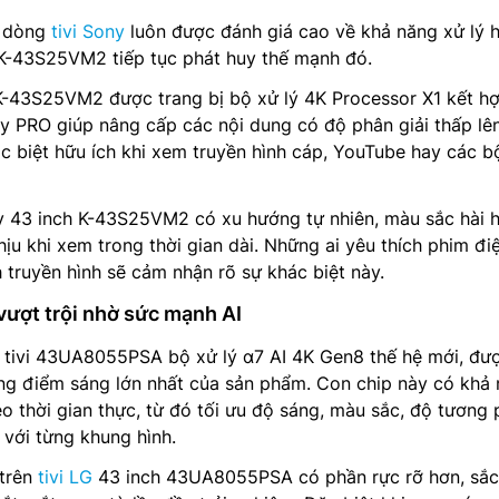
c dòng
tivi Sony
luôn được đánh giá cao về khả năng xử lý h
 K-43S25VM2 tiếp tục phát huy thế mạnh đó.
 K-43S25VM2 được trang bị bộ xử lý 4K Processor X1 kết h
y PRO giúp nâng cấp các nội dung có độ phân giải thấp lê
c biệt hữu ích khi xem truyền hình cáp, YouTube hay các b
ny 43 inch K-43S25VM2 có xu hướng tự nhiên, màu sắc hài 
hịu khi xem trong thời gian dài. Những ai yêu thích phim đi
 truyền hình sẽ cảm nhận rõ sự khác biệt này.
ợt trội nhờ sức mạnh AI
t tivi 43UA8055PSA bộ xử lý α7 AI 4K Gen8 thế hệ mới, đư
ng điểm sáng lớn nhất của sản phẩm. Con chip này có khả
eo thời gian thực, từ đó tối ưu độ sáng, màu sắc, độ tương
 với từng khung hình.
 trên
tivi LG
43 inch 43UA8055PSA có phần rực rỡ hơn, sắc