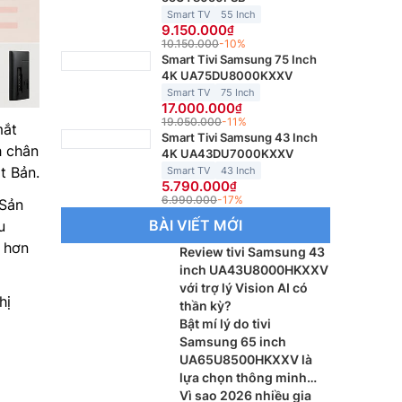
Smart TV
55 Inch
9.150.000
10.150.000
-10%
Smart Tivi Samsung 75 Inch
4K UA75DU8000KXXV
Smart TV
75 Inch
17.000.000
19.050.000
-11%
mắt
Smart Tivi Samsung 43 Inch
h chân
4K UA43DU7000KXXV
t Bản.
Smart TV
43 Inch
5.790.000
6.990.000
-17%
 Sản
BÀI VIẾT MỚI
u
 hơn
Review tivi Samsung 43
inch UA43U8000HKXXV
với trợ lý Vision AI có
hị
thần kỳ?
Bật mí lý do tivi
Samsung 65 inch
UA65U8500HKXXV là
lựa chọn thông minh
cho phòng khách
Vì sao 2026 nhiều gia