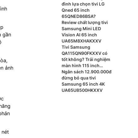
đình lựa chọn tivi LG
ình
Qned 65 inch
65QNED86BSA?
Review chất lượng tivi
ợp
Samsung Mini LED
n gần
Vision AI 65 inch
UA65M8XHAKXXV
ộ
Tivi Samsung
QA115QN90FKXXV có
tốt không? Trải nghiệm
hòa,
màn hình 115 inch
ện ảnh
khổng lồ
Ngân sách 12.900.000đ
đừng bỏ qua tivi
Samsung 65 inch 4K
UA65U8500HKXXV
ợc
 năng
 phản
 nét