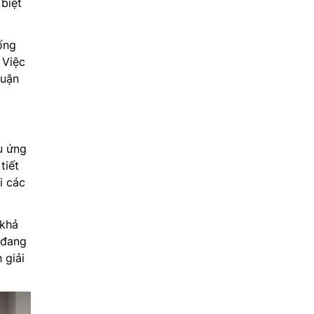
biệt
ống
 Việc
huận
u ứng
tiết
i các
 khả
 đang
 giải