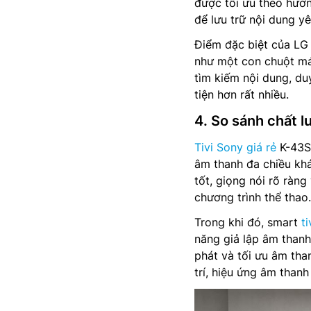
được tối ưu theo hướn
để lưu trữ nội dung yê
Điểm đặc biệt của LG 
như một con chuột máy
tìm kiếm nội dung, d
tiện hơn rất nhiều.
4. So sánh chất 
Tivi Sony giá rẻ
K-43S
âm thanh đa chiều khá
tốt, giọng nói rõ ràn
chương trình thể thao.
Trong khi đó, smart
ti
năng giả lập âm thanh
phát và tối ưu âm tha
trí, hiệu ứng âm than