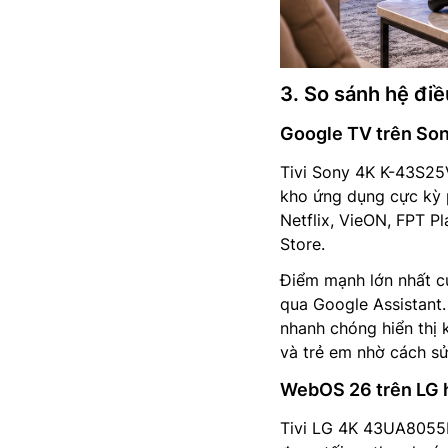
3. So sánh hệ đi
Google TV trên Son
Tivi Sony 4K K-43S25
kho ứng dụng cực kỳ 
Netflix, VieON, FPT P
Store.
Điểm mạnh lớn nhất c
qua Google Assistant. 
nhanh chóng hiển thị 
và trẻ em nhờ cách sử
WebOS 26 trên LG h
Tivi LG 4K 43UA8055P