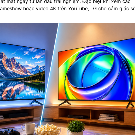
ắt mắt ngay từ lần đầu trải nghiệm. Đặc biệt khi xem các
, gameshow hoặc video 4K trên YouTube, LG cho cảm giác s