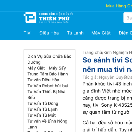
Mua Hàng Onl
Tivi
Điều Hòa
Tủ Lạnh
Máy Giặt
Điện 
Trang chủ
/
Kinh Nghiệm 
Dịch Vụ Sửa Chữa Bảo
So sánh tivi
Dưỡng
nên mua tivi n
Máy Giặt - Máy Sấy
Trung Tâm Bảo Hành
Tác giả: Nguyễn Quyết
Đă
Tư vấn Điều Hòa
Phân khúc tivi 43 inc
Tư Vấn Robot hút bụi
gia đình Việt nhờ mức
Tư Vấn Thiết Bị Nhà
Bếp
càng được trang bị nh
Tư Vấn Tủ Đông
nay, tivi Sony K-43S2
Tư Vấn Tủ Lạnh
sự quan tâm từ người
Tư Vấn Tủ Mát
Tư vấn về Bình Nóng
Cả hai đều sở hữu màn
Lạnh
giải trí hấp dẫn. Tuy