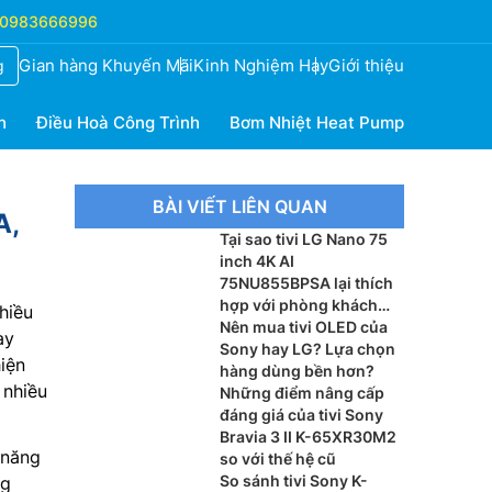
0983666996
Gian hàng Khuyến Mãi
Kinh Nghiệm Hay
Giới thiệu
g
h
Điều Hoà Công Trình
Bơm Nhiệt Heat Pump
BÀI VIẾT LIÊN QUAN
A,
Tại sao tivi LG Nano 75
inch 4K AI
75NU855BPSA lại thích
hợp với phòng khách
hiều
lớn?
Nên mua tivi OLED của
ày
Sony hay LG? Lựa chọn
iện
hàng dùng bền hơn?
 nhiều
Những điểm nâng cấp
đáng giá của tivi Sony
Bravia 3 II K-65XR30M2
 năng
so với thế hệ cũ
So sánh tivi Sony K-
ng