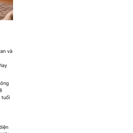
uan và
Play
hông
ẽ
 tuổi
diện