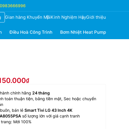
0983666996
Gian hàng Khuyến Mãi
Kinh Nghiệm Hay
Giới thiệu
g
h
Điều Hoà Công Trình
Bơm Nhiệt Heat Pump
.150.000
 hành chính hãng
24 tháng
h toán thuận tiện, bằng tiền mặt, Sec hoặc chuyển
ản
buôn, bán lẻ
Smart Tivi LG 43 Inch 4K
A8055PSA
số lượng lớn với giá cạnh tranh
 trang: Mới 100%