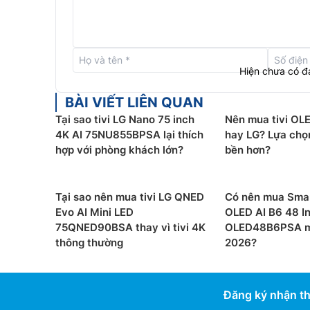
Hiện chưa có đ
BÀI VIẾT LIÊN QUAN
Tại sao tivi LG Nano 75 inch
Nên mua tivi OL
4K AI 75NU855BPSA lại thích
hay LG? Lựa chọ
hợp với phòng khách lớn?
bền hơn?
Tại sao nên mua tivi LG QNED
Có nên mua Smar
Evo AI Mini LED
OLED AI B6 48 I
Hệ điều hành WebOS 26 Re:New Pro
75QNED90BSA thay vì tivi 4K
OLED48B6PSA mớ
thông thường
2026?
Tivi LG 43 Inch 4K 43UA8055PSA được cài đặt 
ứng dụng giải trí và đa dạng các tiện ích đi kè
hành cho sản phẩm trong 5 năm liên tiếp để các
Đăng ký nhận th
người dùng.