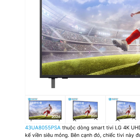
43UA8055PSA
thuộc dòng smart tivi LG 4K UHD
kế viền siêu mỏng. Bên cạnh đó, chiếc tivi này 