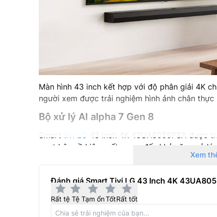
Màn hình 43 inch kết hợp với độ phân giải 4K c
người xem được trải nghiệm hình ảnh chân thực 
Bộ xử lý AI alpha 7 Gen 8
Smart
tivi LG
43 Inch 4K 43UA8055PSA được trang
vượt bậc về hiệu suất mang đến khả năng xử lý 
Xem th
4K với độ sắc nét và chiều sâu vượt trội hơn bao
Đánh giá Smart Tivi LG 43 Inch 4K 43UA80
Rất tệ
Tệ
Tạm ổn
Tốt
Rất tốt