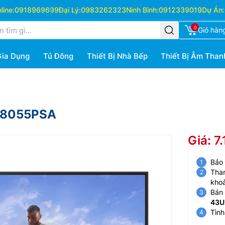
ine:
0918969699
Đại Lý:
0983262323
Ninh Bình:
0912339019
Dự Án:
0
Giỏ hàn
Gia Dụng
Tủ Đông
Thiết Bị Nhà Bếp
Thiết Bị Âm Than
UA8055PSA
Giá: 7
Bảo
Than
kho
Bán 
43U
Tình