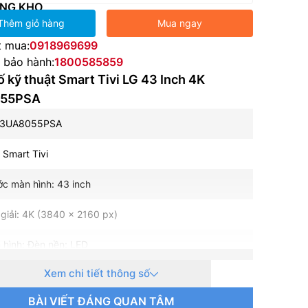
NG KHO
Thêm giỏ hàng
Mua ngay
t mua:
0918969699
e bảo hành:
1800585859
 kỹ thuật Smart Tivi LG 43 Inch 4K
55PSA
43UA8055PSA
: Smart Tivi
ớc màn hình: 43 inch
giải: 4K (3840 x 2160 px)
 hình: Đèn nền: LED
Xem chi tiết thông số
uét: 60 Hz
BÀI VIẾT ĐÁNG QUAN TÂM
hành – Giao diện: WebOS