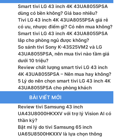
Smart tivi LG 43 inch 4K 43UA8055PSA
: α7 AI 4K Gen8
dùng có bền không? Giá bao nhiêu?
Tivi LG 43 inch 4K 43UA8055PSA giá rẻ
g suất loa: 20 W
có ưu, nhược điểm gì? Có nên mua không?
Smart tivi LG 43 inch 4K 43UA8055PSA
 loa: 2.0 Ch
lắp cho phòng ngủ được không?
So sánh tivi Sony K-43S25VM2 và LG
ệ âm thanh: AI Sound Pro (Virtual 9.1.2 Up-mix)
43UA8055PSA, nên mua tivi nào tầm giá
dưới 10 triệu?
 bằng giọng nói: Tìm kiếm giọng nói trên YouTube
Review chất lượng smart tivi LG 43 inch
ng Việt
4K 43UA8055PSA – Nên mua hay không?
5 Lý do nên chọn smart tivi LG 43 inch 4K
hanh Kỹ thuật số: DVB-T2 (*VN: DVB-T2C)
43UA8055PSA cho phòng khách
BÀI VIẾT MỚI
 Wifi 6, Bluetooth, HDMI, USB, Anynet+ (HDMI-CEC),
 (LAN), HDMI Audio Return Channel, HDMI (High
Review tivi Samsung 43 inch
e), RF In (Terrestrial / Cable input)
UA43U8000HKXXV với trợ lý Vision AI có
thần kỳ?
ển từ xa: Có
Bật mí lý do tivi Samsung 65 inch
UA65U8500HKXXV là lựa chọn thông