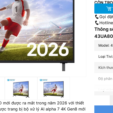
CÒN TRO
Gọi đặ
Hotlin
Thông số
43UA80
Model: 
Loại Tivi
Kích thư
Độ phân 
Loại màn
Tần số q
 mới được ra mắt trong năm 2026 với thiết
được trang bị bộ xử lý AI alpha 7 4K Gen8 mới
Hệ điều 