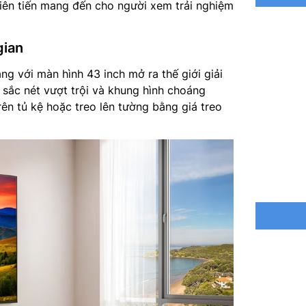
tiên tiến mang đến cho người xem trải nghiệm
Bộ xử lý
gian
Tổng côn
ng với màn hình 43 inch mở ra thế giới giải
Hệ thống
 sắc nét vượt trội và khung hình choáng
rên tủ kệ hoặc treo lên tường bằng giá treo
Công ngh
Tìm kiếm
bằng tiế
Truyền t
Kết nối:
Ethernet
Frame Rat
Điều khi