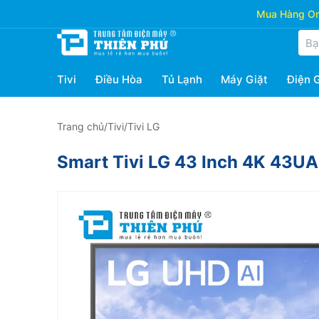
Mua Hàng Onl
Tivi
Điều Hòa
Tủ Lạnh
Máy Giặt
Điện 
Trang chủ
/
Tivi
/
Tivi LG
Smart Tivi LG 43 Inch 4K 43