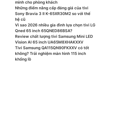
: AC220-240 V~ 50/60 Hz
minh cho phòng khách
Những điểm nâng cấp đáng giá của tivi
t: – W
Sony Bravia 3 II K-65XR30M2 so với thế
hệ cũ
ớc đóng gói: – mm
Vì sao 2026 nhiều gia đình lựa chọn tivi LG
Qned 65 inch 65QNED86BSA?
ợng đóng gói: – kg
Review chất lượng tivi Samsung Mini LED
Vision AI 65 inch UA65M8XHAKXXV
ớc tivi có chân đế: – mm
Tivi Samsung QA115QN90FKXXV có tốt
không? Trải nghiệm màn hình 115 inch
ợng tivi có chân đế: – kg
khổng lồ
ớc không chân, treo tường: – mm
ng không chân: – kg
xuất: LG
 –
mắt: 2026