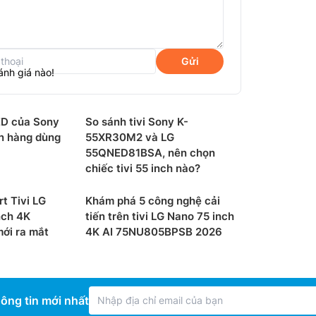
Gửi
ánh giá nào!
ED của Sony
So sánh tivi Sony K-
n hàng dùng
55XR30M2 và LG
55QNED81BSA, nên chọn
chiếc tivi 55 inch nào?
t Tivi LG
Khám phá 5 công nghệ cải
nch 4K
tiến trên tivi LG Nano 75 inch
gram
i ra mắt
4K AI 75NU805BPSB 2026
sẵn hệ điều hành WebOS 26 tích hợp kho
m. LG còn cam kết duy trì nâng cấp hệ điều
 tính năng, công nghệ mới được tiếp cận
ông tin mới nhất