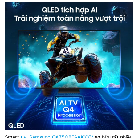
Smart
tivi Samsung QA75Q8FAAKXXV
sở hữu rất nhiều