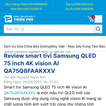
Mua Hàng Online:
0918969699
Đại Lý:
0983262323
Ninh Bình:
0912339019
Dự Án:
0983666996
0
Dịch Vụ Sửa Chữa Bảo Dưỡng
Máy Giặt - Máy Sấy
Trung Tâm Bảo
Trang chủ
/
Kinh Nghiệm Hay
/
Tư Vấn về Tivi
Review smart tivi Samsung QLED
75 inch 4K vision AI
QA75Q8FAAKXXV
Tác giả: Nguyễn Ngọc Anh
Đăng ngày: 08/09/2025, lúc 22:43
Smart tivi Samsung QLED 75 inch 4K vision AI
QA75Q8FAAKXXV
là một mẫu tivi QLED mới của
Samsung được ứng dụng công nghệ vision AI mang lại
chất lượng hình ảnh vượt trội cũng như những tính