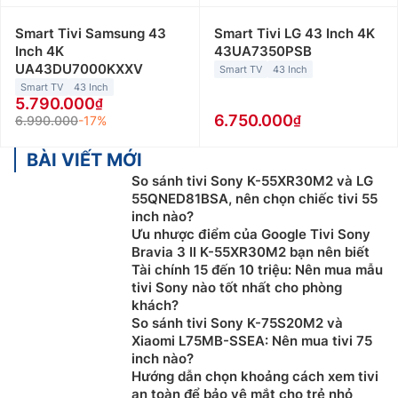
Smart Tivi Samsung 43
Smart Tivi LG 43 Inch 4K
Inch 4K
43UA7350PSB
UA43DU7000KXXV
Smart TV
43 Inch
Smart TV
43 Inch
5.790.000
6.750.000
6.990.000
-17%
BÀI VIẾT MỚI
So sánh tivi Sony K-55XR30M2 và LG
55QNED81BSA, nên chọn chiếc tivi 55
inch nào?
Ưu nhược điểm của Google Tivi Sony
Bravia 3 II K-55XR30M2 bạn nên biết
Tài chính 15 đến 10 triệu: Nên mua mẫu
tivi Sony nào tốt nhất cho phòng
khách?
So sánh tivi Sony K-75S20M2 và
Xiaomi L75MB-SSEA: Nên mua tivi 75
inch nào?
Hướng dẫn chọn khoảng cách xem tivi
an toàn để bảo vệ mắt cho trẻ nhỏ