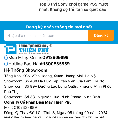
Top 3 tivi Sony chơi game PS5 mượt
nhất: Không độ trễ, tần số quét cao
Đăng ký nhận thông tin mới nhất
Đăng ký
Mua Hàng Online:
0918969699
Hotline Bảo Hành:
1800585859
Hệ Thống Showroom
Tổng Kho: KCN Vĩnh Hoàng, Quận Hoàng Mai, Hà Nội
Showroom: Số 488 Hà Huy Tập, Yên Viên, Gia Lâm, Hà Nội
Showroom: Số 89A Đường Lạc Long Quân, Phường Vĩnh Phúc,
Phú Thọ
Showroom: Số 331 Nguyễn Huệ, Ninh Phong, Ninh Bình
Công Ty Cổ Phần Điện Máy Thiên Phú
MST: 0107333989
Đăng Ký Thay Đổi Lần Thứ: 8, Ngày 05 tháng 09 năm 2024
Nơi Cấp: Phòng DKKD - Sở Kế Hoạch và Đầu Tư TP Hà Nội