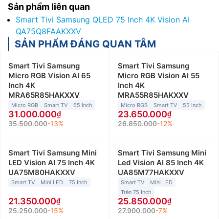
Sản phẩm liên quan
Smart Tivi Samsung QLED 75 Inch 4K Vision AI
QA75Q8FAAKXXV
SẢN PHẨM ĐÁNG QUAN TÂM
Smart Tivi Samsung
Smart Tivi Samsung
Micro RGB Vision AI 65
Micro RGB Vision AI 55
Inch 4K
Inch 4K
MRA65R85HAKXXV
MRA55R85HAKXXV
Micro RGB
Smart TV
65 Inch
Micro RGB
Smart TV
55 Inch
31.000.000
23.650.000
35.500.000
-13%
26.850.000
-12%
Smart Tivi Samsung Mini
Smart Tivi Samsung Mini
LED Vision AI 75 Inch 4K
Led Vision AI 85 Inch 4K
UA75M80HAKXXV
UA85M77HAKXXV
Smart TV
Mini LED
75 Inch
Smart TV
Mini LED
Trên 75 Inch
21.350.000
25.850.000
25.250.000
-15%
27.900.000
-7%