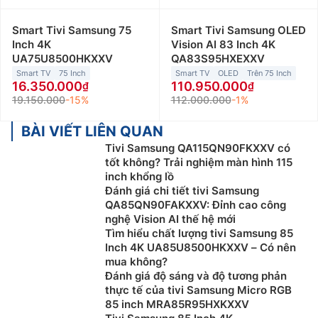
Smart Tivi Samsung 75
Smart Tivi Samsung OLED
Inch 4K
Vision AI 83 Inch 4K
UA75U8500HKXXV
QA83S95HXEXXV
Smart TV
75 Inch
Smart TV
OLED
Trên 75 Inch
16.350.000
110.950.000
19.150.000
-15%
112.000.000
-1%
BÀI VIẾT LIÊN QUAN
Tivi Samsung QA115QN90FKXXV có
tốt không? Trải nghiệm màn hình 115
inch khổng lồ
Đánh giá chi tiết tivi Samsung
QA85QN90FAKXXV: Đỉnh cao công
nghệ Vision AI thế hệ mới
Tìm hiểu chất lượng tivi Samsung 85
Inch 4K UA85U8500HKXXV – Có nên
mua không?
Đánh giá độ sáng và độ tương phản
thực tế của tivi Samsung Micro RGB
85 inch MRA85R95HXKXXV