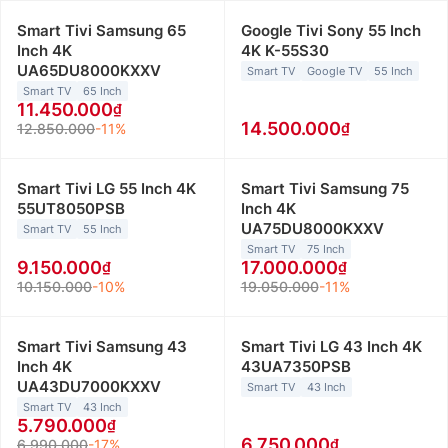
Smart Tivi Samsung 65
Google Tivi Sony 55 Inch
Inch 4K
4K K-55S30
UA65DU8000KXXV
Smart TV
Google TV
55 Inch
Smart TV
65 Inch
11.450.000
14.500.000
12.850.000
-11%
Smart Tivi LG 55 Inch 4K
Smart Tivi Samsung 75
55UT8050PSB
Inch 4K
UA75DU8000KXXV
Smart TV
55 Inch
Smart TV
75 Inch
9.150.000
17.000.000
10.150.000
-10%
19.050.000
-11%
Smart Tivi Samsung 43
Smart Tivi LG 43 Inch 4K
Inch 4K
43UA7350PSB
UA43DU7000KXXV
Smart TV
43 Inch
Smart TV
43 Inch
5.790.000
6.750.000
6.990.000
-17%