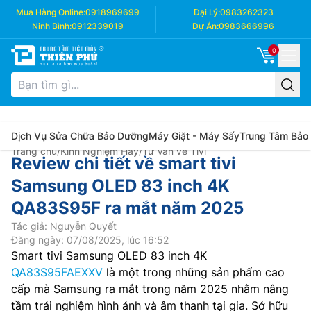
Mua Hàng Online:
0918969699
Đại Lý:
0983262323
Ninh Bình:
0912339019
Dự Án:
0983666996
0
Dịch Vụ Sửa Chữa Bảo Dưỡng
Máy Giặt - Máy Sấy
Trung Tâm Bảo
Trang chủ
/
Kinh Nghiệm Hay
/
Tư Vấn về Tivi
Review chi tiết về smart tivi
Samsung OLED 83 inch 4K
QA83S95F ra mắt năm 2025
Tác giả: Nguyễn Quyết
Đăng ngày: 07/08/2025, lúc 16:52
Smart tivi Samsung OLED 83 inch 4K
QA83S95FAEXXV
là một trong những sản phẩm cao
cấp mà Samsung ra mắt trong năm 2025 nhằm nâng
tầm trải nghiệm hình ảnh và âm thanh tại gia. Sở hữu