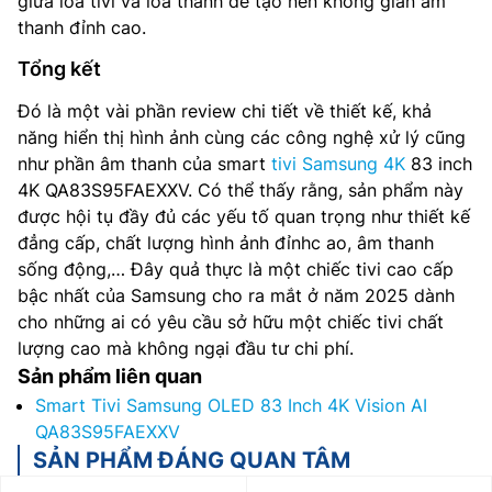
giữa loa tivi và loa thanh để tạo nên không gian âm
thanh đỉnh cao.
Tổng kết
Đó là một vài phần review chi tiết về thiết kế, khả
năng hiển thị hình ảnh cùng các công nghệ xử lý cũng
như phần âm thanh của smart
tivi Samsung 4K
83 inch
4K QA83S95FAEXXV. Có thể thấy rằng, sản phẩm này
được hội tụ đầy đủ các yếu tố quan trọng như thiết kế
đẳng cấp, chất lượng hình ảnh đỉnhc ao, âm thanh
sống động,… Đây quả thực là một chiếc tivi cao cấp
bậc nhất của Samsung cho ra mắt ở năm 2025 dành
cho những ai có yêu cầu sở hữu một chiếc tivi chất
lượng cao mà không ngại đầu tư chi phí.
Sản phẩm liên quan
Smart Tivi Samsung OLED 83 Inch 4K Vision AI
QA83S95FAEXXV
SẢN PHẨM ĐÁNG QUAN TÂM