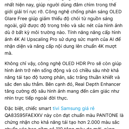
nhất hiện nay, giúp người dùng đắm chìm trong thế
giới giải trí rực rỡ. Công nghệ chống phản sáng OLED
Glare Free giúp giảm thiểu độ chói từ nguồn sáng
ngoài, giữ được độ trong trẻo và sắc nét của hình ảnh
dù ở bất kỳ môi trường nào. Tính năng nâng cấp hình
ảnh 4K AI Upscaling Pro sử dụng sức mạnh của AI để
nhận diện và nâng cấp nội dung lên chuẩn 4K mượt
mà.
Không chỉ vậy, công nghệ OLED HDR Pro sẽ còn giúp
hình ảnh trở nên sống động và có chiều sâu nhờ khả
năng tái tạo độ tương phản, sắc trắng thuần khiết và
sắc đen sâu thẳm. Bên cạnh đó, Real Depth Enhancer
tăng cường độ sâu hình ảnh mang đến cảm giác như
nhìn trực tiếp ngoài đời thực.
Đặc biệt, chiếc smart
tivi Samsung giá rẻ
QA83S95FAEXXV này còn đạt chuẩn màu PANTONE là
chứng nhận cho khả năng tái tạo hơn 2.000 màu sắc
chuẩn xác bao gồm cả 110 tông màu da mới, cùng