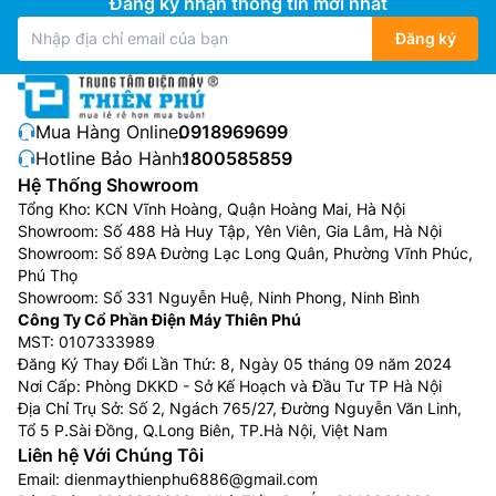
Đăng ký nhận thông tin mới nhất
Đăng ký
Mua Hàng Online:
0918969699
Hotline Bảo Hành:
1800585859
Hệ Thống Showroom
Tổng Kho: KCN Vĩnh Hoàng, Quận Hoàng Mai, Hà Nội
Showroom: Số 488 Hà Huy Tập, Yên Viên, Gia Lâm, Hà Nội
Showroom: Số 89A Đường Lạc Long Quân, Phường Vĩnh Phúc,
Phú Thọ
Showroom: Số 331 Nguyễn Huệ, Ninh Phong, Ninh Bình
Công Ty Cổ Phần Điện Máy Thiên Phú
MST: 0107333989
Đăng Ký Thay Đổi Lần Thứ: 8, Ngày 05 tháng 09 năm 2024
Nơi Cấp: Phòng DKKD - Sở Kế Hoạch và Đầu Tư TP Hà Nội
Địa Chỉ Trụ Sở: Số 2, Ngách 765/27, Đường Nguyễn Văn Linh,
Tổ 5 P.Sài Đồng, Q.Long Biên, TP.Hà Nội, Việt Nam
Liên hệ Với Chúng Tôi
Email:
dienmaythienphu6886@gmail.com