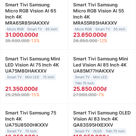
Smart Tivi Samsung
Smart Tivi Samsung
Micro RGB Vision AI 65
Micro RGB Vision AI 55
Inch 4K
Inch 4K
MRA65R85HAKXXV
MRA55R85HAKXXV
Micro RGB
Smart TV
65 Inch
Micro RGB
Smart TV
55 Inch
31.000.000
23.650.000
35.500.000
-13%
26.850.000
-12%
Smart Tivi Samsung Mini
Smart Tivi Samsung Mini
LED Vision AI 75 Inch 4K
Led Vision AI 85 Inch 4K
UA75M80HAKXXV
UA85M77HAKXXV
Smart TV
Mini LED
75 Inch
Smart TV
Mini LED
Trên 75 Inch
21.350.000
25.850.000
25.250.000
-15%
27.900.000
-7%
Smart Tivi Samsung 75
Smart Tivi Samsung OLED
Inch 4K
Vision AI 83 Inch 4K
UA75U8500HKXXV
QA83S95HXEXXV
Smart TV
75 Inch
Smart TV
OLED
Trên 75 Inch