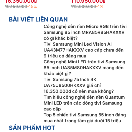
16.350.000
110.950.000
19.150.000
-15%
112.000.000
-1%
BÀI VIẾT LIÊN QUAN
Công nghệ đèn nền Micro RGB trên tivi
Samsung 85 inch MRA85R85HAKXXV
có gì khác biệt?
Tivi Samsung Mini Led Vision AI
UA43M77HAKXXV cao cấp chưa đến
9 triệu có đáng mua
Công nghệ Mini LED trên tivi Samsung
85 inch UA85M80HAKXXV mang đến
khác biệt gì?
Tivi Samsung 75 Inch 4K
UA75U8500HKXXV giá chỉ
16.350.000đ có nên mua không?
Tìm hiểu công nghệ đèn nền Quantum
Mini LED trên các dòng tivi Samsung
cao cấp
Top 5 chiếc tivi Samsung 55 inch đáng
mua nhất trong tầm giá dưới 15 triệu
SẢN PHẨM HOT