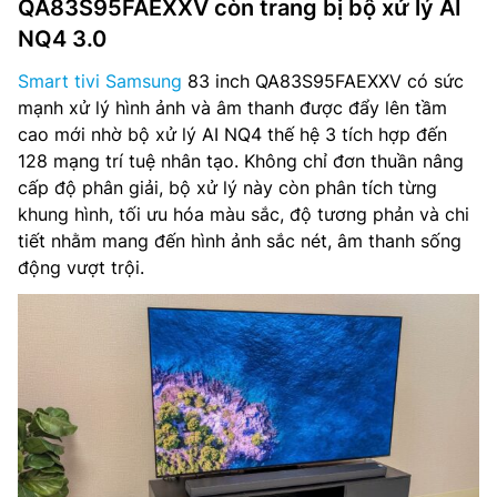
QA83S95FAEXXV còn trang bị bộ xử lý AI
NQ4 3.0
Smart tivi Samsung
83 inch QA83S95FAEXXV có sức
mạnh xử lý hình ảnh và âm thanh được đẩy lên tầm
cao mới nhờ bộ xử lý AI NQ4 thế hệ 3 tích hợp đến
128 mạng trí tuệ nhân tạo. Không chỉ đơn thuần nâng
cấp độ phân giải, bộ xử lý này còn phân tích từng
khung hình, tối ưu hóa màu sắc, độ tương phản và chi
tiết nhằm mang đến hình ảnh sắc nét, âm thanh sống
động vượt trội.