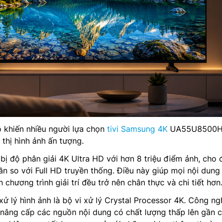
 khiến nhiều người lựa chọn
tivi Samsung 4K
UA55U8500H
 thị hình ảnh ấn tượng.
ị độ phân giải 4K Ultra HD với hơn 8 triệu điểm ảnh, cho 
ần so với Full HD truyền thống. Điều này giúp mọi nội dung
 chương trình giải trí đều trở nên chân thực và chi tiết hơn
xử lý hình ảnh là bộ vi xử lý Crystal Processor 4K. Công ng
 nâng cấp các nguồn nội dung có chất lượng thấp lên gần 