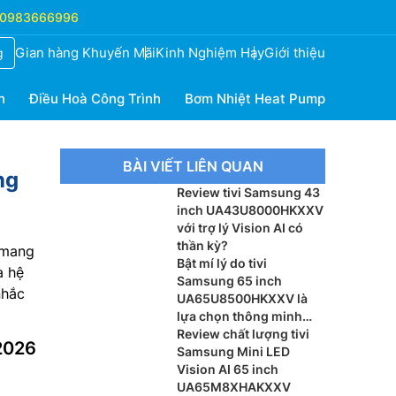
0983666996
Gian hàng Khuyến Mãi
Kinh Nghiệm Hay
Giới thiệu
g
h
Điều Hoà Công Trình
Bơm Nhiệt Heat Pump
BÀI VIẾT LIÊN QUAN
ng
Review tivi Samsung 43
inch UA43U8000HKXXV
với trợ lý Vision AI có
thần kỳ?
mang
Bật mí lý do tivi
à hệ
Samsung 65 inch
nhắc
UA65U8500HKXXV là
lựa chọn thông minh
cho phòng khách
Review chất lượng tivi
2026
Samsung Mini LED
Vision AI 65 inch
UA65M8XHAKXXV