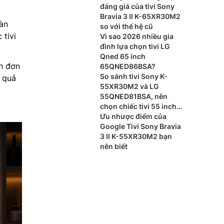
đáng giá của tivi Sony
Bravia 3 II K-65XR30M2
ràn
so với thế hệ cũ
 tivi
Vì sao 2026 nhiều gia
đình lựa chọn tivi LG
Qned 65 inch
ên đơn
65QNED86BSA?
So sánh tivi Sony K-
u quả
55XR30M2 và LG
55QNED81BSA, nên
chọn chiếc tivi 55 inch
nào?
Ưu nhược điểm của
Google Tivi Sony Bravia
3 II K-55XR30M2 bạn
nên biết