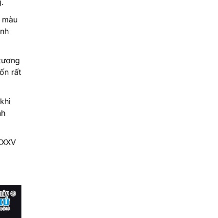
.
i màu
ình
 tương
ốn rất
khi
nh
KXXV