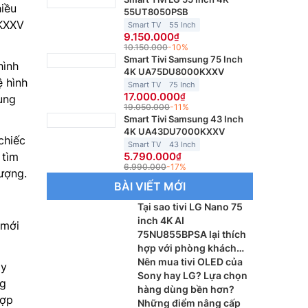
hiều
55UT8050PSB
HKXXV
Smart TV
55 Inch
9.150.000
10.150.000
-10%
Smart Tivi Samsung 75 Inch
hình
4K UA75DU8000KXXV
ệ hình
Smart TV
75 Inch
17.000.000
ung
19.050.000
-11%
Smart Tivi Samsung 43 Inch
4K UA43DU7000KXXV
chiếc
Smart TV
43 Inch
5.790.000
 tìm
6.990.000
-17%
lượng.
BÀI VIẾT MỚI
Tại sao tivi LG Nano 75
inch 4K AI
 mới
75NU855BPSA lại thích
hợp với phòng khách
lớn?
Nên mua tivi OLED của
y
Sony hay LG? Lựa chọn
ng
hàng dùng bền hơn?
hợp
Những điểm nâng cấp