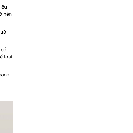
iệu
ở nên
gười
 có
ể loại
hanh