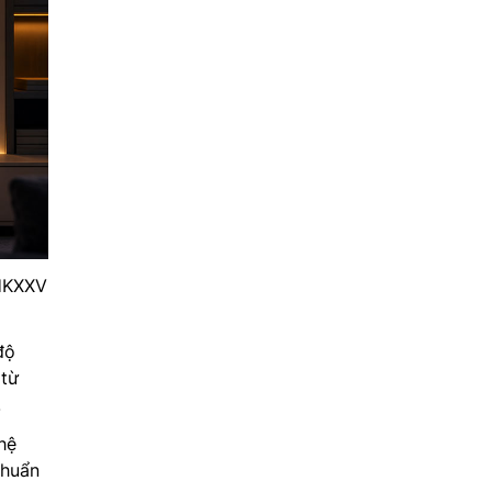
KXXV
độ
 từ
.
hệ
chuẩn