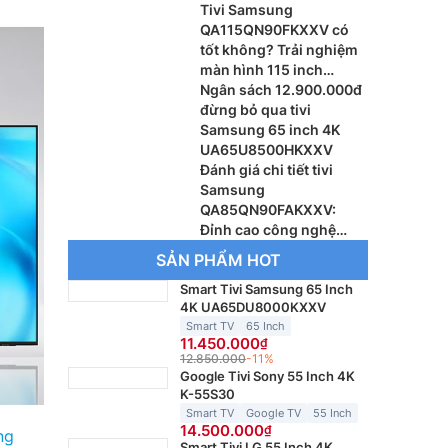
Tivi Samsung
QA115QN90FKXXV có
tốt không? Trải nghiệm
màn hình 115 inch
khổng lồ
Ngân sách 12.900.000đ
đừng bỏ qua tivi
Samsung 65 inch 4K
UA65U8500HKXXV
Đánh giá chi tiết tivi
Samsung
QA85QN90FAKXXV:
Đỉnh cao công nghệ
Vision AI thế hệ mới
SẢN PHẨM HOT
Smart Tivi Samsung 65 Inch
4K UA65DU8000KXXV
Smart TV
65 Inch
11.450.000
12.850.000
-11%
Google Tivi Sony 55 Inch 4K
K-55S30
Smart TV
Google TV
55 Inch
14.500.000
ng
Smart Tivi LG 55 Inch 4K