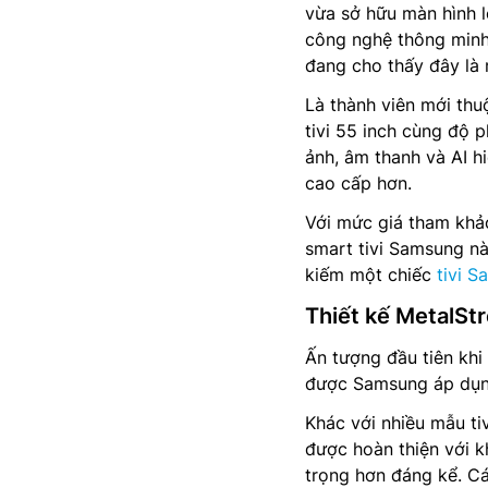
vừa sở hữu màn hình lớ
công nghệ thông min
đang cho thấy đây là 
Là thành viên mới th
tivi 55 inch cùng độ p
ảnh, âm thanh và AI h
cao cấp hơn.
Với mức giá tham khả
smart tivi Samsung n
kiếm một chiếc
tivi S
Thiết kế MetalSt
Ấn tượng đầu tiên kh
được Samsung áp dụn
Khác với nhiều mẫu ti
được hoàn thiện với k
trọng hơn đáng kể. Cá