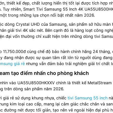
n, thiết kế đẹp, chất lượng hiển thị tốt lại được tích hợp n
h. Tuy nhiên, Smart Tivi Samsung 55 Inch 4K UA55U8500
một trong những lựa chọn nổi bật nhất năm 2026.
uộc dòng Crystal UHD của Samsung, sản phẩm sở hữu màn 
hân giải tivi 4K sắc nét. Bên cạnh đó là hàng loạt công ngh
iện đại vốn thường chỉ xuất hiện trên những dòng tivi Sams
o 11.750.000đ cùng chế độ bảo hành chính hãng 24 tháng, 
ày đang nhận được sự quan tâm rất lớn từ người dùng đang
amsung giá rẻ
nhưng vẫn đảm bảo trải nghiệm giải trí chất 
ream tạo điểm nhấn cho phòng khách
i nhìn vào UA55U8500HKXXV chính là thiết kế MetalStream
g trên dòng sản phẩm năm 2026.
vi giá rẻ sử dụng khung nhựa, chiếc
tivi Samsung 55 inch
nà
hung kim loại cao cấp, mang lại cảm giác chắc chắn và sa
c đường nét được tối giản, tạo nên vẻ ngoài hiện đại phù 