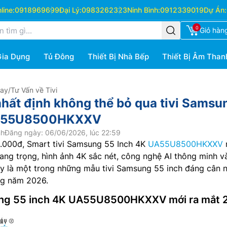
ine:
0918969699
Đại Lý:
0983262323
Ninh Bình:
0912339019
Dự Án:
0
Giỏ hàn
Gia Dụng
Tủ Đông
Thiết Bị Nhà Bếp
Thiết Bị Âm Than
Hay
/
Tư Vấn về Tivi
 nhất định không thể bỏ qua tivi Samsu
UA55U8500HKXXV
nh
Đăng ngày: 06/06/2026, lúc 22:59
0.000đ, Smart tivi Samsung 55 Inch 4K
UA55U8500HKXXV
 sang trọng, hình ảnh 4K sắc nét, công nghệ AI thông minh v
ây là một trong những mẫu tivi Samsung 55 inch đáng cân 
ng năm 2026.
ung 55 inch 4K UA55U8500HKXXV mới ra mắt 