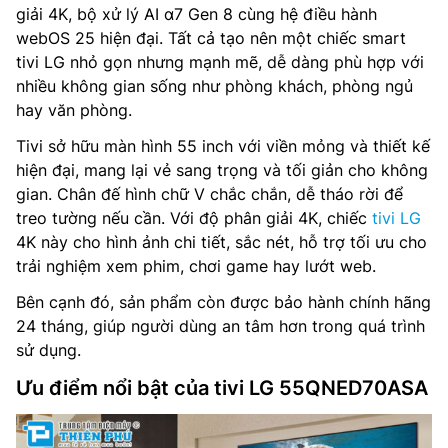
giải 4K, bộ xử lý AI α7 Gen 8 cùng hệ điều hành
webOS 25 hiện đại. Tất cả tạo nên một chiếc smart
tivi LG nhỏ gọn nhưng mạnh mẽ, dễ dàng phù hợp với
nhiều không gian sống như phòng khách, phòng ngủ
hay văn phòng.
Tivi sở hữu màn hình 55 inch với viền mỏng và thiết kế
hiện đại, mang lại vẻ sang trọng và tối giản cho không
gian. Chân đế hình chữ V chắc chắn, dễ tháo rời để
treo tường nếu cần. Với độ phân giải 4K, chiếc
tivi LG
4K này cho hình ảnh chi tiết, sắc nét, hỗ trợ tối ưu cho
trải nghiệm xem phim, chơi game hay lướt web.
Bên cạnh đó, sản phẩm còn được bảo hành chính hãng
24 tháng, giúp người dùng an tâm hơn trong quá trình
sử dụng.
Ưu điểm nổi bật của tivi LG 55QNED70ASA