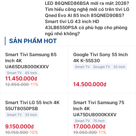
LED 86QNED86BSA mới ra mắt 2026?
Tìm hiểu công nghệ mới có trên tivi LG
Qned Evo AI 85 Inch 85QNED90BS?
Smart tivi LG 43 inch HD
43LB6550PSA có phù hợp cho phòng
ngủ nhỏ không?
SẢN PHẨM HOT
Smart Tivi Samsung 65
Google Tivi Sony 55 Inch
Inch 4K
4K K-55S30
UA65DU8000KXXV
Smart TV
Google TV
55 Inch
Smart TV
65 Inch
11.450.000
14.500.000
12.850.000
-11%
Smart Tivi LG 55 Inch 4K
Smart Tivi Samsung 75
55UT8050PSB
Inch 4K
UA75DU8000KXXV
Smart TV
55 Inch
Smart TV
75 Inch
9.150.000
17.000.000
10.150.000
-10%
19.050.000
-11%