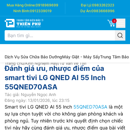
Mua Hàng Online:
0918969699
Đại Lý:
0983262323
Ninh Bình:
0912339019
Dự Án:
0983666996
0
Dịch Vụ Sửa Chữa Bảo Dưỡng
Máy Giặt - Máy Sấy
Trung Tâm Bảo
Trang chủ
/
Kinh Nghiệm Hay
/
Tư Vấn về Tivi
Đánh giá ưu, nhược điểm của
smart tivi LG QNED AI 55 Inch
55QNED70ASA
Tác giả: Nguyễn Ngọc Anh
Đăng ngày: 13/01/2026, lúc 23:15
Smart tivi LG QNED AI 55 Inch
55QNED70ASA
là một
sự lựa chọn tuyệt vời cho không gian phòng khách và
phòng ngủ. Tuy nhiên trước khi quyết định chọn chiếc
tivi này hãy cùng đánh giá ưu, nhược điểm qua bài viết