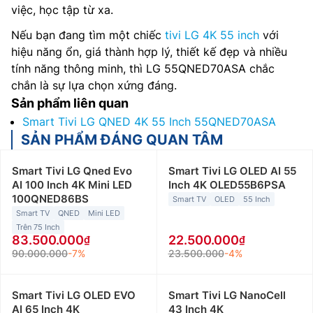
việc, học tập từ xa.
Nếu bạn đang tìm một chiếc
tivi LG 4K 55 inch
với
hiệu năng ổn, giá thành hợp lý, thiết kế đẹp và nhiều
tính năng thông minh, thì LG 55QNED70ASA chắc
chắn là sự lựa chọn xứng đáng.
Sản phẩm liên quan
Smart Tivi LG QNED 4K 55 Inch 55QNED70ASA
SẢN PHẨM ĐÁNG QUAN TÂM
Smart Tivi LG Qned Evo
Smart Tivi LG OLED AI 55
AI 100 Inch 4K Mini LED
Inch 4K OLED55B6PSA
100QNED86BS
Smart TV
OLED
55 Inch
Smart TV
QNED
Mini LED
Trên 75 Inch
83.500.000
22.500.000
90.000.000
-7%
23.500.000
-4%
Smart Tivi LG OLED EVO
Smart Tivi LG NanoCell
AI 65 Inch 4K
43 Inch 4K