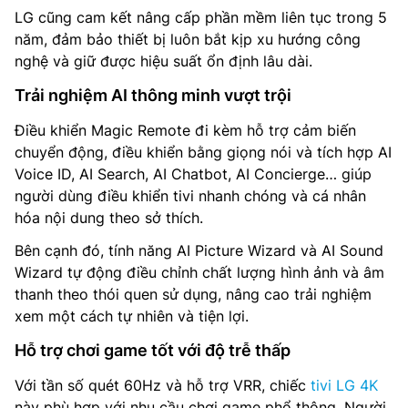
LG cũng cam kết nâng cấp phần mềm liên tục trong 5
năm, đảm bảo thiết bị luôn bắt kịp xu hướng công
nghệ và giữ được hiệu suất ổn định lâu dài.
Trải nghiệm AI thông minh vượt trội
Điều khiển Magic Remote đi kèm hỗ trợ cảm biến
chuyển động, điều khiển bằng giọng nói và tích hợp AI
Voice ID, AI Search, AI Chatbot, AI Concierge… giúp
người dùng điều khiển tivi nhanh chóng và cá nhân
hóa nội dung theo sở thích.
Bên cạnh đó, tính năng AI Picture Wizard và AI Sound
Wizard tự động điều chỉnh chất lượng hình ảnh và âm
thanh theo thói quen sử dụng, nâng cao trải nghiệm
xem một cách tự nhiên và tiện lợi.
Hỗ trợ chơi game tốt với độ trễ thấp
Với tần số quét 60Hz và hỗ trợ VRR, chiếc
tivi LG 4K
này phù hợp với nhu cầu chơi game phổ thông. Người