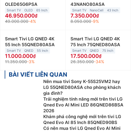
OLED65G6PSA
43NANO80ASA
Smart TV
OLED
65 Inch
Smart TV
NanoCell
43 Inch
46.950.000
7.350.000
49.000.000
-4%
8.050.000
-9%
Smart Tivi LG QNED 4K
Smart Tivi LG QNED 4K
55 Inch 55QNED80ASA
75 Inch 75QNED80ASA
Smart TV
QNED
55 Inch
Smart TV
QNED
75 Inch
11.000.000
17.500.000
11.350.000
-3%
26.350.000
-34%
BÀI VIẾT LIÊN QUAN
Nên mua tivi Sony K-55S25VM2 hay
LG 55QNED80ASA cho phòng khách
gia đình?
Trải nghiệm tính năng mới trên tivi LG
Qned Evo AI Mini LED 86QNED86BSA
2026
Khám phá công nghệ mới trên tivi LG
Qned Evo AI 85 Inch 85QNED90BS
Có nên mua tivi LG Qned Evo AI Mini