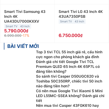
Smart Tivi Samsung 43
Smart Tivi LG 43 Inch 4K
Inch 4K
43UA7350PSB
UA43DU7000KXXV
Smart TV
43 Inch
Smart TV
43 Inch
5.790.000
6.750.000
6.990.000
-17%
BÀI VIẾT MỚI
Top 3 tivi TCL 55 inch giá rẻ, cấu hình
cực ngon cho phòng khách gia đình
Đánh giá chi tiết Google Tivi TCL
Premium QLED 65 Inch 4K 65P7L có
đáng tiền không?
So sánh tivi Casper D50UGC620 và
Toshiba 50C350RP, chiếc tivi 50 inch
nào đáng tiền hơn?
Có nên mua Google Tivi Xiaomi S Mini
LED L55MC-SSEA không? Đánh giá chi
tiết
Nên mua tivi Casper 43FGK610 hay