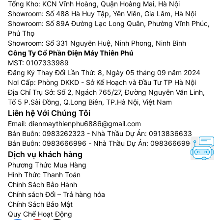
Tổng Kho: KCN Vĩnh Hoàng, Quận Hoàng Mai, Hà Nội
Showroom: Số 488 Hà Huy Tập, Yên Viên, Gia Lâm, Hà Nội
Showroom: Số 89A Đường Lạc Long Quân, Phường Vĩnh Phúc,
Phú Thọ
Showroom: Số 331 Nguyễn Huệ, Ninh Phong, Ninh Bình
Công Ty Cổ Phần Điện Máy Thiên Phú
MST: 0107333989
Đăng Ký Thay Đổi Lần Thứ: 8, Ngày 05 tháng 09 năm 2024
Nơi Cấp: Phòng DKKD - Sở Kế Hoạch và Đầu Tư TP Hà Nội
Địa Chỉ Trụ Sở: Số 2, Ngách 765/27, Đường Nguyễn Văn Linh,
Tổ 5 P.Sài Đồng, Q.Long Biên, TP.Hà Nội, Việt Nam
Liên hệ Với Chúng Tôi
Email:
dienmaythienphu6886@gmail.com
Bán Buôn:
0983262323
- Nhà Thầu Dự Án:
0913836633
Bán Buôn:
0983666996
- Nhà Thầu Dự Án:
0983666996
Dịch vụ khách hàng
Phương Thức Mua Hàng
Hình Thức Thanh Toán
Chính Sách Bảo Hành
Chính sách Đổi – Trả hàng hóa
Chính Sách Bảo Mật
Quy Chế Hoạt Động