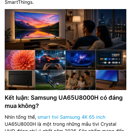
SmartThings.
Kết luận: Samsung UA65U8000H có đáng
mua không?
Nhìn tổng thể,
smart tivi Samsung 4K 65 inch
UA65U8000H là một trong những mẫu tivi Crystal
UHD đáng chú ý nhất năm 2026. Sản phẩm mang đến