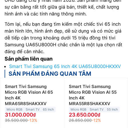
sự cân bằng rất tốt giữa giá bán, thiết kế, chất lượng
hình ảnh và các tính năng thông minh.
Tóm lại, nếu bạn đang tìm kiếm một chiếc tivi 65 inch
màn hình lớn, hình ảnh đẹp, dễ sử dụng và có mức giá
dễ tiếp cận trong khoảng dưới 15 triệu đồng thì tivi
Samsung UA65U8000H chắc chắn là một lựa chọn rất
đáng để cân nhắc.
Sản phẩm liên quan
Smart Tivi Samsung 65 Inch 4K UA65U8000HKXXV
SẢN PHẨM ĐÁNG QUAN TÂM
Smart Tivi Samsung
Smart Tivi Samsung
Micro RGB Vision AI 65
Micro RGB Vision AI 55
Inch 4K
Inch 4K
MRA65R85HAKXXV
MRA55R85HAKXXV
Micro RGB
Smart TV
65 Inch
Micro RGB
Smart TV
55 Inch
31.000.000
23.650.000
35.500.000
-13%
26.850.000
-12%