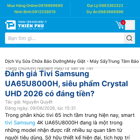
Mua Hàng Online:
0918969699
Đại Lý:
0983262323
Ninh Bình:
0912339019
Dự Án:
0983666996
0
Dịch Vụ Sửa Chữa Bảo Dưỡng
Máy Giặt - Máy Sấy
Trung Tâm Bảo
Trang chủ
/
Kinh Nghiệm Hay
/
Tư Vấn về Tivi
Đánh giá Tivi Samsung
UA65U8000H, siêu phẩm Crystal
UHD 2026 có đáng tiền?
Tác giả: Nguyễn Quyết
Đăng ngày: 09/06/2026, lúc 15:31
Trong phân khúc tivi 65 inch tầm trung hiện nay, smart
tivi Samsung
4K UA65U8000H đang là một trong
những model nhận được rất nhiều sự quan tâm từ
người tiêu dùng. Sở hữu thiết kế hiện đại, tích hợp trí