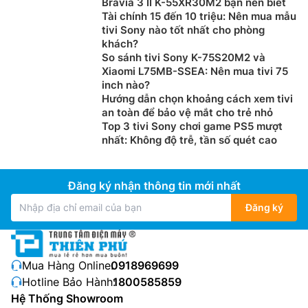
Bravia 3 II K-55XR30M2 bạn nên biết
Tài chính 15 đến 10 triệu: Nên mua mẫu
tivi Sony nào tốt nhất cho phòng
khách?
So sánh tivi Sony K-75S20M2 và
Xiaomi L75MB-SSEA: Nên mua tivi 75
inch nào?
Hướng dẫn chọn khoảng cách xem tivi
an toàn để bảo vệ mắt cho trẻ nhỏ
Top 3 tivi Sony chơi game PS5 mượt
nhất: Không độ trễ, tần số quét cao
Đăng ký nhận thông tin mới nhất
Đăng ký
Mua Hàng Online:
0918969699
Hotline Bảo Hành:
1800585859
Hệ Thống Showroom