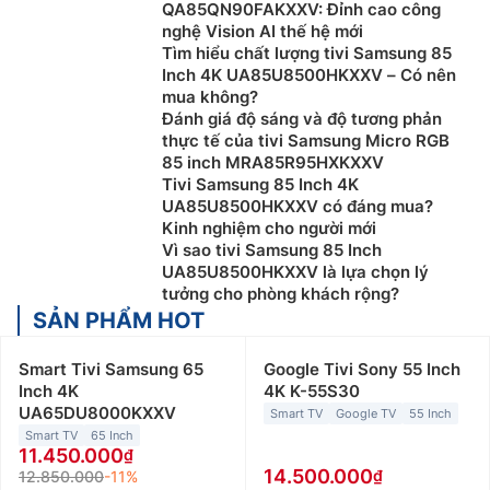
QA85QN90FAKXXV: Đỉnh cao công
nghệ Vision AI thế hệ mới
Tìm hiểu chất lượng tivi Samsung 85
Inch 4K UA85U8500HKXXV – Có nên
mua không?
Đánh giá độ sáng và độ tương phản
thực tế của tivi Samsung Micro RGB
85 inch MRA85R95HXKXXV
Tivi Samsung 85 Inch 4K
UA85U8500HKXXV có đáng mua?
Kinh nghiệm cho người mới
Vì sao tivi Samsung 85 Inch
UA85U8500HKXXV là lựa chọn lý
tưởng cho phòng khách rộng?
SẢN PHẨM HOT
Smart Tivi Samsung 65
Google Tivi Sony 55 Inch
Inch 4K
4K K-55S30
UA65DU8000KXXV
Smart TV
Google TV
55 Inch
Smart TV
65 Inch
11.450.000
14.500.000
12.850.000
-11%