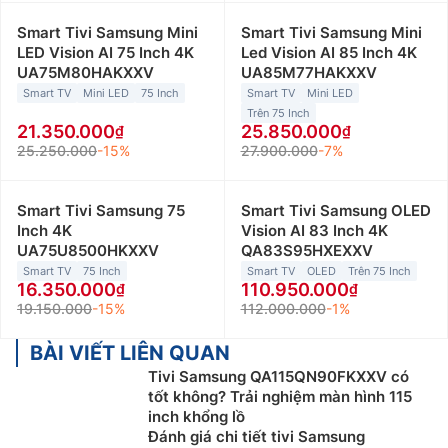
Smart Tivi Samsung Mini
Smart Tivi Samsung Mini
LED Vision AI 75 Inch 4K
Led Vision AI 85 Inch 4K
UA75M80HAKXXV
UA85M77HAKXXV
Smart TV
Mini LED
75 Inch
Smart TV
Mini LED
Trên 75 Inch
21.350.000
25.850.000
25.250.000
-15%
27.900.000
-7%
Smart Tivi Samsung 75
Smart Tivi Samsung OLED
Inch 4K
Vision AI 83 Inch 4K
UA75U8500HKXXV
QA83S95HXEXXV
Smart TV
75 Inch
Smart TV
OLED
Trên 75 Inch
16.350.000
110.950.000
19.150.000
-15%
112.000.000
-1%
BÀI VIẾT LIÊN QUAN
Tivi Samsung QA115QN90FKXXV có
tốt không? Trải nghiệm màn hình 115
inch khổng lồ
Đánh giá chi tiết tivi Samsung