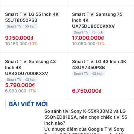
Smart Tivi LG 55 Inch 4K
Smart Tivi Samsung 75
55UT8050PSB
Inch 4K
UA75DU8000KXXV
Smart TV
55 Inch
Smart TV
75 Inch
9.150.000
17.000.000
10.150.000
-10%
19.050.000
-11%
Smart Tivi Samsung 43
Smart Tivi LG 43 Inch 4K
Inch 4K
43UA7350PSB
UA43DU7000KXXV
Smart TV
43 Inch
Smart TV
43 Inch
5.790.000
6.750.000
6.990.000
-17%
BÀI VIẾT MỚI
So sánh tivi Sony K-55XR30M2 và LG
55QNED81BSA, nên chọn chiếc tivi 55
inch nào?
Ưu nhược điểm của Google Tivi Sony