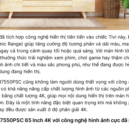
ã tích hợp công nghệ hiển thị tiên tiến vào chiếc Tivi này,
ic Range) giúp tăng cường độ tương phản và dải màu, m
ngay cả trong cảnh quay tối hoặc quá sáng. Với màn hình lớ
thưởng thức trải nghiệm xem phim, chơi game hay thậm chí
nh ảnh chi tiết và màu sắc phong phú, như thể đang được h
dung đang hiển thị.
550PSC cũng không làm người dùng thất vọng với công
 có khả năng nâng cấp chất lượng hình ảnh từ các nguồn p
 bằng chất lượng 4K, giúp mọi nội dung hiển thị trên màn h
ơn. Đây là một tính năng đặc biệt quan trọng khi mà không 
nay đều được sản xuất ở độ phân giải 4K.
7550PSC 65 Inch 4K với công nghệ hình ảnh cực đã