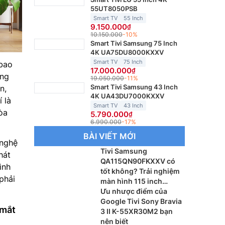
55UT8050PSB
Smart TV
55 Inch
9.150.000
10.150.000
-10%
Smart Tivi Samsung 75 Inch
4K UA75DU8000KXXV
Smart TV
75 Inch
 bao
17.000.000
ang
19.050.000
-11%
Smart Tivi Samsung 43 Inch
n,
4K UA43DU7000KXXV
 là
Smart TV
43 Inch
òa
5.790.000
6.990.000
-17%
BÀI VIẾT MỚI
 nghệ
Tivi Samsung
hát
QA115QN90FKXXV có
ình
tốt không? Trải nghiệm
phải
màn hình 115 inch
khổng lồ
Ưu nhược điểm của
Google Tivi Sony Bravia
 mắt
3 II K-55XR30M2 bạn
nên biết