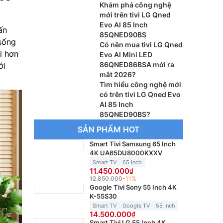
Khám phá công nghệ
mới trên tivi LG Qned
Evo AI 85 Inch
ấn
85QNED90BS
 sống
Có nên mua tivi LG Qned
i hơn
Evo AI Mini LED
86QNED86BSA mới ra
ới
mắt 2026?
Tìm hiểu công nghệ mới
có trên tivi LG Qned Evo
AI 85 Inch
85QNED90BS?
SẢN PHẨM HOT
Smart Tivi Samsung 65 Inch
4K UA65DU8000KXXV
Smart TV
65 Inch
11.450.000
12.850.000
-11%
Google Tivi Sony 55 Inch 4K
K-55S30
Smart TV
Google TV
55 Inch
14.500.000
Smart Tivi LG 55 Inch 4K