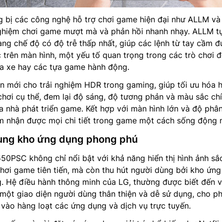
g bị các công nghệ hỗ trợ chơi game hiện đại như ALLM và
ghiệm chơi game mượt mà và phản hồi nhanh nhạy. ALLM t
sang chế độ có độ trễ thấp nhất, giúp các lệnh từ tay cầm 
c trên màn hình, một yếu tố quan trọng trong các trò chơi đ
a xe hay các tựa game hành động.
n mới cho trải nghiệm HDR trong gaming, giúp tối ưu hóa h
chơi cụ thể, đem lại độ sáng, độ tương phản và màu sắc ch
a nhà phát triển game. Kết hợp với màn hình lớn và độ phân
m nhận được mọi chi tiết trong game một cách sống động n
ùng kho ứng dụng phong phú
0PSC không chỉ nổi bật với khả năng hiển thị hình ảnh sắ
hơi game tiên tiến, mà còn thu hút người dùng bởi kho ứn
. Hệ điều hành thông minh của LG, thường được biết đến v
một giao diện người dùng thân thiện và dễ sử dụng, cho p
vào hàng loạt các ứng dụng và dịch vụ trực tuyến.