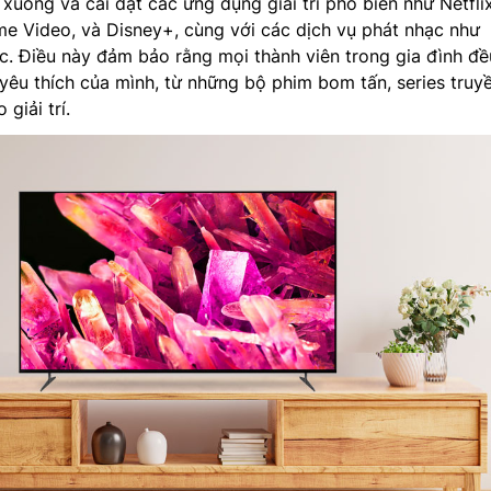
xuống và cài đặt các ứng dụng giải trí phổ biến như Netflix
e Video, và Disney+, cùng với các dịch vụ phát nhạc như
c. Điều này đảm bảo rằng mọi thành viên trong gia đình đề
 yêu thích của mình, từ những bộ phim bom tấn, series truy
giải trí.