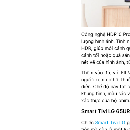
Công nghệ HDR10 Pro c
lượng hình ảnh. Tính 
HDR, giúp mỗi cảnh qu
cảnh tối hoặc quá sá
nét vẽ của hình ảnh, 
Thêm vào đó, với F
người xem cơ hội thư
diễn. Chế độ này tắt c
khung hình, màu sắc v
xác thực của bộ phim
Smart Tivi LG 65UR
Chiếc
Smart Tivi LG
gi
tiện mà còn là một lự