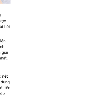
ự
được
òi hỏi
iển
ính
 giải
hất.
c nét
g dụng
ới tên
hép