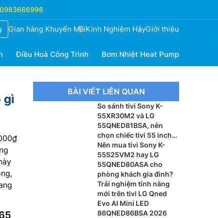
0983666996
Gian hàng Khuyến Mãi
Kinh Nghiệm Hay
Giới thiệu
g
h
Điều Hoà Công Trình
Bơm Nhiệt Heat Pump
BÀI VIẾT LIÊN QUAN
 gì
So sánh tivi Sony K-
55XR30M2 và LG
55QNED81BSA, nên
chọn chiếc tivi 55 inch
.000₫
nào?
Nên mua tivi Sony K-
ong
55S25VM2 hay LG
 này
55QNED80ASA cho
ông,
phòng khách gia đình?
Trải nghiệm tính năng
mang
mới trên tivi LG Qned
Evo AI Mini LED
86QNED86BSA 2026
 65