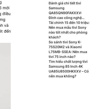
g
Đánh giá chi tiết tivi
6 mới
Samsung
QA85QN90FAKXXV:
g điều
Đỉnh cao công nghệ
ững
Vision AI thế hệ mới
Tài chính 15 đến 10 triệu:
nh và
Nên mua mẫu tivi Sony
ét đến
nào tốt nhất cho phòng
khách?
So sánh tivi Sony K-
75S20M2 và Xiaomi
L75MB-SSEA: Nên mua
tivi 75 inch nào?
Tìm hiểu chất lượng tivi
Samsung 85 Inch 4K
UA85U8500HKXXV – Có
nên mua không?