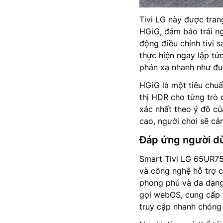
Tivi LG này được tran
HGiG, đảm bảo trải n
động điều chỉnh tivi 
thực hiện ngay lập tứ
phản xạ nhanh như đu
HGiG là một tiêu chuẩ
thị HDR cho từng trò 
xác nhất theo ý đồ củ
cao, người chơi sẽ cả
Đáp ứng người d
Smart Tivi LG 65UR755
và công nghệ hỗ trợ c
phong phú và đa dạng
gọi webOS, cung cấp 
truy cập nhanh chóng 