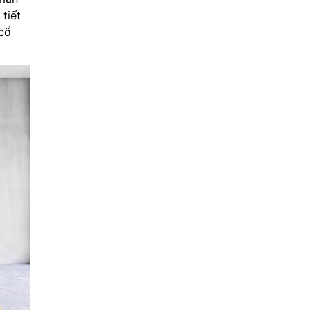
tiết
cổ