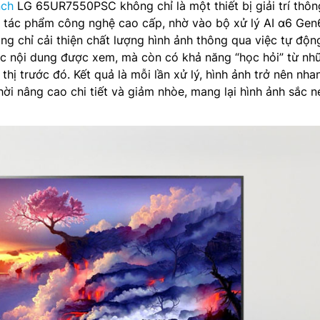
nch
LG 65UR7550PSC không chỉ là một thiết bị giải trí thôn
 tác phẩm công nghệ cao cấp, nhờ vào bộ xử lý AI α6 Gen
ông chỉ cải thiện chất lượng hình ảnh thông qua việc tự độn
ác nội dung được xem, mà còn có khả năng “học hỏi” từ nh
thị trước đó. Kết quả là mỗi lần xử lý, hình ảnh trở nên nha
hời nâng cao chi tiết và giảm nhòe, mang lại hình ảnh sắc n