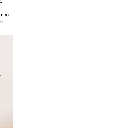
,
u có
ền