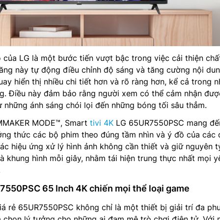
ủa LG là một bước tiến vượt bậc trong việc cải thiện chấ
năng này tự động điều chỉnh độ sáng và tăng cường nội du
ay hiển thị nhiều chi tiết hơn và rõ ràng hơn, kể cả trong 
ng. Điều này đảm bảo rằng người xem có thể cảm nhận đượ
từ những ánh sáng chói lọi đến những bóng tối sâu thẳm.
ILMMAKER MODE™, Smart
tivi 4K
LG 65UR7550PSC mang đế
ởng thức các bộ phim theo đúng tầm nhìn và ý đồ của các
ác hiệu ứng xử lý hình ảnh không cần thiết và giữ nguyên t
à khung hình mỗi giây, nhằm tái hiện trung thực nhất mọi y
.
7550PSC 65 Inch 4K chiến mọi thể loại game
á rẻ 65UR7550PSC không chỉ là một thiết bị giải trí đa p
a chọn lý tưởng cho những ai đam mê trò chơi điện tử. Với