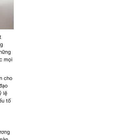
t
ng
những
c mọi
n cho
 đạo
ỷ lệ
ếu tố
hương
 màn