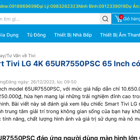
ine:
0918969699
Đại Lý:
0983262323
Ninh Bình:
0912339019
Dự Án:
0
Giỏ hàn
Gia Dụng
Tủ Đông
Thiết Bị Nhà Bếp
Thiết Bị Âm Than
Hay
/
Tư Vấn về Tivi
t Tivi LG 4K 65UR7550PSC 65 Inch có
ớng
Đăng ngày: 26/12/2023, lúc 09:50
nch model 65UR7550PSC, với mức giá hấp dẫn chỉ 10.650
.250.000₫, hứa hẹn mang lại những trải nghiệm đỉnh cao tr
inh. Bài viết này sẽ đánh giá xem liệu chiếc Smart Tivi LG
h trung tâm giải trí trong không gian sống của bạn hay kh
c tính năng, chất lượng hình ảnh và giá trị sử dụng mà nó 
5UR7550PSC đáp ứng người dùng màn hình lớn