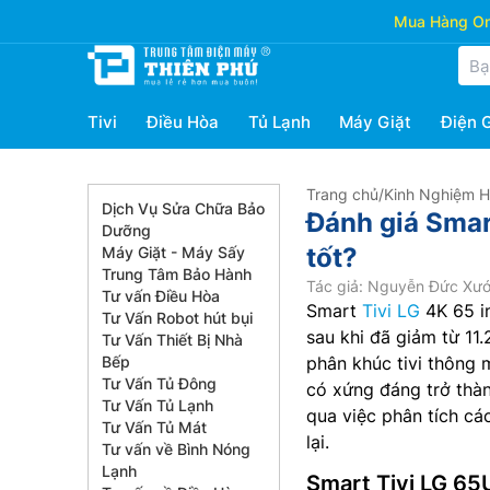
Mua Hàng Onl
Tivi
Điều Hòa
Tủ Lạnh
Máy Giặt
Điện 
Trang chủ
/
Kinh Nghiệm 
Dịch Vụ Sửa Chữa Bảo
Đánh giá Smar
Dưỡng
tốt?
Máy Giặt - Máy Sấy
Trung Tâm Bảo Hành
Tác giả: Nguyễn Đức Xư
Tư vấn Điều Hòa
Smart
Tivi LG
4K 65 i
Tư Vấn Robot hút bụi
sau khi đã giảm từ 11
Tư Vấn Thiết Bị Nhà
Bếp
phân khúc tivi thông m
Tư Vấn Tủ Đông
có xứng đáng trở thàn
Tư Vấn Tủ Lạnh
qua việc phân tích cá
Tư Vấn Tủ Mát
lại.
Tư vấn về Bình Nóng
Lạnh
Smart Tivi LG 6