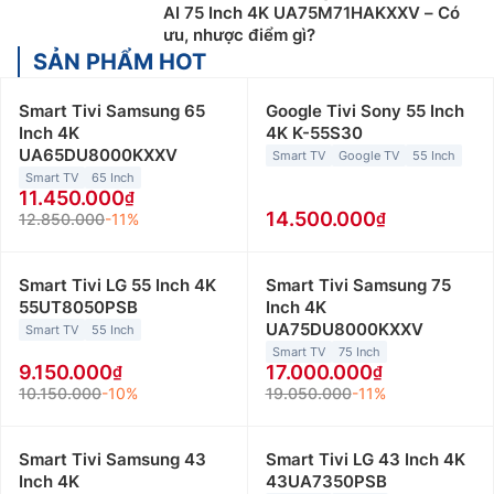
AI 75 Inch 4K UA75M71HAKXXV – Có
ưu, nhược điểm gì?
SẢN PHẨM HOT
Smart Tivi Samsung 65
Google Tivi Sony 55 Inch
Inch 4K
4K K-55S30
UA65DU8000KXXV
Smart TV
Google TV
55 Inch
Smart TV
65 Inch
11.450.000
14.500.000
12.850.000
-11%
Smart Tivi LG 55 Inch 4K
Smart Tivi Samsung 75
55UT8050PSB
Inch 4K
UA75DU8000KXXV
Smart TV
55 Inch
Smart TV
75 Inch
9.150.000
17.000.000
10.150.000
-10%
19.050.000
-11%
Smart Tivi Samsung 43
Smart Tivi LG 43 Inch 4K
Inch 4K
43UA7350PSB