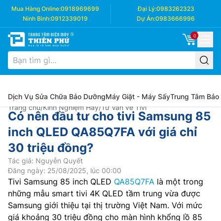
Mua Hàng Online:
0918969699
Đại Lý:
0983262323
Ninh Bình:
0912339019
Dự Án:
0983666996
0
Dịch Vụ Sửa Chữa Bảo Dưỡng
Máy Giặt - Máy Sấy
Trung Tâm Bảo
Trang chủ
/
Kinh Nghiệm Hay
/
Tư Vấn về Tivi
Có nên đầu tư cho tivi Samsung 85
inch QLED QA85Q7FA với giá chỉ
30 triệu đồng?
Tác giả: Nguyễn Quyết
Đăng ngày: 25/08/2025, lúc 00:00
Tivi Samsung 85 inch QLED
QA85Q7FA
là một trong
những mẫu smart tivi 4K QLED tầm trung vừa được
Samsung giới thiệu tại thị trường Việt Nam. Với mức
giá khoảng 30 triệu đồng cho màn hình khổng lồ 85