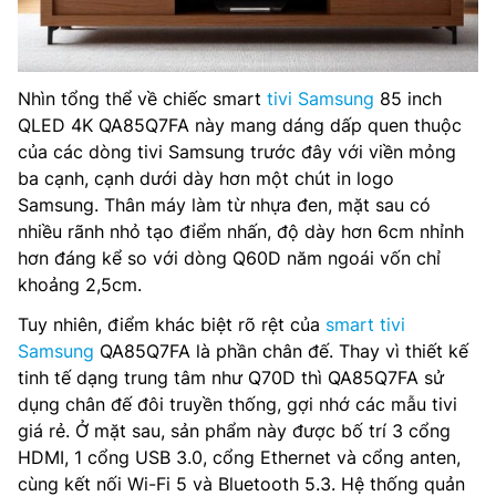
Nhìn tổng thể về chiếc smart
tivi Samsung
85 inch
QLED 4K QA85Q7FA này mang dáng dấp quen thuộc
của các dòng tivi Samsung trước đây với viền mỏng
ba cạnh, cạnh dưới dày hơn một chút in logo
Samsung. Thân máy làm từ nhựa đen, mặt sau có
nhiều rãnh nhỏ tạo điểm nhấn, độ dày hơn 6cm nhỉnh
hơn đáng kể so với dòng Q60D năm ngoái vốn chỉ
khoảng 2,5cm.
Tuy nhiên, điểm khác biệt rõ rệt của
smart tivi
Samsung
QA85Q7FA là phần chân đế. Thay vì thiết kế
tinh tế dạng trung tâm như Q70D thì QA85Q7FA sử
dụng chân đế đôi truyền thống, gợi nhớ các mẫu tivi
giá rẻ. Ở mặt sau, sản phẩm này được bố trí 3 cổng
HDMI, 1 cổng USB 3.0, cổng Ethernet và cổng anten,
cùng kết nối Wi-Fi 5 và Bluetooth 5.3. Hệ thống quản