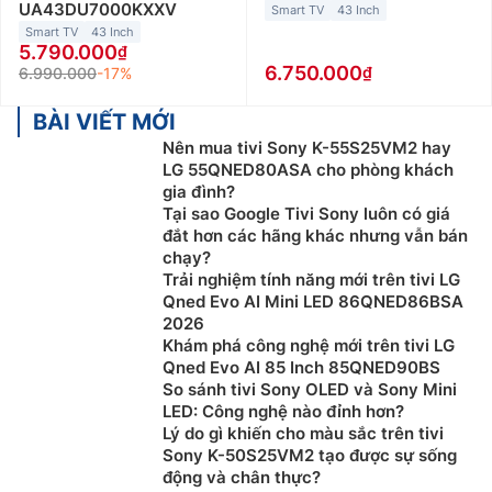
UA43DU7000KXXV
Smart TV
43 Inch
Smart TV
43 Inch
5.790.000
6.750.000
6.990.000
-17%
BÀI VIẾT MỚI
Nên mua tivi Sony K-55S25VM2 hay
LG 55QNED80ASA cho phòng khách
gia đình?
Tại sao Google Tivi Sony luôn có giá
đắt hơn các hãng khác nhưng vẫn bán
chạy?
Trải nghiệm tính năng mới trên tivi LG
Qned Evo AI Mini LED 86QNED86BSA
2026
Khám phá công nghệ mới trên tivi LG
Qned Evo AI 85 Inch 85QNED90BS
So sánh tivi Sony OLED và Sony Mini
LED: Công nghệ nào đỉnh hơn?
Lý do gì khiến cho màu sắc trên tivi
Sony K-50S25VM2 tạo được sự sống
động và chân thực?