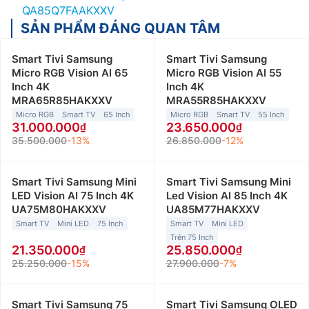
QA85Q7FAAKXXV
SẢN PHẨM ĐÁNG QUAN TÂM
Smart Tivi Samsung
Smart Tivi Samsung
Micro RGB Vision AI 65
Micro RGB Vision AI 55
Inch 4K
Inch 4K
MRA65R85HAKXXV
MRA55R85HAKXXV
Micro RGB
Smart TV
65 Inch
Micro RGB
Smart TV
55 Inch
31.000.000
23.650.000
35.500.000
-13%
26.850.000
-12%
Smart Tivi Samsung Mini
Smart Tivi Samsung Mini
LED Vision AI 75 Inch 4K
Led Vision AI 85 Inch 4K
UA75M80HAKXXV
UA85M77HAKXXV
Smart TV
Mini LED
75 Inch
Smart TV
Mini LED
Trên 75 Inch
21.350.000
25.850.000
25.250.000
-15%
27.900.000
-7%
Smart Tivi Samsung 75
Smart Tivi Samsung OLED