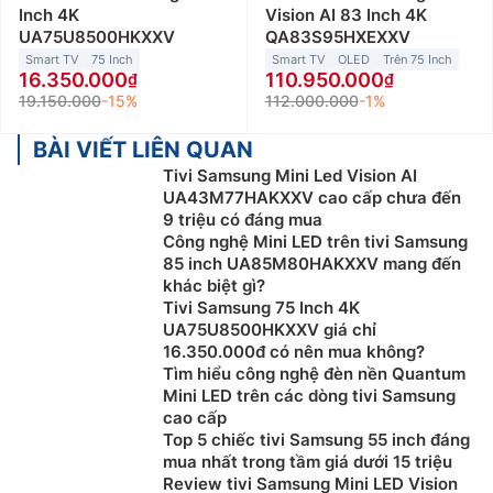
Inch 4K
Vision AI 83 Inch 4K
UA75U8500HKXXV
QA83S95HXEXXV
Smart TV
75 Inch
Smart TV
OLED
Trên 75 Inch
16.350.000
110.950.000
19.150.000
-15%
112.000.000
-1%
BÀI VIẾT LIÊN QUAN
Tivi Samsung Mini Led Vision AI
UA43M77HAKXXV cao cấp chưa đến
9 triệu có đáng mua
Công nghệ Mini LED trên tivi Samsung
85 inch UA85M80HAKXXV mang đến
khác biệt gì?
Tivi Samsung 75 Inch 4K
UA75U8500HKXXV giá chỉ
16.350.000đ có nên mua không?
Tìm hiểu công nghệ đèn nền Quantum
Mini LED trên các dòng tivi Samsung
cao cấp
Top 5 chiếc tivi Samsung 55 inch đáng
mua nhất trong tầm giá dưới 15 triệu
Review tivi Samsung Mini LED Vision