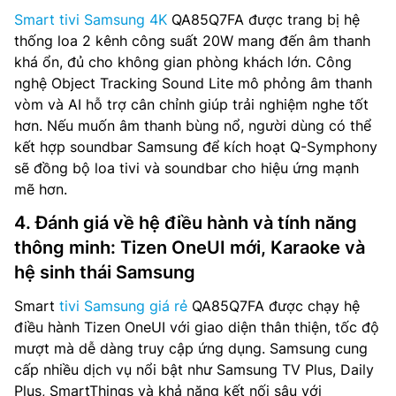
Smart tivi Samsung 4K
QA85Q7FA được trang bị hệ
thống loa 2 kênh công suất 20W mang đến âm thanh
khá ổn, đủ cho không gian phòng khách lớn. Công
nghệ Object Tracking Sound Lite mô phỏng âm thanh
vòm và AI hỗ trợ cân chỉnh giúp trải nghiệm nghe tốt
hơn. Nếu muốn âm thanh bùng nổ, người dùng có thể
kết hợp soundbar Samsung để kích hoạt Q-Symphony
sẽ đồng bộ loa tivi và soundbar cho hiệu ứng mạnh
mẽ hơn.
4. Đánh giá về hệ điều hành và tính năng
thông minh: Tizen OneUI mới, Karaoke và
hệ sinh thái Samsung
Smart
tivi Samsung giá rẻ
QA85Q7FA được chạy hệ
điều hành Tizen OneUI với giao diện thân thiện, tốc độ
mượt mà dễ dàng truy cập ứng dụng. Samsung cung
cấp nhiều dịch vụ nổi bật như Samsung TV Plus, Daily
Plus, SmartThings và khả năng kết nối sâu với