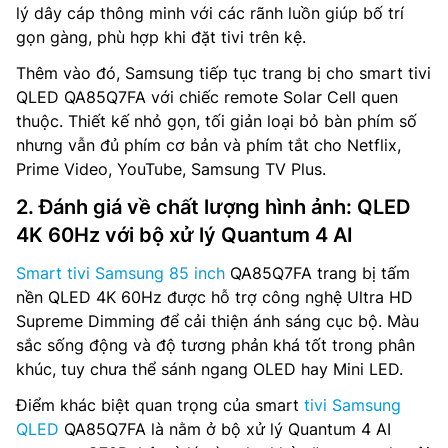
lý dây cáp thông minh với các rãnh luồn giúp bố trí
gọn gàng, phù hợp khi đặt tivi trên kệ.
Thêm vào đó, Samsung tiếp tục trang bị cho smart tivi
QLED QA85Q7FA với chiếc remote Solar Cell quen
thuộc. Thiết kế nhỏ gọn, tối giản loại bỏ bàn phím số
nhưng vẫn đủ phím cơ bản và phím tắt cho Netflix,
Prime Video, YouTube, Samsung TV Plus.
2. Đánh giá về chất lượng hình ảnh: QLED
4K 60Hz với bộ xử lý Quantum 4 AI
Smart tivi Samsung 85 inch
QA85Q7FA trang bị tấm
nền QLED 4K 60Hz được hỗ trợ công nghệ Ultra HD
Supreme Dimming để cải thiện ánh sáng cục bộ. Màu
sắc sống động và độ tương phản khá tốt trong phân
khúc, tuy chưa thể sánh ngang OLED hay Mini LED.
Điểm khác biệt quan trọng của smart
tivi Samsung
QLED
QA85Q7FA là nằm ở bộ xử lý Quantum 4 AI