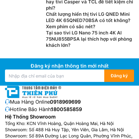
hay tivi Casper và TCL để tiết kiệm chi
phí?
Chất lượng hiển thị tivi LG QNED Mini
LED 4K 65QNED70BSA có tốt không?
Xem phim có sắc nét?
Tại sao tivi LG Nano 75 inch 4K AI
75NU855BPSA lại thích hợp với phòng
khách lớn?
Đăng ký nhận thông tin mới nhất
Đăng ký
Mua Hàng Online:
0918969699
Hotline Bảo Hành:
1800585859
Hệ Thống Showroom
Tổng Kho: KCN Vĩnh Hoàng, Quận Hoàng Mai, Hà Nội
Showroom: Số 488 Hà Huy Tập, Yên Viên, Gia Lâm, Hà Nội
Showroom: Số 89A Đường Lạc Long Quân, Phường Vĩnh Phúc,