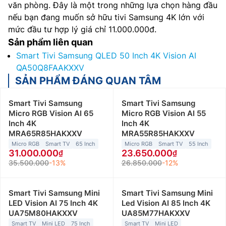
văn phòng. Đây là một trong những lựa chọn hàng đầu
nếu bạn đang muốn sở hữu tivi Samsung 4K lớn với
mức đầu tư hợp lý giá chỉ 11.000.000đ.
Sản phẩm liên quan
Smart Tivi Samsung QLED 50 Inch 4K Vision AI
QA50Q8FAAKXXV
SẢN PHẨM ĐÁNG QUAN TÂM
Smart Tivi Samsung
Smart Tivi Samsung
Micro RGB Vision AI 65
Micro RGB Vision AI 55
Inch 4K
Inch 4K
MRA65R85HAKXXV
MRA55R85HAKXXV
Micro RGB
Smart TV
65 Inch
Micro RGB
Smart TV
55 Inch
31.000.000
23.650.000
35.500.000
-13%
26.850.000
-12%
Smart Tivi Samsung Mini
Smart Tivi Samsung Mini
LED Vision AI 75 Inch 4K
Led Vision AI 85 Inch 4K
UA75M80HAKXXV
UA85M77HAKXXV
Smart TV
Mini LED
75 Inch
Smart TV
Mini LED