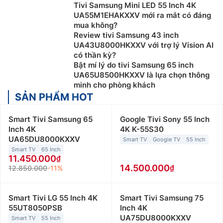
Tivi Samsung Mini LED 55 Inch 4K
UA55M1EHAKXXV mới ra mắt có đáng
mua không?
Review tivi Samsung 43 inch
UA43U8000HKXXV với trợ lý Vision AI
có thần kỳ?
Bật mí lý do tivi Samsung 65 inch
UA65U8500HKXXV là lựa chọn thông
minh cho phòng khách
SẢN PHẨM HOT
Smart Tivi Samsung 65
Google Tivi Sony 55 Inch
Inch 4K
4K K-55S30
UA65DU8000KXXV
Smart TV
Google TV
55 Inch
Smart TV
65 Inch
11.450.000
14.500.000
12.850.000
-11%
Smart Tivi LG 55 Inch 4K
Smart Tivi Samsung 75
55UT8050PSB
Inch 4K
UA75DU8000KXXV
Smart TV
55 Inch