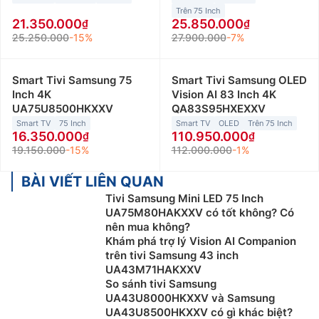
Trên 75 Inch
21.350.000
25.850.000
25.250.000
-15%
27.900.000
-7%
Smart Tivi Samsung 75
Smart Tivi Samsung OLED
Inch 4K
Vision AI 83 Inch 4K
UA75U8500HKXXV
QA83S95HXEXXV
Smart TV
75 Inch
Smart TV
OLED
Trên 75 Inch
16.350.000
110.950.000
19.150.000
-15%
112.000.000
-1%
BÀI VIẾT LIÊN QUAN
Tivi Samsung Mini LED 75 Inch
UA75M80HAKXXV có tốt không? Có
nên mua không?
Khám phá trợ lý Vision AI Companion
trên tivi Samsung 43 inch
UA43M71HAKXXV
So sánh tivi Samsung
UA43U8000HKXXV và Samsung
UA43U8500HKXXV có gì khác biệt?