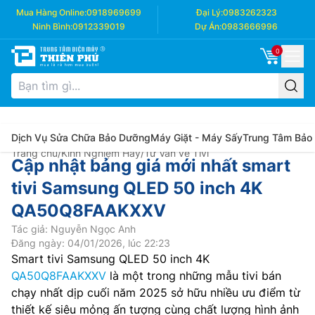
Mua Hàng Online:
0918969699
Đại Lý:
0983262323
Ninh Bình:
0912339019
Dự Án:
0983666996
0
Dịch Vụ Sửa Chữa Bảo Dưỡng
Máy Giặt - Máy Sấy
Trung Tâm Bảo
Trang chủ
/
Kinh Nghiệm Hay
/
Tư Vấn về Tivi
Cập nhật bảng giá mới nhất smart
tivi Samsung QLED 50 inch 4K
QA50Q8FAAKXXV
Tác giả: Nguyễn Ngọc Anh
Đăng ngày: 04/01/2026, lúc 22:23
Smart tivi Samsung QLED 50 inch 4K
QA50Q8FAAKXXV
là một trong những mẫu tivi bán
chạy nhất dịp cuối năm 2025 sở hữu nhiều ưu điểm từ
thiết kế siêu mỏng ấn tượng cùng chất lượng hình ảnh