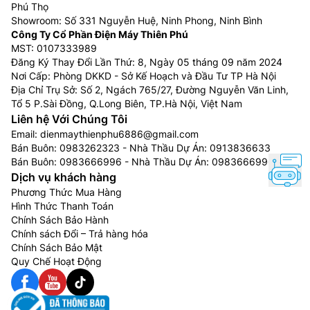
Phú Thọ
Showroom: Số 331 Nguyễn Huệ, Ninh Phong, Ninh Bình
Công Ty Cổ Phần Điện Máy Thiên Phú
MST: 0107333989
Đăng Ký Thay Đổi Lần Thứ: 8, Ngày 05 tháng 09 năm 2024
Nơi Cấp: Phòng DKKD - Sở Kế Hoạch và Đầu Tư TP Hà Nội
Địa Chỉ Trụ Sở: Số 2, Ngách 765/27, Đường Nguyễn Văn Linh,
Tổ 5 P.Sài Đồng, Q.Long Biên, TP.Hà Nội, Việt Nam
Liên hệ Với Chúng Tôi
Email:
dienmaythienphu6886@gmail.com
Bán Buôn:
0983262323
- Nhà Thầu Dự Án:
0913836633
Bán Buôn:
0983666996
- Nhà Thầu Dự Án:
0983666996
Dịch vụ khách hàng
Phương Thức Mua Hàng
Hình Thức Thanh Toán
Chính Sách Bảo Hành
Chính sách Đổi – Trả hàng hóa
Chính Sách Bảo Mật
Quy Chế Hoạt Động