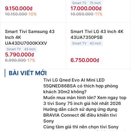
Smart TV
75 Inch
9.150.000
17.000.000
10.150.000
-10%
19.050.000
-11%
Smart Tivi Samsung 43
Smart Tivi LG 43 Inch 4K
Inch 4K
43UA7350PSB
UA43DU7000KXXV
Smart TV
43 Inch
Smart TV
43 Inch
5.790.000
6.750.000
6.990.000
-17%
BÀI VIẾT MỚI
Tivi LG Qned Evo AI Mini LED
55QNED86BSA có thích hợp phòng
khách 30m2 không?
Muốn mua màn hình lớn? Xem ngay top
3 tivi Sony 75 inch giá hời nhất 2026
Hướng dẫn cách sử dụng ứng dụng
BRAVIA Connect để điều khiển tivi
Sony
Cùng tầm giá thì nên chọn tivi Sony