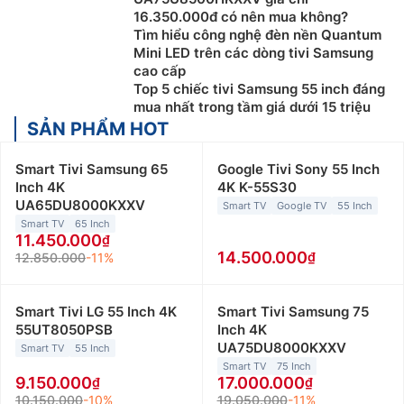
16.350.000đ có nên mua không?
Tìm hiểu công nghệ đèn nền Quantum
Mini LED trên các dòng tivi Samsung
cao cấp
Top 5 chiếc tivi Samsung 55 inch đáng
mua nhất trong tầm giá dưới 15 triệu
SẢN PHẨM HOT
Smart Tivi Samsung 65
Google Tivi Sony 55 Inch
Inch 4K
4K K-55S30
UA65DU8000KXXV
Smart TV
Google TV
55 Inch
Smart TV
65 Inch
11.450.000
14.500.000
12.850.000
-11%
Smart Tivi LG 55 Inch 4K
Smart Tivi Samsung 75
55UT8050PSB
Inch 4K
UA75DU8000KXXV
Smart TV
55 Inch
Smart TV
75 Inch
9.150.000
17.000.000
10.150.000
-10%
19.050.000
-11%