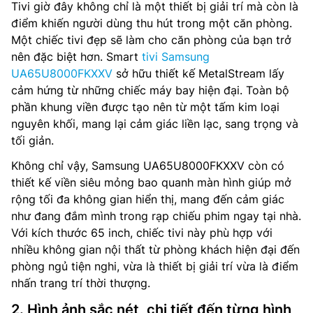
Tivi giờ đây không chỉ là một thiết bị giải trí mà còn là
điểm khiến người dùng thu hút trong một căn phòng.
Một chiếc tivi đẹp sẽ làm cho căn phòng của bạn trở
nên đặc biệt hơn. Smart
tivi Samsung
UA65U8000FKXXV
sở hữu thiết kế MetalStream lấy
cảm hứng từ những chiếc máy bay hiện đại. Toàn bộ
phần khung viền được tạo nên từ một tấm kim loại
nguyên khối, mang lại cảm giác liền lạc, sang trọng và
tối giản.
Không chỉ vậy, Samsung UA65U8000FKXXV còn có
thiết kế viền siêu mỏng bao quanh màn hình giúp mở
rộng tối đa không gian hiển thị, mang đến cảm giác
như đang đắm mình trong rạp chiếu phim ngay tại nhà.
Với kích thước 65 inch, chiếc tivi này phù hợp với
nhiều không gian nội thất từ phòng khách hiện đại đến
phòng ngủ tiện nghi, vừa là thiết bị giải trí vừa là điểm
nhấn trang trí thời thượng.
2. Hình ảnh sắc nét, chi tiết đến từng hình