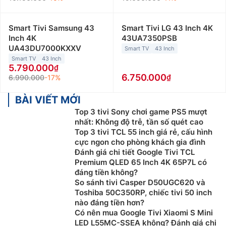
Smart Tivi Samsung 43
Smart Tivi LG 43 Inch 4K
Inch 4K
43UA7350PSB
UA43DU7000KXXV
Smart TV
43 Inch
Smart TV
43 Inch
5.790.000
6.750.000
6.990.000
-17%
BÀI VIẾT MỚI
Top 3 tivi Sony chơi game PS5 mượt
nhất: Không độ trễ, tần số quét cao
Top 3 tivi TCL 55 inch giá rẻ, cấu hình
cực ngon cho phòng khách gia đình
Đánh giá chi tiết Google Tivi TCL
Premium QLED 65 Inch 4K 65P7L có
đáng tiền không?
So sánh tivi Casper D50UGC620 và
Toshiba 50C350RP, chiếc tivi 50 inch
nào đáng tiền hơn?
Có nên mua Google Tivi Xiaomi S Mini
LED L55MC-SSEA không? Đánh giá chi