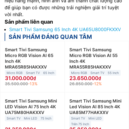
hiệu năng mạnh, hình ảnh và âm thanh chất lượng cao
để giúp bạn có được những trải nghiệm giải trí tuyệt
vời nhất.
Sản phẩm liên quan
Smart Tivi Samsung 65 Inch 4K UA65U8000FKXXV
SẢN PHẨM ĐÁNG QUAN TÂM
Smart Tivi Samsung
Smart Tivi Samsung
Micro RGB Vision AI 65
Micro RGB Vision AI 55
Inch 4K
Inch 4K
MRA65R85HAKXXV
MRA55R85HAKXXV
Micro RGB
Smart TV
65 Inch
Micro RGB
Smart TV
55 Inch
31.000.000
23.650.000
35.500.000
-13%
26.850.000
-12%
Smart Tivi Samsung Mini
Smart Tivi Samsung Mini
LED Vision AI 75 Inch 4K
Led Vision AI 85 Inch 4K
UA75M80HAKXXV
UA85M77HAKXXV
Smart TV
Mini LED
75 Inch
Smart TV
Mini LED
Trên 75 Inch