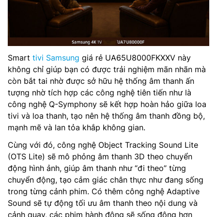
Smart
tivi Samsung
giá rẻ UA65U8000FKXXV này
không chỉ giúp bạn có được trải nghiệm mãn nhãn mà
còn bắt tai nhờ được sở hữu hệ thống âm thanh ấn
tượng nhờ tích hợp các công nghệ tiên tiến như là
công nghệ Q-Symphony sẽ kết hợp hoàn hảo giữa loa
tivi và loa thanh, tạo nên hệ thống âm thanh đồng bộ,
mạnh mẽ và lan tỏa khắp không gian.
Cùng với đó, công nghệ Object Tracking Sound Lite
(OTS Lite) sẽ mô phỏng âm thanh 3D theo chuyển
động hình ảnh, giúp âm thanh như “đi theo” từng
chuyển động, tạo cảm giác chân thực như đang sống
trong từng cảnh phim. Có thêm công nghệ Adaptive
Sound sẽ tự động tối ưu âm thanh theo nội dung và
cảnh quay, các phim hành động sẽ sống động hơn