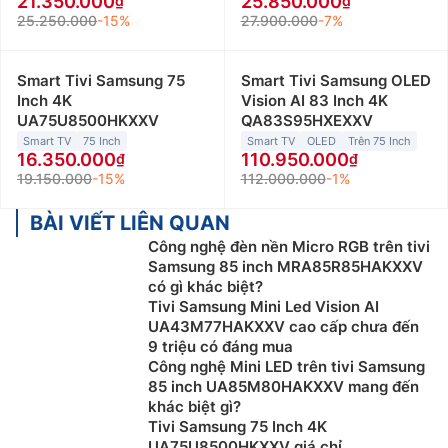
21.350.000
25.850.000
25.250.000
-15%
27.900.000
-7%
Smart Tivi Samsung 75
Smart Tivi Samsung OLED
Inch 4K
Vision AI 83 Inch 4K
UA75U8500HKXXV
QA83S95HXEXXV
Smart TV
75 Inch
Smart TV
OLED
Trên 75 Inch
16.350.000
110.950.000
19.150.000
-15%
112.000.000
-1%
BÀI VIẾT LIÊN QUAN
Công nghệ đèn nền Micro RGB trên tivi
Samsung 85 inch MRA85R85HAKXXV
có gì khác biệt?
Tivi Samsung Mini Led Vision AI
UA43M77HAKXXV cao cấp chưa đến
9 triệu có đáng mua
Công nghệ Mini LED trên tivi Samsung
85 inch UA85M80HAKXXV mang đến
khác biệt gì?
Tivi Samsung 75 Inch 4K
UA75U8500HKXXV giá chỉ