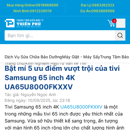
Mua Hàng Online:
0918969699
Đại Lý:
0983262323
Ninh Bình:
0912339019
Dự Án:
0983666996
0
Dịch Vụ Sửa Chữa Bảo Dưỡng
Máy Giặt - Máy Sấy
Trung Tâm Bảo
Trang chủ
/
Kinh Nghiệm Hay
/
Tư Vấn về Tivi
Bật mí 5 ưu điểm vượt trội của tivi
Samsung 65 inch 4K
UA65U8000FKXXV
Tác giả: Nguyễn Ngọc Anh
Đăng ngày: 10/09/2025, lúc 23:18
Tivi Samsung 65 inch 4K
UA65U8000FKXXV
là một
trong những mẫu tivi 65 inch được yêu thích nhất của
Samsung. Vừa sở hữu thiết kế sang trọng, ấn tượng
với màn hình 65 inch rộng lớn cho chất lượng hình ảnh