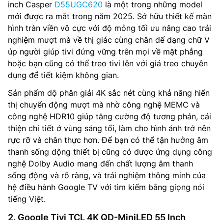
inch Casper
D55UGC620
là một trong những model
mới được ra mắt trong năm 2025. Sở hữu thiết kế màn
hình tràn viền vô cực với độ mỏng tối ưu nâng cao trải
nghiệm mượt mà về thị giác cùng chân đế dạng chữ V
úp người giúp tivi đứng vững trên mọi về mặt phẳng
hoặc bạn cũng có thể treo tivi lên với giá treo chuyên
dụng để tiết kiệm không gian.
Sản phẩm độ phân giải 4K sắc nét cùng khả năng hiển
thị chuyển động mượt mà nhờ công nghệ MEMC và
công nghệ HDR10 giúp tăng cường độ tương phản, cải
thiện chi tiết ở vùng sáng tối, làm cho hình ảnh trở nên
rực rỡ và chân thực hơn. Để bạn có thể tận hưởng âm
thanh sống động thiết bị cũng có được ứng dụng công
nghệ Dolby Audio mang đến chất lượng âm thanh
sống động và rõ ràng, và trải nghiệm thông minh của
hệ điều hành Google TV với tìm kiếm bằng giọng nói
tiếng Việt.
2. Google Tivi TCL 4K QD-MiniLED 55 Inch