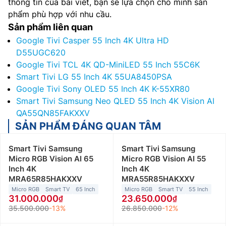
thông tin của bài viết, bạn sẽ lựa chọn cho mình sản
phẩm phù hợp với nhu cầu.
Sản phẩm liên quan
Google Tivi Casper 55 Inch 4K Ultra HD
D55UGC620
Google Tivi TCL 4K QD-MiniLED 55 Inch 55C6K
Smart Tivi LG 55 Inch 4K 55UA8450PSA
Google Tivi Sony OLED 55 Inch 4K K-55XR80
Smart Tivi Samsung Neo QLED 55 Inch 4K Vision AI
QA55QN85FAKXXV
SẢN PHẨM ĐÁNG QUAN TÂM
Smart Tivi Samsung
Smart Tivi Samsung
Micro RGB Vision AI 65
Micro RGB Vision AI 55
Inch 4K
Inch 4K
MRA65R85HAKXXV
MRA55R85HAKXXV
Micro RGB
Smart TV
65 Inch
Micro RGB
Smart TV
55 Inch
31.000.000
23.650.000
35.500.000
-13%
26.850.000
-12%