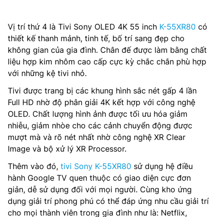
Vị trí thứ 4 là Tivi Sony OLED 4K 55 inch
K-55XR80
có
thiết kế thanh mảnh, tinh tế, bố trí sang đẹp cho
không gian của gia đình. Chân đế được làm bằng chất
liệu hợp kim nhôm cao cấp cực kỳ chắc chắn phù hợp
với những kệ tivi nhỏ.
Tivi được trang bị các khung hình sắc nét gấp 4 lần
Full HD nhờ độ phân giải 4K kết hợp với công nghệ
OLED. Chất lượng hình ảnh được tối ưu hóa giảm
nhiễu, giảm nhòe cho các cảnh chuyển động được
mượt mà và rõ nét nhất nhờ công nghệ XR Clear
Image và bộ xử lý XR Processor.
Thêm vào đó,
tivi Sony K-55XR80
sử dụng hệ điều
hành Google TV quen thuộc có giao diện cực đơn
giản, dễ sử dụng đối với mọi người. Cùng kho ứng
dụng giải trí phong phú có thể đáp ứng nhu cầu giải trí
cho mọi thành viên trong gia đình như là: Netflix,