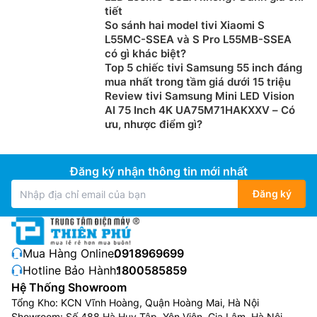
tiết
So sánh hai model tivi Xiaomi S
L55MC-SSEA và S Pro L55MB-SSEA
có gì khác biệt?
Top 5 chiếc tivi Samsung 55 inch đáng
mua nhất trong tầm giá dưới 15 triệu
Review tivi Samsung Mini LED Vision
AI 75 Inch 4K UA75M71HAKXXV – Có
ưu, nhược điểm gì?
Đăng ký nhận thông tin mới nhất
Đăng ký
Mua Hàng Online:
0918969699
Hotline Bảo Hành:
1800585859
Hệ Thống Showroom
Tổng Kho: KCN Vĩnh Hoàng, Quận Hoàng Mai, Hà Nội
Showroom: Số 488 Hà Huy Tập, Yên Viên, Gia Lâm, Hà Nội