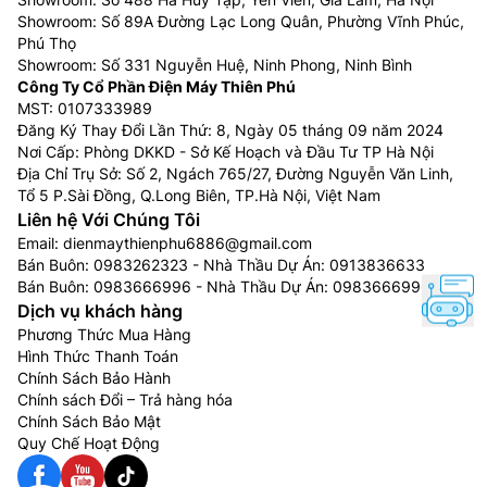
Showroom: Số 89A Đường Lạc Long Quân, Phường Vĩnh Phúc,
Phú Thọ
Showroom: Số 331 Nguyễn Huệ, Ninh Phong, Ninh Bình
Công Ty Cổ Phần Điện Máy Thiên Phú
MST: 0107333989
Đăng Ký Thay Đổi Lần Thứ: 8, Ngày 05 tháng 09 năm 2024
Nơi Cấp: Phòng DKKD - Sở Kế Hoạch và Đầu Tư TP Hà Nội
Địa Chỉ Trụ Sở: Số 2, Ngách 765/27, Đường Nguyễn Văn Linh,
Tổ 5 P.Sài Đồng, Q.Long Biên, TP.Hà Nội, Việt Nam
Liên hệ Với Chúng Tôi
Email:
dienmaythienphu6886@gmail.com
Bán Buôn:
0983262323
- Nhà Thầu Dự Án:
0913836633
Bán Buôn:
0983666996
- Nhà Thầu Dự Án:
0983666996
Dịch vụ khách hàng
Phương Thức Mua Hàng
Hình Thức Thanh Toán
Chính Sách Bảo Hành
Chính sách Đổi – Trả hàng hóa
Chính Sách Bảo Mật
Quy Chế Hoạt Động