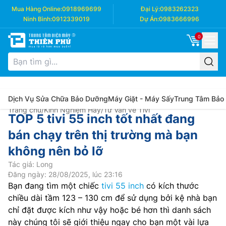
Mua Hàng Online:
0918969699
Đại Lý:
0983262323
Ninh Bình:
0912339019
Dự Án:
0983666996
0
Dịch Vụ Sửa Chữa Bảo Dưỡng
Máy Giặt - Máy Sấy
Trung Tâm Bảo
Trang chủ
/
Kinh Nghiệm Hay
/
Tư Vấn về Tivi
TOP 5 tivi 55 inch tốt nhất đang
bán chạy trên thị trường mà bạn
không nên bỏ lỡ
Tác giả: Long
Đăng ngày: 28/08/2025, lúc 23:16
Bạn đang tìm một chiếc
tivi 55 inch
có kích thước
chiều dài tầm 123 – 130 cm để sử dụng bởi kệ nhà bạn
chỉ đặt được kích như vậy hoặc bé hơn thì danh sách
này chúng tôi sẽ giới thiệu ngay cho bạn một vài lựa