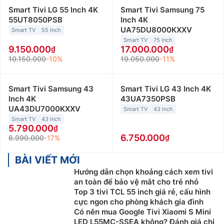
Smart Tivi LG 55 Inch 4K
Smart Tivi Samsung 75
55UT8050PSB
Inch 4K
UA75DU8000KXXV
Smart TV
55 Inch
Smart TV
75 Inch
9.150.000
17.000.000
10.150.000
-10%
19.050.000
-11%
Smart Tivi Samsung 43
Smart Tivi LG 43 Inch 4K
Inch 4K
43UA7350PSB
UA43DU7000KXXV
Smart TV
43 Inch
Smart TV
43 Inch
5.790.000
6.750.000
6.990.000
-17%
BÀI VIẾT MỚI
Hướng dẫn chọn khoảng cách xem tivi
an toàn để bảo vệ mắt cho trẻ nhỏ
Top 3 tivi TCL 55 inch giá rẻ, cấu hình
cực ngon cho phòng khách gia đình
Có nên mua Google Tivi Xiaomi S Mini
LED L55MC-SSEA không? Đánh giá chi