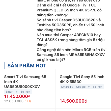
nhất: Không độ trễ, tần số quét cao
Đánh giá chi tiết Google Tivi TCL
Premium QLED 65 Inch 4K 65P7L có
đáng tiền không?
So sánh tivi Casper D50UGC620 và
Toshiba 50C350RP, chiếc tivi 50 inch
nào đáng tiền hơn?
Nên mua tivi Casper 43FGK610 hay
TCL 43S5K trong cùng tầm giá 5 triệu
đồng?
Công nghệ đèn nền Micro RGB trên tivi
Samsung 85 inch MRA85R85HAKXXV
có gì khác biệt?
SẢN PHẨM HOT
Smart Tivi Samsung 65
Google Tivi Sony 55 Inch
Inch 4K
4K K-55S30
UA65DU8000KXXV
Smart TV
Google TV
55 Inch
Smart TV
65 Inch
11.450.000
14.500.000
12.850.000
-11%