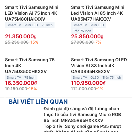
Smart Tivi Samsung Mini
Smart Tivi Samsung Mini
LED Vision AI 75 Inch 4K
Led Vision AI 85 Inch 4K
UA75M80HAKXXV
UA85M77HAKXXV
Smart TV
Mini LED
75 Inch
Smart TV
Mini LED
Trên 75 Inch
21.350.000
25.850.000
25.250.000
-15%
27.900.000
-7%
Smart Tivi Samsung 75
Smart Tivi Samsung OLED
Inch 4K
Vision AI 83 Inch 4K
UA75U8500HKXXV
QA83S95HXEXXV
Smart TV
75 Inch
Smart TV
OLED
Trên 75 Inch
16.350.000
110.950.000
19.150.000
-15%
112.000.000
-1%
BÀI VIẾT LIÊN QUAN
Đánh giá độ sáng và độ tương phản
thực tế của tivi Samsung Micro RGB
85 inch MRA85R95HXKXXV
Top 3 tivi Sony chơi game PS5 mượt