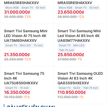
MRA65R85HAKXXV
MRA55R85HAKXXV
Micro RGB
Smart TV
65 Inch
Micro RGB
Smart TV
55 Inch
31.000.000
23.650.000
35.500.000
-13%
26.850.000
-12%
Smart Tivi Samsung Mini
Smart Tivi Samsung Mini
LED Vision AI 75 Inch 4K
Led Vision AI 85 Inch 4K
UA75M80HAKXXV
UA85M77HAKXXV
Smart TV
Mini LED
75 Inch
Smart TV
Mini LED
Trên 75 Inch
21.350.000
25.850.000
25.250.000
-15%
27.900.000
-7%
Smart Tivi Samsung 75
Smart Tivi Samsung OLED
Inch 4K
Vision AI 83 Inch 4K
UA75U8500HKXXV
QA83S95HXEXXV
Smart TV
75 Inch
Smart TV
OLED
Trên 75 Inch
16.350.000
110.950.000
19.150.000
-15%
112.000.000
-1%