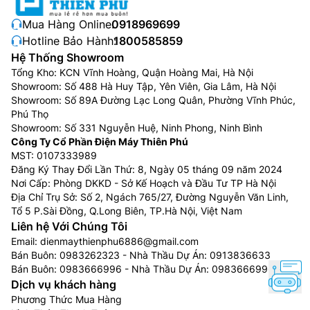
Mua Hàng Online:
0918969699
Hotline Bảo Hành:
1800585859
Hệ Thống Showroom
Tổng Kho: KCN Vĩnh Hoàng, Quận Hoàng Mai, Hà Nội
Showroom: Số 488 Hà Huy Tập, Yên Viên, Gia Lâm, Hà Nội
Showroom: Số 89A Đường Lạc Long Quân, Phường Vĩnh Phúc,
Phú Thọ
Showroom: Số 331 Nguyễn Huệ, Ninh Phong, Ninh Bình
Công Ty Cổ Phần Điện Máy Thiên Phú
MST: 0107333989
Đăng Ký Thay Đổi Lần Thứ: 8, Ngày 05 tháng 09 năm 2024
Nơi Cấp: Phòng DKKD - Sở Kế Hoạch và Đầu Tư TP Hà Nội
Địa Chỉ Trụ Sở: Số 2, Ngách 765/27, Đường Nguyễn Văn Linh,
Tổ 5 P.Sài Đồng, Q.Long Biên, TP.Hà Nội, Việt Nam
Liên hệ Với Chúng Tôi
Email:
dienmaythienphu6886@gmail.com
Bán Buôn:
0983262323
- Nhà Thầu Dự Án:
0913836633
Bán Buôn:
0983666996
- Nhà Thầu Dự Án:
0983666996
Dịch vụ khách hàng
Phương Thức Mua Hàng