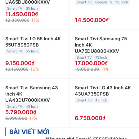
UA65DU8000KXXV
Smart TV
Google TV
55 Inch
Smart TV
65 Inch
11.450.000
14.500.000
12.850.000
-11%
Smart Tivi LG 55 Inch 4K
Smart Tivi Samsung 75
55UT8050PSB
Inch 4K
UA75DU8000KXXV
Smart TV
55 Inch
Smart TV
75 Inch
9.150.000
17.000.000
10.150.000
-10%
19.050.000
-11%
Smart Tivi Samsung 43
Smart Tivi LG 43 Inch 4K
Inch 4K
43UA7350PSB
UA43DU7000KXXV
Smart TV
43 Inch
Smart TV
43 Inch
5.790.000
6.750.000
6.990.000
-17%
BÀI VIẾT MỚI