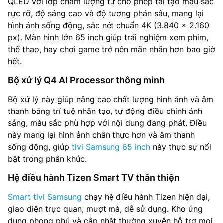
QLED với lớp chấm lượng tử cho phép tái tạo màu sắc
rực rỡ, độ sáng cao và độ tương phản sâu, mang lại
hình ảnh sống động, sắc nét chuẩn 4K (3.840 x 2.160
px). Màn hình lớn 65 inch giúp trải nghiệm xem phim,
thể thao, hay chơi game trở nên mãn nhãn hơn bao giờ
hết.
Bộ xử lý Q4 AI Processor thông minh
Bộ xử lý này giúp nâng cao chất lượng hình ảnh và âm
thanh bằng trí tuệ nhân tạo, tự động điều chỉnh ánh
sáng, màu sắc phù hợp với nội dung đang phát. Điều
này mang lại hình ảnh chân thực hơn và âm thanh
sống động, giúp
tivi Samsung 65 inch
này thực sự nổi
bật trong phân khúc.
Hệ điều hành Tizen Smart TV thân thiện
Smart tivi Samsung
chạy hệ điều hành Tizen hiện đại,
giao diện trực quan, mượt mà, dễ sử dụng. Kho ứng
dụng phong phú và cập nhật thường xuyên hỗ trợ mọi