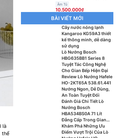
Âm Tủ
10.500.000
BÀI VIẾT MỚI
Cây nước nóng lạnh
Kangaroo KG59A3 thiết
kế thông minh, dễ dàng
sử dụng
Lò Nướng Bosch
HBG635BB1 Series 8
Tuyệt Tác Công Nghệ
Cho Gian Bếp Hiện Đại
Review Lò Nướng Hafele
HO-2KT65A 538.61.441
Nướng Ngon, Dễ Dùng,
An Toàn Tuyệt Đối
Đánh Giá Chi Tiết Lò
Nướng Bosch
HBA534BS0A 71 Lít
Đẳng Cấp Trong Gian
 là
Bếp Hiện Đại
Khám Phá Những Ưu
Điểm Vượt Trội Của Lò
 thể