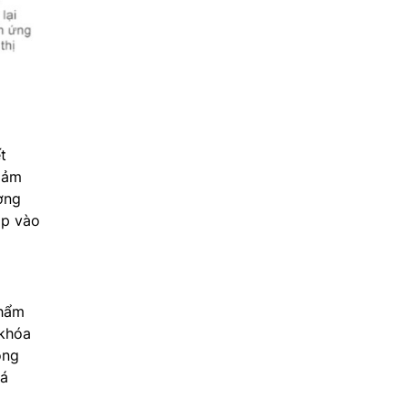
t
giảm
ợng
óp vào
phẩm
 khóa
ộng
uá