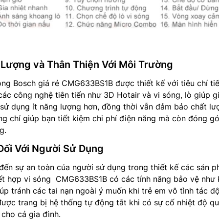
 Lượng và Thân Thiện Với Môi Trường
óng Bosch giá rẻ CMG633BS1B được thiết kế với tiêu chí tiế
các công nghệ tiên tiến như 3D Hotair và vi sóng, lò giúp 
à sử dụng ít năng lượng hơn, đồng thời vẫn đảm bảo chất lư
g chỉ giúp bạn tiết kiệm chi phí điện năng mà còn đóng g
g.
Đối Với Người Sử Dụng
đến sự an toàn của người sử dụng trong thiết kế các sản 
ết hợp vi sóng CMG633BS1B có các tính năng bảo vệ như
iúp tránh các tai nạn ngoài ý muốn khi trẻ em vô tình tác đ
được trang bị hệ thống tự động tắt khi có sự cố nhiệt độ q
cho cả gia đình.