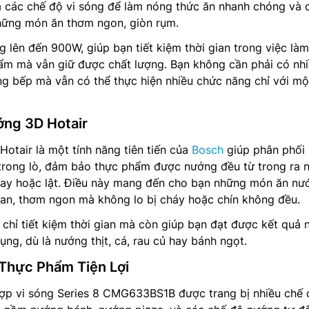
a các chế độ vi sóng để làm nóng thức ăn nhanh chóng và 
hững món ăn thơm ngon, giòn rụm.
g lên đến 900W, giúp bạn tiết kiệm thời gian trong việc là
ẩm mà vẫn giữ được chất lượng. Bạn không cần phải có nh
ong bếp mà vẫn có thể thực hiện nhiều chức năng chỉ với mộ
ng 3D Hotair
tair là một tính năng tiên tiến của
Bosch
giúp phân phối 
trong lò, đảm bảo thực phẩm được nướng đều từ trong ra 
ay hoặc lật. Điều này mang đến cho bạn những món ăn nư
tan, thơm ngon mà không lo bị cháy hoặc chín không đều.
chỉ tiết kiệm thời gian mà còn giúp bạn đạt được kết quả
ng, dù là nướng thịt, cá, rau củ hay bánh ngọt.
Thực Phẩm Tiện Lợi
ợp vi sóng Series 8 CMG633BS1B được trang bị nhiều chế 