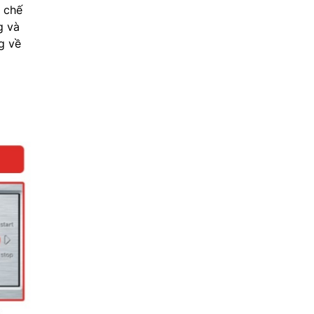
c chế
g và
g về