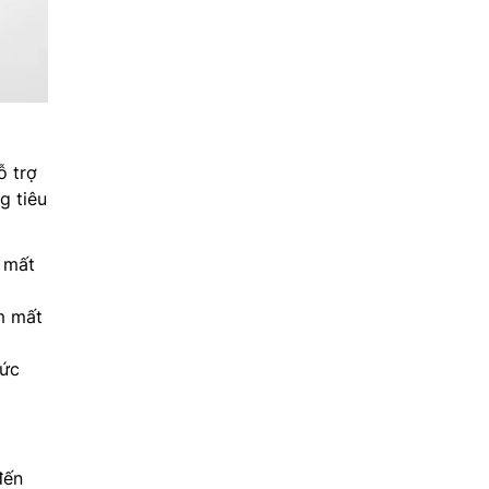
ỗ trợ
g tiêu
 mất
m mất
hức
đến