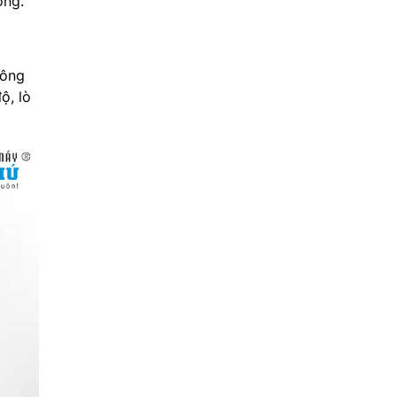
ộng.
hông
ộ, lò