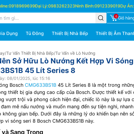
ine:
0918969699
Đại Lý:
0983262323
Ninh Bình:
0912339019
Dự Án:
0
Giỏ hàn
Gia Dụng
Tủ Đông
Thiết Bị Nhà Bếp
Thiết Bị Âm Than
Hay
/
Tư Vấn Thiết Bị Nhà Bếp
/
Tư Vấn về Lò Nướng
Nên Sở Hữu Lò Nướng Kết Hợp Vi Sóng
BS1B 45 Lít Series 8
y: 08/01/2025, lúc 15:16
sóng Bosch
CMG633BS1B
45 Lít Series 8 là một trong nhữn
ng thiết bị gia dụng cao cấp của Bosch. Được thiết kế với
ăng vượt trội và phong cách hiện đại, chiếc lò này là sự lựa 
i đam mê nấu nướng và muốn mang đến sự tiện nghi, nhanh
 không gian bếp. Dưới đây là những lý do khiến bạn nên s
ợp vi sóng seri 8 Bosch CMG633BS1B này.
ế và Sang Trọng