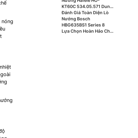
Nướng Hafele HO-
chế
KT60C 534.05.571 Dung
Tích 65 Lít
Đánh Giá Toàn Diện Lò
Nướng Bosch
m nóng
HBG635BS1 Series 8
iều
Lựa Chọn Hoàn Hảo Cho
t
Người Yêu Bếp
nhiệt
ngoài
ớng
 nướng
độ