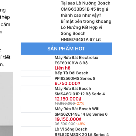
8
Tại sao Lò Nướng Bosch
CMG633BS1B 45 lít giá
ang
thành cao như vậy?
 thép
Bí mật bên trong khoang
n cảm
Lò Nướng Kết Hợp vi
hi
Sóng Bosch
HNG6764S1A 67 Lít
SẢN PHẨM HOT
c
 tiết
Máy Rửa Bát Electrolux
ESF6010BW 8 Bộ
n.
Liên hệ
Bếp Từ Đôi Bosch
PPI82560MS Series 8
9.750.000
Máy Rửa Bát Bosch
SMS46GI01P 12 Bộ Serie 4
12.150.000
16.650.000
-27%
Máy Rửa Bát Bosch Wifi
SMS6ZCI49E 14 Bộ Series 6
19.150.000
36.500.000
-48%
Lò Vi Sóng Bosch
BEL520MS0K 20 Lít Series 4