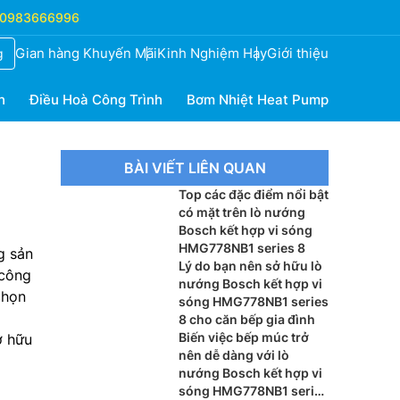
0983666996
Gian hàng Khuyến Mãi
Kinh Nghiệm Hay
Giới thiệu
g
h
Điều Hoà Công Trình
Bơm Nhiệt Heat Pump
BÀI VIẾT LIÊN QUAN
Top các đặc điểm nổi bật
có mặt trên lò nướng
Bosch kết hợp vi sóng
HMG778NB1 series 8
g sản
Lý do bạn nên sở hữu lò
 công
nướng Bosch kết hợp vi
chọn
sóng HMG778NB1 series
8 cho căn bếp gia đình
Biến việc bếp múc trở
ở hữu
nên dễ dàng với lò
nướng Bosch kết hợp vi
sóng HMG778NB1 series