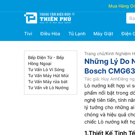
Mua Hàng Onl
Tivi
Điều Hòa
Tủ Lạnh
Máy Giặt
Điện 
Trang chủ
/
Kinh Nghiệm 
Bếp Điện Từ - Bếp
Những Lý Do 
Hồng Ngoại
Bosch CMG633
Tư Vấn Lò Vi Sóng
Tư Vấn Máy Hút Mùi
Tác giả: Huy Anh
Đăng ngà
Tư Vấn Máy rửa bát
Lò nướng kết hợp vi 
Tư Vấn về Lò Nướng
phẩm nổi bật trong dò
nghệ tiên tiến, tính n
lý tưởng cho những a
chóng và hiệu quả cho
chiếc Lò nướng kết h
1.Thiết Kế Tinh T