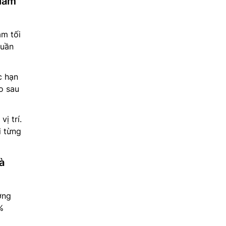
giảm
ằm tối
quần
c hạn
o sau
ị trí.
i từng
à
ớng
%