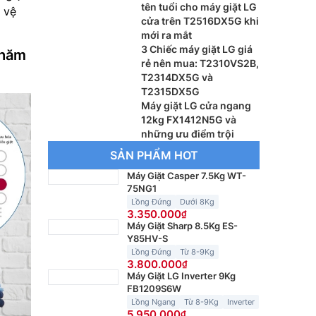
tên tuổi cho máy giặt LG
 vệ
cửa trên T2516DX5G khi
mới ra mắt
3 Chiếc máy giặt LG giá
chăm
rẻ nên mua: T2310VS2B,
T2314DX5G và
T2315DX5G
Máy giặt LG cửa ngang
12kg FX1412N5G và
những ưu điểm trội
SẢN PHẨM HOT
Máy Giặt Casper 7.5Kg WT-
75NG1
Lồng Đứng
Dưới 8Kg
3.350.000
Máy Giặt Sharp 8.5Kg ES-
Y85HV-S
Lồng Đứng
Từ 8-9Kg
3.800.000
Máy Giặt LG Inverter 9Kg
FB1209S6W
Lồng Ngang
Từ 8-9Kg
Inverter
5.950.000