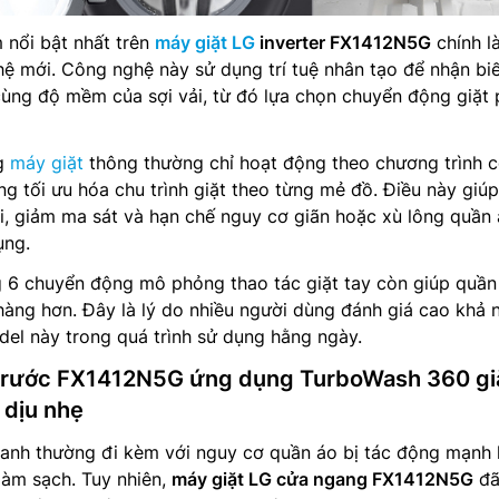
 nổi bật nhất trên
máy giặt LG
inverter FX1412N5G
chính l
ệ mới. Công nghệ này sử dụng trí tuệ nhân tạo để nhận bi
ùng độ mềm của sợi vải, từ đó lựa chọn chuyển động giặt 
ng
máy giặt
thông thường chỉ hoạt động theo chương trình 
ng tối ưu hóa chu trình giặt theo từng mẻ đồ. Điều này giú
ối, giảm ma sát và hạn chế nguy cơ giãn hoặc xù lông quần
ụng.
g 6 chuyển động mô phỏng thao tác giặt tay còn giúp quần
àng hơn. Đây là lý do nhiều người dùng đánh giá cao khả 
del này trong quá trình sử dụng hằng ngày.
 trước FX1412N5G ứng dụng TurboWash 360 gi
 dịu nhẹ
hanh thường đi kèm với nguy cơ quần áo bị tác động mạnh
làm sạch. Tuy nhiên,
máy giặt LG cửa ngang FX1412N5G
đã