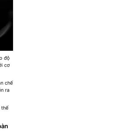
ào độ
i cơ
ạn chế
ễn ra
 thế
oàn