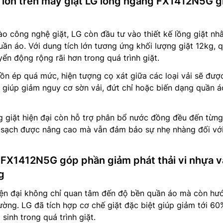
ặt lớn trên máy giặt LG lồng ngang FX1412N5G 
ào công nghệ giặt, LG còn đầu tư vào thiết kế lồng giặt nh
ần áo. Với dung tích lớn tương ứng khối lượng giặt 12kg, 
ển động rộng rãi hơn trong quá trình giặt.
dồn ép quá mức, hiện tượng cọ xát giữa các loại vải sẽ đượ
 giúp giảm nguy cơ sờn vải, đứt chỉ hoặc biến dạng quần á
g giặt hiện đại còn hỗ trợ phân bổ nước đồng đều đến từng v
 sạch được nâng cao mà vẫn đảm bảo sự nhẹ nhàng đối vớ
 FX1412N5G góp phần giảm phát thải vi nhựa v
g
iện đại không chỉ quan tâm đến độ bền quần áo mà còn hư
rường. LG đã tích hợp cơ chế giặt đặc biệt giúp giảm tới 60
 sinh trong quá trình giặt.