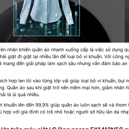
ên nhân khiến quần áo nhanh xuống cấp là việc sử dụng q
ải giặt đi giặt lại nhiều lần để loại bỏ vi khuẩn. Với công 
ã mang đến giải pháp làm sạch sâu nhưng vẫn đảm bảo an
ích hợp len lỏi vào từng lớp vải giúp loại bỏ vi khuẩn, bụi 
ng. Quần áo sau khi giặt trở nên mềm mại hơn, giảm nhăn h
ải là ủi quá nhiều.
ệt khuẩn lên đến 99,9% giúp quần áo luôn sạch sẽ và thơm 
ù hợp với gia đình có trẻ nhỏ hoặc người sở hữu làn da nhạ