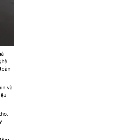
uá
nghệ
 toàn
mịn và
iệu
tho.
y