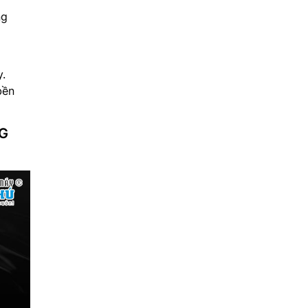
ng
y.
bền
5G