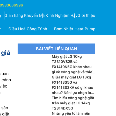
0983666996
Gian hàng Khuyến Mãi
Kinh Nghiệm Hay
Giới thiệu
g
h
Điều Hoà Công Trình
Bơm Nhiệt Heat Pump
BÀI VIẾT LIÊN QUAN
 giá
Máy giặt LG 10kg
T2310VS2B và
FX1410N5G khác nhau
gì về công nghệ và thiết
 quan
kế
Giữa máy giặt LG 13kg
i cảnh
FX1413S5G và
việc
FX1413S3KA có gì khác
n
nhau? Nên lựa chọn loại
nào?
Tìm hiểu công nghệ giặt
trên máy giặt LG 14kg
 sản
T2314DX5G
Những yếu tố làm nên
 giặt