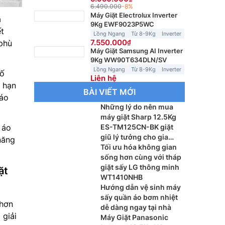
6.490.000
-8%
Máy Giặt Electrolux Inverter
à
9Kg EWF9023P5WC
ết
Lồng Ngang
Từ 8-9Kg
Inverter
7.550.000
phù
Máy Giặt Samsung AI Inverter
9Kg WW90T634DLN/SV
Lồng Ngang
Từ 8-9Kg
Inverter
cố
Liên hệ
p hạn
BÀI VIẾT MỚI
 áo
Những lý do nên mua
máy giặt Sharp 12.5Kg
 áo
ES-TM125CN-BK giặt
giũ lý tưởng cho gia
năng
đình đông thành viên
Tối ưu hóa không gian
sống hơn cùng với tháp
giặt sấy LG thông minh
ặt
WT1410NHB
Hướng dẫn vệ sinh máy
sấy quần áo bơm nhiệt
 hơn
dễ dàng ngay tại nhà
 giải
Máy Giặt Panasonic