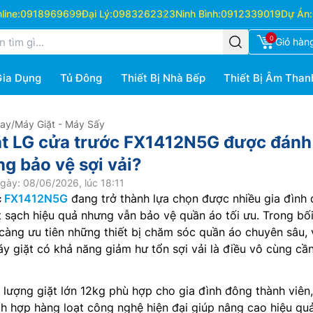
ine:
0918969699
Đại Lý:
0983262323
Ninh Bình:
0912339019
Dự Án:
0
Giỏ hàn
Gia Dụng
Tủ Đông
Thiết Bị Nhà Bếp
Thiết Bị Âm Than
Hay
/
Máy Giặt - Máy Sấy
ặt LG cửa trước FX1412N5G được đánh
g bảo vệ sợi vải?
gày: 08/06/2026, lúc 18:11
c
FX1412N5G
đang trở thành lựa chọn được nhiều gia đình
 sạch hiệu quả nhưng vẫn bảo vệ quần áo tối ưu. Trong bố
càng ưu tiên những thiết bị chăm sóc quần áo chuyên sâu, 
y giặt có khả năng giảm hư tổn sợi vải là điều vô cùng cầ
 lượng giặt lớn 12kg phù hợp cho gia đình đông thành viên,
ch hợp hàng loạt công nghệ hiện đại giúp nâng cao hiệu quả