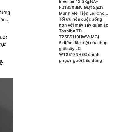
Inverter 13.5Kg NA-
FD135X3BV Giặt Sạch
 từng
Mạnh Mẽ, Tiện Lợi Cho
tăng
Gia Đình
Tối ưu hóa cuộc sống
hơn với máy sấy quần áo
Toshiba TD-
suốt
T25BS110HWV(MG)
5 điểm đặc biệt của tháp
hục
giặt sấy LG
WT2517NHEG chinh
phục người tiêu dùng
ệ