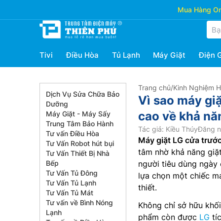
Mua Hàng Onl
Tivi
Điều Hòa
Tủ Lạnh
Máy Giặt
Điện 
Trang chủ
/
Kinh Nghiệm 
Dịch Vụ Sửa Chữa Bảo
Vì sao máy gi
Dưỡng
cao về khả năn
Máy Giặt - Máy Sấy
Trung Tâm Bảo Hành
Tác giả: Kiều Thúy
Đăng n
Tư vấn Điều Hòa
Máy giặt LG cửa trướ
Tư Vấn Robot hút bụi
tâm nhờ khả năng giặt
Tư Vấn Thiết Bị Nhà
Bếp
người tiêu dùng ngày 
Tư Vấn Tủ Đông
lựa chọn một chiếc má
Tư Vấn Tủ Lạnh
thiết.
Tư Vấn Tủ Mát
Tư vấn về Bình Nóng
Không chỉ sở hữu khối
Lạnh
phẩm còn được
LG
tí