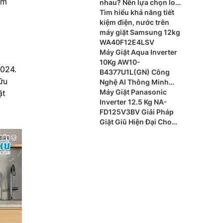
êm
nhau? Nên lựa chọn loại
nào?
Tìm hiểu khả năng tiết
kiệm điện, nước trên
máy giặt Samsung 12kg
WA40F12E4LSV
Máy Giặt Aqua Inverter
10Kg AW10-
2024.
B4377U1L(GN) Công
ữu
Nghệ AI Thông Minh
Cho Gia Đình Hiện Đại
Máy Giặt Panasonic
ặt
Inverter 12.5 Kg NA-
FD125V3BV Giải Pháp
Giặt Giũ Hiện Đại Cho
Gia Đình Đông Thành
Viên