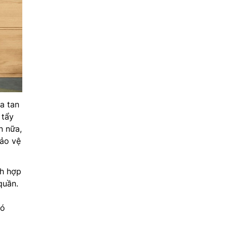
a tan
 tẩy
n nữa,
bảo vệ
h hợp
quần.
đó