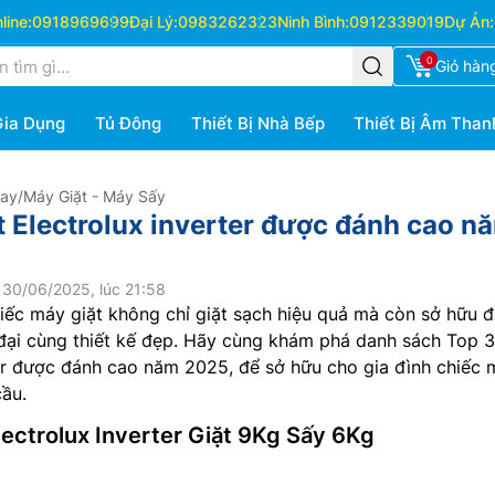
ine:
0918969699
Đại Lý:
0983262323
Ninh Bình:
0912339019
Dự Án:
0
Giỏ hàn
Gia Dụng
Tủ Đông
Thiết Bị Nhà Bếp
Thiết Bị Âm Than
Hay
/
Máy Giặt - Máy Sấy
t Electrolux inverter được đánh cao n
 30/06/2025, lúc 21:58
ếc máy giặt không chỉ giặt sạch hiệu quả mà còn sở hữu đ
đại cùng thiết kế đẹp. Hãy cùng khám phá danh sách Top 
r được đánh cao năm 2025, để sở hữu cho gia đình chiếc 
cầu.
lectrolux Inverter Giặt 9Kg Sấy 6Kg