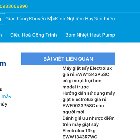
0983666996
Gian hàng Khuyến Mãi
Kinh Nghiệm Hay
Giới thiệu
g
h
Điều Hoà Công Trình
Bơm Nhiệt Heat Pump
BÀI VIẾT LIÊN QUAN
ăm
Máy giặt sấy Electrolux
giá rẻ EWW1343P5SC
có gì vượt trội hơn
model trước
a
Hướng dẫn sử dụng máy
3
máy
giặt Electrolux giá rẻ
máy
EWF9023P5SC cho
người mới
Đánh giá ưu nhược điểm
trên máy giặt sấy
Electrolux 13kg
EWW1343R7WC