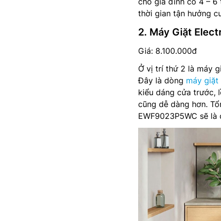
cho gia đình có 4 – 6 
thời gian tận hưởng c
2. Máy Giặt Ele
Giá: 8.100.000đ
Ở vị trí thứ 2 là má
Đây là dòng
máy giặt
kiểu dáng cửa trước, l
cũng dễ dàng hơn. Tổ
EWF9023P5WC sẽ là đi