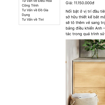
Tư vấn về Điều Hòa
Giá: 11.150.000đ
Công Trình
Tư Vấn về Đồ Gia
Nổi bật ở vị trí đầu ti
Dụng
sở hữu thiết kế bắt 
Tư Vấn về Tivi
sẽ tô thêm vẻ sang trọ
bảng điều khiển Anh 
tác trong quá trình s