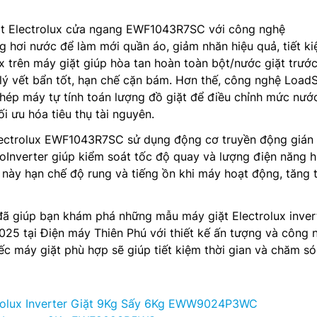
t Electrolux cửa ngang EWF1043R7SC với công nghệ
 hơi nước để làm mới quần áo, giảm nhăn hiệu quả, tiết k
Mix trên máy giặt giúp hòa tan hoàn toàn bột/nước giặt trước
 lý vết bẩn tốt, hạn chế cặn bám. Hơn thế, công nghệ Load
hép máy tự tính toán lượng đồ giặt để điều chỉnh mức nướ
ối ưu hóa tiêu thụ tài nguyên.
lectrolux EWF1043R7SC sử dụng động cơ truyền động gián 
Inverter giúp kiểm soát tốc độ quay và lượng điện năng h
 này hạn chế độ rung và tiếng ồn khi máy hoạt động, tăng 
đã giúp bạn khám phá những mẫu máy giặt Electrolux inver
25 tại Điện máy Thiên Phú với thiết kế ấn tượng và công 
iếc máy giặt phù hợp sẽ giúp tiết kiệm thời gian và chăm s
trolux Inverter Giặt 9Kg Sấy 6Kg EWW9024P3WC