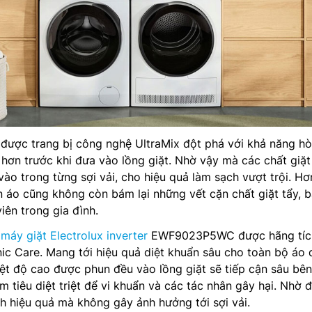
 được trang bị công nghệ UltraMix đột phá với khả năng hò
ả hơn trước khi đưa vào lồng giặt. Nhờ vậy mà các chất giặt
vào trong từng sợi vải, cho hiệu quả làm sạch vượt trội. Hơ
n áo cũng không còn bám lại những vết cặn chất giặt tẩy, 
iên trong gia đình.
,
máy giặt Electrolux inverter
EWF9023P5WC được hãng tíc
c Care. Mang tới hiệu quả diệt khuẩn sâu cho toàn bộ áo 
iệt độ cao được phun đều vào lồng giặt sẽ tiếp cận sâu bên
m tiêu diệt triệt để vi khuẩn và các tác nhân gây hại. Nhờ 
 hiệu quả mà không gây ảnh hưởng tới sợi vải.