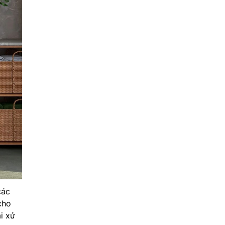
các
cho
i xử