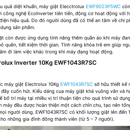
ệu quả diệt khuẩn, máy giặt Elecctrolux
EWF9023P5WC
còn
ới công nghệ EcoInverter tiên tiến, động cơ hoạt động với h
 điện hiệu quả. Do đó người dùng đã có thể an tâm về chi p
ử dụng sản phẩm.
iặt còn được ứng dụng tính năng thêm quần áo khi máy đa
bỏ quên, tiết kiệm thời gian. Tính năng khóa trẻ em giúp ng
âm đi làm việc khác trong khi máy đang hoạt động.
trolux Inverter 10Kg EWF1043R7SC
iếc máy giặt Electrolux 10Kg
EWF1043R7SC
sở hữu thiết kế
 đầy cuốn hút. Kiểu dáng cua máy giặt khá vuông vắn và h
 bố trí máy tại nhiều vị trí thuận tiện cho quá trình sử dụn
rên máy đều được hoàn thiện một cách chỉn chu, tạo nên tổn
mọi người dùng. EWF1043R7SC có khối lượng giặt lên đến 
cho những gia đình đông thành viên (từ 5 – 7 người).