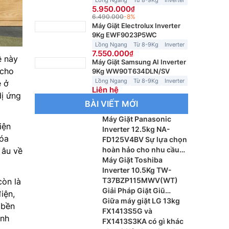
Lồng Ngang
Từ 8-9Kg
Inverter
5.950.000
6.490.000
-8%
Máy Giặt Electrolux Inverter
9Kg EWF9023P5WC
Lồng Ngang
Từ 8-9Kg
Inverter
7.550.000
ệ này
Máy Giặt Samsung AI Inverter
 cho
9Kg WW90T634DLN/SV
Lồng Ngang
Từ 8-9Kg
Inverter
ẹ ở
Liên hệ
dị ứng
BÀI VIẾT MỚI
Máy Giặt Panasonic
iện
Inverter 12.5kg NA-
hóa
FD125V4BV Sự lựa chọn
hoàn hảo cho nhu cầu
 âu về
giặt giũ hiện đại
Máy Giặt Toshiba
Inverter 10.5Kg TW-
T37BZP115MWV(WT)
còn là
Giải Pháp Giặt Giũ
iện,
Thông Minh Cho Gia
Giữa máy giặt LG 13kg
 bền
Đình Hiện Đại
FX1413S5G và
ành
FX1413S3KA có gì khác