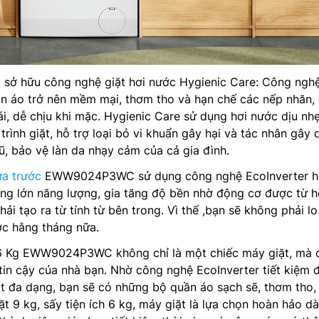
t
sở hữu công nghệ giặt hơi nước Hygienic Care: Công ngh
ần áo trở nên mềm mại, thơm tho và hạn chế các nếp nhăn,
i, dễ chịu khi mặc. Hygienic Care sử dụng hơi nước dịu nh
trình giặt, hỗ trợ loại bỏ vi khuẩn gây hại và tác nhân gây 
iũ, bảo vệ làn da nhạy cảm của cả gia đình.
ửa trước
EWW9024P3WC sử dụng công nghệ EcoInverter h
ượng lớn năng lượng, gia tăng độ bền nhờ động cơ được từ 
ải tạo ra từ tính từ bên trong. Vì thế ,bạn sẽ không phải lo
ớc hằng tháng nữa.
9/6 Kg EWW9024P3WC không chỉ là một chiếc máy giặt, mà 
in cậy của nhà bạn. Nhờ công nghệ EcoInverter tiết kiệm đ
ặt đa dạng, bạn sẽ có những bộ quần áo sạch sẽ, thơm tho,
ặt 9 kg, sấy tiện ích 6 kg, máy giặt là lựa chọn hoàn hảo d