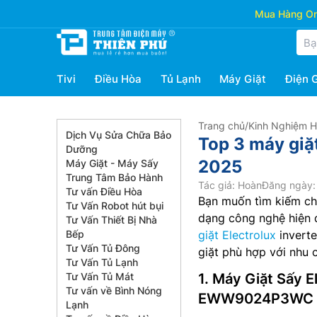
Mua Hàng Onl
Tivi
Điều Hòa
Tủ Lạnh
Máy Giặt
Điện 
Trang chủ
/
Kinh Nghiệm 
Dịch Vụ Sửa Chữa Bảo
Top 3 máy giặ
Dưỡng
2025
Máy Giặt - Máy Sấy
Trung Tâm Bảo Hành
Tác giả: Hoàn
Đăng ngày:
Tư vấn Điều Hòa
Bạn muốn tìm kiếm chi
Tư Vấn Robot hút bụi
dạng công nghệ hiện 
Tư Vấn Thiết Bị Nhà
Bếp
giặt Electrolux
inverte
Tư Vấn Tủ Đông
giặt phù hợp với nhu 
Tư Vấn Tủ Lạnh
Tư Vấn Tủ Mát
1. Máy Giặt Sấy E
Tư vấn về Bình Nóng
EWW9024P3WC
Lạnh