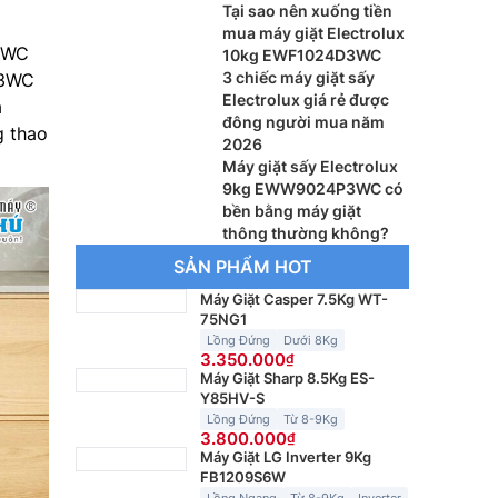
Tại sao nên xuống tiền
mua máy giặt Electrolux
3WC
10kg EWF1024D3WC
3 chiếc máy giặt sấy
P3WC
Electrolux giá rẻ được
à
đông người mua năm
g thao
2026
Máy giặt sấy Electrolux
9kg EWW9024P3WC có
bền bằng máy giặt
thông thường không?
SẢN PHẨM HOT
Máy Giặt Casper 7.5Kg WT-
75NG1
Lồng Đứng
Dưới 8Kg
3.350.000
Máy Giặt Sharp 8.5Kg ES-
Y85HV-S
Lồng Đứng
Từ 8-9Kg
3.800.000
Máy Giặt LG Inverter 9Kg
FB1209S6W