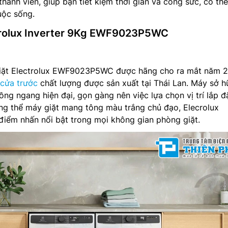
thành viên, giúp bạn tiết kiệm thời gian và công sức, có th
uộc sống.
ctrolux Inverter 9Kg EWF9023P5WC
y giặt Electrolux EWF9023P5WC được hãng cho ra mắt năm 
 cửa trước
chất lượng được sản xuất tại Thái Lan. Máy sở h
ồng ngang hiện đại, gọn gàng nên việc lựa chọn vị trí lắp đ
ng thể máy giặt mang tông màu trắng chủ đạo, Elecrolux
ểm nhấn nổi bật trong mọi không gian phòng giặt.