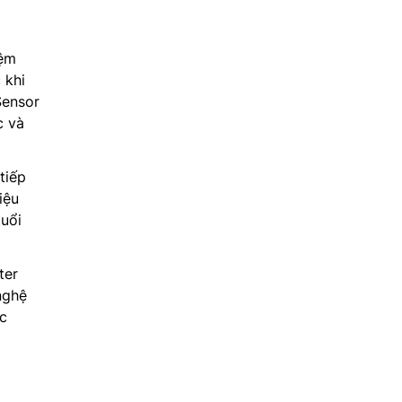
iệm
 khi
Sensor
c và
tiếp
iệu
tuổi
ter
nghệ
óc