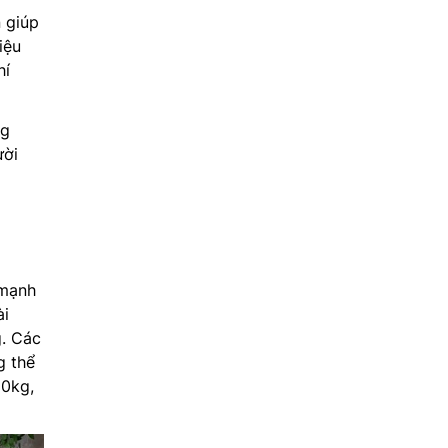
 giúp
iệu
hí
ng
ười
 mạnh
ài
g. Các
g thể
10kg,