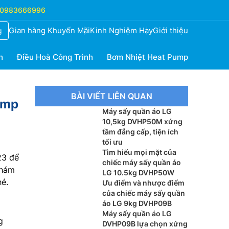
0983666996
Gian hàng Khuyến Mãi
Kinh Nghiệm Hay
Giới thiệu
g
h
Điều Hoà Công Trình
Bơm Nhiệt Heat Pump
BÀI VIẾT LIÊN QUAN
ump
Máy sấy quần áo LG
10,5kg DVHP50M xứng
tầm đẳng cấp, tiện ích
tối ưu
Tìm hiểu mọi mặt của
23 để
chiếc máy sấy quần áo
khám
LG 10.5kg DVHP50W
é.
Ưu điểm và nhược điểm
của chiếc máy sấy quần
áo LG 9kg DVHP09B
Máy sấy quần áo LG
g
DVHP09B lựa chọn xứng