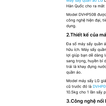
Máy sấy quần áo LG
D
Hàn Quốc cho ra mắt 
Model DVHP50B được s
công nghệ hiện đại, ti
dụng.
2.Thiết kế của 
Đa số máy sấy quần á
hữu ích. Máy sấy quầ
lợi giúp bạn dễ dàng 
sang trọng, huyền bí 
trái là khay đựng nướ
quần áo.
Model máy sấy LG giá
cũ trước đó là
DVHP0
10.5kg cho 1 lần sấy 
3.Công nghệ nổi 