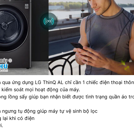
h qua ứng dụng LG ThinQ AL chỉ cần 1 chiếc điện thoại thô
ể kiểm soát mọi hoạt động của máy.
ong lồng sấy giúp bạn nhận biết được tình trạng quần áo tr
h ngưng tụ động giúp máy tự vệ sinh bộ lọc
lại khi có điện
i.