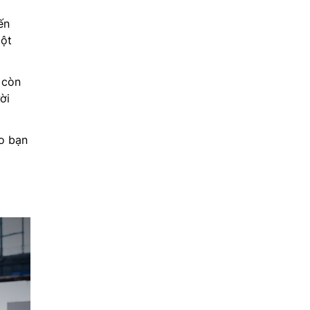
ến
một
 còn
ời
o bạn