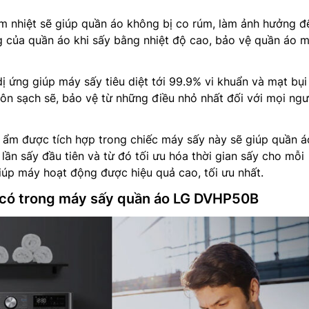
m nhiệt sẽ giúp quần áo không bị co rúm, làm ảnh hưởng đ
g của quần áo khi sấy bằng nhiệt độ cao, bảo vệ quần áo 
 ứng giúp máy sấy tiêu diệt tới 99.9% vi khuẩn và mạt bụi
luôn sạch sẽ, bảo vệ từ những điều nhỏ nhất đối với mọi ngư
 ẩm được tích hợp trong chiếc máy sấy này sẽ giúp quần á
lần sấy đầu tiên và từ đó tối ưu hóa thời gian sấy cho mỗi
iúp máy hoạt động được hiệu quả cao, tối ưu nhất.
 có trong máy sấy quần áo LG DVHP50B