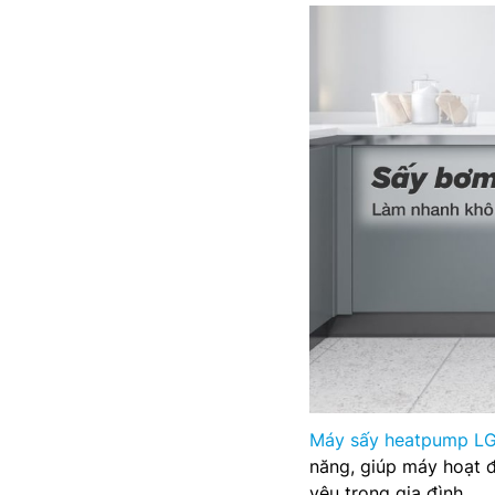
Máy sấy heatpump L
năng, giúp máy hoạt đ
yêu trong gia đình.