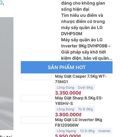
LG
,
đáng cho không gian
sống hiện đại
Tìm hiểu ưu điểm và
nhược điểm có trong
máy sấy quần áo LG
DVHP50M
Máy sấy quần áo LG
Inverter 9Kg DVHP09B –
Giải pháp sấy khô tiết
kiệm điện, bảo vệ quần
áo tối ưu
SẢN PHẨM HOT
Máy Giặt Casper 7.5Kg WT-
75NG1
Lồng Đứng
Dưới 8Kg
3.350.000
Máy Giặt Sharp 8.5Kg ES-
Y85HV-S
Lồng Đứng
Từ 8-9Kg
3.800.000
Máy Giặt LG Inverter 9Kg
FB1209S6W
Lồng Ngang
Từ 8-9Kg
Inverter
5.950.000