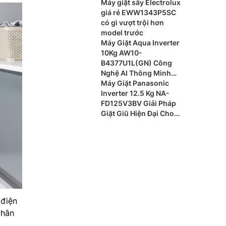
Máy giặt sấy Electrolux
giá rẻ EWW1343P5SC
có gì vượt trội hơn
model trước
Máy Giặt Aqua Inverter
10Kg AW10-
B4377U1L(GN) Công
Nghệ AI Thông Minh
Cho Gia Đình Hiện Đại
Máy Giặt Panasonic
Inverter 12.5 Kg NA-
FD125V3BV Giải Pháp
Giặt Giũ Hiện Đại Cho
Gia Đình Đông Thành
Viên
 điện
thân