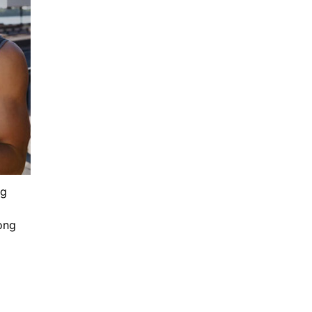
ng
ong