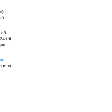
bộ
sử
ự cố
24 tới
qua
 áo
ìm mua