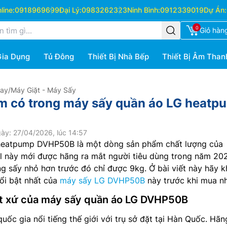
ine:
0918969699
Đại Lý:
0983262323
Ninh Bình:
0912339019
Dự Án:
0
Giỏ hàn
Gia Dụng
Tủ Đông
Thiết Bị Nhà Bếp
Thiết Bị Âm Than
Hay
/
Máy Giặt - Máy Sấy
m có trong máy sấy quần áo LG heatp
ày: 27/04/2026, lúc 14:57
heatpump DVHP50B là một dòng sản phẩm chất lượng của
l này mới được hãng ra mắt người tiêu dùng trong năm 20
ng sấy nhỏ hơn trước đó chỉ được 9kg. Ở bài viết này hãy 
ổi bật nhất của
máy sấy LG DVHP50B
này trước khi mua nh
ất xứ của máy sấy quần áo LG DVHP50B
uốc gia nổi tiếng thế giới với trụ sở đặt tại Hàn Quốc. Hãn