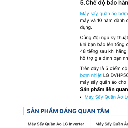
5.Chế độ bảo hà
Máy sấy quần áo bơm
máy và 10 năm dành c
dụng.
Cùng đội ngũ kỹ thuật
khi bạn báo lên tổng 
48 tiếng sau khi hãng
hỗ trợ gia đình bạn n
Trên đây là 5 điểm cộ
bơm nhiệt
LG DVHP50B.
máy sấy quần áo cho g
Sản phẩm liên quan
Máy Sấy Quần Áo L
SẢN PHẨM ĐÁNG QUAN TÂM
Máy Sấy Quần Áo LG Inverter
Máy Sấy Quần Áo