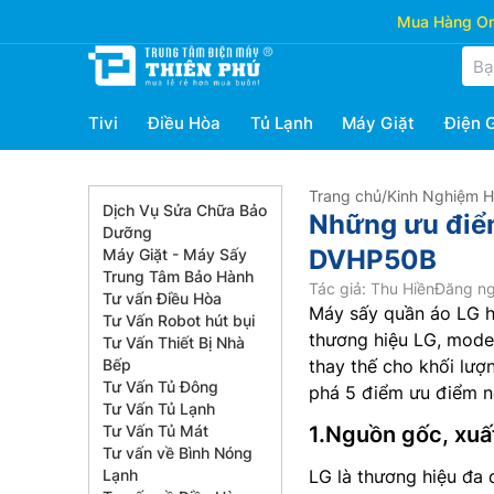
Mua Hàng Onl
Tivi
Điều Hòa
Tủ Lạnh
Máy Giặt
Điện 
Trang chủ
/
Kinh Nghiệm 
Dịch Vụ Sửa Chữa Bảo
Những ưu điể
Dưỡng
DVHP50B
Máy Giặt - Máy Sấy
Trung Tâm Bảo Hành
Tác giả: Thu Hiền
Đăng ng
Tư vấn Điều Hòa
Máy sấy quần áo LG 
Tư Vấn Robot hút bụi
thương hiệu LG, mode
Tư Vấn Thiết Bị Nhà
Bếp
thay thế cho khối lượ
Tư Vấn Tủ Đông
phá 5 điểm ưu điểm n
Tư Vấn Tủ Lạnh
Tư Vấn Tủ Mát
1.Nguồn gốc, xu
Tư vấn về Bình Nóng
Lạnh
LG là thương hiệu đa q