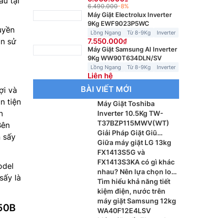
u tại
6.490.000
-8%
Máy Giặt Electrolux Inverter
9Kg EWF9023P5WC
uyền
Lồng Ngang
Từ 8-9Kg
Inverter
7.550.000
ọn sử
Máy Giặt Samsung AI Inverter
9Kg WW90T634DLN/SV
Lồng Ngang
Từ 8-9Kg
Inverter
Liên hệ
BÀI VIẾT MỚI
lợi và
n tiện
Máy Giặt Toshiba
n
Inverter 10.5Kg TW-
T37BZP115MWV(WT)
Bên
Giải Pháp Giặt Giũ
n sấy
Thông Minh Cho Gia
Giữa máy giặt LG 13kg
Đình Hiện Đại
FX1413S5G và
FX1413S3KA có gì khác
odel
nhau? Nên lựa chọn loại
sấy là
nào?
Tìm hiểu khả năng tiết
kiệm điện, nước trên
máy giặt Samsung 12kg
P50B
WA40F12E4LSV