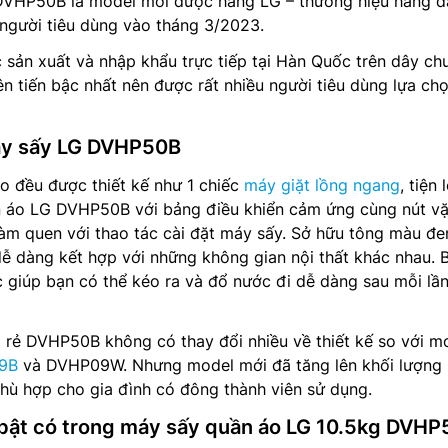
VHP50B là model mới được hãng LG – thương hiệu hàng đầ
người tiêu dùng vào tháng 3/2023.
ản xuất và nhập khẩu trực tiếp tại Hàn Quốc trên dây ch
ên tiến bậc nhất nên được rất nhiều người tiêu dùng lựa ch
máy sấy LG DVHP50B
o đều được thiết kế như 1 chiếc
máy giặt lồng ngang
, tiện 
n áo LG DVHP50B với bảng điều khiển cảm ứng cùng nút vặ
làm quen với thao tác cài đặt máy sấy. Sở hữu tông màu đe
dễ dàng kết hợp với những không gian nội thất khác nhau. 
c giúp bạn có thể kéo ra và đổ nước đi dễ dàng sau mỗi lầ
 rẻ DVHP50B không có thay đổi nhiều về thiết kế so với m
9B
và DVHP09W. Nhưng model mới đã tăng lên khối lượng 
phù hợp cho gia đình có đông thành viên sử dụng.
bật có trong máy sấy quần áo LG 10.5kg DVH