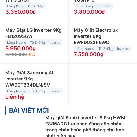
Lồng Đứng
Dưới 8Kg
Lồng Đứng
Từ 8-9Kg
3.350.000
3.800.000
Máy Giặt LG Inverter 9Kg
Máy Giặt Electrolux
FB1209S6W
Inverter 9Kg
EWF9023P5WC
Lồng Ngang
Từ 8-9Kg
Inverter
5.950.000
Lồng Ngang
Từ 8-9Kg
Inverter
7.550.000
6.490.000
-8%
Máy Giặt Samsung AI
Inverter 9Kg
WW90T634DLN/SV
Lồng Ngang
Từ 8-9Kg
Inverter
Liên hệ
BÀI VIẾT MỚI
Máy giặt Funiki inverter 8.5kg HWM
F885ADG lựa chọn đáng cân nhắc
trong phân khúc phổ thông phù hợp
nhất hiện nay