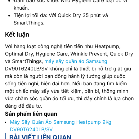
Đảm bảo sức khỏe: Nhờ Hygiene Care loại bỏ vi
khuẩn.
Tiện lợi tối đa: Với Quick Dry 35 phút và
SmartThings.
Kết luận
Với hàng loạt công nghệ tiên tiến như Heatpump,
Optimal Dry, Hygiene Care, Wrinkle Prevent, Quick Dry
và SmartThings,
máy sấy quần áo Samsung
DV90T6240LB/SV không chỉ là thiết bị hỗ trợ giặt giũ
mà còn là người bạn đồng hành lý tưởng giúp cuộc
sống tiện nghi, hiện đại hơn. Nếu bạn đang tìm kiếm
một chiếc máy sấy vừa tiết kiệm, bền bỉ, thông minh
vừa chăm sóc quần áo tối ưu, thì đây chính là lựa chọn
đáng để đầu tư.
Sản phẩm liên quan
Máy Sấy Quần Áo Samsung Heatpump 9Kg
DV90T6240LB/SV
BÀI VIẾT LIÊN QUAN