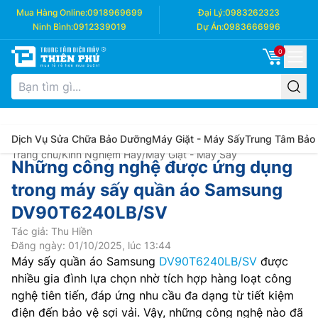
Mua Hàng Online:
0918969699
Đại Lý:
0983262323
Ninh Bình:
0912339019
Dự Án:
0983666996
0
Dịch Vụ Sửa Chữa Bảo Dưỡng
Máy Giặt - Máy Sấy
Trung Tâm Bảo
Trang chủ
/
Kinh Nghiệm Hay
/
Máy Giặt - Máy Sấy
Những công nghệ được ứng dụng
trong máy sấy quần áo Samsung
DV90T6240LB/SV
Tác giả: Thu Hiền
Đăng ngày: 01/10/2025, lúc 13:44
Máy sấy quần áo Samsung
DV90T6240LB/SV
được
nhiều gia đình lựa chọn nhờ tích hợp hàng loạt công
nghệ tiên tiến, đáp ứng nhu cầu đa dạng từ tiết kiệm
điện đến bảo vệ sợi vải. Vậy, những công nghệ nào đã