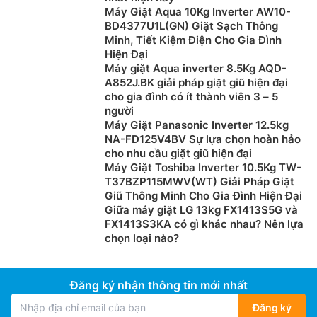
Máy Giặt Aqua 10Kg Inverter AW10-
BD4377U1L(GN) Giặt Sạch Thông
Minh, Tiết Kiệm Điện Cho Gia Đình
Hiện Đại
Máy giặt Aqua inverter 8.5Kg AQD-
A852J.BK giải pháp giặt giũ hiện đại
cho gia đình có ít thành viên 3 – 5
người
Máy Giặt Panasonic Inverter 12.5kg
NA-FD125V4BV Sự lựa chọn hoàn hảo
cho nhu cầu giặt giũ hiện đại
Máy Giặt Toshiba Inverter 10.5Kg TW-
T37BZP115MWV(WT) Giải Pháp Giặt
Giũ Thông Minh Cho Gia Đình Hiện Đại
Giữa máy giặt LG 13kg FX1413S5G và
FX1413S3KA có gì khác nhau? Nên lựa
chọn loại nào?
Đăng ký nhận thông tin mới nhất
Đăng ký