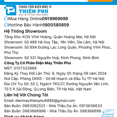
Mua Hàng Online:
0918969699
Hotline Bảo Hành:
1800585859
Hệ Thống Showroom
Tổng Kho: KCN Vĩnh Hoàng, Quận Hoàng Mai, Hà Nội
Showroom: Số 488 Hà Huy Tập, Yên Viên, Gia Lâm, Hà Nội
Showroom: Số 89A Đường Lạc Long Quân, Phường Vĩnh Phúc,
Phú Thọ
Showroom: Số 331 Nguyễn Huệ, Ninh Phong, Ninh Bình
Công Ty Cổ Phần Điện Máy Thiên Phú
MST: 0107333989
Đăng Ký Thay Đổi Lần Thứ: 8, Ngày 05 tháng 09 năm 2024
Nơi Cấp: Phòng DKKD - Sở Kế Hoạch và Đầu Tư TP Hà Nội
Địa Chỉ Trụ Sở: Số 2, Ngách 765/27, Đường Nguyễn Văn Linh,
Tổ 5 P.Sài Đồng, Q.Long Biên, TP.Hà Nội, Việt Nam
Liên hệ Với Chúng Tôi
Email:
dienmaythienphu6886@gmail.com
Bán Buôn:
0983262323
- Nhà Thầu Dự Án:
0913836633
Bán Buôn:
0983666996
- Nhà Thầu Dự Án:
0983666996
Dịch vụ khách hàng