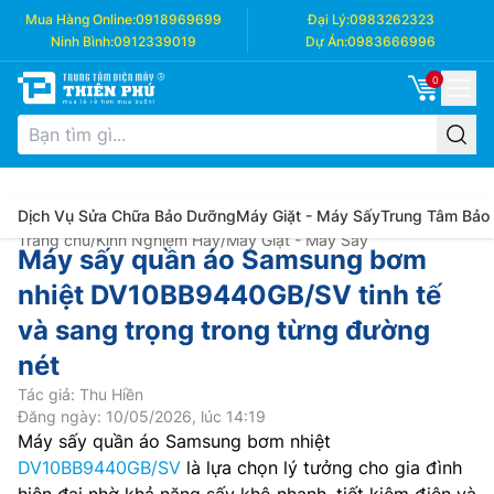
Mua Hàng Online:
0918969699
Đại Lý:
0983262323
Ninh Bình:
0912339019
Dự Án:
0983666996
0
Dịch Vụ Sửa Chữa Bảo Dưỡng
Máy Giặt - Máy Sấy
Trung Tâm Bảo
Trang chủ
/
Kinh Nghiệm Hay
/
Máy Giặt - Máy Sấy
Máy sấy quần áo Samsung bơm
nhiệt DV10BB9440GB/SV tinh tế
và sang trọng trong từng đường
nét
Tác giả: Thu Hiền
Đăng ngày: 10/05/2026, lúc 14:19
Máy sấy quần áo Samsung bơm nhiệt
DV10BB9440GB/SV
là lựa chọn lý tưởng cho gia đình