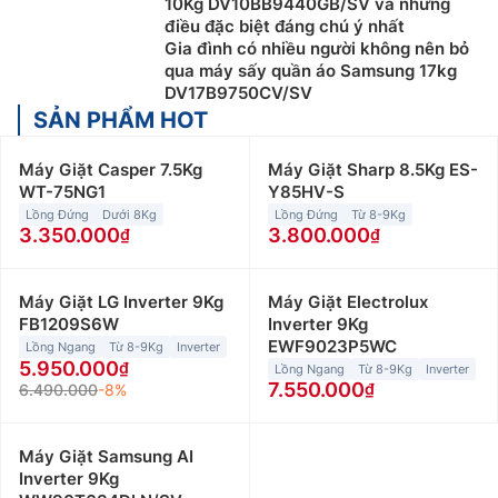
10Kg DV10BB9440GB/SV và những
điều đặc biệt đáng chú ý nhất
Gia đình có nhiều người không nên bỏ
qua máy sấy quần áo Samsung 17kg
DV17B9750CV/SV
SẢN PHẨM HOT
Máy Giặt Casper 7.5Kg
Máy Giặt Sharp 8.5Kg ES-
WT-75NG1
Y85HV-S
Lồng Đứng
Dưới 8Kg
Lồng Đứng
Từ 8-9Kg
3.350.000
3.800.000
Máy Giặt LG Inverter 9Kg
Máy Giặt Electrolux
FB1209S6W
Inverter 9Kg
EWF9023P5WC
Lồng Ngang
Từ 8-9Kg
Inverter
5.950.000
Lồng Ngang
Từ 8-9Kg
Inverter
7.550.000
6.490.000
-8%
Máy Giặt Samsung AI
Inverter 9Kg