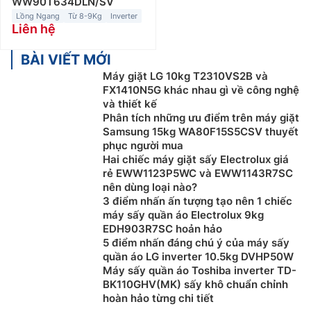
WW90T634DLN/SV
Lồng Ngang
Từ 8-9Kg
Inverter
Liên hệ
BÀI VIẾT MỚI
Máy giặt LG 10kg T2310VS2B và
FX1410N5G khác nhau gì về công nghệ
và thiết kế
Phân tích những ưu điểm trên máy giặt
Samsung 15kg WA80F15S5CSV thuyết
phục người mua
Hai chiếc máy giặt sấy Electrolux giá
rẻ EWW1123P5WC và EWW1143R7SC
nên dùng loại nào?
3 điểm nhấn ấn tượng tạo nên 1 chiếc
máy sấy quần áo Electrolux 9kg
EDH903R7SC hoản hảo
5 điểm nhấn đáng chú ý của máy sấy
quần áo LG inverter 10.5kg DVHP50W
Máy sấy quần áo Toshiba inverter TD-
BK110GHV(MK) sấy khô chuẩn chỉnh
hoàn hảo từng chi tiết