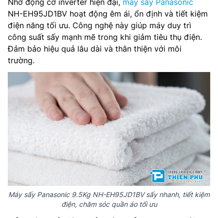
Nhờ động cơ inverter hiện đại,
máy sấy Panasonic
NH-EH95JD1BV hoạt động êm ái, ổn định và tiết kiệm
điện năng tối ưu. Công nghệ này giúp máy duy trì
công suất sấy mạnh mẽ trong khi giảm tiêu thụ điện.
Đảm bảo hiệu quả lâu dài và thân thiện với môi
trường.
Máy sấy Panasonic 9.5Kg NH-EH95JD1BV sấy nhanh, tiết kiệm
điện, chăm sóc quần áo tối ưu