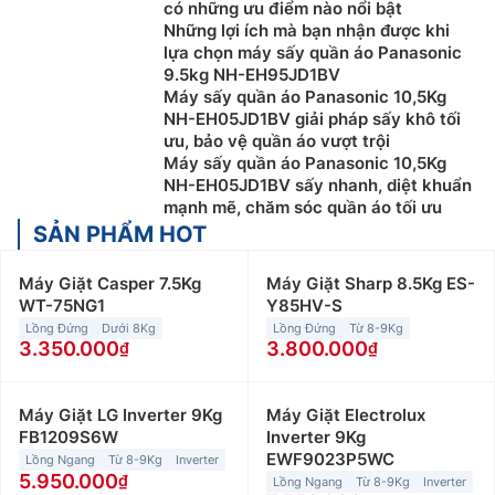
có những ưu điểm nào nổi bật
Những lợi ích mà bạn nhận được khi
lựa chọn máy sấy quần áo Panasonic
9.5kg NH-EH95JD1BV
Máy sấy quần áo Panasonic 10,5Kg
NH-EH05JD1BV giải pháp sấy khô tối
ưu, bảo vệ quần áo vượt trội
Máy sấy quần áo Panasonic 10,5Kg
NH-EH05JD1BV sấy nhanh, diệt khuẩn
mạnh mẽ, chăm sóc quần áo tối ưu
SẢN PHẨM HOT
Máy Giặt Casper 7.5Kg
Máy Giặt Sharp 8.5Kg ES-
WT-75NG1
Y85HV-S
Lồng Đứng
Dưới 8Kg
Lồng Đứng
Từ 8-9Kg
3.350.000
3.800.000
Máy Giặt LG Inverter 9Kg
Máy Giặt Electrolux
FB1209S6W
Inverter 9Kg
EWF9023P5WC
Lồng Ngang
Từ 8-9Kg
Inverter
5.950.000
Lồng Ngang
Từ 8-9Kg
Inverter