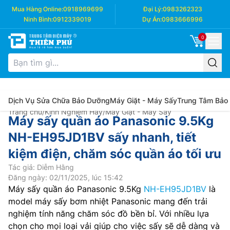
Mua Hàng Online:
0918969699
Đại Lý:
0983262323
Ninh Bình:
0912339019
Dự Án:
0983666996
0
Dịch Vụ Sửa Chữa Bảo Dưỡng
Máy Giặt - Máy Sấy
Trung Tâm Bảo
Trang chủ
/
Kinh Nghiệm Hay
/
Máy Giặt - Máy Sấy
Máy sấy quần áo Panasonic 9.5Kg
NH-EH95JD1BV sấy nhanh, tiết
kiệm điện, chăm sóc quần áo tối ưu
Tác giả: Diễm Hằng
Đăng ngày: 02/11/2025, lúc 15:42
Máy sấy quần áo Panasonic 9.5Kg
NH-EH95JD1BV
là
model máy sấy bơm nhiệt Panasonic mang đến trải
nghiệm tính năng chăm sóc đồ bền bỉ. Với nhiều lựa
chọn cho mọi loại vải giúp cho việc sấy sẽ dễ dàng và