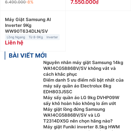
7.550.000
6.490.000
-8%
Máy Giặt Samsung AI
Inverter 9Kg
WW90T634DLN/SV
Lồng Ngang
Từ 8-9Kg
Inverter
Liên hệ
BÀI VIẾT MỚI
Nguyên nhân máy giặt Samsung 14kg
WA14CG5886BV/SV không vắt và
cách khắc phục
Điểm danh 5 ưu điểm nổi bật nhất của
máy sấy quần áo Electrolux 8kg
EDH803J5SC
Máy sấy quần áo LG 9kg DVHP09W
sấy khô hoàn hảo không lo ẩm ướt
Máy giặt lồng đứng Samsung
WA14CG5886BV/SV và LG
T2314DX5G nên chọn hãng nào?
Máy giặt Funiki inverter 8.5kg HWM