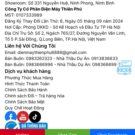
Showroom: Số 331 Nguyễn Huệ, Ninh Phong, Ninh Bình
Công Ty Cổ Phần Điện Máy Thiên Phú
MST: 0107333989
Đăng Ký Thay Đổi Lần Thứ: 8, Ngày 05 tháng 09 năm 2024
Nơi Cấp: Phòng DKKD - Sở Kế Hoạch và Đầu Tư TP Hà Nội
Địa Chỉ Trụ Sở: Số 2, Ngách 765/27, Đường Nguyễn Văn Linh,
Tổ 5 P.Sài Đồng, Q.Long Biên, TP.Hà Nội, Việt Nam
Liên hệ Với Chúng Tôi
Email:
dienmaythienphu6886@gmail.com
Bán Buôn:
0983262323
- Nhà Thầu Dự Án:
0913836633
Bán Buôn:
0983666996
- Nhà Thầu Dự Án:
0983666996
Dịch vụ khách hàng
Phương Thức Mua Hàng
Hình Thức Thanh Toán
Chính Sách Bảo Hành
Chính sách Đổi – Trả hàng hóa
Chính Sách Bảo Mật
Quy Chế Hoạt Động
Hotline
Chat Zalo
Chat Facebook