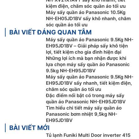
kiệm điện, chăm sóc quần áo tối ưu
Máy sấy quần áo Panasonic 10.5Kg
NH-EH05JD1BV sấy khô nhanh, chăm
sóc quần áo tối ưu
BÀI VIẾT ĐÁNG QUAN TÂM
Máy sấy quần áo Panasonic 9.5Kg NH-
EH95JD1BV – Giải pháp sấy khô tiện
lợi, tiết kiệm cho gia đình hiện đại
Những lợi ích mà bạn nhận được khi
lựa chọn máy sấy quần áo Panasonic
9.5kg NH-EH95JD1BV
Bảo vệ chất liệu quần áo mỏng manh với
Máy sấy quần áo Panasonic 9.5Kg NH-
sấy nâng niu
EH95JD1BV sấy nhanh, tiết kiệm điện,
chăm sóc quần áo tối ưu
Máy sấy quần áo Panasonic
inverter NH-EH95JD1BV
Đặc điểm nổi bật có trong máy sấy
quần áo Panasonic NH-EH95JD1BV
ngăn ngừa sự co rút trên các quần áo có giá trị cao
Tìm hiểu chi tiết máy sấy quần áo
bằng chế độ sấy nâng niu ở mức nhiệt thấp khoảng 65
Panasonic bơm nhiệt 9,5kg NH-
độ C, giúp đảm bảo những bộ quần áo mà bạn yêu
EH95JD1BV
thích nhất luôn bền đẹp sau nhiều lần mặc.
BÀI VIẾT MỚI
Tủ lạnh Funiki Multi Door inverter 415