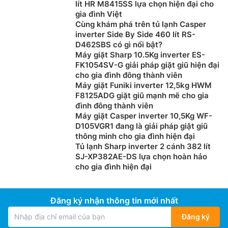
lít HR M8415SS lựa chọn hiện đại cho
gia đình Việt
Cùng khám phá trên tủ lạnh Casper
inverter Side By Side 460 lít RS-
D462SBS có gì nổi bật?
Máy giặt Sharp 10.5Kg inverter ES-
FK1054SV-G giải pháp giặt giũ hiện đại
cho gia đình đông thành viên
Máy giặt Funiki inverter 12,5kg HWM
F8125ADG giặt giũ mạnh mẽ cho gia
đình đông thành viên
Máy giặt Casper inverter 10,5Kg WF-
Giảm tác nhân gây dị ứng và loại bỏ
D105VGR1 đang là giải pháp giặt giũ
99,99% vi khuẩn
thông minh cho gia đình hiện đại
Tủ lạnh Sharp inverter 2 cánh 382 lít
Máy sấy quần áo Panasonic giá rẻ
NH-EH95JD1BV
SJ-XP382AE-DS lựa chọn hoàn hảo
cho gia đình hiện đại
được trang bị chức năng sấy diệt khuẩn sẽ sấy quần
áo ở nhiệt độ khoảng 70 độ C để giảm tác nhân gây dị
ứng và loại bỏ 99,99% vi khuẩn, đảm bảo an toàn và
Đăng ký nhận thông tin mới nhất
tối ưu hóa quá trình giặt ủi của gia đình bạn.
Đăng ký