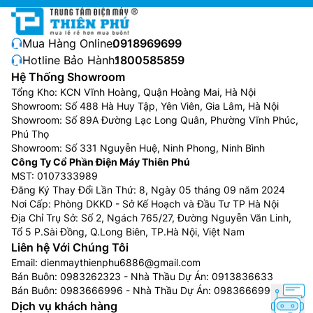
Mua Hàng Online:
0918969699
Hotline Bảo Hành:
1800585859
Hệ Thống Showroom
Tổng Kho: KCN Vĩnh Hoàng, Quận Hoàng Mai, Hà Nội
Showroom: Số 488 Hà Huy Tập, Yên Viên, Gia Lâm, Hà Nội
Showroom: Số 89A Đường Lạc Long Quân, Phường Vĩnh Phúc,
Phú Thọ
Showroom: Số 331 Nguyễn Huệ, Ninh Phong, Ninh Bình
Công Ty Cổ Phần Điện Máy Thiên Phú
Sấy tiện lợi hằng ngày
MST: 0107333989
Đăng Ký Thay Đổi Lần Thứ: 8, Ngày 05 tháng 09 năm 2024
Quần áo ít bị nhăn hơn, ủi dễ dàng hơn:
Nhờ chế độ ít
Nơi Cấp: Phòng DKKD - Sở Kế Hoạch và Đầu Tư TP Hà Nội
nhăn Easy Iron, quần áo luôn phẳng phiu, giúp tiết
Địa Chỉ Trụ Sở: Số 2, Ngách 765/27, Đường Nguyễn Văn Linh,
kiệm thời gian và công sức chuẩn bị cho các lịch trình
Tổ 5 P.Sài Đồng, Q.Long Biên, TP.Hà Nội, Việt Nam
bận rộn
Liên hệ Với Chúng Tôi
Email:
dienmaythienphu6886@gmail.com
Sấy nhanh:
Sấy nhanh quần áo để bạn mặc luôn,
Bán Buôn:
0983262323
- Nhà Thầu Dự Án:
0913836633
chẳng hạn như trang phục đi làm hoặc đồng phục, chỉ
Bán Buôn:
0983666996
- Nhà Thầu Dự Án:
0983666996
sau 35 phút.
Dịch vụ khách hàng