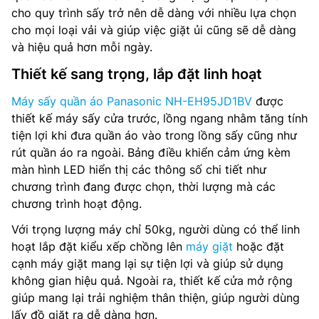
cho quy trình sấy trở nên dễ dàng với nhiều lựa chọn
Loại máy: Công nghệ bơm nhiệt
cho mọi loại vải và giúp việc giặt ủi cũng sẽ dễ dàng
và hiệu quả hơn mỗi ngày.
Số chương trình hoạt động: 12 chương trình
Thiết kế sang trọng, lắp đặt linh hoạt
Các chương trình: Cotton, Sấy nhanh, Sấy diệt khuẩn, Sấy
chăn, Đồ trẻ em, Sợi tổng hợp, Làm mới đồ len, Sấy khăn,
Máy sấy quần áo Panasonic NH-EH95JD1BV
được
Áo sơ mi, Sấy khí nóng, Sấy khí mát.
thiết kế máy sấy cửa trước, lồng ngang nhằm tăng tính
tiện lợi khi đưa quần áo vào trong lồng sấy cũng như
Bảng điều khiển: Tiếng Việt, phím điều khiển cảm ứng, có
rút quần áo ra ngoài. Bảng điều khiển cảm ứng kèm
màn hình hiển thị
màn hình LED hiển thị các thông số chi tiết như
Kích thước (RxSxC): 598 x 654 x 841 mm
chương trình đang được chọn, thời lượng mà các
chương trình hoạt động.
Trọng lượng: 50 kg
Với trọng lượng máy chỉ 50kg, người dùng có thể linh
hoạt lắp đặt kiểu xếp chồng lên
máy giặt
hoặc đặt
Hãng sản xuất: Panasonic
cạnh máy giặt mang lại sự tiện lợi và giúp sử dụng
Nơi sản xuất: Trung Quốc
không gian hiệu quả. Ngoài ra, thiết kế cửa mở rộng
giúp mang lại trải nghiệm thân thiện, giúp người dùng
Năm ra mắt: 2024
lấy đồ giặt ra dễ dàng hơn.