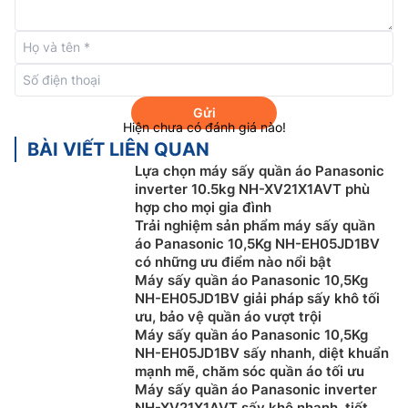
Gửi
Hiện chưa có đánh giá nào!
BÀI VIẾT LIÊN QUAN
Lựa chọn máy sấy quần áo Panasonic
inverter 10.5kg NH-XV21X1AVT phù
hợp cho mọi gia đình
Trải nghiệm sản phẩm máy sấy quần
áo Panasonic 10,5Kg NH-EH05JD1BV
Sấy thông minh và tiết kiệm hơn
có những ưu điểm nào nổi bật
Máy sấy quần áo Panasonic 10,5Kg
Máy sấy quần áo Heatpump Panasonic
NH-
NH-EH05JD1BV giải pháp sấy khô tối
EH95JD1BV với các cảm biến nhiệt độ và độ ẩm
ưu, bảo vệ quần áo vượt trội
thông minh tích hợp tự động điều chỉnh theo nhu cầu
Máy sấy quần áo Panasonic 10,5Kg
sấy của bạn, tối ưu hóa thời gian sấy để tiết kiệm năng
NH-EH05JD1BV sấy nhanh, diệt khuẩn
lượng và giữ quần áo được bền hơn.
mạnh mẽ, chăm sóc quần áo tối ưu
Máy sấy quần áo Panasonic inverter
NH-XV21X1AVT sấy khô nhanh, tiết