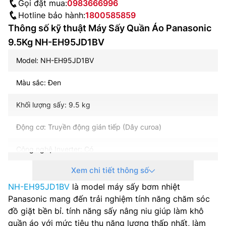
Gọi đặt mua:
0983666996
Hotline bảo hành:
1800585859
Thông số kỹ thuật Máy Sấy Quần Áo Panasonic
9.5Kg NH-EH95JD1BV
Model: NH-EH95JD1BV
Màu sắc: Đen
Khối lượng sấy: 9.5 kg
Động cơ: Truyền động gián tiếp (Dây curoa)
Công nghệ Inverter: Có
Xem chi tiết thông số
Công suất tiêu thụ: 750 W
NH-EH95JD1BV
là model máy sấy bơm nhiệt
Nhiệt độ sấy tối đa: 72 độ C
Panasonic mang đến trải nghiệm tính năng chăm sóc
đồ giặt bền bỉ. tính năng sấy nâng niu giúp làm khô
Chất liệu lồng sấy: Thép không gỉ
quần áo với mức tiêu thụ năng lượng thấp nhất, làm