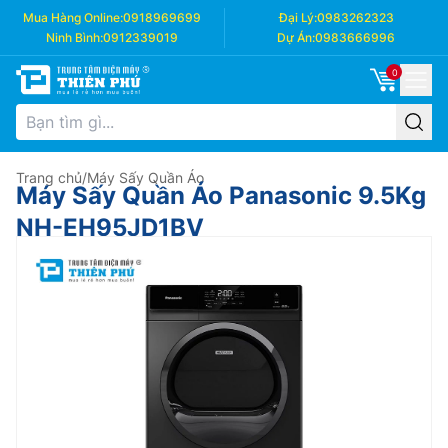
Mua Hàng Online:
0918969699
Đại Lý:
0983262323
Ninh Bình:
0912339019
Dự Án:
0983666996
0
Trang chủ
/
Máy Sấy Quần Áo
Máy Sấy Quần Áo Panasonic 9.5Kg
NH-EH95JD1BV