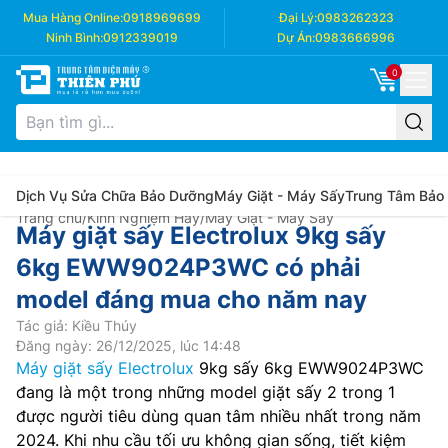
Mua Hàng Online:
0918969699
Đại Lý:
0983262323
Ninh Bình:
0912339019
Dự Án:
0983666996
0
Dịch Vụ Sửa Chữa Bảo Dưỡng
Máy Giặt - Máy Sấy
Trung Tâm Bảo
Trang chủ
/
Kinh Nghiệm Hay
/
Máy Giặt - Máy Sấy
Máy giặt sấy Electrolux 9kg sấy
6kg EWW9024P3WC có phải
model đáng mua cho năm nay
Tác giả: Kiều Thúy
Đăng ngày: 26/12/2025, lúc 14:48
Máy giặt sấy Electrolux
9kg sấy 6kg EWW9024P3WC
đang là một trong những model giặt sấy 2 trong 1
được người tiêu dùng quan tâm nhiều nhất trong năm
2024. Khi nhu cầu tối ưu không gian sống, tiết kiệm