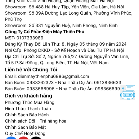
Tổng Kho: KCN Vĩnh Hoàng, Quận Hoàng Mai, Hà Nội
Showroom: Số 488 Hà Huy Tập, Yên Viên, Gia Lâm, Hà Nội
Showroom: Số 89A Đường Lạc Long Quân, Phường Vĩnh Phúc,
Phú Thọ
Showroom: Số 331 Nguyễn Huệ, Ninh Phong, Ninh Bình
Công Ty Cổ Phần Điện Máy Thiên Phú
MST: 0107333989
Đăng Ký Thay Đổi Lần Thứ: 8, Ngày 05 tháng 09 năm 2024
Nơi Cấp: Phòng DKKD - Sở Kế Hoạch và Đầu Tư TP Hà Nội
Địa Chỉ Trụ Sở: Số 2, Ngách 765/27, Đường Nguyễn Văn Linh,
Tổ 5 P.Sài Đồng, Q.Long Biên, TP.Hà Nội, Việt Nam
Liên hệ Với Chúng Tôi
Email:
dienmaythienphu6886@gmail.com
Bán Buôn:
0983262323
- Nhà Thầu Dự Án:
0913836633
Bán Buôn:
0983666996
- Nhà Thầu Dự Án:
0983666996
Dịch vụ khách hàng
Phương Thức Mua Hàng
Hình Thức Thanh Toán
Chính Sách Bảo Hành
Chính sách Đổi – Trả hàng hóa
Chính Sách Bảo Mật
Quy Chế Hoạt Động