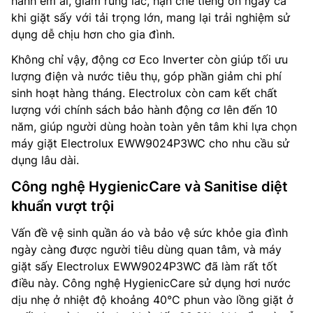
hành êm ái, giảm rung lắc, hạn chế tiếng ồn ngay cả
khi giặt sấy với tải trọng lớn, mang lại trải nghiệm sử
dụng dễ chịu hơn cho gia đình.
Không chỉ vậy, động cơ Eco Inverter còn giúp tối ưu
lượng điện và nước tiêu thụ, góp phần giảm chi phí
sinh hoạt hàng tháng. Electrolux còn cam kết chất
lượng với chính sách bảo hành động cơ lên đến 10
năm, giúp người dùng hoàn toàn yên tâm khi lựa chọn
máy giặt Electrolux EWW9024P3WC cho nhu cầu sử
dụng lâu dài.
Công nghệ HygienicCare và Sanitise diệt
khuẩn vượt trội
Vấn đề vệ sinh quần áo và bảo vệ sức khỏe gia đình
ngày càng được người tiêu dùng quan tâm, và máy
giặt sấy Electrolux EWW9024P3WC đã làm rất tốt
điều này. Công nghệ HygienicCare sử dụng hơi nước
dịu nhẹ ở nhiệt độ khoảng 40°C phun vào lồng giặt ở