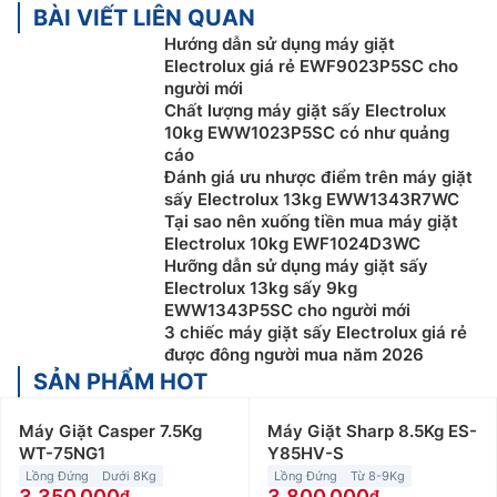
BÀI VIẾT LIÊN QUAN
Hướng dẫn sử dụng máy giặt
Electrolux giá rẻ EWF9023P5SC cho
người mới
Chất lượng máy giặt sấy Electrolux
10kg EWW1023P5SC có như quảng
cáo
Đánh giá ưu nhược điểm trên máy giặt
sấy Electrolux 13kg EWW1343R7WC
Tại sao nên xuống tiền mua máy giặt
Electrolux 10kg EWF1024D3WC
Hưỡng dẫn sử dụng máy giặt sấy
Electrolux 13kg sấy 9kg
EWW1343P5SC cho người mới
3 chiếc máy giặt sấy Electrolux giá rẻ
được đông người mua năm 2026
SẢN PHẨM HOT
Máy Giặt Casper 7.5Kg
Máy Giặt Sharp 8.5Kg ES-
WT-75NG1
Y85HV-S
Lồng Đứng
Dưới 8Kg
Lồng Đứng
Từ 8-9Kg
3.350.000
3.800.000