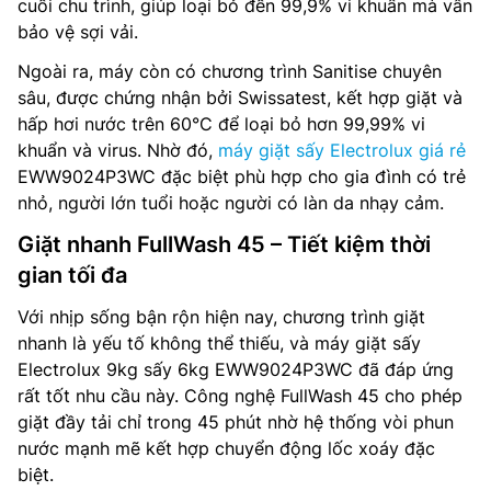
cuối chu trình, giúp loại bỏ đến 99,9% vi khuẩn mà vẫn
bảo vệ sợi vải.
Ngoài ra, máy còn có chương trình Sanitise chuyên
sâu, được chứng nhận bởi Swissatest, kết hợp giặt và
hấp hơi nước trên 60°C để loại bỏ hơn 99,99% vi
khuẩn và virus. Nhờ đó,
máy giặt sấy Electrolux giá rẻ
EWW9024P3WC đặc biệt phù hợp cho gia đình có trẻ
nhỏ, người lớn tuổi hoặc người có làn da nhạy cảm.
Giặt nhanh FullWash 45 – Tiết kiệm thời
gian tối đa
Với nhịp sống bận rộn hiện nay, chương trình giặt
nhanh là yếu tố không thể thiếu, và máy giặt sấy
Electrolux 9kg sấy 6kg EWW9024P3WC đã đáp ứng
rất tốt nhu cầu này. Công nghệ FullWash 45 cho phép
giặt đầy tải chỉ trong 45 phút nhờ hệ thống vòi phun
nước mạnh mẽ kết hợp chuyển động lốc xoáy đặc
biệt.