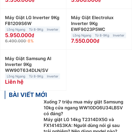
Máy Giặt LG Inverter 9Kg
Máy Giặt Electrolux
FB1209S6W
Inverter 9Kg
EWF9023P5WC
Lồng Ngang
Từ 8-9Kg
Inverter
5.950.000
Lồng Ngang
Từ 8-9Kg
Inverter
7.550.000
6.490.000
-8%
Máy Giặt Samsung AI
Inverter 9Kg
WW90T634DLN/SV
Lồng Ngang
Từ 8-9Kg
Inverter
Liên hệ
BÀI VIẾT MỚI
Xuống 7 triệu mua máy giặt Samsung
10kg cửa ngang WW10DG6U34LBSV
có đáng?
Máy giặt LG 14kg T2314DX5G và
FX1414S3KA: Người dùng nói gì sau
trải nghiệm? Nên dùng model nào?