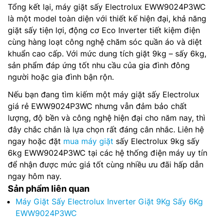
Tổng kết lại, máy giặt sấy Electrolux EWW9024P3WC
là một model toàn diện với thiết kế hiện đại, khả năng
giặt sấy tiện lợi, động cơ Eco Inverter tiết kiệm điện
cùng hàng loạt công nghệ chăm sóc quần áo và diệt
khuẩn cao cấp. Với mức dung tích giặt 9kg – sấy 6kg,
sản phẩm đáp ứng tốt nhu cầu của gia đình đông
người hoặc gia đình bận rộn.
Nếu bạn đang tìm kiếm một máy giặt sấy Electrolux
giá rẻ EWW9024P3WC nhưng vẫn đảm bảo chất
lượng, độ bền và công nghệ hiện đại cho năm nay, thì
đây chắc chắn là lựa chọn rất đáng cân nhắc. Liên hệ
ngay hoặc đặt
mua máy giặt
sấy Electrolux 9kg sấy
6kg EWW9024P3WC tại các hệ thống điện máy uy tín
để nhận được mức giá tốt cùng nhiều ưu đãi hấp dẫn
ngay hôm nay.
Sản phẩm liên quan
Máy Giặt Sấy Electrolux Inverter Giặt 9Kg Sấy 6Kg
EWW9024P3WC