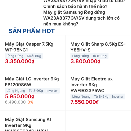
WA23A8377GV/SV nhập khẩu từ đâu?
Chính sách bảo hành thế nào?
Máy giặt Samsung lồng đứng
WA23A8377GV/SV dung tích lớn có
nên mua không?
SẢN PHẨM HOT
Máy Giặt Casper 7.5Kg
Máy Giặt Sharp 8.5Kg ES-
WT-75NG1
Y85HV-S
Lồng Đứng
Dưới 8Kg
Lồng Đứng
Từ 8-9Kg
3.350.000
3.800.000
Máy Giặt LG Inverter 9Kg
Máy Giặt Electrolux
FB1209S6W
Inverter 9Kg
EWF9023P5WC
Lồng Ngang
Từ 8-9Kg
Inverter
5.950.000
Lồng Ngang
Từ 8-9Kg
Inverter
7.550.000
6.490.000
-8%
Máy Giặt Samsung AI
Inverter 9Kg