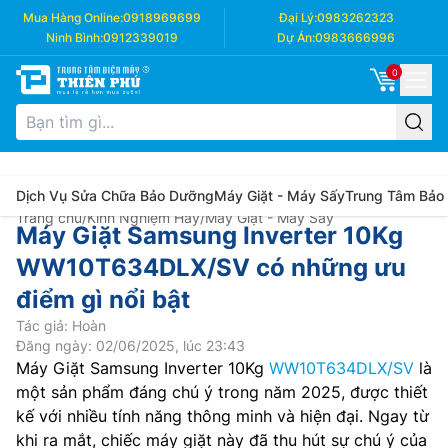
Mua Hàng Online:
0918969699
Đại Lý:
0983262323
Ninh Bình:
0912339019
Dự Án:
0983666996
0
Dịch Vụ Sửa Chữa Bảo Dưỡng
Máy Giặt - Máy Sấy
Trung Tâm Bảo
Trang chủ
/
Kinh Nghiệm Hay
/
Máy Giặt - Máy Sấy
Máy Giặt Samsung Inverter 10Kg
WW10T634DLX/SV có những ưu
điểm gì nổi bật
Tác giả: Hoàn
Đăng ngày: 02/06/2025, lúc 23:43
Máy Giặt Samsung Inverter 10Kg
WW10T634DLX/SV
là
một sản phẩm đáng chú ý trong năm 2025, được thiết
kế với nhiều tính năng thông minh và hiện đại. Ngay từ
khi ra mắt, chiếc máy giặt này đã thu hút sự chú ý của