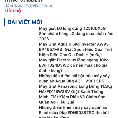
WW90T634DLN/SV
Lồng Ngang
Từ 8-9Kg
Inverter
Liên hệ
BÀI VIẾT MỚI
Máy giặt LG lồng đứng T2516DX5G:
Sản phẩm hãng LG đáng mua nhất năm
2026
Máy Giặt Aqua 9.5Kg Inverter AW95-
BP4657M(B) Giặt Sạch Hiệu Quả, Tiết
Kiệm Điện Cho Gia Đình Hiện Đại
Máy giặt Electrolux lồng ngang 10kg
EWF1024D3WC có nên mua cho gia
đình không?
Những đặc điểm nổi bật của máy sấy
quần áo Aqua 9kg AQH-V901K.PS
Máy Giặt Panasonic Lồng Đứng 11.5Kg
NA-FD115W3BV Giặt Sạch Thông
Minh, Tiết Kiệm Điện Và Chăm Sóc
Quần Áo Hiệu Quả
Những điểm khiến máy sấy quần áo
Electrolux 9kg EDH903R7SC thu hút
người tiêu dùng