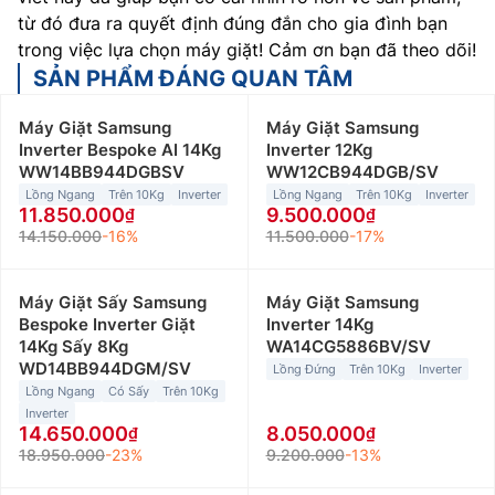
từ đó đưa ra quyết định đúng đắn cho gia đình bạn
trong việc lựa chọn máy giặt! Cảm ơn bạn đã theo dõi!
SẢN PHẨM ĐÁNG QUAN TÂM
Máy Giặt Samsung
Máy Giặt Samsung
Inverter Bespoke AI 14Kg
Inverter 12Kg
WW14BB944DGBSV
WW12CB944DGB/SV
Lồng Ngang
Trên 10Kg
Inverter
Lồng Ngang
Trên 10Kg
Inverter
11.850.000
9.500.000
14.150.000
-16%
11.500.000
-17%
Máy Giặt Sấy Samsung
Máy Giặt Samsung
Bespoke Inverter Giặt
Inverter 14Kg
14Kg Sấy 8Kg
WA14CG5886BV/SV
WD14BB944DGM/SV
Lồng Đứng
Trên 10Kg
Inverter
Lồng Ngang
Có Sấy
Trên 10Kg
Inverter
14.650.000
8.050.000
18.950.000
-23%
9.200.000
-13%