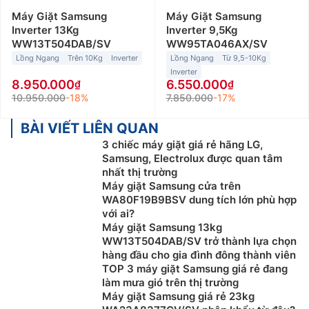
Máy Giặt Samsung
Máy Giặt Samsung
Inverter 13Kg
Inverter 9,5Kg
WW13T504DAB/SV
WW95TA046AX/SV
Lồng Ngang
Trên 10Kg
Inverter
Lồng Ngang
Từ 9,5-10Kg
Inverter
8.950.000
6.550.000
10.950.000
-18%
7.850.000
-17%
BÀI VIẾT LIÊN QUAN
3 chiếc máy giặt giá rẻ hãng LG,
Samsung, Electrolux được quan tâm
nhất thị trường
Máy giặt Samsung cửa trên
WA80F19B9BSV dung tích lớn phù hợp
với ai?
Máy giặt Samsung 13kg
WW13T504DAB/SV trở thành lựa chọn
hàng đầu cho gia đình đông thành viên
TOP 3 máy giặt Samsung giá rẻ đang
làm mưa gió trên thị trường
Máy giặt Samsung giá rẻ 23kg