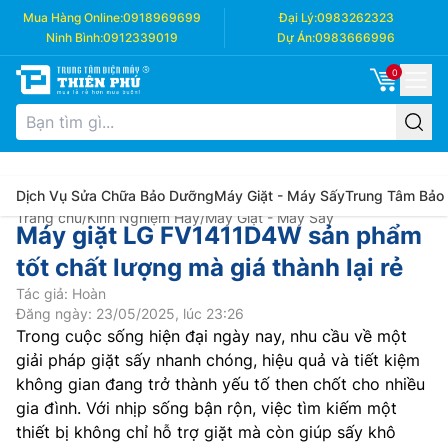
Mua Hàng Online:
0918969699
Đại Lý:
0983262323
Ninh Bình:
0912339019
Dự Án:
0983666996
0
Dịch Vụ Sửa Chữa Bảo Dưỡng
Máy Giặt - Máy Sấy
Trung Tâm Bảo
Trang chủ
/
Kinh Nghiệm Hay
/
Máy Giặt - Máy Sấy
Máy giặt LG FV1411D4W sản phẩm
tốt chất lượng mà giá thành lại rẻ
Tác giả: Hoàn
Đăng ngày: 23/05/2025, lúc 23:26
Trong cuộc sống hiện đại ngày nay, nhu cầu về một
giải pháp giặt sấy nhanh chóng, hiệu quả và tiết kiệm
không gian đang trở thành yếu tố then chốt cho nhiều
gia đình. Với nhịp sống bận rộn, việc tìm kiếm một
thiết bị không chỉ hỗ trợ giặt mà còn giúp sấy khô