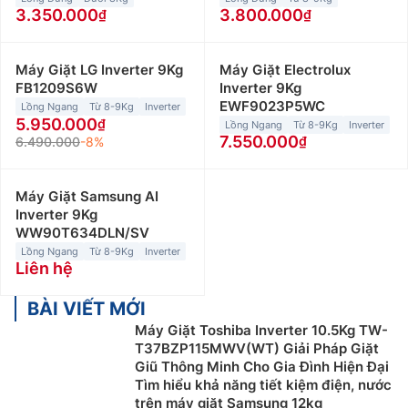
3.350.000
3.800.000
Máy Giặt LG Inverter 9Kg
Máy Giặt Electrolux
FB1209S6W
Inverter 9Kg
EWF9023P5WC
Lồng Ngang
Từ 8-9Kg
Inverter
5.950.000
Lồng Ngang
Từ 8-9Kg
Inverter
7.550.000
6.490.000
-8%
Máy Giặt Samsung AI
Inverter 9Kg
WW90T634DLN/SV
Lồng Ngang
Từ 8-9Kg
Inverter
Liên hệ
BÀI VIẾT MỚI
Máy Giặt Toshiba Inverter 10.5Kg TW-
T37BZP115MWV(WT) Giải Pháp Giặt
Giũ Thông Minh Cho Gia Đình Hiện Đại
Tìm hiểu khả năng tiết kiệm điện, nước
trên máy giặt Samsung 12kg