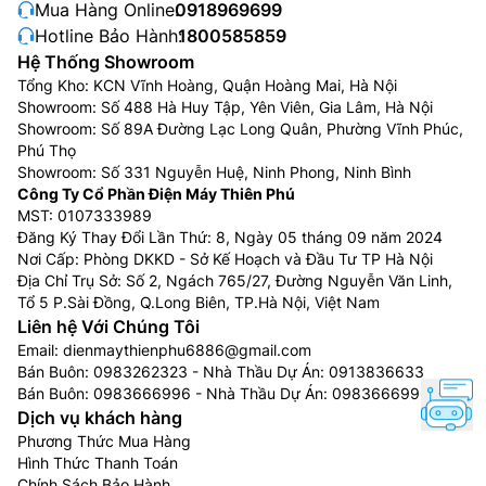
Mua Hàng Online:
0918969699
Hotline Bảo Hành:
1800585859
Hệ Thống Showroom
Tổng Kho: KCN Vĩnh Hoàng, Quận Hoàng Mai, Hà Nội
Showroom: Số 488 Hà Huy Tập, Yên Viên, Gia Lâm, Hà Nội
Showroom: Số 89A Đường Lạc Long Quân, Phường Vĩnh Phúc,
Phú Thọ
Showroom: Số 331 Nguyễn Huệ, Ninh Phong, Ninh Bình
Công Ty Cổ Phần Điện Máy Thiên Phú
MST: 0107333989
Đăng Ký Thay Đổi Lần Thứ: 8, Ngày 05 tháng 09 năm 2024
Nơi Cấp: Phòng DKKD - Sở Kế Hoạch và Đầu Tư TP Hà Nội
Địa Chỉ Trụ Sở: Số 2, Ngách 765/27, Đường Nguyễn Văn Linh,
Tổ 5 P.Sài Đồng, Q.Long Biên, TP.Hà Nội, Việt Nam
Liên hệ Với Chúng Tôi
Email:
dienmaythienphu6886@gmail.com
Bán Buôn:
0983262323
- Nhà Thầu Dự Án:
0913836633
Bán Buôn:
0983666996
- Nhà Thầu Dự Án:
0983666996
Dịch vụ khách hàng
Phương Thức Mua Hàng
Hình Thức Thanh Toán
Chính Sách Bảo Hành