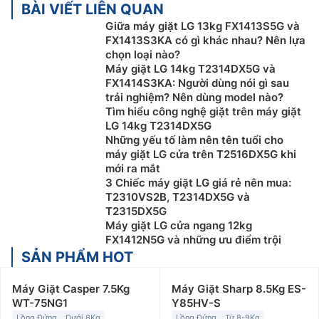
BÀI VIẾT LIÊN QUAN
Giữa máy giặt LG 13kg FX1413S5G và
FX1413S3KA có gì khác nhau? Nên lựa
chọn loại nào?
Máy giặt LG 14kg T2314DX5G và
FX1414S3KA: Người dùng nói gì sau
trải nghiệm? Nên dùng model nào?
Tìm hiểu công nghệ giặt trên máy giặt
LG 14kg T2314DX5G
Những yếu tố làm nên tên tuổi cho
máy giặt LG cửa trên T2516DX5G khi
mới ra mắt
3 Chiếc máy giặt LG giá rẻ nên mua:
T2310VS2B, T2314DX5G và
T2315DX5G
Máy giặt LG cửa ngang 12kg
FX1412N5G và những ưu điểm trội
SẢN PHẨM HOT
Máy Giặt Casper 7.5Kg
Máy Giặt Sharp 8.5Kg ES-
WT-75NG1
Y85HV-S
Lồng Đứng
Dưới 8Kg
Lồng Đứng
Từ 8-9Kg