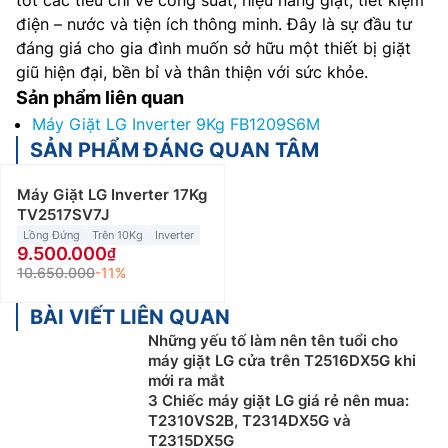
tốt các tiêu chí về công suất, hiệu năng giặt, tiết kiệm
điện – nước và tiện ích thông minh. Đây là sự đầu tư
đáng giá cho gia đình muốn sở hữu một thiết bị giặt
giũ hiện đại, bền bỉ và thân thiện với sức khỏe.
Sản phẩm liên quan
Máy Giặt LG Inverter 9Kg FB1209S6M
SẢN PHẨM ĐÁNG QUAN TÂM
Máy Giặt LG Inverter 17Kg
TV2517SV7J
Lồng Đứng
Trên 10Kg
Inverter
9.500.000
10.650.000
-11%
BÀI VIẾT LIÊN QUAN
Những yếu tố làm nên tên tuổi cho
máy giặt LG cửa trên T2516DX5G khi
mới ra mắt
3 Chiếc máy giặt LG giá rẻ nên mua:
T2310VS2B, T2314DX5G và
T2315DX5G