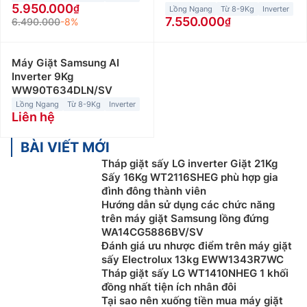
5.950.000
Lồng Ngang
Từ 8-9Kg
Inverter
7.550.000
6.490.000
-8%
Máy Giặt Samsung AI
Inverter 9Kg
WW90T634DLN/SV
Lồng Ngang
Từ 8-9Kg
Inverter
Liên hệ
BÀI VIẾT MỚI
Tháp giặt sấy LG inverter Giặt 21Kg
Sấy 16Kg WT2116SHEG phù hợp gia
đình đông thành viên
Hướng dẫn sử dụng các chức năng
trên máy giặt Samsung lồng đứng
WA14CG5886BV/SV
Đánh giá ưu nhược điểm trên máy giặt
sấy Electrolux 13kg EWW1343R7WC
Tháp giặt sấy LG WT1410NHEG 1 khối
đồng nhất tiện ích nhân đôi
Tại sao nên xuống tiền mua máy giặt