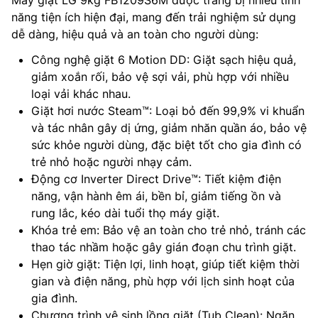
Máy giặt LG 9kg FB1209S6M được trang bị nhiều tính
năng tiện ích hiện đại, mang đến trải nghiệm sử dụng
dễ dàng, hiệu quả và an toàn cho người dùng:
Công nghệ giặt 6 Motion DD: Giặt sạch hiệu quả,
giảm xoắn rối, bảo vệ sợi vải, phù hợp với nhiều
loại vải khác nhau.
Giặt hơi nước Steam™: Loại bỏ đến 99,9% vi khuẩn
và tác nhân gây dị ứng, giảm nhăn quần áo, bảo vệ
sức khỏe người dùng, đặc biệt tốt cho gia đình có
trẻ nhỏ hoặc người nhạy cảm.
Động cơ Inverter Direct Drive™: Tiết kiệm điện
năng, vận hành êm ái, bền bỉ, giảm tiếng ồn và
rung lắc, kéo dài tuổi thọ máy giặt.
Khóa trẻ em: Bảo vệ an toàn cho trẻ nhỏ, tránh các
thao tác nhầm hoặc gây gián đoạn chu trình giặt.
Hẹn giờ giặt: Tiện lợi, linh hoạt, giúp tiết kiệm thời
gian và điện năng, phù hợp với lịch sinh hoạt của
gia đình.
Chương trình vệ sinh lồng giặt (Tub Clean): Ngăn