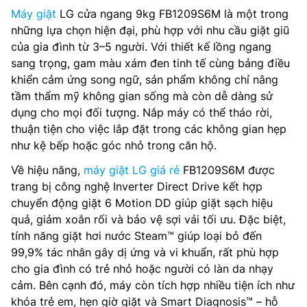
Máy giặt
LG cửa ngang 9kg FB1209S6M là một trong
những lựa chọn hiện đại, phù hợp với nhu cầu giặt giũ
của gia đình từ 3–5 người. Với thiết kế lồng ngang
sang trọng, gam màu xám đen tinh tế cùng bảng điều
khiển cảm ứng song ngữ, sản phẩm không chỉ nâng
tầm thẩm mỹ không gian sống mà còn dễ dàng sử
dụng cho mọi đối tượng. Nắp máy có thể tháo rời,
thuận tiện cho việc lắp đặt trong các không gian hẹp
như kệ bếp hoặc góc nhỏ trong căn hộ.
Về hiệu năng,
máy giặt LG giá rẻ
FB1209S6M được
trang bị công nghệ Inverter Direct Drive kết hợp
chuyển động giặt 6 Motion DD giúp giặt sạch hiệu
quả, giảm xoắn rối và bảo vệ sợi vải tối ưu. Đặc biệt,
tính năng giặt hơi nước Steam™ giúp loại bỏ đến
99,9% tác nhân gây dị ứng và vi khuẩn, rất phù hợp
cho gia đình có trẻ nhỏ hoặc người có làn da nhạy
cảm. Bên cạnh đó, máy còn tích hợp nhiều tiện ích như
khóa trẻ em, hẹn giờ giặt và Smart Diagnosis™ – hỗ