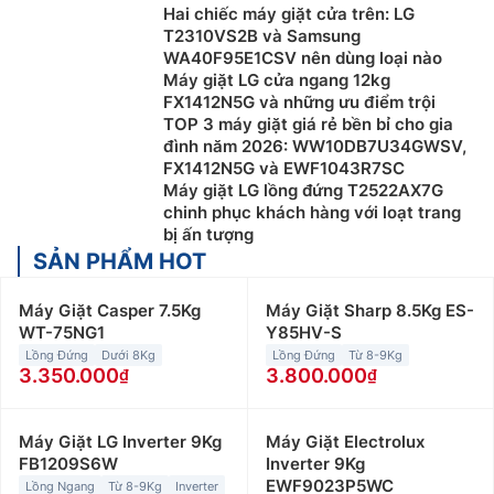
Hai chiếc máy giặt cửa trên: LG
T2310VS2B và Samsung
WA40F95E1CSV nên dùng loại nào
Máy giặt LG cửa ngang 12kg
FX1412N5G và những ưu điểm trội
TOP 3 máy giặt giá rẻ bền bỉ cho gia
đình năm 2026: WW10DB7U34GWSV,
FX1412N5G và EWF1043R7SC
Máy giặt LG lồng đứng T2522AX7G
chinh phục khách hàng với loạt trang
bị ấn tượng
SẢN PHẨM HOT
Máy Giặt Casper 7.5Kg
Máy Giặt Sharp 8.5Kg ES-
WT-75NG1
Y85HV-S
Lồng Đứng
Dưới 8Kg
Lồng Đứng
Từ 8-9Kg
3.350.000
3.800.000
Máy Giặt LG Inverter 9Kg
Máy Giặt Electrolux
FB1209S6W
Inverter 9Kg
EWF9023P5WC
Lồng Ngang
Từ 8-9Kg
Inverter