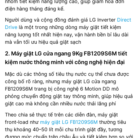
nhóm tiết kiệm năng lượng cao, giúp giảm hóa đơn
điện hàng tháng đáng kể.
Người dùng và cộng đồng đánh giá LG Inverter
Direct
Drive
là một trong những dòng máy giặt tiết kiệm
năng lượng tốt nhất hiện nay, vận hành bền bỉ lâu dài
mà vẫn tối ưu hiệu quả giặt sạch
2. Máy giặt LG cửa ngang 9Kg FB1209S6M tiết
kiệm nước thông minh với công nghệ hiện đại
Mặc dù các thông số tiêu thụ nước cụ thể chưa được
công bố rõ ràng, nhưng máy giặt LG cửa ngang
FB1209S6M trang bị công nghệ 6 Motion DD mô
phỏng chuyển động giặt tay thông minh, giúp hiệu quả
giặt cao mà không cần nhiều nước thải lãng phí
Theo chia sẻ thực tế trên các diễn đàn, máy giặt
front‑load như
máy giặt LG FB1209S6M
thường tiêu
thụ khoảng 40–50 lít mỗi chu trình giặt đầy, tương
đương mức chuẩn trên châu Âu và tiết kiệm hơn so với