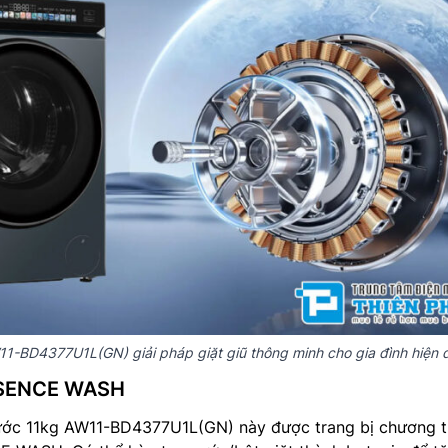
11-BD4377U1L(GN) giải pháp giặt giũ thông minh cho gia đình hiện đ
ESSENCE WASH
ớc 11kg AW11-BD4377U1L(GN) này được trang bị chương t