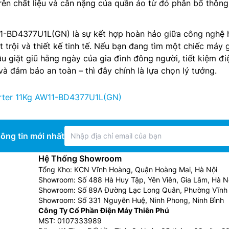
rên chất liệu và cân nặng của quần áo từ đó phân bổ thôn
-BD4377U1L(GN) là sự kết hợp hoàn hảo giữa công nghệ 
ợt trội và thiết kế tinh tế. Nếu bạn đang tìm một chiếc máy g
u giặt giũ hằng ngày của gia đình đông người, tiết kiệm đi
và đảm bảo an toàn – thì đây chính là lựa chọn lý tưởng.
erter 11Kg AW11-BD4377U1L(GN)
ông tin mới nhất
Hệ Thống Showroom
Tổng Kho: KCN Vĩnh Hoàng, Quận Hoàng Mai, Hà Nội
Showroom: Số 488 Hà Huy Tập, Yên Viên, Gia Lâm, Hà N
Showroom: Số 89A Đường Lạc Long Quân, Phường Vĩnh 
Showroom: Số 331 Nguyễn Huệ, Ninh Phong, Ninh Bình
Công Ty Cổ Phần Điện Máy Thiên Phú
MST: 0107333989