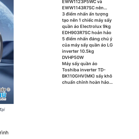
EWW1123P5WC và
EWW1143R7SC nên
dùng loại nào?
3 điểm nhấn ấn tượng
tạo nên 1 chiếc máy sấy
quần áo Electrolux 9kg
EDH903R7SC hoản hảo
5 điểm nhấn đáng chú ý
của máy sấy quần áo LG
inverter 10.5kg
DVHP50W
Máy sấy quần áo
Toshiba inverter TD-
BK110GHV(MK) sấy khô
chuẩn chỉnh hoàn hảo
từng chi tiết
ại
rình