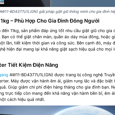
 AW11-BD4377U1L(GN) giải pháp giặt giũ thông minh cho gia đình hiệ
11kg – Phù Hợp Cho Gia Đình Đông Người
ên đến 11kg, sản phẩm đáp ứng tốt nhu cầu giặt giũ cho gia 
n. Bạn có thể giặt chăn màn, quần áo dày mùa đông, hoặc g
ột lần, tiết kiệm thời gian và công sức. Bên cạnh đó, máy 
ghệ hiện đại mang lại khả năng giặt sạch hiệu quả cho mọi l
er Tiết Kiệm Điện Năng
gang
AW11-BD4377U1L(GN) được trang bị công nghệ Truyề
rter. Máy được vận hành êm ái, giảm rung lắc và đặc biệt l
quả. Giúp giảm chi phí điện hàng tháng cho gia đình bạn. N
ng trực tiếp còn mang đến khả năng vận hành bền bỉ, êm ái
một cách hiệu quả nhất.