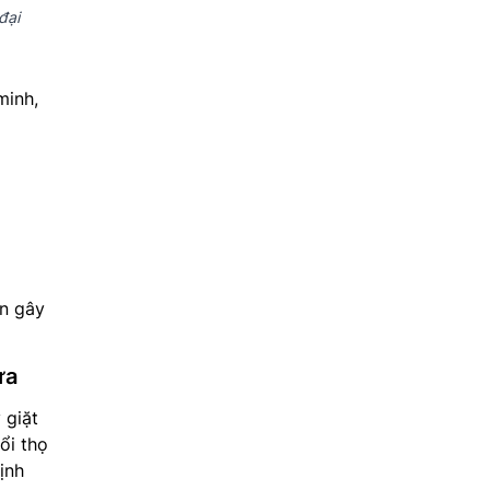
đại
minh,
ân gây
ửa
 giặt
ổi thọ
ịnh