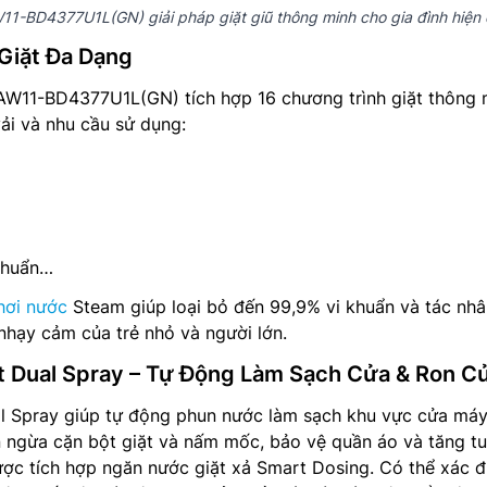
11-BD4377U1L(GN) giải pháp giặt giũ thông minh cho gia đình hiện 
Giặt Đa Dạng
W11-BD4377U1L(GN) tích hợp 16 chương trình giặt thông 
vải và nhu cầu sử dụng:
khuẩn…
 hơi nước
Steam giúp loại bỏ đến 99,9% vi khuẩn và tác nh
 nhạy cảm của trẻ nhỏ và người lớn.
 Dual Spray – Tự Động Làm Sạch Cửa & Ron C
 Spray giúp tự động phun nước làm sạch khu vực cửa máy
n ngừa cặn bột giặt và nấm mốc, bảo vệ quần áo và tăng tu
ợc tích hợp ngăn nước giặt xả Smart Dosing. Có thể xác đ