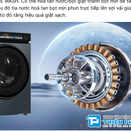
E WASH. Có thể hòa tan nước/bột giặt thành bọt mịn để t
 đó tia nước hoà tan bọt mịn phun trực tiếp lên sợi vải gi
từ đó tăng hiệu quả giặt sạch.