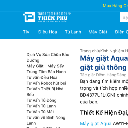
Mua Hàng Onl
Tivi
Điều Hòa
Tủ Lạnh
Máy Giặt
Điện 
Trang chủ
/
Kinh Nghiệm 
Dịch Vụ Sửa Chữa Bảo
Máy giặt Aqua
Dưỡng
giặt giũ thông
Máy Giặt - Máy Sấy
Trung Tâm Bảo Hành
Tác giả: Diễm Hằng
Đăng 
Tư vấn Điều Hòa
Bạn đang tìm kiếm một
Tư Vấn Robot hút bụi
trọng và tích hợp nhi
Tư Vấn Thiết Bị Nhà
Bếp
BD4377U1L(GN) chính l
Tư Vấn Tủ Đông
của bạn.
Tư Vấn Tủ Lạnh
Tư Vấn Tủ Mát
Thiết Kế Hiện Đại
Tư vấn về Bình Nóng
Lạnh
Máy giặt Aqua
AW11-BD