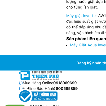
lượng nước giặt dựa t
cho từng lần giặt.
Máy giặt inverter
AW11
đại, hiệu suất giặt vư
có thể đáp ứng nhu cầ
năng, vận hành êm ái 
Sản phẩm liên quan
Máy Giặt Aqua Inv
Đăng ký nhận th
Mua Hàng Online:
0918969699
Hotline Bảo Hành:
1800585859