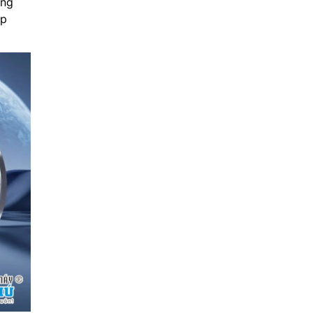
ăng
úp