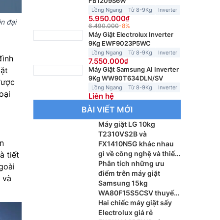
FB1209S6W
Lồng Ngang
Từ 8-9Kg
Inverter
5.950.000
n đại
6.490.000
-8%
Máy Giặt Electrolux Inverter
9Kg EWF9023P5WC
Lồng Ngang
Từ 8-9Kg
Inverter
đình
7.550.000
Máy Giặt Samsung AI Inverter
iặt
9Kg WW90T634DLN/SV
được
Lồng Ngang
Từ 8-9Kg
Inverter
oại
Liên hệ
BÀI VIẾT MỚI
Máy giặt LG 10kg
T2310VS2B và
n
FX1410N5G khác nhau
gì về công nghệ và thiết
à tiết
kế
Phân tích những ưu
goài
điểm trên máy giặt
 và
Samsung 15kg
WA80F15S5CSV thuyết
phục người mua
Hai chiếc máy giặt sấy
Electrolux giá rẻ