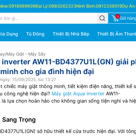
ine:
0918969699
Đại Lý:
0983262323
Ninh Bình:
0912339019
Dự Án:
0
Giỏ hàn
Gia Dụng
Tủ Đông
Thiết Bị Nhà Bếp
Thiết Bị Âm Than
Hay
/
Máy Giặt - Máy Sấy
 inverter AW11-BD4377U1L(GN) giải 
 minh cho gia đình hiện đại
ngày: 15/09/2025, lúc 13:27
 chiếc máy giặt thông minh, tiết kiệm điện năng, thiết kế 
ều công nghệ hiện đại?
Máy giặt Aqua Inverter
AW11-
à lựa chọn hoàn hảo cho không gian sống tiện nghi và hiệ
, Sang Trọng
4377U1L(GN) sở hữu thiết kế cửa trước hiện đại. Với tôn