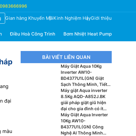
0983666996
Gian hàng Khuyến Mãi
Kinh Nghiệm Hay
Giới thiệu
g
h
Điều Hoà Công Trình
Bơm Nhiệt Heat Pump
BÀI VIẾT LIÊN QUAN
pháp
Máy Giặt Aqua 10Kg
Inverter AW10-
BD4377U1L(GN) Giặt
Sạch Thông Minh, Tiết
sang
Kiệm Điện Cho Gia Đình
Máy giặt Aqua inverter
Hiện Đại
8.5Kg AQD-A852J.BK
n đại
giải pháp giặt giũ hiện
đại cho gia đình có ít
thành viên 3 – 5 người
Máy Giặt Aqua Inverter
10Kg AW10-
B4377U1L(GN) Công
g màu
Nghệ AI Thông Minh