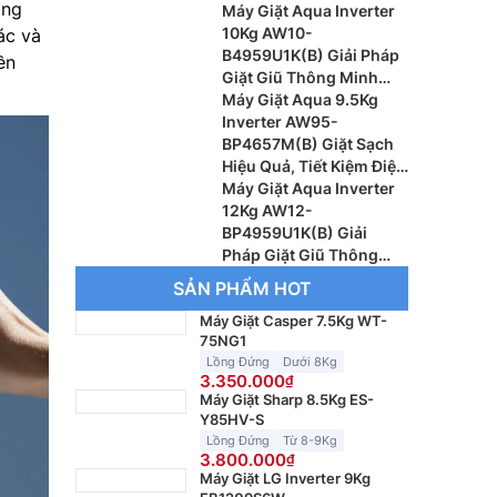
ong
Cho Gia Đình Hiện Đại
Máy Giặt Aqua Inverter
10Kg AW10-
ác và
B4959U1K(B) Giải Pháp
ền
Giặt Giũ Thông Minh
Cho Gia Đình Hiện Đại
Máy Giặt Aqua 9.5Kg
Inverter AW95-
BP4657M(B) Giặt Sạch
Hiệu Quả, Tiết Kiệm Điện
Cho Gia Đình Hiện Đại
Máy Giặt Aqua Inverter
12Kg AW12-
BP4959U1K(B) Giải
Pháp Giặt Giũ Thông
Minh Cho Gia Đình Đông
SẢN PHẨM HOT
Người
Máy Giặt Casper 7.5Kg WT-
75NG1
Lồng Đứng
Dưới 8Kg
3.350.000
Máy Giặt Sharp 8.5Kg ES-
Y85HV-S
Lồng Đứng
Từ 8-9Kg
3.800.000
Máy Giặt LG Inverter 9Kg