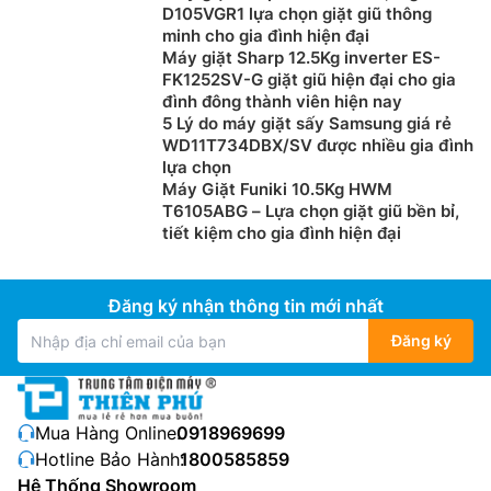
D105VGR1 lựa chọn giặt giũ thông
minh cho gia đình hiện đại
Máy giặt Sharp 12.5Kg inverter ES-
FK1252SV-G giặt giũ hiện đại cho gia
đình đông thành viên hiện nay
5 Lý do máy giặt sấy Samsung giá rẻ
WD11T734DBX/SV được nhiều gia đình
lựa chọn
Máy Giặt Funiki 10.5Kg HWM
T6105ABG – Lựa chọn giặt giũ bền bỉ,
tiết kiệm cho gia đình hiện đại
Đăng ký nhận thông tin mới nhất
Đăng ký
Mua Hàng Online:
0918969699
Hotline Bảo Hành:
1800585859
Hệ Thống Showroom