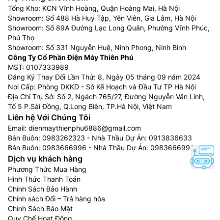
Tổng Kho: KCN Vĩnh Hoàng, Quận Hoàng Mai, Hà Nội
Showroom: Số 488 Hà Huy Tập, Yên Viên, Gia Lâm, Hà Nội
Showroom: Số 89A Đường Lạc Long Quân, Phường Vĩnh Phúc,
Phú Thọ
Showroom: Số 331 Nguyễn Huệ, Ninh Phong, Ninh Bình
Công Ty Cổ Phần Điện Máy Thiên Phú
MST: 0107333989
Đăng Ký Thay Đổi Lần Thứ: 8, Ngày 05 tháng 09 năm 2024
Nơi Cấp: Phòng DKKD - Sở Kế Hoạch và Đầu Tư TP Hà Nội
Địa Chỉ Trụ Sở: Số 2, Ngách 765/27, Đường Nguyễn Văn Linh,
Tổ 5 P.Sài Đồng, Q.Long Biên, TP.Hà Nội, Việt Nam
Liên hệ Với Chúng Tôi
Email:
dienmaythienphu6886@gmail.com
Bán Buôn:
0983262323
- Nhà Thầu Dự Án:
0913836633
Bán Buôn:
0983666996
- Nhà Thầu Dự Án:
0983666996
Dịch vụ khách hàng
Phương Thức Mua Hàng
Hình Thức Thanh Toán
Chính Sách Bảo Hành
Chính sách Đổi – Trả hàng hóa
Chính Sách Bảo Mật
Quy Chế Hoạt Động