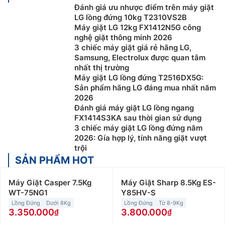
Đánh giá ưu nhược điểm trên máy giặt
LG lồng đứng 10kg T2310VS2B
Máy giặt LG 12kg FX1412N5G công
nghệ giặt thông minh 2026
3 chiếc máy giặt giá rẻ hãng LG,
Samsung, Electrolux được quan tâm
nhất thị trường
Máy giặt LG lồng đứng T2516DX5G:
Sản phẩm hãng LG đáng mua nhất năm
2026
Đánh giá máy giặt LG lồng ngang
FX1414S3KA sau thời gian sử dụng
3 chiếc máy giặt LG lồng đứng năm
2026: Gía hợp lý, tính năng giặt vượt
trội
SẢN PHẨM HOT
Máy Giặt Casper 7.5Kg
Máy Giặt Sharp 8.5Kg ES-
WT-75NG1
Y85HV-S
Lồng Đứng
Dưới 8Kg
Lồng Đứng
Từ 8-9Kg
3.350.000
3.800.000