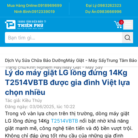
Mua Hàng Online:
0918969699
Đại Lý:
0983262323
Ninh Bình:
0912339019
Dự Án:
0983666996
0
Dịch Vụ Sửa Chữa Bảo Dưỡng
Máy Giặt - Máy Sấy
Trung Tâm Bảo
Trang chủ
/
Kinh Nghiệm Hay
/
Máy Giặt - Máy Sấy
Lý do máy giặt LG lồng đứng 14Kg
T2514VBTB được gia đình Việt lựa
chọn nhiều
Tác giả: Kiều Thúy
Đăng ngày: 03/06/2025, lúc 10:22
Trong vô vàn lựa chọn trên thị trường, dòng máy giặt
LG lồng đứng 14Kg
T2514VBTB
nổi bật nhờ khả năng
giặt mạnh mẽ, công nghệ tiên tiến và độ bền vượt trội.
Không chỉ đáp ứng tốt nhu cầu của những gia đình