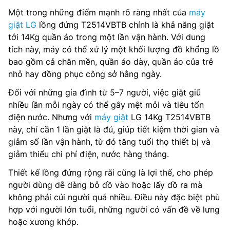
Một trong những điểm mạnh rõ ràng nhất của
máy
giặt LG
lồng đứng T2514VBTB chính là khả năng giặt
tới 14Kg quần áo trong một lần vận hành. Với dung
tích này, máy có thể xử lý một khối lượng đồ khổng lồ
bao gồm cả chăn mền, quần áo dày, quần áo của trẻ
nhỏ hay đồng phục công sở hằng ngày.
Đối với những gia đình từ 5–7 người, việc giặt giũ
nhiều lần mỗi ngày có thể gây mệt mỏi và tiêu tốn
điện nước. Nhưng với
máy giặt
LG 14Kg T2514VBTB
này, chỉ cần 1 lần giặt là đủ, giúp tiết kiệm thời gian và
giảm số lần vận hành, từ đó tăng tuổi thọ thiết bị và
giảm thiểu chi phí điện, nước hàng tháng.
Thiết kế lồng đứng rộng rãi cũng là lợi thế, cho phép
người dùng dễ dàng bỏ đồ vào hoặc lấy đồ ra mà
không phải cúi người quá nhiều. Điều này đặc biệt phù
hợp với người lớn tuổi, những người có vấn đề về lưng
hoặc xương khớp.