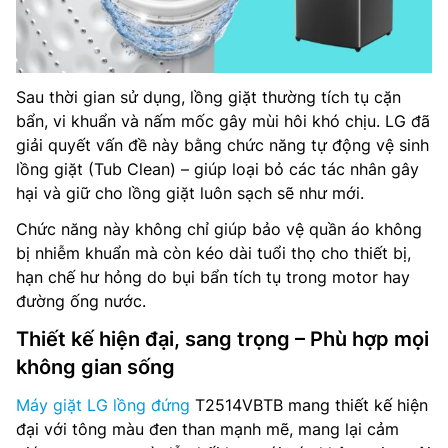
Sau thời gian sử dụng, lồng giặt thường tích tụ cặn
bẩn, vi khuẩn và nấm mốc gây mùi hôi khó chịu. LG đã
giải quyết vấn đề này bằng chức năng tự động vệ sinh
lồng giặt (Tub Clean) – giúp loại bỏ các tác nhân gây
hại và giữ cho lồng giặt luôn sạch sẽ như mới.
Chức năng này không chỉ giúp bảo vệ quần áo không
bị nhiễm khuẩn mà còn kéo dài tuổi thọ cho thiết bị,
hạn chế hư hỏng do bụi bẩn tích tụ trong motor hay
đường ống nước.
Thiết kế hiện đại, sang trọng – Phù hợp mọi
không gian sống
Máy giặt LG lồng đứng
T2514VBTB mang thiết kế hiện
đại với tông màu đen than mạnh mẽ, mang lại cảm