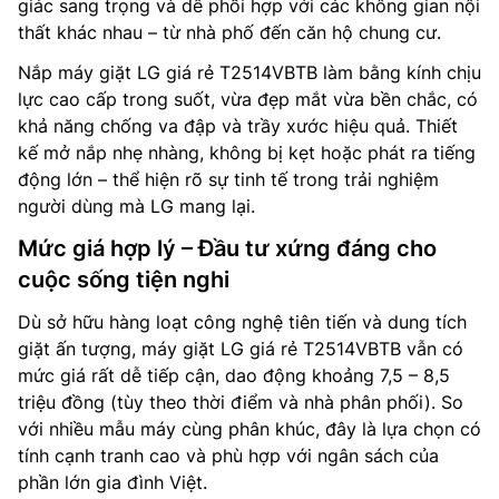
giác sang trọng và dễ phối hợp với các không gian nội
thất khác nhau – từ nhà phố đến căn hộ chung cư.
Nắp máy giặt LG giá rẻ T2514VBTB làm bằng kính chịu
lực cao cấp trong suốt, vừa đẹp mắt vừa bền chắc, có
khả năng chống va đập và trầy xước hiệu quả. Thiết
kế mở nắp nhẹ nhàng, không bị kẹt hoặc phát ra tiếng
động lớn – thể hiện rõ sự tinh tế trong trải nghiệm
người dùng mà LG mang lại.
Mức giá hợp lý – Đầu tư xứng đáng cho
cuộc sống tiện nghi
Dù sở hữu hàng loạt công nghệ tiên tiến và dung tích
giặt ấn tượng, máy giặt LG giá rẻ T2514VBTB vẫn có
mức giá rất dễ tiếp cận, dao động khoảng 7,5 – 8,5
triệu đồng (tùy theo thời điểm và nhà phân phối). So
với nhiều mẫu máy cùng phân khúc, đây là lựa chọn có
tính cạnh tranh cao và phù hợp với ngân sách của
phần lớn gia đình Việt.