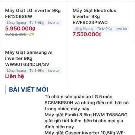
Máy Giặt LG Inverter 9Kg
Máy Giặt Electrolux
FB1209S6W
Inverter 9Kg
EWF9023P5WC
Lồng Ngang
Từ 8-9Kg
Inverter
5.950.000
Lồng Ngang
Từ 8-9Kg
Inverter
7.550.000
6.490.000
-8%
Máy Giặt Samsung AI
Inverter 9Kg
WW90T634DLN/SV
Lồng Ngang
Từ 8-9Kg
Inverter
Liên hệ
BÀI VIẾT MỚI
Tủ chăm sóc quần áo LG 5 móc
SC5MBR80H và những điều nổi bật có
trong chiếc máy này
Máy giặt Funiki 8,5kg HWM T685ABG
giặt giũ tiết kiệm, bền bỉ cho mọi gia
đình hiện nay
Máy giặt Casper inverter 10,5Kg WF-