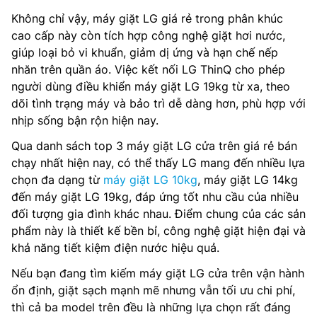
Không chỉ vậy, máy giặt LG giá rẻ trong phân khúc
cao cấp này còn tích hợp công nghệ giặt hơi nước,
giúp loại bỏ vi khuẩn, giảm dị ứng và hạn chế nếp
nhăn trên quần áo. Việc kết nối LG ThinQ cho phép
người dùng điều khiển máy giặt LG 19kg từ xa, theo
dõi tình trạng máy và bảo trì dễ dàng hơn, phù hợp với
nhịp sống bận rộn hiện nay.
Qua danh sách top 3 máy giặt LG cửa trên giá rẻ bán
chạy nhất hiện nay, có thể thấy LG mang đến nhiều lựa
chọn đa dạng từ
máy giặt LG 10kg
, máy giặt LG 14kg
đến máy giặt LG 19kg, đáp ứng tốt nhu cầu của nhiều
đối tượng gia đình khác nhau. Điểm chung của các sản
phẩm này là thiết kế bền bỉ, công nghệ giặt hiện đại và
khả năng tiết kiệm điện nước hiệu quả.
Nếu bạn đang tìm kiếm máy giặt LG cửa trên vận hành
ổn định, giặt sạch mạnh mẽ nhưng vẫn tối ưu chi phí,
thì cả ba model trên đều là những lựa chọn rất đáng