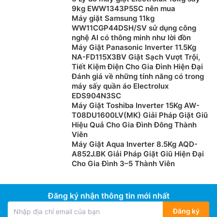
9kg EWW1343P5SC nên mua
Máy giặt Samsung 11kg
WW11CGP44DSH/SV sử dụng công
nghệ AI có thông minh như lời đồn
Máy Giặt Panasonic Inverter 11.5Kg
NA-FD115X3BV Giặt Sạch Vượt Trội,
Tiết Kiệm Điện Cho Gia Đình Hiện Đại
Đánh giá về những tính năng có trong
máy sấy quần áo Electrolux
EDS904N3SC
Máy Giặt Toshiba Inverter 15Kg AW-
T08DU1600LV(MK) Giải Pháp Giặt Giũ
Hiệu Quả Cho Gia Đình Đông Thành
Viên
Máy Giặt Aqua Inverter 8.5Kg AQD-
A852J.BK Giải Pháp Giặt Giũ Hiện Đại
Cho Gia Đình 3–5 Thành Viên
Đăng ký nhận thông tin mới nhất
Đăng ký