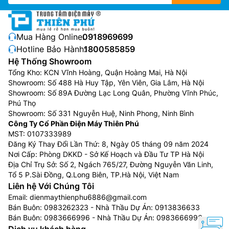
Mua Hàng Online:
0918969699
Hotline Bảo Hành:
1800585859
Hệ Thống Showroom
Tổng Kho: KCN Vĩnh Hoàng, Quận Hoàng Mai, Hà Nội
Showroom: Số 488 Hà Huy Tập, Yên Viên, Gia Lâm, Hà Nội
Showroom: Số 89A Đường Lạc Long Quân, Phường Vĩnh Phúc,
Phú Thọ
Showroom: Số 331 Nguyễn Huệ, Ninh Phong, Ninh Bình
Công Ty Cổ Phần Điện Máy Thiên Phú
MST: 0107333989
Đăng Ký Thay Đổi Lần Thứ: 8, Ngày 05 tháng 09 năm 2024
Nơi Cấp: Phòng DKKD - Sở Kế Hoạch và Đầu Tư TP Hà Nội
Địa Chỉ Trụ Sở: Số 2, Ngách 765/27, Đường Nguyễn Văn Linh,
Tổ 5 P.Sài Đồng, Q.Long Biên, TP.Hà Nội, Việt Nam
Liên hệ Với Chúng Tôi
Email:
dienmaythienphu6886@gmail.com
Bán Buôn:
0983262323
- Nhà Thầu Dự Án:
0913836633
Bán Buôn:
0983666996
- Nhà Thầu Dự Án:
0983666996