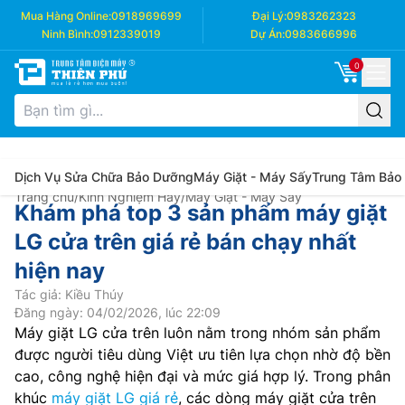
Mua Hàng Online:
0918969699
Đại Lý:
0983262323
Ninh Bình:
0912339019
Dự Án:
0983666996
0
Dịch Vụ Sửa Chữa Bảo Dưỡng
Máy Giặt - Máy Sấy
Trung Tâm Bảo
Trang chủ
/
Kinh Nghiệm Hay
/
Máy Giặt - Máy Sấy
Khám phá top 3 sản phẩm máy giặt
LG cửa trên giá rẻ bán chạy nhất
hiện nay
Tác giả: Kiều Thúy
Đăng ngày: 04/02/2026, lúc 22:09
Máy giặt LG cửa trên luôn nằm trong nhóm sản phẩm
được người tiêu dùng Việt ưu tiên lựa chọn nhờ độ bền
cao, công nghệ hiện đại và mức giá hợp lý. Trong phân
khúc
máy giặt LG giá rẻ
, các dòng máy giặt cửa trên