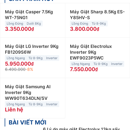
Máy Giặt Casper 7.5Kg
Máy Giặt Sharp 8.5Kg ES-
WT-75NG1
Y85HV-S
Lồng Đứng
Dưới 8Kg
Lồng Đứng
Từ 8-9Kg
3.350.000
3.800.000
Máy Giặt LG Inverter 9Kg
Máy Giặt Electrolux
FB1209S6W
Inverter 9Kg
EWF9023P5WC
Lồng Ngang
Từ 8-9Kg
Inverter
5.950.000
Lồng Ngang
Từ 8-9Kg
Inverter
7.550.000
6.490.000
-8%
Máy Giặt Samsung AI
Inverter 9Kg
WW90T634DLN/SV
Lồng Ngang
Từ 8-9Kg
Inverter
Liên hệ
BÀI VIẾT MỚI
6 Lý do máy giặt Electrolux 13kg sấy