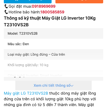
Gọi đặt mua:
0918969699
Hotline bảo hành:
1800585859
Thông số kỹ thuật Máy Giặt LG Inverter 10Kg
T2310VS2B
Model: T2310VS2B
Màu sắc: Đen
Loại máy giặt: Lồng đứng – Cửa trên
Khối lượng giặt/sấy: 10 kg
Công nghệ Inverter: Smart Inverter
Xem chi tiết thông số
Tốc độ quay vắt: Tối đa – vòng/phút
Máy giặt LG T2310VS2B
thuộc dòng máy giặt lồng
Hiệu suất sử dụng điện: 7.4 Wh/kg
đứng cửa trên có khối lượng giặt 10kg phù hợp với
những gia đình có từ 5 đến 7 thành viên. Máy giặt
Động cơ dẫn động: Truyền động gián tiếp (dây Curoa)