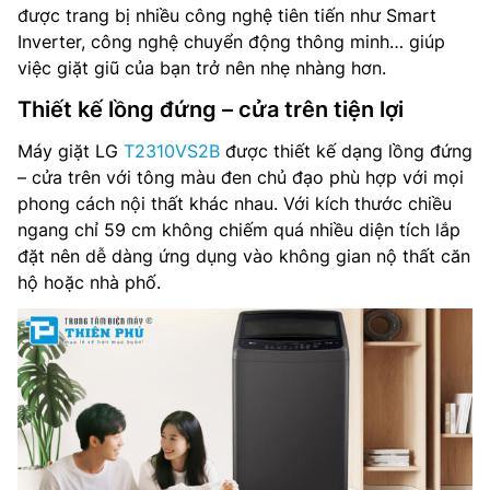
được trang bị nhiều công nghệ tiên tiến như Smart
Inverter, công nghệ chuyển động thông minh… giúp
Cách điều khiển: Song ngữ Anh – Việt nút nhấn có màn
việc giặt giũ của bạn trở nên nhẹ nhàng hơn.
hình hiển thị
Thiết kế lồng đứng – cửa trên tiện lợi
Chất liệu lồng giặt: Thép không gỉ
Máy giặt LG
T2310VS2B
được thiết kế dạng lồng đứng
Nguồn điện: 220-240V/50Hz
– cửa trên với tông màu đen chủ đạo phù hợp với mọi
phong cách nội thất khác nhau. Với kích thước chiều
Kích thước đóng gói (RxSxC): – mm
ngang chỉ 59 cm không chiếm quá nhiều diện tích lắp
đặt nên dễ dàng ứng dụng vào không gian nộ thất căn
Trọng lượng đóng gói: – kg
hộ hoặc nhà phố.
Kích thước máy(RxSxC): 590 x 610 x 965 mm
Trọng lượng máy: 38 kg
Nhà sản xuất: LG
Sản xuất tại: Việt Nam