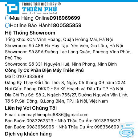
giặt nhẹ nhàng đồ tinh xảo.
Mua Hàng Online:
0918969699
Hotline Bảo Hành:
1800585859
Hệ Thống Showroom
Tổng Kho: KCN Vĩnh Hoàng, Quận Hoàng Mai, Hà Nội
Showroom: Số 488 Hà Huy Tập, Yên Viên, Gia Lâm, Hà Nội
Showroom: Số 89A Đường Lạc Long Quân, Phường Vĩnh Phúc,
Phú Thọ
Showroom: Số 331 Nguyễn Huệ, Ninh Phong, Ninh Bình
Công Ty Cổ Phần Điện Máy Thiên Phú
MST: 0107333989
Đăng Ký Thay Đổi Lần Thứ: 8, Ngày 05 tháng 09 năm 2024
Nơi Cấp: Phòng DKKD - Sở Kế Hoạch và Đầu Tư TP Hà Nội
Bộ lọc xơ vải lớn
Địa Chỉ Trụ Sở: Số 2, Ngách 765/27, Đường Nguyễn Văn Linh,
Tổ 5 P.Sài Đồng, Q.Long Biên, TP.Hà Nội, Việt Nam
Bên trong lồng giặt của
máy giặt LG inverter 10kg
Liên hệ Với Chúng Tôi
T2310VS2B được tích hợp bộ lọc xơ vải lớn giúp giữ
Email:
dienmaythienphu6886@gmail.com
lại bụi và xơ vải, đảm bảo quần áo và lồng giặt luôn
Bán Buôn:
0983262323
- Nhà Thầu Dự Án:
0913836633
sạch sẽ.
Bán Buôn:
0983666996
- Nhà Thầu Dự Án:
0983666996
Dịch vụ khách hàng