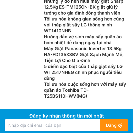
Những lý do nên mua máy giặt Sharp
tượng xoắn rối trên quần áo trong khi giặt.
12.5Kg ES-TM125CN-BK giặt giũ lý
tưởng cho gia đình đông thành viên
Tối ưu hóa không gian sống hơn cùng
với tháp giặt sấy LG thông minh
WT1410NHB
Hướng dẫn vệ sinh máy sấy quần áo
bơm nhiệt dễ dàng ngay tại nhà
Máy Giặt Panasonic Inverter 13.5Kg
NA-FD135X3BV Giặt Sạch Mạnh Mẽ,
Tiện Lợi Cho Gia Đình
5 điểm đặc biệt của tháp giặt sấy LG
WT2517NHEG chinh phục người tiêu
dùng
Tối ưu hóa cuộc sống hơn với máy sấy
Công nghệ giặt ba luồng tiên tiến
quần áo Toshiba TD-
T25BS110HWV(MG)
Máy giặt LG giá rẻ
T2310VS2B được trang bị công
nghệ giặt 3 luồng tiên tiến sử dụng ba chuyển động
giặt khác nhau để làm sạch quần áo hiệu quả và bảo
Đăng ký nhận thông tin mới nhất
vệ sợi vải. Các luồng này gồm: nhào trộn để giặt mạnh
Đăng ký
vết bẩn cứng đầu, quay để giảm xoắn rối, và đảo để