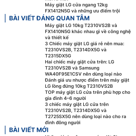
truyền động gián tiếp (dây Curoa) kết hợp cùng công
Máy giặt LG cửa ngang 12kg
nghệ Smart Inverter, giúp nâng cao hiệu quả giặt giũ,
FX1412N5G và những ưu điểm trội
vận hành êm ái hơn và tiết kiệm điện nước đáng kể.
BÀI VIẾT ĐÁNG QUAN TÂM
Máy giặt LG 10kg T2310VS2B và
FX1410N5G khác nhau gì về công nghệ
và thiết kế
3 Chiếc máy giặt LG giá rẻ nên mua:
T2310VS2B, T2314DX5G và
T2315DX5G
Hai chiếc máy giặt cửa trên: LG
T2310VS2B và Samsung
WA40F95E1CSV nên dùng loại nào
Đánh giá ưu nhược điểm trên máy giặt
LG lồng đứng 10kg T2310VS2B
TOP máy giặt LG cửa trên phù hợp cho
gia đình 4–6 người
Công nghệ giặt xoay chiều TurboDrum
3 chiếc máy giặt LG cửa trên
T2310VS2B, T2314DX5G và
Máy giặt LG inverter
T2310VS2B được trang bị công
T2725SX5G nên dùng loại nào cho ra
nghệ giặt TurboDrum được thiết kế với hoạt động lồng
đình đông người
giặt và mâm giặt xoay ngược chiều nhau mang đến
BÀI VIẾT MỚI
tác dụng tăng cường hiệu quả giặt sạch và giảm hiện