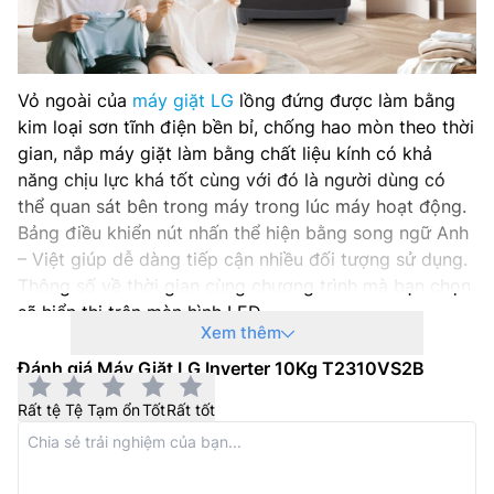
Năm sản xuất: 2024
Vỏ ngoài của
máy giặt LG
lồng đứng được làm bằng
kim loại sơn tĩnh điện bền bỉ, chống hao mòn theo thời
gian, nắp máy giặt làm bằng chất liệu kính có khả
năng chịu lực khá tốt cùng với đó là người dùng có
thể quan sát bên trong máy trong lúc máy hoạt động.
Bảng điều khiển nút nhấn thể hiện bằng song ngữ Anh
– Việt giúp dễ dàng tiếp cận nhiều đối tượng sử dụng.
Thông số về thời gian cùng chương trình mà bạn chọn
sẽ hiển thị trên màn hình LED.
Xem thêm
Đa dạng chương trình giặt
Đánh giá Máy Giặt LG Inverter 10Kg T2310VS2B
Máy giặt LG cửa trên
T2310VS2B có khối lượng giặt
Rất tệ
Tệ
Tạm ổn
Tốt
Rất tốt
10kg quần áo nên thích hợp với gia đình có từ 5 đến 7
thành viên. Nếu gia đình bạn đông hơn thì có thể lựa
chọn những sản phẩm có khối lượng giặt lớn hơn. Bên