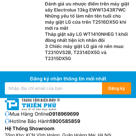
Đánh giá ưu nhược điểm trên máy giặt
sấy Electrolux 13kg EWW1343R7WC
Những yếu tố làm nên tên tuổi cho
máy giặt LG cửa trên T2516DX5G khi
mới ra mắt
Tháp giặt sấy LG WT1410NHEG 1 khối
đồng nhất tiện ích nhân đôi
3 Chiếc máy giặt LG giá rẻ nên mua:
T2310VS2B, T2314DX5G và
T2315DX5G
Đăng ký nhận thông tin mới nhất
Đăng ký
Mua Hàng Online:
0918969699
Hotline Bảo Hành:
1800585859
Hệ Thống Showroom
Tổng Kho: KCN Vĩnh Hoàng, Quận Hoàng Mai, Hà Nội