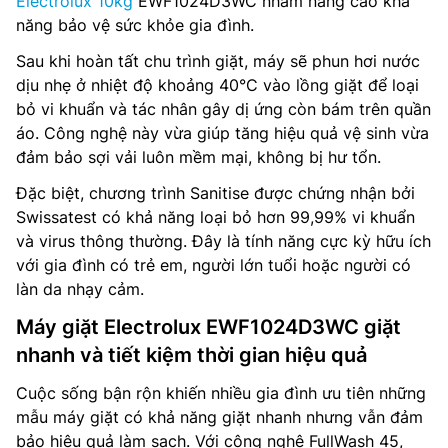
Electrolux 10kg
EWF1024D3WC nhằm nâng cao khả
năng bảo vệ sức khỏe gia đình.
Sau khi hoàn tất chu trình giặt, máy sẽ phun hơi nước
dịu nhẹ ở nhiệt độ khoảng 40°C vào lồng giặt để loại
bỏ vi khuẩn và tác nhân gây dị ứng còn bám trên quần
áo. Công nghệ này vừa giúp tăng hiệu quả vệ sinh vừa
đảm bảo sợi vải luôn mềm mại, không bị hư tổn.
Đặc biệt, chương trình Sanitise được chứng nhận bởi
Swissatest có khả năng loại bỏ hơn 99,99% vi khuẩn
và virus thông thường. Đây là tính năng cực kỳ hữu ích
với gia đình có trẻ em, người lớn tuổi hoặc người có
làn da nhạy cảm.
Máy giặt Electrolux EWF1024D3WC giặt
nhanh và tiết kiệm thời gian hiệu quả
Cuộc sống bận rộn khiến nhiều gia đình ưu tiên những
mẫu máy giặt có khả năng giặt nhanh nhưng vẫn đảm
bảo hiệu quả làm sạch. Với công nghệ FullWash 45,