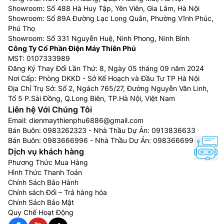
Showroom: Số 488 Hà Huy Tập, Yên Viên, Gia Lâm, Hà Nội
Showroom: Số 89A Đường Lạc Long Quân, Phường Vĩnh Phúc,
Phú Thọ
Showroom: Số 331 Nguyễn Huệ, Ninh Phong, Ninh Bình
Công Ty Cổ Phần Điện Máy Thiên Phú
MST: 0107333989
Đăng Ký Thay Đổi Lần Thứ: 8, Ngày 05 tháng 09 năm 2024
Nơi Cấp: Phòng DKKD - Sở Kế Hoạch và Đầu Tư TP Hà Nội
Địa Chỉ Trụ Sở: Số 2, Ngách 765/27, Đường Nguyễn Văn Linh,
Tổ 5 P.Sài Đồng, Q.Long Biên, TP.Hà Nội, Việt Nam
Liên hệ Với Chúng Tôi
Email:
dienmaythienphu6886@gmail.com
Bán Buôn:
0983262323
- Nhà Thầu Dự Án:
0913836633
Bán Buôn:
0983666996
- Nhà Thầu Dự Án:
0983666996
Dịch vụ khách hàng
Phương Thức Mua Hàng
Hình Thức Thanh Toán
Chính Sách Bảo Hành
Chính sách Đổi – Trả hàng hóa
Chính Sách Bảo Mật
Quy Chế Hoạt Động