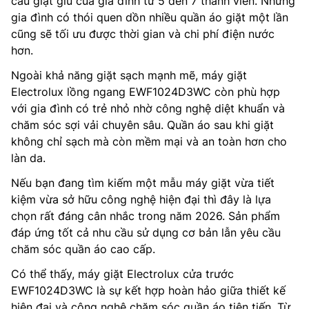
cầu giặt giũ của gia đình từ 5 đến 7 thành viên. Những
gia đình có thói quen dồn nhiều quần áo giặt một lần
cũng sẽ tối ưu được thời gian và chi phí điện nước
hơn.
Ngoài khả năng giặt sạch mạnh mẽ, máy giặt
Electrolux lồng ngang EWF1024D3WC còn phù hợp
với gia đình có trẻ nhỏ nhờ công nghệ diệt khuẩn và
chăm sóc sợi vải chuyên sâu. Quần áo sau khi giặt
không chỉ sạch mà còn mềm mại và an toàn hơn cho
làn da.
Nếu bạn đang tìm kiếm một mẫu máy giặt vừa tiết
kiệm vừa sở hữu công nghệ hiện đại thì đây là lựa
chọn rất đáng cân nhắc trong năm 2026. Sản phẩm
đáp ứng tốt cả nhu cầu sử dụng cơ bản lẫn yêu cầu
chăm sóc quần áo cao cấp.
Có thể thấy, máy giặt Electrolux cửa trước
EWF1024D3WC là sự kết hợp hoàn hảo giữa thiết kế
hiện đại và công nghệ chăm sóc quần áo tiên tiến. Từ