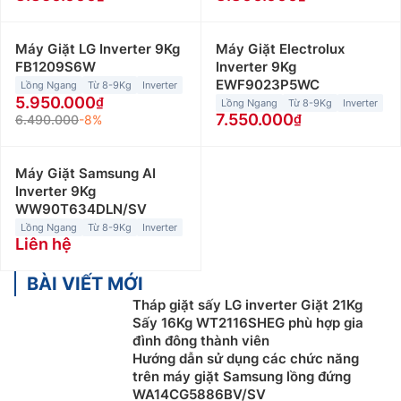
Máy Giặt LG Inverter 9Kg
Máy Giặt Electrolux
FB1209S6W
Inverter 9Kg
EWF9023P5WC
Lồng Ngang
Từ 8-9Kg
Inverter
5.950.000
Lồng Ngang
Từ 8-9Kg
Inverter
7.550.000
6.490.000
-8%
Máy Giặt Samsung AI
Inverter 9Kg
WW90T634DLN/SV
Lồng Ngang
Từ 8-9Kg
Inverter
Liên hệ
BÀI VIẾT MỚI
Tháp giặt sấy LG inverter Giặt 21Kg
Sấy 16Kg WT2116SHEG phù hợp gia
đình đông thành viên
Hướng dẫn sử dụng các chức năng
trên máy giặt Samsung lồng đứng
WA14CG5886BV/SV