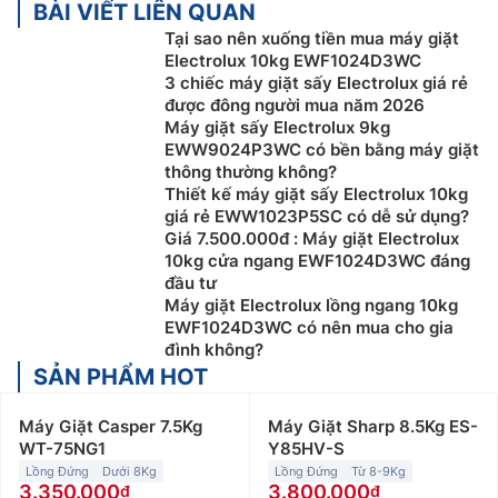
BÀI VIẾT LIÊN QUAN
Tại sao nên xuống tiền mua máy giặt
Electrolux 10kg EWF1024D3WC
3 chiếc máy giặt sấy Electrolux giá rẻ
được đông người mua năm 2026
Máy giặt sấy Electrolux 9kg
EWW9024P3WC có bền bằng máy giặt
thông thường không?
Thiết kế máy giặt sấy Electrolux 10kg
giá rẻ EWW1023P5SC có dễ sử dụng?
Giá 7.500.000đ : Máy giặt Electrolux
10kg cửa ngang EWF1024D3WC đáng
đầu tư
Máy giặt Electrolux lồng ngang 10kg
EWF1024D3WC có nên mua cho gia
đình không?
SẢN PHẨM HOT
Máy Giặt Casper 7.5Kg
Máy Giặt Sharp 8.5Kg ES-
WT-75NG1
Y85HV-S
Lồng Đứng
Dưới 8Kg
Lồng Đứng
Từ 8-9Kg
3.350.000
3.800.000