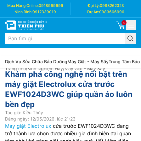
Mua Hàng Online:
0918969699
Đại Lý:
0983262323
Ninh Bình:
0912339019
Dự Án:
0983666996
0
Dịch Vụ Sửa Chữa Bảo Dưỡng
Máy Giặt - Máy Sấy
Trung Tâm Bảo
Trang chủ
/
Kinh Nghiệm Hay
/
Máy Giặt - Máy Sấy
Khám phá công nghệ nổi bật trên
máy giặt Electrolux cửa trước
EWF1024D3WC giúp quần áo luôn
bền đẹp
Tác giả: Kiều Thúy
Đăng ngày: 12/05/2026, lúc 21:23
Máy giặt Electrolux
cửa trước EWF1024D3WC đang
trở thành lựa chọn được nhiều gia đình hiện đại quan