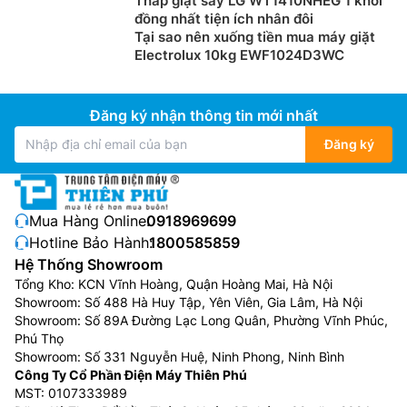
Tháp giặt sấy LG WT1410NHEG 1 khối
đồng nhất tiện ích nhân đôi
Tại sao nên xuống tiền mua máy giặt
Electrolux 10kg EWF1024D3WC
Đăng ký nhận thông tin mới nhất
Đăng ký
Mua Hàng Online:
0918969699
Hotline Bảo Hành:
1800585859
Hệ Thống Showroom
Tổng Kho: KCN Vĩnh Hoàng, Quận Hoàng Mai, Hà Nội
Showroom: Số 488 Hà Huy Tập, Yên Viên, Gia Lâm, Hà Nội
Showroom: Số 89A Đường Lạc Long Quân, Phường Vĩnh Phúc,
Phú Thọ
Showroom: Số 331 Nguyễn Huệ, Ninh Phong, Ninh Bình
Công Ty Cổ Phần Điện Máy Thiên Phú
MST: 0107333989