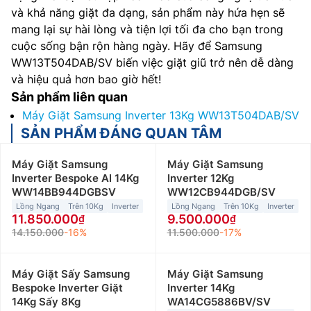
và khả năng giặt đa dạng, sản phẩm này hứa hẹn sẽ
mang lại sự hài lòng và tiện lợi tối đa cho bạn trong
cuộc sống bận rộn hàng ngày. Hãy để Samsung
WW13T504DAB/SV biến việc giặt giũ trở nên dễ dàng
và hiệu quả hơn bao giờ hết!
Sản phẩm liên quan
Máy Giặt Samsung Inverter 13Kg WW13T504DAB/SV
SẢN PHẨM ĐÁNG QUAN TÂM
Máy Giặt Samsung
Máy Giặt Samsung
Inverter Bespoke AI 14Kg
Inverter 12Kg
WW14BB944DGBSV
WW12CB944DGB/SV
Lồng Ngang
Trên 10Kg
Inverter
Lồng Ngang
Trên 10Kg
Inverter
11.850.000
9.500.000
14.150.000
-16%
11.500.000
-17%
Máy Giặt Sấy Samsung
Máy Giặt Samsung
Bespoke Inverter Giặt
Inverter 14Kg
14Kg Sấy 8Kg
WA14CG5886BV/SV