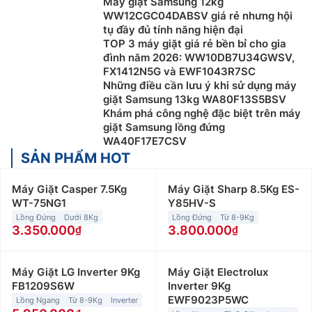
Máy giặt Samsung 12kg
WW12CGC04DABSV giá rẻ nhưng hội
tụ đầy đủ tính năng hiện đại
TOP 3 máy giặt giá rẻ bền bỉ cho gia
đình năm 2026: WW10DB7U34GWSV,
FX1412N5G và EWF1043R7SC
Những điều cần lưu ý khi sử dụng máy
giặt Samsung 13kg WA80F13S5BSV
Khám phá công nghệ đặc biệt trên máy
giặt Samsung lồng đứng
WA40F17E7CSV
SẢN PHẨM HOT
Máy Giặt Casper 7.5Kg
Máy Giặt Sharp 8.5Kg ES-
WT-75NG1
Y85HV-S
Lồng Đứng
Dưới 8Kg
Lồng Đứng
Từ 8-9Kg
3.350.000
3.800.000
Máy Giặt LG Inverter 9Kg
Máy Giặt Electrolux
FB1209S6W
Inverter 9Kg
EWF9023P5WC
Lồng Ngang
Từ 8-9Kg
Inverter