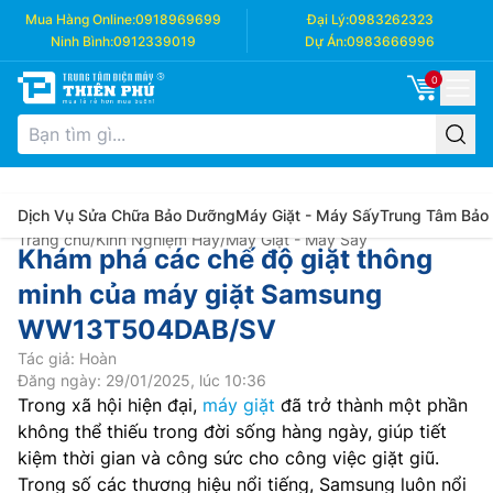
Mua Hàng Online:
0918969699
Đại Lý:
0983262323
Ninh Bình:
0912339019
Dự Án:
0983666996
0
Dịch Vụ Sửa Chữa Bảo Dưỡng
Máy Giặt - Máy Sấy
Trung Tâm Bảo
Trang chủ
/
Kinh Nghiệm Hay
/
Máy Giặt - Máy Sấy
Khám phá các chế độ giặt thông
minh của máy giặt Samsung
WW13T504DAB/SV
Tác giả: Hoàn
Đăng ngày: 29/01/2025, lúc 10:36
Trong xã hội hiện đại,
máy giặt
đã trở thành một phần
không thể thiếu trong đời sống hàng ngày, giúp tiết
kiệm thời gian và công sức cho công việc giặt giũ.
Trong số các thương hiệu nổi tiếng, Samsung luôn nổi