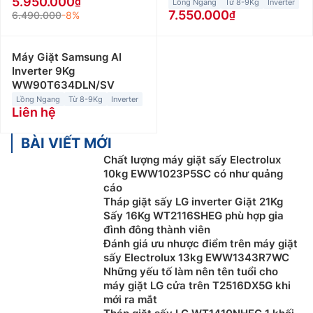
5.950.000
Lồng Ngang
Từ 8-9Kg
Inverter
7.550.000
6.490.000
-8%
Máy Giặt Samsung AI
Inverter 9Kg
WW90T634DLN/SV
Lồng Ngang
Từ 8-9Kg
Inverter
Liên hệ
BÀI VIẾT MỚI
Chất lượng máy giặt sấy Electrolux
10kg EWW1023P5SC có như quảng
cáo
Tháp giặt sấy LG inverter Giặt 21Kg
Sấy 16Kg WT2116SHEG phù hợp gia
đình đông thành viên
Đánh giá ưu nhược điểm trên máy giặt
sấy Electrolux 13kg EWW1343R7WC
Những yếu tố làm nên tên tuổi cho
máy giặt LG cửa trên T2516DX5G khi
mới ra mắt