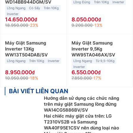
WD14BB944DGM/SV
Lồng Đứng
Trên 10Kg
Inverter
Lồng Ngang
Có Sấy
Trên 10Kg
Inverter
14.650.000
8.050.000
18.950.000
-23%
9.200.000
-13%
Máy Giặt Samsung
Máy Giặt Samsung
Inverter 13Kg
Inverter 9,5Kg
WW13T504DAB/SV
WW95TA046AX/SV
Lồng Ngang
Trên 10Kg
Inverter
Lồng Ngang
Từ 9,5-10Kg
Inverter
8.950.000
6.550.000
10.950.000
-18%
7.850.000
-17%
BÀI VIẾT LIÊN QUAN
Hướng dẫn sử dụng các chức năng
trên máy giặt Samsung lồng đứng
WA14CG5886BV/SV
Hai chiếc máy giặt cửa trên: LG
T2310VS2B và Samsung
WA40F95E1CSV nên dùng loại nào